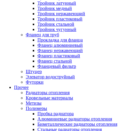
Тройник латунный
Тройник медный
Тройник нержавеющий
Тройник пластиковый
Тройник стальной
Тройник чугунный
Фланец для труб
Прокладка для фланца
Фланец алюминиевый
Фланец нержавеющий
Фланец пластиковый
Фланец стальной
Фланцевый фильтр
Штуцер
Элеватор водоструйный
Футорки
Прочее
Радиаторы отопления
Кровельные материалы
Метизы
Полимеры
Пробка радиатора
Алюминиевые радиаторы отопления
Биметаллические радиаторы отопления
Стальные радиаторы отопления