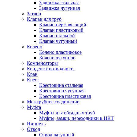
Задвижка стальная
Задвижка чугунная
Затвор
Клапан для труб
Клапан нержавеющий
Клапан пластиковый
Клапан стальной
Клапан чугунный
Колено
Колено пластиковое
Колено чугунное
Компенсаторы
Конденсатоотводчики
Кран
Крест
Крестовина стальная
Крестовина чугунная
Крестовина пластиковая
Межтрубное соединение
Муфта
Муфты для обсадных труб
Муфты, замки, переходники к НКТ
Ниппель
Отвод
Отвод латунный