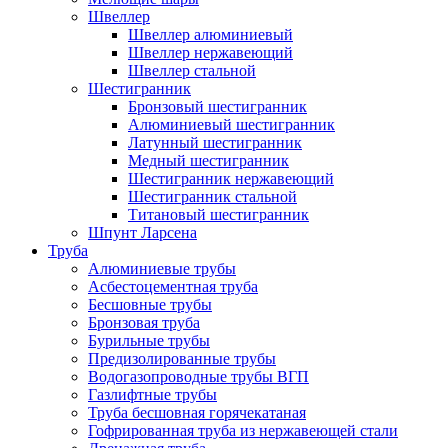
Швеллер
Швеллер алюминиевый
Швеллер нержавеющий
Швеллер стальной
Шестигранник
Бронзовый шестигранник
Алюминиевый шестигранник
Латунный шестигранник
Медный шестигранник
Шестигранник нержавеющий
Шестигранник стальной
Титановый шестигранник
Шпунт Ларсена
Труба
Алюминиевые трубы
Асбестоцементная труба
Бесшовные трубы
Бронзовая труба
Бурильные трубы
Предизолированные трубы
Водогазопроводные трубы ВГП
Газлифтные трубы
Труба бесшовная горячекатаная
Гофрированная труба из нержавеющей стали