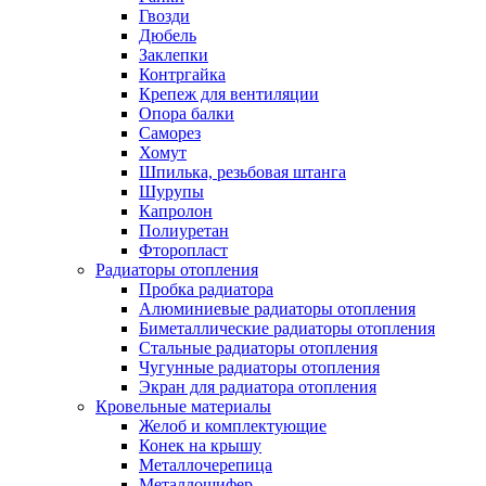
Гвозди
Дюбель
Заклепки
Контргайка
Крепеж для вентиляции
Опора балки
Саморез
Хомут
Шпилька, резьбовая штанга
Шурупы
Капролон
Полиуретан
Фторопласт
Радиаторы отопления
Пробка радиатора
Алюминиевые радиаторы отопления
Биметаллические радиаторы отопления
Стальные радиаторы отопления
Чугунные радиаторы отопления
Экран для радиатора отопления
Кровельные материалы
Желоб и комплектующие
Конек на крышу
Металлочерепица
Металлошифер