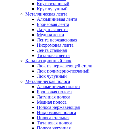
Круг титановый
Круг чугунный
Металлическая лента
Алюминиевая лента
Бронзовая лента
Латунная лента
Медная лента
Лента нержавеющая
Нихромовая лента
Лента стальная
Титановая лента
Канализационный люк
Люк из нержавеющей стали
Люк полимерно-песчаный
Люк чугунный
Металлическая полоса
Алюминиевая полоса
Бронзовая полоса
Латунная полоса
Медная полоса
Полоса нержавеющая
Нихромовая полоса
Полоса стальная
Титановая полоса
Полоса чугунная