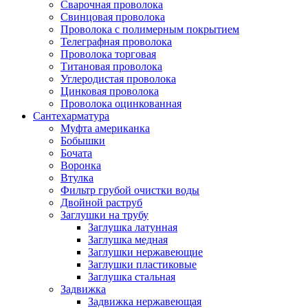
Сварочная проволока
Свинцовая проволока
Проволока с полимерным покрытием
Телеграфная проволока
Проволока торговая
Титановая проволока
Углеродистая проволока
Цинковая проволока
Проволока оцинкованная
Сантехарматура
Муфта американка
Бобышки
Бочата
Воронка
Втулка
Фильтр грубой очистки воды
Двойной раструб
Заглушки на трубу
Заглушка латунная
Заглушка медная
Заглушки нержавеющие
Заглушки пластиковые
Заглушка стальная
Задвижка
Задвижка нержавеющая