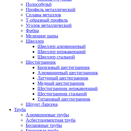
Полособульб
Профиль металлический
Сплавы металлов
Т-образный профиль
Уголок металлический
Фибра
Мелющие шары
Швеллер
Швеллер алюминиевый
Швеллер нержавеющий
Швеллер стальной
Шестигранник
Бронзовый шестигранник
Алюминиевый шестигранник
Латунный шестигранник
Медный шестигранник
Шестигранник нержавеющий
Шестигранник стальной
Титановый шестигранник
Шпунт Ларсена
Труба
Алюминиевые трубы
Асбестоцементная труба
Бесшовные трубы
Бронзовая труба