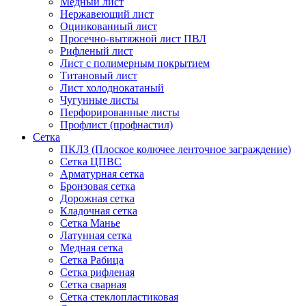
Медный лист
Нержавеющий лист
Оцинкованный лист
Просечно-вытяжной лист ПВЛ
Рифленый лист
Лист с полимерным покрытием
Титановый лист
Лист холоднокатаный
Чугунные листы
Перфорированные листы
Профлист (профнастил)
Сетка
ПКЛЗ (Плоское колючее ленточное заграждение)
Сетка ЦПВС
Арматурная сетка
Бронзовая сетка
Дорожная сетка
Кладочная сетка
Сетка Манье
Латунная сетка
Медная сетка
Сетка Рабица
Сетка рифленая
Сетка сварная
Сетка стеклопластиковая