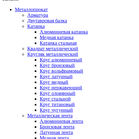
Металлопрокат
Арматура
Двутавровая балка
Катанка
Алюминиевая катанка
Медная катанка
Катанка стальная
Квадрат металлический
Кругляк металлический
Круг алюминиевый
Круг бронзовый
Круг вольфрамовый
Круг латунный
Круг медный
Круг нержавеющий
Круг оловянный
Круг стальной
Круг титановый
Круг чугунный
Металлическая лента
Алюминиевая лента
Бронзовая лента
Латунная лента
Медная лента