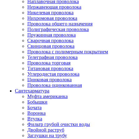
Наплавочная проволока
Нержавеющая проволока
Никелевая проволока
Нихромовая проволока
Проволока общего назначения
Полиграфическая проволока
Пружинная проволока
Сварочная проволока
Свинцовая проволока
Проволока с полимерным покрытием
Телеграфная проволока
Проволока торговая
Титановая проволока
Углеродистая проволока
Цинковая проволока
Проволока оцинкованная
Сантехарматура
Муфта американка
Бобышки
Бочата
Воронка
Втулка
Фильтр грубой очистки воды
Двойной раструб
Заглушки на трубу