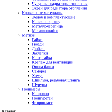
Чугунные радиаторы отопления
Экран для радиатора отопления
Кровельные материалы
Желоб и комплектующие
Конек на крышу
Металлочерепица
Металлошифер
Метизы
Гайки
Гвозди
Дюбель
Заклепки
Контргайка
Крепеж для вентиляции
Опора балки
Саморез
Хомут
Шпилька, резьбовая штанга
Шурупы
Полимеры
Капролон
Полиуретан
Фторопласт
Каталог