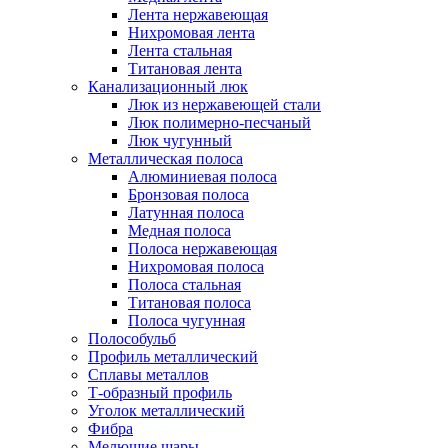
Лента нержавеющая
Нихромовая лента
Лента стальная
Титановая лента
Канализационный люк
Люк из нержавеющей стали
Люк полимерно-песчаный
Люк чугунный
Металлическая полоса
Алюминиевая полоса
Бронзовая полоса
Латунная полоса
Медная полоса
Полоса нержавеющая
Нихромовая полоса
Полоса стальная
Титановая полоса
Полоса чугунная
Полособульб
Профиль металлический
Сплавы металлов
Т-образный профиль
Уголок металлический
Фибра
Мелющие шары