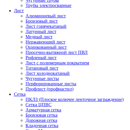
Чугунные трубы
Трубы электросварные
Лист
Алюминиевый лист
Бронзовый лист
Лист горячекатаный
Латунный лист
Медный лист
Нержавеющий лист
Оцинкованный лист
Просечно-вытяжной лист ПВЛ
Рифленый лист
Лист с полимерным покрытием
Титановый лист
Лист холоднокатаный
Чугунные листы
Перфорированные листы
Профлист (профнастил)
Сетка
ПКЛЗ (Плоское колючее ленточное заграждение)
Сетка ЦПВС
Арматурная сетка
Бронзовая сетка
Дорожная сетка
Кладочная сетка