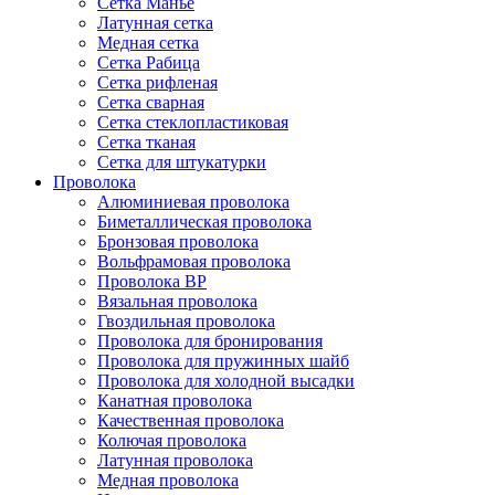
Сетка Манье
Латунная сетка
Медная сетка
Сетка Рабица
Сетка рифленая
Сетка сварная
Сетка стеклопластиковая
Сетка тканая
Сетка для штукатурки
Проволока
Алюминиевая проволока
Биметаллическая проволока
Бронзовая проволока
Вольфрамовая проволока
Проволока ВР
Вязальная проволока
Гвоздильная проволока
Проволока для бронирования
Проволока для пружинных шайб
Проволока для холодной высадки
Канатная проволока
Качественная проволока
Колючая проволока
Латунная проволока
Медная проволока