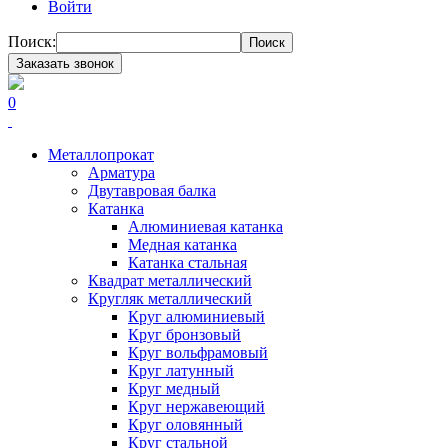
Войти
Поиск:
Поиск
Заказать звонок
0
Металлопрокат
Арматура
Двутавровая балка
Катанка
Алюминиевая катанка
Медная катанка
Катанка стальная
Квадрат металлический
Кругляк металлический
Круг алюминиевый
Круг бронзовый
Круг вольфрамовый
Круг латунный
Круг медный
Круг нержавеющий
Круг оловянный
Круг стальной