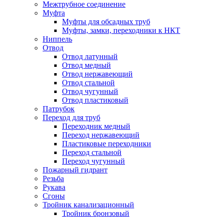
Межтрубное соединение
Муфта
Муфты для обсадных труб
Муфты, замки, переходники к НКТ
Ниппель
Отвод
Отвод латунный
Отвод медный
Отвод нержавеющий
Отвод стальной
Отвод чугунный
Отвод пластиковый
Патрубок
Переход для труб
Переходник медный
Переход нержавеющий
Пластиковые переходники
Переход стальной
Переход чугунный
Пожарный гидрант
Резьба
Рукава
Сгоны
Тройник канализационный
Тройник бронзовый