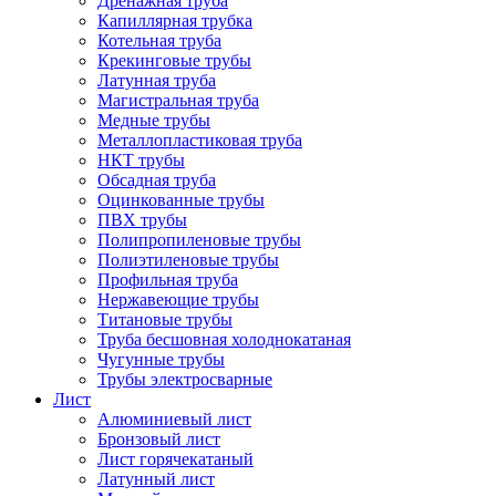
Дренажная труба
Капиллярная трубка
Котельная труба
Крекинговые трубы
Латунная труба
Магистральная труба
Медные трубы
Металлопластиковая труба
НКТ трубы
Обсадная труба
Оцинкованные трубы
ПВХ трубы
Полипропиленовые трубы
Полиэтиленовые трубы
Профильная труба
Нержавеющие трубы
Титановые трубы
Труба бесшовная холоднокатаная
Чугунные трубы
Трубы электросварные
Лист
Алюминиевый лист
Бронзовый лист
Лист горячекатаный
Латунный лист