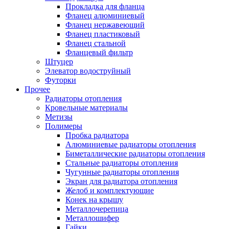
Прокладка для фланца
Фланец алюминиевый
Фланец нержавеющий
Фланец пластиковый
Фланец стальной
Фланцевый фильтр
Штуцер
Элеватор водоструйный
Футорки
Прочее
Радиаторы отопления
Кровельные материалы
Метизы
Полимеры
Пробка радиатора
Алюминиевые радиаторы отопления
Биметаллические радиаторы отопления
Стальные радиаторы отопления
Чугунные радиаторы отопления
Экран для радиатора отопления
Желоб и комплектующие
Конек на крышу
Металлочерепица
Металлошифер
Гайки