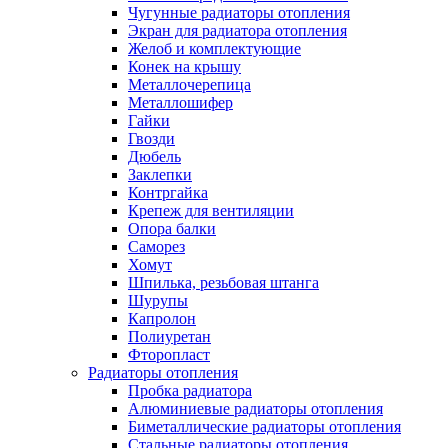
Чугунные радиаторы отопления
Экран для радиатора отопления
Желоб и комплектующие
Конек на крышу
Металлочерепица
Металлошифер
Гайки
Гвозди
Дюбель
Заклепки
Контргайка
Крепеж для вентиляции
Опора балки
Саморез
Хомут
Шпилька, резьбовая штанга
Шурупы
Капролон
Полиуретан
Фторопласт
Радиаторы отопления
Пробка радиатора
Алюминиевые радиаторы отопления
Биметаллические радиаторы отопления
Стальные радиаторы отопления