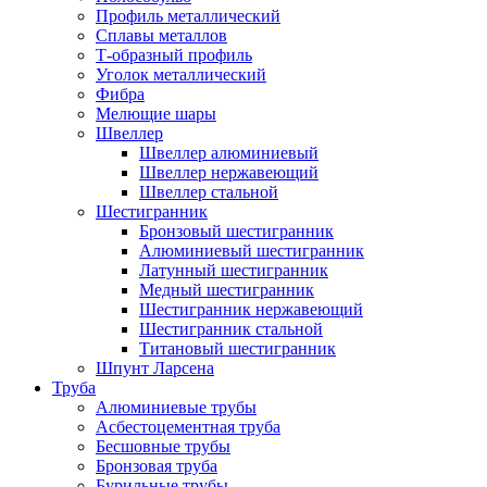
Профиль металлический
Сплавы металлов
Т-образный профиль
Уголок металлический
Фибра
Мелющие шары
Швеллер
Швеллер алюминиевый
Швеллер нержавеющий
Швеллер стальной
Шестигранник
Бронзовый шестигранник
Алюминиевый шестигранник
Латунный шестигранник
Медный шестигранник
Шестигранник нержавеющий
Шестигранник стальной
Титановый шестигранник
Шпунт Ларсена
Труба
Алюминиевые трубы
Асбестоцементная труба
Бесшовные трубы
Бронзовая труба
Бурильные трубы