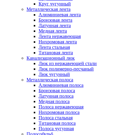
Круг чугунный
Металлическая лента
Алюминиевая лента
Бронзовая лента
Латунная лента
Медная лента
Лента нержавеющая
Нихромовая лента
Лента стальная
Титановая лента
Канализационный люк
Люк из нержавеющей стали
Люк полимерно-песчаный
Люк чугунный
Металлическая полоса
Алюминиевая полоса
Бронзовая полоса
Латунная полоса
Медная полоса
Полоса нержавеющая
Нихромовая полоса
Полоса стальная
Титановая полоса
Полоса чугунная
Полособульб