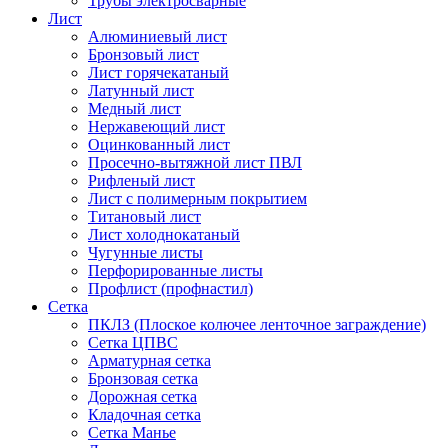
Трубы электросварные
Лист
Алюминиевый лист
Бронзовый лист
Лист горячекатаный
Латунный лист
Медный лист
Нержавеющий лист
Оцинкованный лист
Просечно-вытяжной лист ПВЛ
Рифленый лист
Лист с полимерным покрытием
Титановый лист
Лист холоднокатаный
Чугунные листы
Перфорированные листы
Профлист (профнастил)
Сетка
ПКЛЗ (Плоское колючее ленточное заграждение)
Сетка ЦПВС
Арматурная сетка
Бронзовая сетка
Дорожная сетка
Кладочная сетка
Сетка Манье