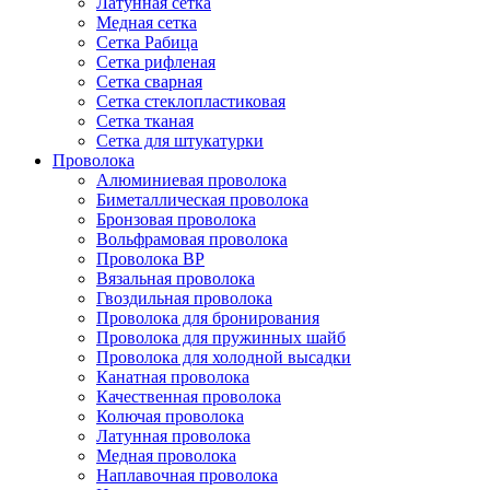
Латунная сетка
Медная сетка
Сетка Рабица
Сетка рифленая
Сетка сварная
Сетка стеклопластиковая
Сетка тканая
Сетка для штукатурки
Проволока
Алюминиевая проволока
Биметаллическая проволока
Бронзовая проволока
Вольфрамовая проволока
Проволока ВР
Вязальная проволока
Гвоздильная проволока
Проволока для бронирования
Проволока для пружинных шайб
Проволока для холодной высадки
Канатная проволока
Качественная проволока
Колючая проволока
Латунная проволока
Медная проволока
Наплавочная проволока