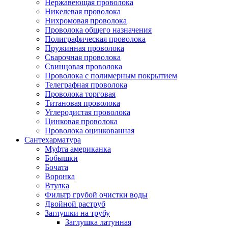
Нержавеющая проволока
Никелевая проволока
Нихромовая проволока
Проволока общего назначения
Полиграфическая проволока
Пружинная проволока
Сварочная проволока
Свинцовая проволока
Проволока с полимерным покрытием
Телеграфная проволока
Проволока торговая
Титановая проволока
Углеродистая проволока
Цинковая проволока
Проволока оцинкованная
Сантехарматура
Муфта американка
Бобышки
Бочата
Воронка
Втулка
Фильтр грубой очистки воды
Двойной раструб
Заглушки на трубу
Заглушка латунная