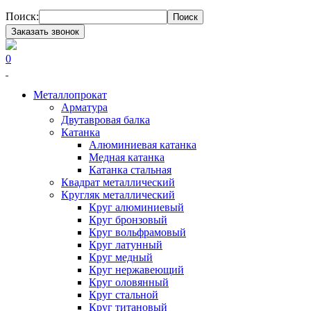
Поиск:
Поиск
Заказать звонок
0
Металлопрокат
Арматура
Двутавровая балка
Катанка
Алюминиевая катанка
Медная катанка
Катанка стальная
Квадрат металлический
Кругляк металлический
Круг алюминиевый
Круг бронзовый
Круг вольфрамовый
Круг латунный
Круг медный
Круг нержавеющий
Круг оловянный
Круг стальной
Круг титановый