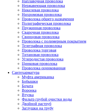
Наплавочная проволока
Нержавеющая проволока
Никелевая проволока
Нихромовая проволока
Проволока общего назначения
Полиграфическая проволока
Пружинная проволока
Сварочная проволока
Свинцовая проволока
Проволока с полимерным покрытием
Телеграфная проволока
Проволока торговая
Титановая проволока
Углеродистая проволока
Цинковая проволока
Проволока оцинкованная
Сантехарматура
Муфта американка
Бобышки
Бочата
Воронка
Втулка
Фильтр грубой очистки воды
Двойной раструб
Заглушки на трубу