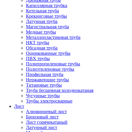
Дренажная труба
Капиллярная трубка
Котельная труба
Крекинговые трубы
Латунная труба
Магистральная труба
Медные трубы
Металлопластиковая труба
НКТ трубы
Обсадная труба
Оцинкованные трубы
ПВХ трубы
Полипропиленовые трубы
Полиэтиленовые трубы
Профильная труба
Нержавеющие трубы
Титановые трубы
Труба бесшовная холоднокатаная
Чугунные трубы
Трубы электросварные
Лист
Алюминиевый лист
Бронзовый лист
Лист горячекатаный
Латунный лист