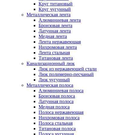
Круг титановый
Круг чугунный
Металлическая лента
Алюминиевая лента
Бронзовая лента
Латунная лента
Медная лента
Лента нержавеющая
Нихромовая лента
Лента стальная
Титановая лента
Канализационный люк
Люк из нержавеющей стали
Люк полимерно-песчаный
Люк чугунный
Металлическая полоса
Алюминиевая полоса
Бронзовая полоса
Латунная полоса
Медная полоса
Полоса нержавеющая
Нихромовая полоса
Полоса стальная
Титановая полоса
Полоса чугунная