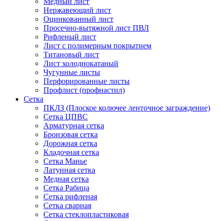
Медный лист
Нержавеющий лист
Оцинкованный лист
Просечно-вытяжной лист ПВЛ
Рифленый лист
Лист с полимерным покрытием
Титановый лист
Лист холоднокатаный
Чугунные листы
Перфорированные листы
Профлист (профнастил)
Сетка
ПКЛЗ (Плоское колючее ленточное заграждение)
Сетка ЦПВС
Арматурная сетка
Бронзовая сетка
Дорожная сетка
Кладочная сетка
Сетка Манье
Латунная сетка
Медная сетка
Сетка Рабица
Сетка рифленая
Сетка сварная
Сетка стеклопластиковая