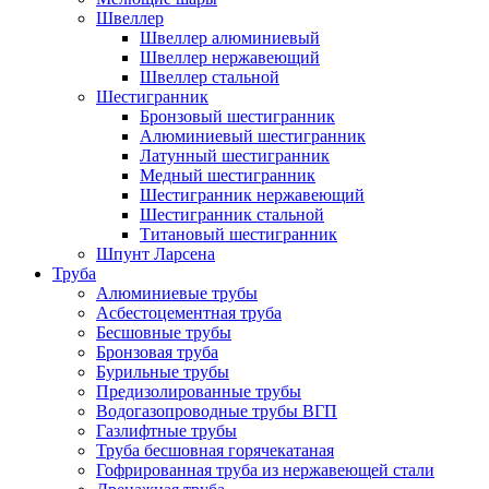
Швеллер
Швеллер алюминиевый
Швеллер нержавеющий
Швеллер стальной
Шестигранник
Бронзовый шестигранник
Алюминиевый шестигранник
Латунный шестигранник
Медный шестигранник
Шестигранник нержавеющий
Шестигранник стальной
Титановый шестигранник
Шпунт Ларсена
Труба
Алюминиевые трубы
Асбестоцементная труба
Бесшовные трубы
Бронзовая труба
Бурильные трубы
Предизолированные трубы
Водогазопроводные трубы ВГП
Газлифтные трубы
Труба бесшовная горячекатаная
Гофрированная труба из нержавеющей стали