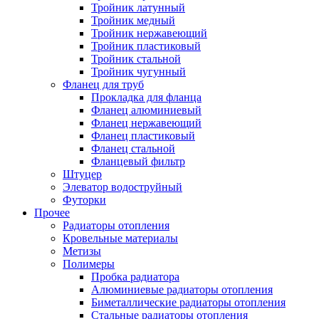
Тройник латунный
Тройник медный
Тройник нержавеющий
Тройник пластиковый
Тройник стальной
Тройник чугунный
Фланец для труб
Прокладка для фланца
Фланец алюминиевый
Фланец нержавеющий
Фланец пластиковый
Фланец стальной
Фланцевый фильтр
Штуцер
Элеватор водоструйный
Футорки
Прочее
Радиаторы отопления
Кровельные материалы
Метизы
Полимеры
Пробка радиатора
Алюминиевые радиаторы отопления
Биметаллические радиаторы отопления
Стальные радиаторы отопления