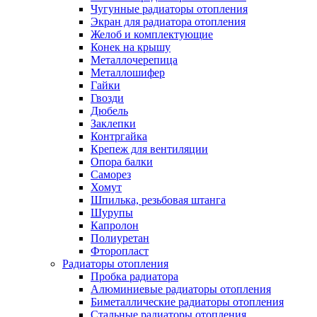
Чугунные радиаторы отопления
Экран для радиатора отопления
Желоб и комплектующие
Конек на крышу
Металлочерепица
Металлошифер
Гайки
Гвозди
Дюбель
Заклепки
Контргайка
Крепеж для вентиляции
Опора балки
Саморез
Хомут
Шпилька, резьбовая штанга
Шурупы
Капролон
Полиуретан
Фторопласт
Радиаторы отопления
Пробка радиатора
Алюминиевые радиаторы отопления
Биметаллические радиаторы отопления
Стальные радиаторы отопления