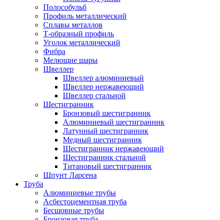
Полособульб
Профиль металлический
Сплавы металлов
Т-образный профиль
Уголок металлический
Фибра
Мелющие шары
Швеллер
Швеллер алюминиевый
Швеллер нержавеющий
Швеллер стальной
Шестигранник
Бронзовый шестигранник
Алюминиевый шестигранник
Латунный шестигранник
Медный шестигранник
Шестигранник нержавеющий
Шестигранник стальной
Титановый шестигранник
Шпунт Ларсена
Труба
Алюминиевые трубы
Асбестоцементная труба
Бесшовные трубы
Бронзовая труба