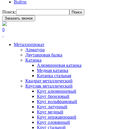
Войти
Поиск:
Поиск
Заказать звонок
0
Металлопрокат
Арматура
Двутавровая балка
Катанка
Алюминиевая катанка
Медная катанка
Катанка стальная
Квадрат металлический
Кругляк металлический
Круг алюминиевый
Круг бронзовый
Круг вольфрамовый
Круг латунный
Круг медный
Круг нержавеющий
Круг оловянный
Круг стальной