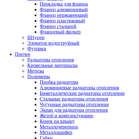
Прокладка для фланца
Фланец алюминиевый
Фланец нержавеющий
Фланец пластиковый
Фланец стальной
Фланцевый фильтр
Штуцер
Элеватор водоструйный
Футорки
Прочее
Радиаторы отопления
Кровельные материалы
Метизы
Полимеры
Пробка радиатора
Алюминиевые радиаторы отопления
Биметаллические радиаторы отопления
Стальные радиаторы отопления
Чугунные радиаторы отопления
Экран для радиатора отопления
Желоб и комплектующие
Конек на крышу
Металлочерепица
Металлошифер
Гайки