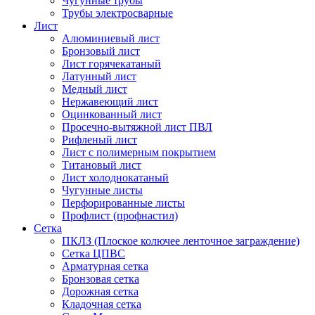
Чугунные трубы
Трубы электросварные
Лист
Алюминиевый лист
Бронзовый лист
Лист горячекатаный
Латунный лист
Медный лист
Нержавеющий лист
Оцинкованный лист
Просечно-вытяжной лист ПВЛ
Рифленый лист
Лист с полимерным покрытием
Титановый лист
Лист холоднокатаный
Чугунные листы
Перфорированные листы
Профлист (профнастил)
Сетка
ПКЛЗ (Плоское колючее ленточное заграждение)
Сетка ЦПВС
Арматурная сетка
Бронзовая сетка
Дорожная сетка
Кладочная сетка