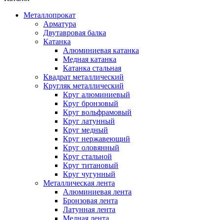
Металлопрокат
Арматура
Двутавровая балка
Катанка
Алюминиевая катанка
Медная катанка
Катанка стальная
Квадрат металлический
Кругляк металлический
Круг алюминиевый
Круг бронзовый
Круг вольфрамовый
Круг латунный
Круг медный
Круг нержавеющий
Круг оловянный
Круг стальной
Круг титановый
Круг чугунный
Металлическая лента
Алюминиевая лента
Бронзовая лента
Латунная лента
Медная лента