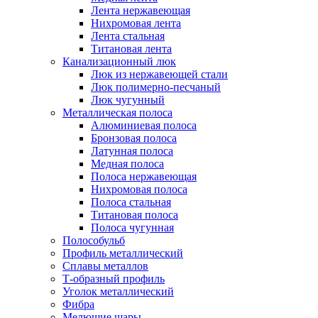
Лента нержавеющая
Нихромовая лента
Лента стальная
Титановая лента
Канализационный люк
Люк из нержавеющей стали
Люк полимерно-песчаный
Люк чугунный
Металлическая полоса
Алюминиевая полоса
Бронзовая полоса
Латунная полоса
Медная полоса
Полоса нержавеющая
Нихромовая полоса
Полоса стальная
Титановая полоса
Полоса чугунная
Полособульб
Профиль металлический
Сплавы металлов
Т-образный профиль
Уголок металлический
Фибра
Мелющие шары