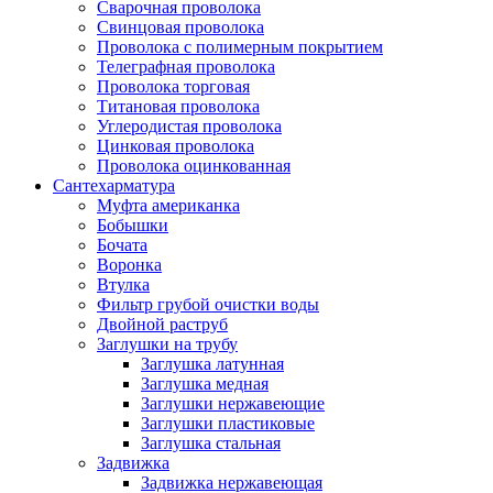
Сварочная проволока
Свинцовая проволока
Проволока с полимерным покрытием
Телеграфная проволока
Проволока торговая
Титановая проволока
Углеродистая проволока
Цинковая проволока
Проволока оцинкованная
Сантехарматура
Муфта американка
Бобышки
Бочата
Воронка
Втулка
Фильтр грубой очистки воды
Двойной раструб
Заглушки на трубу
Заглушка латунная
Заглушка медная
Заглушки нержавеющие
Заглушки пластиковые
Заглушка стальная
Задвижка
Задвижка нержавеющая