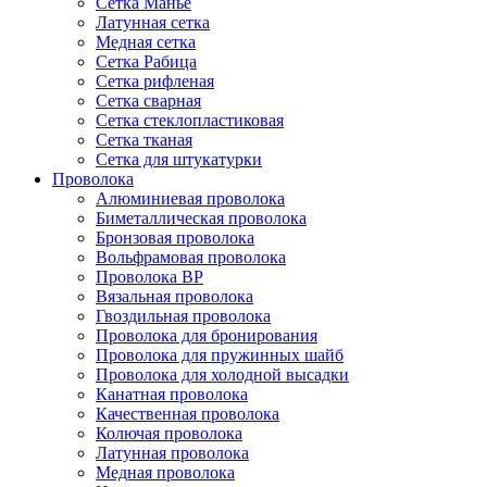
Сетка Манье
Латунная сетка
Медная сетка
Сетка Рабица
Сетка рифленая
Сетка сварная
Сетка стеклопластиковая
Сетка тканая
Сетка для штукатурки
Проволока
Алюминиевая проволока
Биметаллическая проволока
Бронзовая проволока
Вольфрамовая проволока
Проволока ВР
Вязальная проволока
Гвоздильная проволока
Проволока для бронирования
Проволока для пружинных шайб
Проволока для холодной высадки
Канатная проволока
Качественная проволока
Колючая проволока
Латунная проволока
Медная проволока