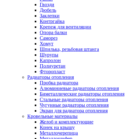
Гвозди
Дюбель
Заклепки
Контргайка
Крепеж для вентиляции
Опора балки
Саморез
Хомут
Шпилька, резьбовая штанга
Шурупы
Капролон
Полиуретан
Фторопласт
Радиаторы отопления
Пробка радиатора
Алюминиевые радиаторы отопления
Биметаллические радиаторы отопления
Стальные радиаторы отопления
Чугунные радиаторы отопления
Экран для радиатора отопления
Кровельные материалы
Желоб и комплектующие
Конек на крышу
Металлочерепица
Металлошифер