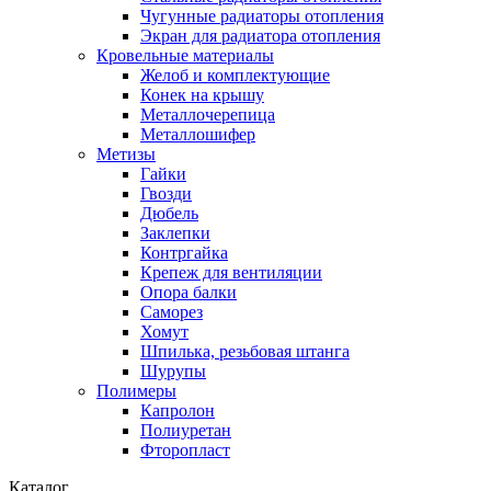
Чугунные радиаторы отопления
Экран для радиатора отопления
Кровельные материалы
Желоб и комплектующие
Конек на крышу
Металлочерепица
Металлошифер
Метизы
Гайки
Гвозди
Дюбель
Заклепки
Контргайка
Крепеж для вентиляции
Опора балки
Саморез
Хомут
Шпилька, резьбовая штанга
Шурупы
Полимеры
Капролон
Полиуретан
Фторопласт
Каталог