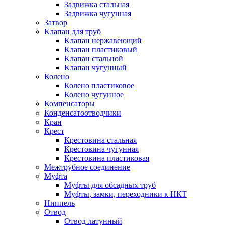
Задвижка стальная
Задвижка чугунная
Затвор
Клапан для труб
Клапан нержавеющий
Клапан пластиковый
Клапан стальной
Клапан чугунный
Колено
Колено пластиковое
Колено чугунное
Компенсаторы
Конденсатоотводчики
Кран
Крест
Крестовина стальная
Крестовина чугунная
Крестовина пластиковая
Межтрубное соединение
Муфта
Муфты для обсадных труб
Муфты, замки, переходники к НКТ
Ниппель
Отвод
Отвод латунный