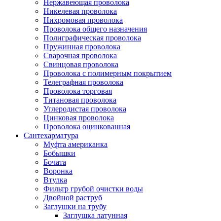
Нержавеющая проволока
Никелевая проволока
Нихромовая проволока
Проволока общего назначения
Полиграфическая проволока
Пружинная проволока
Сварочная проволока
Свинцовая проволока
Проволока с полимерным покрытием
Телеграфная проволока
Проволока торговая
Титановая проволока
Углеродистая проволока
Цинковая проволока
Проволока оцинкованная
Сантехарматура
Муфта американка
Бобышки
Бочата
Воронка
Втулка
Фильтр грубой очистки воды
Двойной раструб
Заглушки на трубу
Заглушка латунная