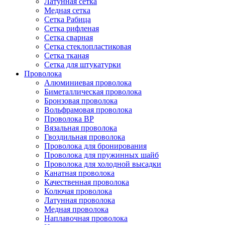
Латунная сетка
Медная сетка
Сетка Рабица
Сетка рифленая
Сетка сварная
Сетка стеклопластиковая
Сетка тканая
Сетка для штукатурки
Проволока
Алюминиевая проволока
Биметаллическая проволока
Бронзовая проволока
Вольфрамовая проволока
Проволока ВР
Вязальная проволока
Гвоздильная проволока
Проволока для бронирования
Проволока для пружинных шайб
Проволока для холодной высадки
Канатная проволока
Качественная проволока
Колючая проволока
Латунная проволока
Медная проволока
Наплавочная проволока