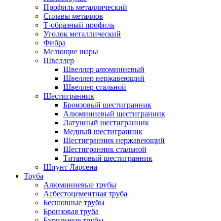
Профиль металлический
Сплавы металлов
Т-образный профиль
Уголок металлический
Фибра
Мелющие шары
Швеллер
Швеллер алюминиевый
Швеллер нержавеющий
Швеллер стальной
Шестигранник
Бронзовый шестигранник
Алюминиевый шестигранник
Латунный шестигранник
Медный шестигранник
Шестигранник нержавеющий
Шестигранник стальной
Титановый шестигранник
Шпунт Ларсена
Труба
Алюминиевые трубы
Асбестоцементная труба
Бесшовные трубы
Бронзовая труба
Бурильные трубы