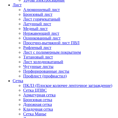
Трубы электросварные
Лист
Алюминиевый лист
Бронзовый лист
Лист горячекатаный
Латунный лист
Медный лист
Нержавеющий лист
Оцинкованный лист
Просечно-вытяжной лист ПВЛ
Рифленый лист
Лист с полимерным покрытием
Титановый лист
Лист холоднокатаный
Чугунные листы
Перфорированные листы
Профлист (профнастил)
Сетка
ПКЛЗ (Плоское колючее ленточное заграждение)
Сетка ЦПВС
Арматурная сетка
Бронзовая сетка
Дорожная сетка
Кладочная сетка
Сетка Манье