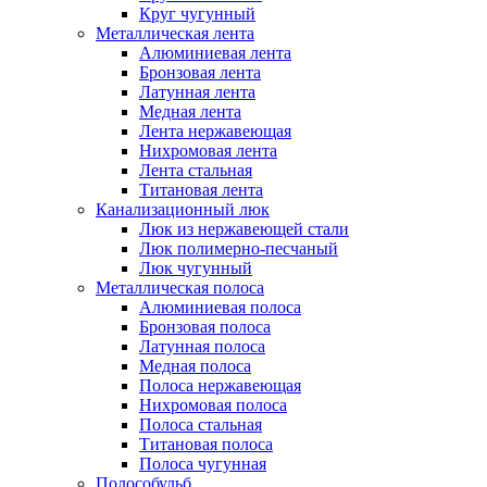
Круг чугунный
Металлическая лента
Алюминиевая лента
Бронзовая лента
Латунная лента
Медная лента
Лента нержавеющая
Нихромовая лента
Лента стальная
Титановая лента
Канализационный люк
Люк из нержавеющей стали
Люк полимерно-песчаный
Люк чугунный
Металлическая полоса
Алюминиевая полоса
Бронзовая полоса
Латунная полоса
Медная полоса
Полоса нержавеющая
Нихромовая полоса
Полоса стальная
Титановая полоса
Полоса чугунная
Полособульб