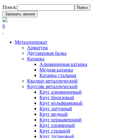
Поиск:
Поиск
Заказать звонок
0
Металлопрокат
Арматура
Двутавровая балка
Катанка
Алюминиевая катанка
Медная катанка
Катанка стальная
Квадрат металлический
Кругляк металлический
Круг алюминиевый
Круг бронзовый
Круг вольфрамовый
Круг латунный
Круг медный
Круг нержавеющий
Круг оловянный
Круг стальной
Круг титановый