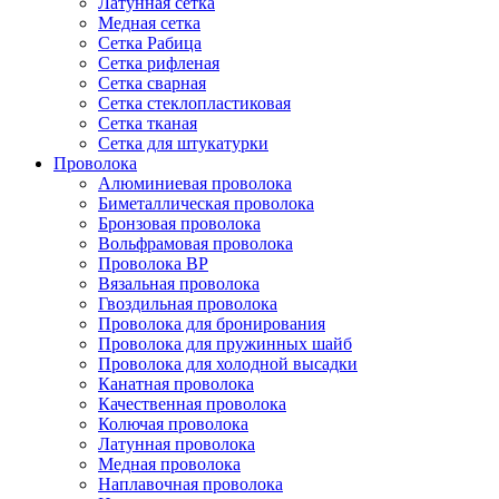
Латунная сетка
Медная сетка
Сетка Рабица
Сетка рифленая
Сетка сварная
Сетка стеклопластиковая
Сетка тканая
Сетка для штукатурки
Проволока
Алюминиевая проволока
Биметаллическая проволока
Бронзовая проволока
Вольфрамовая проволока
Проволока ВР
Вязальная проволока
Гвоздильная проволока
Проволока для бронирования
Проволока для пружинных шайб
Проволока для холодной высадки
Канатная проволока
Качественная проволока
Колючая проволока
Латунная проволока
Медная проволока
Наплавочная проволока