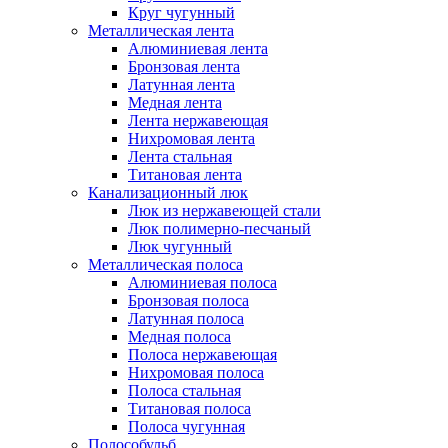
Круг чугунный
Металлическая лента
Алюминиевая лента
Бронзовая лента
Латунная лента
Медная лента
Лента нержавеющая
Нихромовая лента
Лента стальная
Титановая лента
Канализационный люк
Люк из нержавеющей стали
Люк полимерно-песчаный
Люк чугунный
Металлическая полоса
Алюминиевая полоса
Бронзовая полоса
Латунная полоса
Медная полоса
Полоса нержавеющая
Нихромовая полоса
Полоса стальная
Титановая полоса
Полоса чугунная
Полособульб