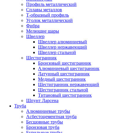
Профиль металлический
Сплавы металлов
Т-образный профиль
Уголок металлический
Фибра
Мелющие шары
Швеллер
Швеллер алюминиевый
Швеллер нержавеющий
Швеллер стальной
Шестигранник
Бронзовый шестигранник
Алюминиевый шестигранник
Латунный шестигранник
Медный шестигранник
Шестигранник нержавеющий
Шестигранник стальной
Титановый шестигранник
Шпунт Ларсена
Труба
Алюминиевые трубы
Асбестоцементная труба
Бесшовные трубы
Бронзовая труба
Бурильные трубы