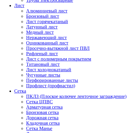
Трубы электросварные
Лист
Алюминиевый лист
Бронзовый лист
Лист горячекатаный
Латунный лист
Медный лист
Нержавеющий лист
Оцинкованный лист
Просечно-вытяжной лист ПВЛ
Рифленый лист
Лист с полимерным покрытием
Титановый лист
Лист холоднокатаный
Чугунные листы
Перфорированные листы
Профлист (профнастил)
Сетка
ПКЛЗ (Плоское колючее ленточное заграждение)
Сетка ЦПВС
Арматурная сетка
Бронзовая сетка
Дорожная сетка
Кладочная сетка
Сетка Манье