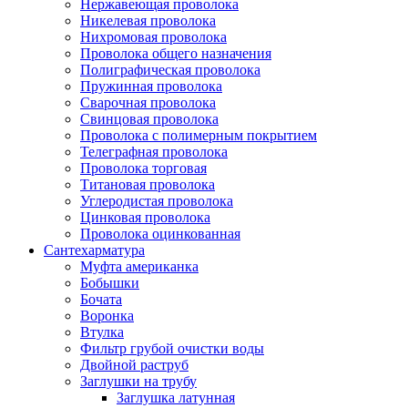
Нержавеющая проволока
Никелевая проволока
Нихромовая проволока
Проволока общего назначения
Полиграфическая проволока
Пружинная проволока
Сварочная проволока
Свинцовая проволока
Проволока с полимерным покрытием
Телеграфная проволока
Проволока торговая
Титановая проволока
Углеродистая проволока
Цинковая проволока
Проволока оцинкованная
Сантехарматура
Муфта американка
Бобышки
Бочата
Воронка
Втулка
Фильтр грубой очистки воды
Двойной раструб
Заглушки на трубу
Заглушка латунная