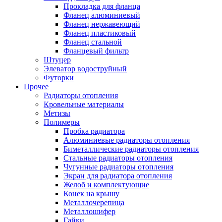
Прокладка для фланца
Фланец алюминиевый
Фланец нержавеющий
Фланец пластиковый
Фланец стальной
Фланцевый фильтр
Штуцер
Элеватор водоструйный
Футорки
Прочее
Радиаторы отопления
Кровельные материалы
Метизы
Полимеры
Пробка радиатора
Алюминиевые радиаторы отопления
Биметаллические радиаторы отопления
Стальные радиаторы отопления
Чугунные радиаторы отопления
Экран для радиатора отопления
Желоб и комплектующие
Конек на крышу
Металлочерепица
Металлошифер
Гайки