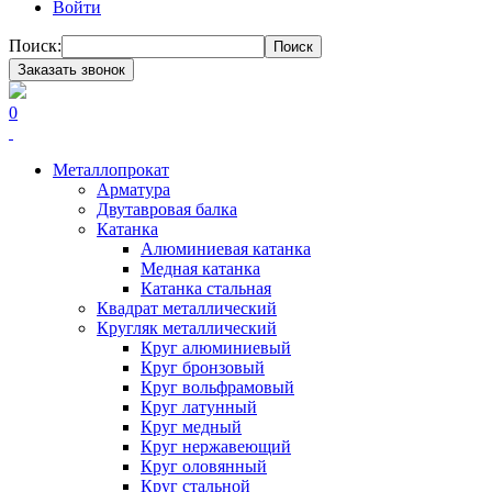
Войти
Поиск:
Поиск
Заказать звонок
0
Металлопрокат
Арматура
Двутавровая балка
Катанка
Алюминиевая катанка
Медная катанка
Катанка стальная
Квадрат металлический
Кругляк металлический
Круг алюминиевый
Круг бронзовый
Круг вольфрамовый
Круг латунный
Круг медный
Круг нержавеющий
Круг оловянный
Круг стальной