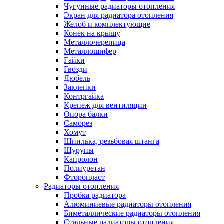
Чугунные радиаторы отопления
Экран для радиатора отопления
Желоб и комплектующие
Конек на крышу
Металлочерепица
Металлошифер
Гайки
Гвозди
Дюбель
Заклепки
Контргайка
Крепеж для вентиляции
Опора балки
Саморез
Хомут
Шпилька, резьбовая штанга
Шурупы
Капролон
Полиуретан
Фторопласт
Радиаторы отопления
Пробка радиатора
Алюминиевые радиаторы отопления
Биметаллические радиаторы отопления
Стальные радиаторы отопления