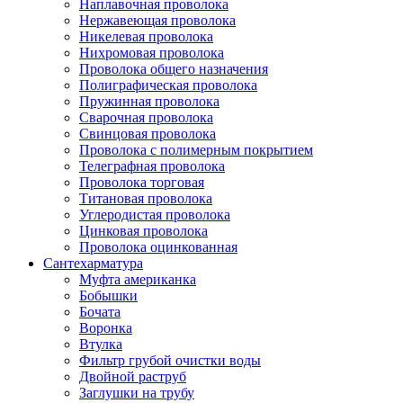
Наплавочная проволока
Нержавеющая проволока
Никелевая проволока
Нихромовая проволока
Проволока общего назначения
Полиграфическая проволока
Пружинная проволока
Сварочная проволока
Свинцовая проволока
Проволока с полимерным покрытием
Телеграфная проволока
Проволока торговая
Титановая проволока
Углеродистая проволока
Цинковая проволока
Проволока оцинкованная
Сантехарматура
Муфта американка
Бобышки
Бочата
Воронка
Втулка
Фильтр грубой очистки воды
Двойной раструб
Заглушки на трубу