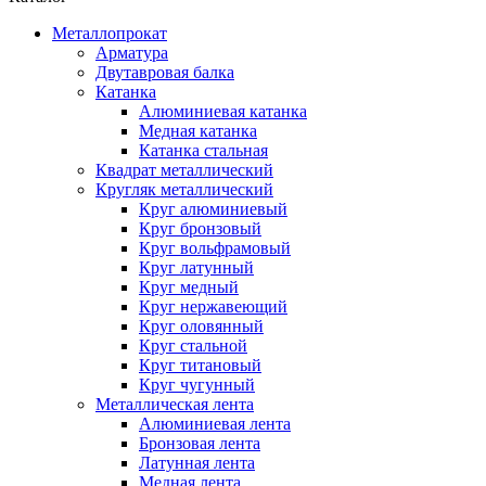
Металлопрокат
Арматура
Двутавровая балка
Катанка
Алюминиевая катанка
Медная катанка
Катанка стальная
Квадрат металлический
Кругляк металлический
Круг алюминиевый
Круг бронзовый
Круг вольфрамовый
Круг латунный
Круг медный
Круг нержавеющий
Круг оловянный
Круг стальной
Круг титановый
Круг чугунный
Металлическая лента
Алюминиевая лента
Бронзовая лента
Латунная лента
Медная лента