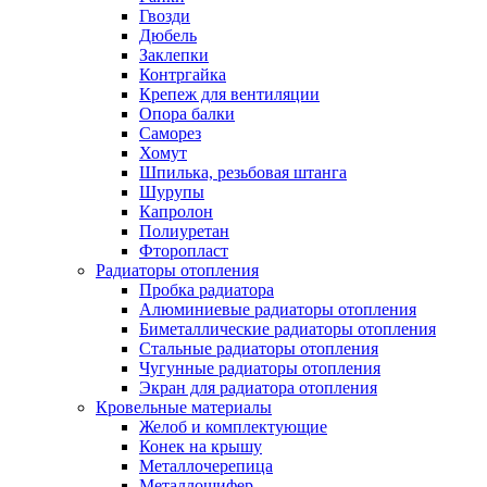
Гвозди
Дюбель
Заклепки
Контргайка
Крепеж для вентиляции
Опора балки
Саморез
Хомут
Шпилька, резьбовая штанга
Шурупы
Капролон
Полиуретан
Фторопласт
Радиаторы отопления
Пробка радиатора
Алюминиевые радиаторы отопления
Биметаллические радиаторы отопления
Стальные радиаторы отопления
Чугунные радиаторы отопления
Экран для радиатора отопления
Кровельные материалы
Желоб и комплектующие
Конек на крышу
Металлочерепица
Металлошифер