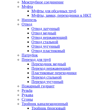
Межтрубное соединение
Муфта
Муфты для обсадных труб
Муфты, замки, переходники к НКТ
Ниппель
Отвод
Отвод латунный
Отвод медный
Отвод нержавеющий
Отвод стальной
Отвод чугунный
Отвод пластиковый
Патрубок
Переход для труб
Переходник медный
Переход нержавеющий
Пластиковые переходники
Переход стальной
Переход чугунный
Пожарный гидрант
Резьба
Рукава
Сгоны
Тройник канализационный
Тройник бронзовый