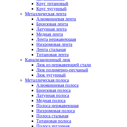
Круг титановый
Круг чугунный
Металлическая лента
Алюминиевая лента
Бронзовая лента
Латунная лента
Медная лента
Лента нержавеющая
Нихромовая лента
Лента стальная
Титановая лента
Канализационный люк
Люк из нержавеющей стали
Люк полимерно-песчаный
Люк чугунный
Металлическая полоса
Алюминиевая полоса
Бронзовая полоса
Латунная полоса
Медная полоса
Полоса нержавеющая
Нихромовая полоса
Полоса стальная
Титановая полоса
Полоса чугунная