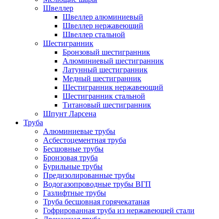
Швеллер
Швеллер алюминиевый
Швеллер нержавеющий
Швеллер стальной
Шестигранник
Бронзовый шестигранник
Алюминиевый шестигранник
Латунный шестигранник
Медный шестигранник
Шестигранник нержавеющий
Шестигранник стальной
Титановый шестигранник
Шпунт Ларсена
Труба
Алюминиевые трубы
Асбестоцементная труба
Бесшовные трубы
Бронзовая труба
Бурильные трубы
Предизолированные трубы
Водогазопроводные трубы ВГП
Газлифтные трубы
Труба бесшовная горячекатаная
Гофрированная труба из нержавеющей стали