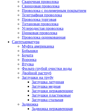
Сварочная проволока
Свинцовая проволока
Проволока с полимерным покрытием
Телеграфная проволока
Проволока торговая
Титановая проволока
Углеродистая проволока
Цинковая проволока
Проволока оцинкованная
Сантехарматура
Муфта американка
Бобышки
Бочата
Воронка
Втулка
Фильтр грубой очистки воды
Двойной раструб
Заглушки на трубу
Заглушка латунная
Заглушка медная
Заглушки нержавеющие
Заглушки пластиковые
Заглушка стальная
Задвижка
Задвижка нержавеющая