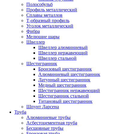
Полособульб
Профиль металлический
Сплавы металлов
Т-образный профиль
Уголок металлический
Фибра
Мелющие шары
Швеллер
Швеллер алюминиевый
Швеллер нержавеющий
Швеллер стальной
Шестигранник
Бронзовый шестигранник
Алюминиевый шестигранник
Латунный шестигранник
Медный шестигранник
Шестигранник нержавеющий
Шестигранник стальной
Титановый шестигранник
Шпунт Ларсена
Труба
Алюминиевые трубы
Асбестоцементная труба
Бесшовные трубы
Бронзовая труба