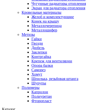
Чугунные радиаторы отопления
Экран для радиатора отопления
Кровельные материалы
Желоб и комплектующие
Конек на крышу
Металлочерепица
Металлошифер
Метизы
Гайки
Гвозди
Дюбель
Заклепки
Контргайка
Крепеж для вентиляции
Опора балки
Саморез
Хомут
Шпилька, резьбовая штанга
Шурупы
Полимеры
Капролон
Полиуретан
Фторопласт
Каталог