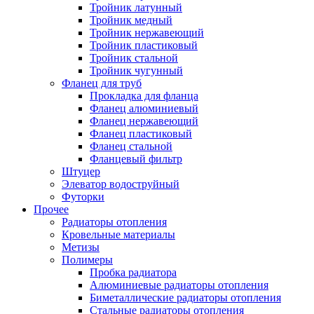
Тройник латунный
Тройник медный
Тройник нержавеющий
Тройник пластиковый
Тройник стальной
Тройник чугунный
Фланец для труб
Прокладка для фланца
Фланец алюминиевый
Фланец нержавеющий
Фланец пластиковый
Фланец стальной
Фланцевый фильтр
Штуцер
Элеватор водоструйный
Футорки
Прочее
Радиаторы отопления
Кровельные материалы
Метизы
Полимеры
Пробка радиатора
Алюминиевые радиаторы отопления
Биметаллические радиаторы отопления
Стальные радиаторы отопления