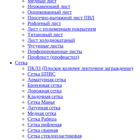
Медный лист
Нержавеющий лист
Оцинкованный лист
Просечно-вытяжной лист ПВЛ
Рифленый лист
Лист с полимерным покрытием
Титановый лист
Лист холоднокатаный
Чугунные листы
Перфорированные листы
Профлист (профнастил)
Сетка
ПКЛЗ (Плоское колючее ленточное заграждение)
Сетка ЦПВС
Арматурная сетка
Бронзовая сетка
Дорожная сетка
Кладочная сетка
Сетка Манье
Латунная сетка
Медная сетка
Сетка Рабица
Сетка рифленая
Сетка сварная
Сетка стеклопластиковая