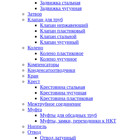
Задвижка стальная
Задвижка чугунная
Затвор
Клапан для труб
Клапан нержавеющий
Клапан пластиковый
Клапан стальной
Клапан чугунный
Колено
Колено пластиковое
Колено чугунное
Компенсаторы
Конденсатоотводчики
Кран
Крест
Крестовина стальная
Крестовина чугунная
Крестовина пластиковая
Межтрубное соединение
Муфта
Муфты для обсадных труб
Муфты, замки, переходники к НКТ
Ниппель
Отвод
Отвод латунный