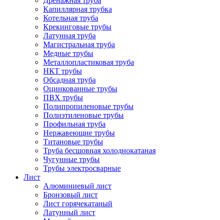
Дренажная труба
Капиллярная трубка
Котельная труба
Крекинговые трубы
Латунная труба
Магистральная труба
Медные трубы
Металлопластиковая труба
НКТ трубы
Обсадная труба
Оцинкованные трубы
ПВХ трубы
Полипропиленовые трубы
Полиэтиленовые трубы
Профильная труба
Нержавеющие трубы
Титановые трубы
Труба бесшовная холоднокатаная
Чугунные трубы
Трубы электросварные
Лист
Алюминиевый лист
Бронзовый лист
Лист горячекатаный
Латунный лист