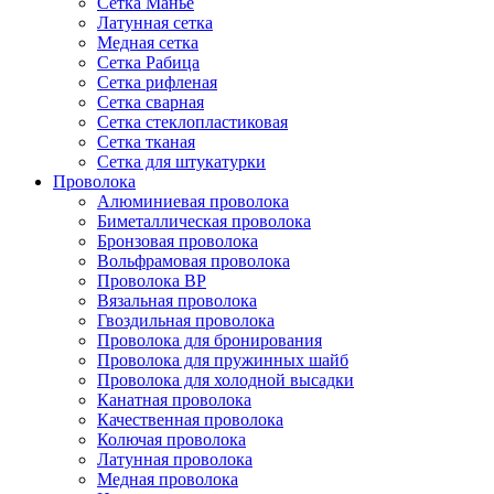
Сетка Манье
Латунная сетка
Медная сетка
Сетка Рабица
Сетка рифленая
Сетка сварная
Сетка стеклопластиковая
Сетка тканая
Сетка для штукатурки
Проволока
Алюминиевая проволока
Биметаллическая проволока
Бронзовая проволока
Вольфрамовая проволока
Проволока ВР
Вязальная проволока
Гвоздильная проволока
Проволока для бронирования
Проволока для пружинных шайб
Проволока для холодной высадки
Канатная проволока
Качественная проволока
Колючая проволока
Латунная проволока
Медная проволока