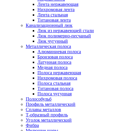
Лента нержавеющая
Нихромовая лента
Лента стальная
Титановая лента
Канализационный люк
Люк из нержавеющей стали
Люк полимерно-песчаный
Люк чугунный
Металлическая полоса
Алюминиевая полоса
Бронзовая полоса
Латунная полоса
Медная полоса
Полоса нержавеющая
Нихромовая полоса
Полоса стальная
Титановая полоса
Полоса чугунная
Полособульб
Профиль металлический
Сплавы металлов
Т-образный профиль
Уголок металлический
Фибра
Мелющие шары