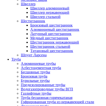
Швеллер
Швеллер алюминиевый
Швеллер нержавеющий
Швеллер стальной
Шестигранник
Бронзовый шестигранник
Алюминиевый шестигранник
Латунный шестигранник
Медный шестигранник
Шестигранник нержавеющий
Шестигранник стальной
Титановый шестигранник
Шпунт Ларсена
Труба
Алюминиевые трубы
Асбестоцементная труба
Бесшовные трубы
Бронзовая труба
Бурильные трубы
Предизолированные трубы
Водогазопроводные трубы ВГП
Газлифтные трубы
Труба бесшовная горячекатаная
Гофрированная труба из нержавеющей стали