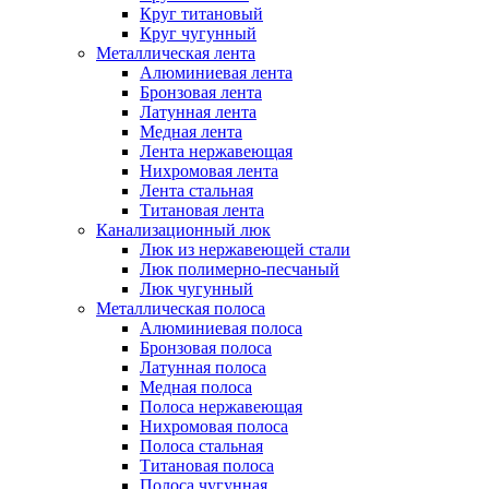
Круг титановый
Круг чугунный
Металлическая лента
Алюминиевая лента
Бронзовая лента
Латунная лента
Медная лента
Лента нержавеющая
Нихромовая лента
Лента стальная
Титановая лента
Канализационный люк
Люк из нержавеющей стали
Люк полимерно-песчаный
Люк чугунный
Металлическая полоса
Алюминиевая полоса
Бронзовая полоса
Латунная полоса
Медная полоса
Полоса нержавеющая
Нихромовая полоса
Полоса стальная
Титановая полоса
Полоса чугунная