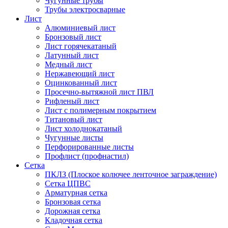
Чугунные трубы
Трубы электросварные
Лист
Алюминиевый лист
Бронзовый лист
Лист горячекатаный
Латунный лист
Медный лист
Нержавеющий лист
Оцинкованный лист
Просечно-вытяжной лист ПВЛ
Рифленый лист
Лист с полимерным покрытием
Титановый лист
Лист холоднокатаный
Чугунные листы
Перфорированные листы
Профлист (профнастил)
Сетка
ПКЛЗ (Плоское колючее ленточное заграждение)
Сетка ЦПВС
Арматурная сетка
Бронзовая сетка
Дорожная сетка
Кладочная сетка