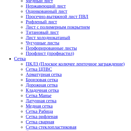
Медный лист
Нержавеющий лист
Оцинкованный лист
Просечно-вытяжной лист ПВЛ
Рифленый лист
Лист с полимерным покрытием
Титановый лист
Лист холоднокатаный
Чугунные листы
Перфорированные листы
Профлист (профнастил)
Сетка
ПКЛЗ (Плоское колючее ленточное заграждение)
Сетка ЦПВС
Арматурная сетка
Бронзовая сетка
Дорожная сетка
Кладочная сетка
Сетка Манье
Латунная сетка
Медная сетка
Сетка Рабица
Сетка рифленая
Сетка сварная
Сетка стеклопластиковая