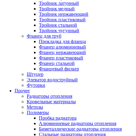
Тройник латунный
Тройник медный
Тройник нержавеющий
Тройник пластиковый
Тройник стальной
Тройник чугунный
Фланец для труб
Прокладка для фланца
Фланец алюминиевый
Фланец нержавеющий
Фланец пластиковый
Фланец стальной
Фланцевый фильтр
Штуцер
Элеватор водоструйный
Футорки
Прочее
Радиаторы отопления
Кровельные материалы
Метизы
Полимеры
Пробка радиатора
Алюминиевые радиаторы отопления
Биметаллические радиаторы отопления
Стальные радиаторы отопления