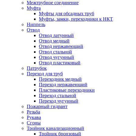
Межтрубное соединение
Муфта
Муфты для обсадных труб
Муфты, замки, переходники к НКТ
Ниппель
Отвод
Отвод латунный
Отвод медный
Отвод нержавеющий
Отвод стальной
Отвод чугунный
Отвод пластиковый
Патрубок
Переход для труб
Переходник медный
Переход нержавеющий
Пластиковые переходники
Переход стальной
Переход чугунный
Пожарный гидрант
Резьба
Рукава
Сгоны
Тройник канализационный
Тройник бронзовый