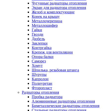
Чугунные радиаторы отопления
Экран для радиатора отопления
Желоб и комплектующие
Конек на крышу
Металлочерепица
Металлошифер
Гайки
Гвозди
Дюбель
Заклепки
Контргайка
Крепеж для вентиляции
Опора балки
Саморез
Хомут
Шпилька, резьбовая штанга
Шурупы
Капролон
Полиуретан
Фторопласт
Радиаторы отопления
Пробка радиатора
Алюминиевые радиаторы отопления
Биметаллические радиаторы отопления
Стальные радиаторы отопления