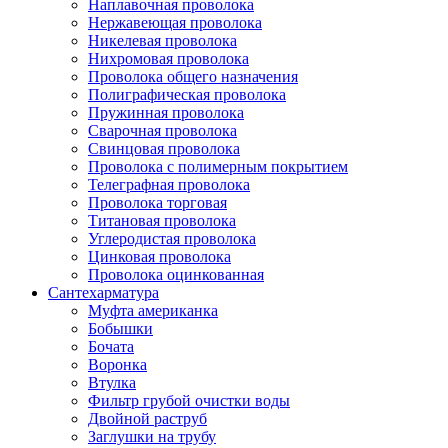
Наплавочная проволока
Нержавеющая проволока
Никелевая проволока
Нихромовая проволока
Проволока общего назначения
Полиграфическая проволока
Пружинная проволока
Сварочная проволока
Свинцовая проволока
Проволока с полимерным покрытием
Телеграфная проволока
Проволока торговая
Титановая проволока
Углеродистая проволока
Цинковая проволока
Проволока оцинкованная
Сантехарматура
Муфта американка
Бобышки
Бочата
Воронка
Втулка
Фильтр грубой очистки воды
Двойной раструб
Заглушки на трубу