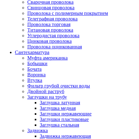
Сварочная проволока
Свинцовая проволока
Проволока с полимерным покрытием
Телеграфная проволока
Проволока торговая
Титановая проволока
Углеродистая проволока
Цинковая проволока
Проволока оцинкованная
Сантехарматура
Муфта американка
Бобышки
Бочата
Воронка
Втулка
Фильтр грубой очистки воды
Двойной раструб
Заглушки на трубу
Заглушка латунная
Заглушка медная
Заглушки нержавеющие
Заглушки пластиковые
Заглушка стальная
Задвижка
Задвижка нержавеющая