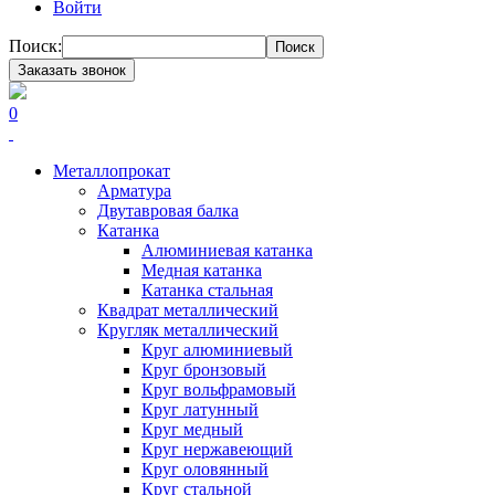
Войти
Поиск:
Поиск
Заказать звонок
0
Металлопрокат
Арматура
Двутавровая балка
Катанка
Алюминиевая катанка
Медная катанка
Катанка стальная
Квадрат металлический
Кругляк металлический
Круг алюминиевый
Круг бронзовый
Круг вольфрамовый
Круг латунный
Круг медный
Круг нержавеющий
Круг оловянный
Круг стальной