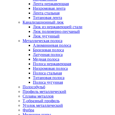
Лента нержавеющая
Нихромовая лента
Лента стальная
Титановая лента
Канализационный люк
Люк из нержавеющей стали
Люк полимерно-песчаный
Люк чугунный
Металлическая полоса
Алюминиевая полоса
Бронзовая полоса
Латунная полоса
Медная полоса
Полоса нержавеющая
Нихромовая полоса
Полоса стальная
Титановая полоса
Полоса чугунная
Полособульб
Профиль металлический
Сплавы металлов
Т-образный профиль
Уголок металлический
Фибра
Мелющие шары