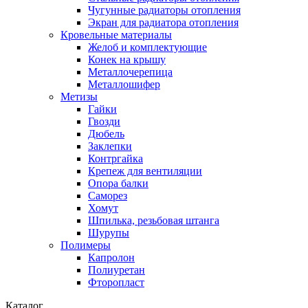
Чугунные радиаторы отопления
Экран для радиатора отопления
Кровельные материалы
Желоб и комплектующие
Конек на крышу
Металлочерепица
Металлошифер
Метизы
Гайки
Гвозди
Дюбель
Заклепки
Контргайка
Крепеж для вентиляции
Опора балки
Саморез
Хомут
Шпилька, резьбовая штанга
Шурупы
Полимеры
Капролон
Полиуретан
Фторопласт
Каталог