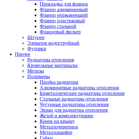
Прокладка для фланца
Фланец алюминиевый
Фланец нержавеющий
Фланец пластиковый
Фланец стальной
Фланцевый фильтр
Штуцер
Элеватор водоструйный
Футорки
Прочее
Радиаторы отопления
Кровельные материалы
Метизы
Полимеры
Пробка радиатора
Алюминиевые радиаторы отопления
Биметаллические радиаторы отопления
Стальные радиаторы отопления
Чугунные радиаторы отопления
Экран для радиатора отопления
Желоб и комплектующие
Конек на крышу
Металлочерепица
Металлошифер
Гайки