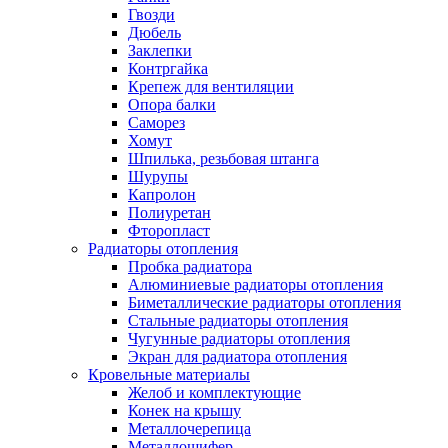
Гвозди
Дюбель
Заклепки
Контргайка
Крепеж для вентиляции
Опора балки
Саморез
Хомут
Шпилька, резьбовая штанга
Шурупы
Капролон
Полиуретан
Фторопласт
Радиаторы отопления
Пробка радиатора
Алюминиевые радиаторы отопления
Биметаллические радиаторы отопления
Стальные радиаторы отопления
Чугунные радиаторы отопления
Экран для радиатора отопления
Кровельные материалы
Желоб и комплектующие
Конек на крышу
Металлочерепица
Металлошифер