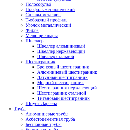
Полособульб
Профиль металлический
Сплавы металлов
Т-образный профиль
Уголок металлический
Фибра
Мелющие шары
Швеллер
Швеллер алюминиевый
Швеллер нержавеющий
Швеллер стальной
Шестигранник
Бронзовый шестигранник
Алюминиевый шестигранник
Латунный шестигранник
Медный шестигранник
Шестигранник нержавеющий
Шестигранник стальной
Титановый шестигранник
Шпунт Ларсена
Труба
Алюминиевые трубы
Асбестоцементная труба
Бесшовные трубы
Бронзовая труба