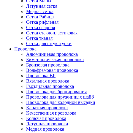
Сетка Манье
Латунная сетка
Медная сетка
Сетка Рабица
Сетка рифленая
Сетка сварная
Сетка стеклопластиковая
Сетка тканая
Сетка для штукатурки
Проволока
Алюминиевая проволока
Биметаллическая проволока
Бронзовая проволока
Вольфрамовая проволока
Проволока ВР
Вязальная проволока
Гвоздильная проволока
Проволока для бронирования
Проволока для пружинных шайб
Проволока для холодной высадки
Канатная проволока
Качественная проволока
Колючая проволока
Латунная проволока
Медная проволока