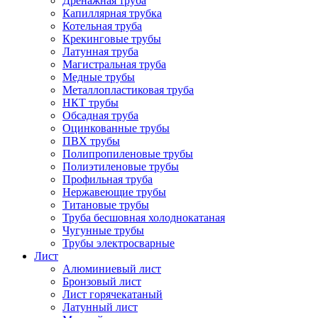
Дренажная труба
Капиллярная трубка
Котельная труба
Крекинговые трубы
Латунная труба
Магистральная труба
Медные трубы
Металлопластиковая труба
НКТ трубы
Обсадная труба
Оцинкованные трубы
ПВХ трубы
Полипропиленовые трубы
Полиэтиленовые трубы
Профильная труба
Нержавеющие трубы
Титановые трубы
Труба бесшовная холоднокатаная
Чугунные трубы
Трубы электросварные
Лист
Алюминиевый лист
Бронзовый лист
Лист горячекатаный
Латунный лист