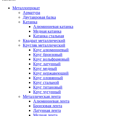
Металлопрокат
Арматура
Двутавровая балка
Катанка
Алюминиевая катанка
Медная катанка
Катанка стальная
Квадрат металлический
Кругляк металлический
Круг алюминиевый
Круг бронзовый
Круг вольфрамовый
Круг латунный
Круг медный
Круг нержавеющий
Круг оловянный
Круг стальной
Круг титановый
Круг чугунный
Металлическая лента
Алюминиевая лента
Бронзовая лента
Латунная лента
Медная лента