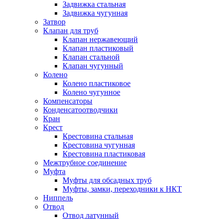
Задвижка стальная
Задвижка чугунная
Затвор
Клапан для труб
Клапан нержавеющий
Клапан пластиковый
Клапан стальной
Клапан чугунный
Колено
Колено пластиковое
Колено чугунное
Компенсаторы
Конденсатоотводчики
Кран
Крест
Крестовина стальная
Крестовина чугунная
Крестовина пластиковая
Межтрубное соединение
Муфта
Муфты для обсадных труб
Муфты, замки, переходники к НКТ
Ниппель
Отвод
Отвод латунный