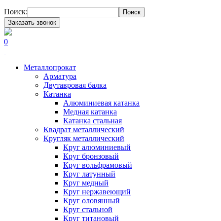
Поиск:
Поиск
Заказать звонок
0
Металлопрокат
Арматура
Двутавровая балка
Катанка
Алюминиевая катанка
Медная катанка
Катанка стальная
Квадрат металлический
Кругляк металлический
Круг алюминиевый
Круг бронзовый
Круг вольфрамовый
Круг латунный
Круг медный
Круг нержавеющий
Круг оловянный
Круг стальной
Круг титановый