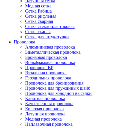
Латунная сетка
Медная сетка
Сетка Рабица
Сетка рифленая
Сетка сварная
Сетка стеклопластиковая
Сетка тканая
Сетка для штукатурки
Проволока
Алюминиевая проволока
Биметаллическая проволока
Бронзовая проволока
Вольфрамовая проволока
Проволока ВР
Вязальная проволока
Гвоздильная проволока
Проволока для бронирования
Проволока для пружинных шайб
Проволока для холодной высадки
Канатная проволока
Качественная проволока
Колючая проволока
Латунная проволока
Медная проволока
Наплавочная проволока