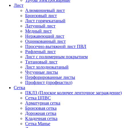
Трубы электросварные
Лист
Алюминиевый лист
Бронзовый лист
Лист горячекатаный
Латунный лист
Медный лист
Нержавеющий лист
Оцинкованный лист
Просечно-вытяжной лист ПВЛ
Рифленый лист
Лист с полимерным покрытием
Титановый лист
Лист холоднокатаный
Чугунные листы
Перфорированные листы
Профлист (профнастил)
Сетка
ПКЛЗ (Плоское колючее ленточное заграждение)
Сетка ЦПВС
Арматурная сетка
Бронзовая сетка
Дорожная сетка
Кладочная сетка
Сетка Манье