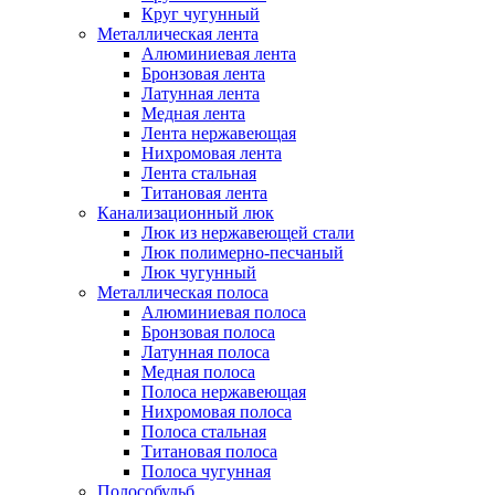
Круг чугунный
Металлическая лента
Алюминиевая лента
Бронзовая лента
Латунная лента
Медная лента
Лента нержавеющая
Нихромовая лента
Лента стальная
Титановая лента
Канализационный люк
Люк из нержавеющей стали
Люк полимерно-песчаный
Люк чугунный
Металлическая полоса
Алюминиевая полоса
Бронзовая полоса
Латунная полоса
Медная полоса
Полоса нержавеющая
Нихромовая полоса
Полоса стальная
Титановая полоса
Полоса чугунная
Полособульб