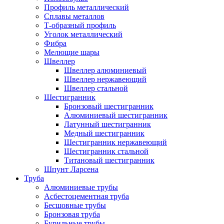
Профиль металлический
Сплавы металлов
Т-образный профиль
Уголок металлический
Фибра
Мелющие шары
Швеллер
Швеллер алюминиевый
Швеллер нержавеющий
Швеллер стальной
Шестигранник
Бронзовый шестигранник
Алюминиевый шестигранник
Латунный шестигранник
Медный шестигранник
Шестигранник нержавеющий
Шестигранник стальной
Титановый шестигранник
Шпунт Ларсена
Труба
Алюминиевые трубы
Асбестоцементная труба
Бесшовные трубы
Бронзовая труба
Бурильные трубы