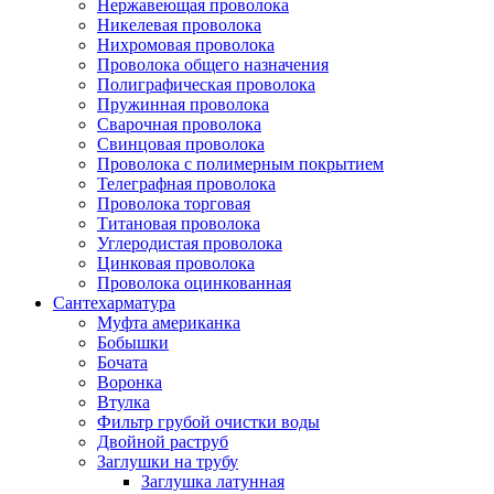
Нержавеющая проволока
Никелевая проволока
Нихромовая проволока
Проволока общего назначения
Полиграфическая проволока
Пружинная проволока
Сварочная проволока
Свинцовая проволока
Проволока с полимерным покрытием
Телеграфная проволока
Проволока торговая
Титановая проволока
Углеродистая проволока
Цинковая проволока
Проволока оцинкованная
Сантехарматура
Муфта американка
Бобышки
Бочата
Воронка
Втулка
Фильтр грубой очистки воды
Двойной раструб
Заглушки на трубу
Заглушка латунная