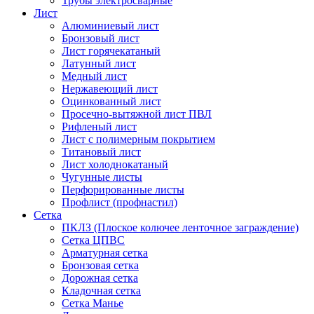
Трубы электросварные
Лист
Алюминиевый лист
Бронзовый лист
Лист горячекатаный
Латунный лист
Медный лист
Нержавеющий лист
Оцинкованный лист
Просечно-вытяжной лист ПВЛ
Рифленый лист
Лист с полимерным покрытием
Титановый лист
Лист холоднокатаный
Чугунные листы
Перфорированные листы
Профлист (профнастил)
Сетка
ПКЛЗ (Плоское колючее ленточное заграждение)
Сетка ЦПВС
Арматурная сетка
Бронзовая сетка
Дорожная сетка
Кладочная сетка
Сетка Манье