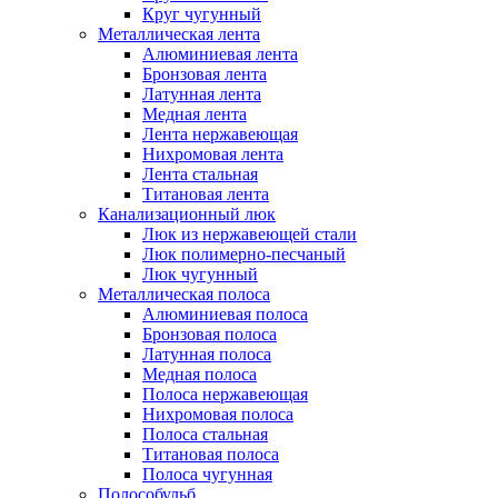
Круг чугунный
Металлическая лента
Алюминиевая лента
Бронзовая лента
Латунная лента
Медная лента
Лента нержавеющая
Нихромовая лента
Лента стальная
Титановая лента
Канализационный люк
Люк из нержавеющей стали
Люк полимерно-песчаный
Люк чугунный
Металлическая полоса
Алюминиевая полоса
Бронзовая полоса
Латунная полоса
Медная полоса
Полоса нержавеющая
Нихромовая полоса
Полоса стальная
Титановая полоса
Полоса чугунная
Полособульб