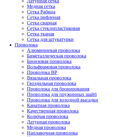
Латунная сетка
Медная сетка
Сетка Рабица
Сетка рифленая
Сетка сварная
Сетка стеклопластиковая
Сетка тканая
Сетка для штукатурки
Проволока
Алюминиевая проволока
Биметаллическая проволока
Бронзовая проволока
Вольфрамовая проволока
Проволока ВР
Вязальная проволока
Гвоздильная проволока
Проволока для бронирования
Проволока для пружинных шайб
Проволока для холодной высадки
Канатная проволока
Качественная проволока
Колючая проволока
Латунная проволока
Медная проволока
Наплавочная проволока