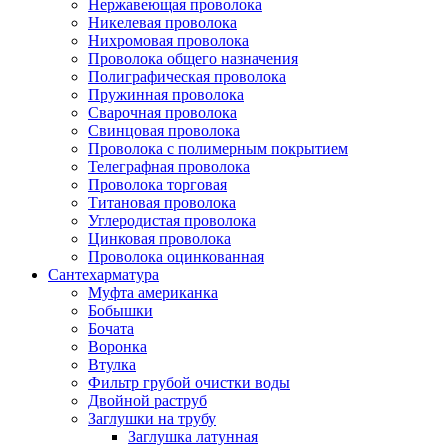
Нержавеющая проволока
Никелевая проволока
Нихромовая проволока
Проволока общего назначения
Полиграфическая проволока
Пружинная проволока
Сварочная проволока
Свинцовая проволока
Проволока с полимерным покрытием
Телеграфная проволока
Проволока торговая
Титановая проволока
Углеродистая проволока
Цинковая проволока
Проволока оцинкованная
Сантехарматура
Муфта американка
Бобышки
Бочата
Воронка
Втулка
Фильтр грубой очистки воды
Двойной раструб
Заглушки на трубу
Заглушка латунная