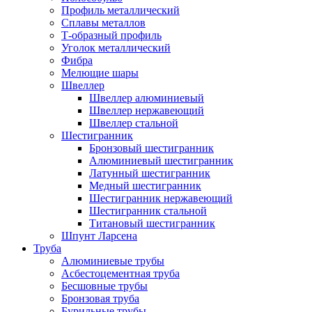
Профиль металлический
Сплавы металлов
Т-образный профиль
Уголок металлический
Фибра
Мелющие шары
Швеллер
Швеллер алюминиевый
Швеллер нержавеющий
Швеллер стальной
Шестигранник
Бронзовый шестигранник
Алюминиевый шестигранник
Латунный шестигранник
Медный шестигранник
Шестигранник нержавеющий
Шестигранник стальной
Титановый шестигранник
Шпунт Ларсена
Труба
Алюминиевые трубы
Асбестоцементная труба
Бесшовные трубы
Бронзовая труба
Бурильные трубы