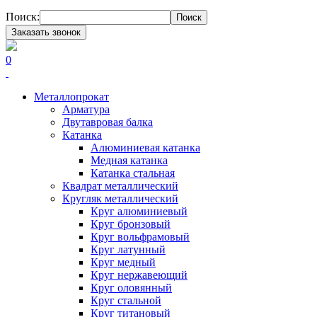
Поиск:
Поиск
Заказать звонок
0
Металлопрокат
Арматура
Двутавровая балка
Катанка
Алюминиевая катанка
Медная катанка
Катанка стальная
Квадрат металлический
Кругляк металлический
Круг алюминиевый
Круг бронзовый
Круг вольфрамовый
Круг латунный
Круг медный
Круг нержавеющий
Круг оловянный
Круг стальной
Круг титановый