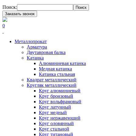
Поиск:
Поиск
Заказать звонок
0
Металлопрокат
Арматура
Двутавровая балка
Катанка
Алюминиевая катанка
Медная катанка
Катанка стальная
Квадрат металлический
Кругляк металлический
Круг алюминиевый
Круг бронзовый
Круг вольфрамовый
Круг латунный
Круг медный
Круг нержавеющий
Круг оловянный
Круг стальной
Круг титановый