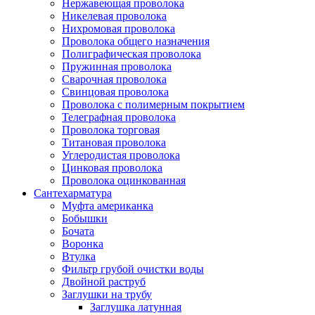
Нержавеющая проволока
Никелевая проволока
Нихромовая проволока
Проволока общего назначения
Полиграфическая проволока
Пружинная проволока
Сварочная проволока
Свинцовая проволока
Проволока с полимерным покрытием
Телеграфная проволока
Проволока торговая
Титановая проволока
Углеродистая проволока
Цинковая проволока
Проволока оцинкованная
Сантехарматура
Муфта американка
Бобышки
Бочата
Воронка
Втулка
Фильтр грубой очистки воды
Двойной раструб
Заглушки на трубу
Заглушка латунная