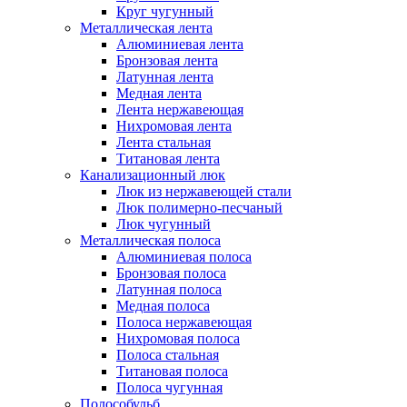
Круг чугунный
Металлическая лента
Алюминиевая лента
Бронзовая лента
Латунная лента
Медная лента
Лента нержавеющая
Нихромовая лента
Лента стальная
Титановая лента
Канализационный люк
Люк из нержавеющей стали
Люк полимерно-песчаный
Люк чугунный
Металлическая полоса
Алюминиевая полоса
Бронзовая полоса
Латунная полоса
Медная полоса
Полоса нержавеющая
Нихромовая полоса
Полоса стальная
Титановая полоса
Полоса чугунная
Полособульб