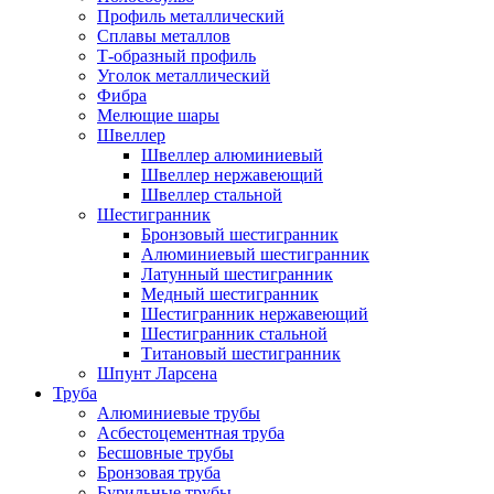
Профиль металлический
Сплавы металлов
Т-образный профиль
Уголок металлический
Фибра
Мелющие шары
Швеллер
Швеллер алюминиевый
Швеллер нержавеющий
Швеллер стальной
Шестигранник
Бронзовый шестигранник
Алюминиевый шестигранник
Латунный шестигранник
Медный шестигранник
Шестигранник нержавеющий
Шестигранник стальной
Титановый шестигранник
Шпунт Ларсена
Труба
Алюминиевые трубы
Асбестоцементная труба
Бесшовные трубы
Бронзовая труба
Бурильные трубы