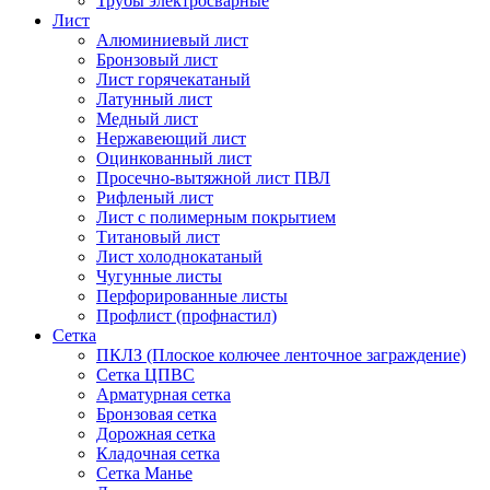
Трубы электросварные
Лист
Алюминиевый лист
Бронзовый лист
Лист горячекатаный
Латунный лист
Медный лист
Нержавеющий лист
Оцинкованный лист
Просечно-вытяжной лист ПВЛ
Рифленый лист
Лист с полимерным покрытием
Титановый лист
Лист холоднокатаный
Чугунные листы
Перфорированные листы
Профлист (профнастил)
Сетка
ПКЛЗ (Плоское колючее ленточное заграждение)
Сетка ЦПВС
Арматурная сетка
Бронзовая сетка
Дорожная сетка
Кладочная сетка
Сетка Манье