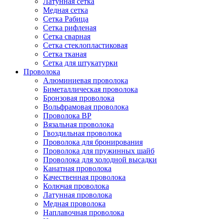
Латунная сетка
Медная сетка
Сетка Рабица
Сетка рифленая
Сетка сварная
Сетка стеклопластиковая
Сетка тканая
Сетка для штукатурки
Проволока
Алюминиевая проволока
Биметаллическая проволока
Бронзовая проволока
Вольфрамовая проволока
Проволока ВР
Вязальная проволока
Гвоздильная проволока
Проволока для бронирования
Проволока для пружинных шайб
Проволока для холодной высадки
Канатная проволока
Качественная проволока
Колючая проволока
Латунная проволока
Медная проволока
Наплавочная проволока