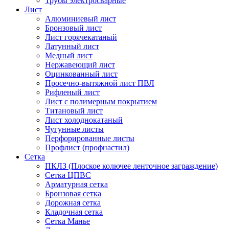
Трубы электросварные
Лист
Алюминиевый лист
Бронзовый лист
Лист горячекатаный
Латунный лист
Медный лист
Нержавеющий лист
Оцинкованный лист
Просечно-вытяжной лист ПВЛ
Рифленый лист
Лист с полимерным покрытием
Титановый лист
Лист холоднокатаный
Чугунные листы
Перфорированные листы
Профлист (профнастил)
Сетка
ПКЛЗ (Плоское колючее ленточное заграждение)
Сетка ЦПВС
Арматурная сетка
Бронзовая сетка
Дорожная сетка
Кладочная сетка
Сетка Манье