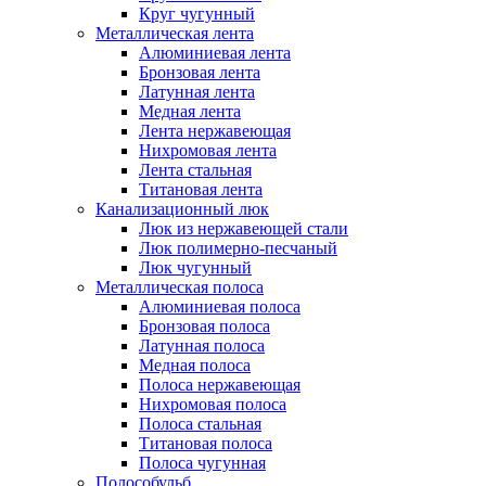
Круг чугунный
Металлическая лента
Алюминиевая лента
Бронзовая лента
Латунная лента
Медная лента
Лента нержавеющая
Нихромовая лента
Лента стальная
Титановая лента
Канализационный люк
Люк из нержавеющей стали
Люк полимерно-песчаный
Люк чугунный
Металлическая полоса
Алюминиевая полоса
Бронзовая полоса
Латунная полоса
Медная полоса
Полоса нержавеющая
Нихромовая полоса
Полоса стальная
Титановая полоса
Полоса чугунная
Полособульб