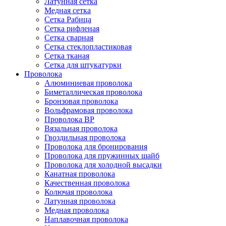
Латунная сетка
Медная сетка
Сетка Рабица
Сетка рифленая
Сетка сварная
Сетка стеклопластиковая
Сетка тканая
Сетка для штукатурки
Проволока
Алюминиевая проволока
Биметаллическая проволока
Бронзовая проволока
Вольфрамовая проволока
Проволока ВР
Вязальная проволока
Гвоздильная проволока
Проволока для бронирования
Проволока для пружинных шайб
Проволока для холодной высадки
Канатная проволока
Качественная проволока
Колючая проволока
Латунная проволока
Медная проволока
Наплавочная проволока