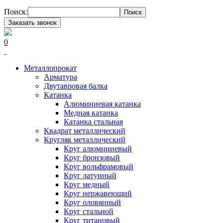
Поиск:
Поиск
Заказать звонок
0
Металлопрокат
Арматура
Двутавровая балка
Катанка
Алюминиевая катанка
Медная катанка
Катанка стальная
Квадрат металлический
Кругляк металлический
Круг алюминиевый
Круг бронзовый
Круг вольфрамовый
Круг латунный
Круг медный
Круг нержавеющий
Круг оловянный
Круг стальной
Круг титановый