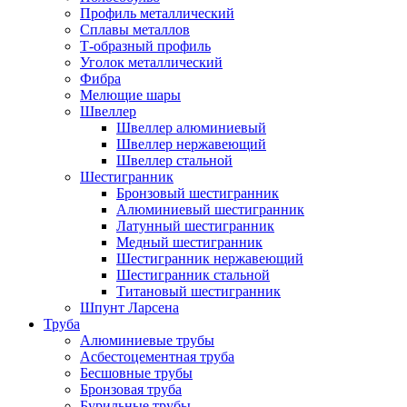
Профиль металлический
Сплавы металлов
Т-образный профиль
Уголок металлический
Фибра
Мелющие шары
Швеллер
Швеллер алюминиевый
Швеллер нержавеющий
Швеллер стальной
Шестигранник
Бронзовый шестигранник
Алюминиевый шестигранник
Латунный шестигранник
Медный шестигранник
Шестигранник нержавеющий
Шестигранник стальной
Титановый шестигранник
Шпунт Ларсена
Труба
Алюминиевые трубы
Асбестоцементная труба
Бесшовные трубы
Бронзовая труба
Бурильные трубы