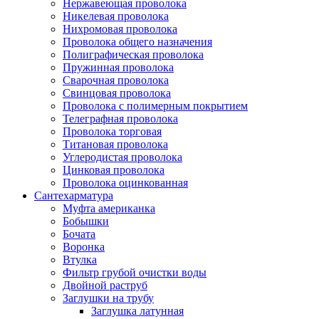
Нержавеющая проволока
Никелевая проволока
Нихромовая проволока
Проволока общего назначения
Полиграфическая проволока
Пружинная проволока
Сварочная проволока
Свинцовая проволока
Проволока с полимерным покрытием
Телеграфная проволока
Проволока торговая
Титановая проволока
Углеродистая проволока
Цинковая проволока
Проволока оцинкованная
Сантехарматура
Муфта американка
Бобышки
Бочата
Воронка
Втулка
Фильтр грубой очистки воды
Двойной раструб
Заглушки на трубу
Заглушка латунная