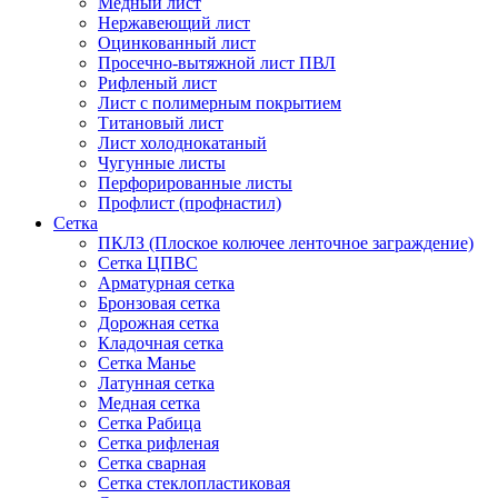
Медный лист
Нержавеющий лист
Оцинкованный лист
Просечно-вытяжной лист ПВЛ
Рифленый лист
Лист с полимерным покрытием
Титановый лист
Лист холоднокатаный
Чугунные листы
Перфорированные листы
Профлист (профнастил)
Сетка
ПКЛЗ (Плоское колючее ленточное заграждение)
Сетка ЦПВС
Арматурная сетка
Бронзовая сетка
Дорожная сетка
Кладочная сетка
Сетка Манье
Латунная сетка
Медная сетка
Сетка Рабица
Сетка рифленая
Сетка сварная
Сетка стеклопластиковая