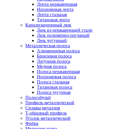
Лента нержавеющая
Нихромовая лента
Лента стальная
Титановая лента
Канализационный люк
Люк из нержавеющей стали
Люк полимерно-песчаный
Люк чугунный
Металлическая полоса
Алюминиевая полоса
Бронзовая полоса
Латунная полоса
Медная полоса
Полоса нержавеющая
Нихромовая полоса
Полоса стальная
Титановая полоса
Полоса чугунная
Полособульб
Профиль металлический
Сплавы металлов
Т-образный профиль
Уголок металлический
Фибра
Мелющие шары