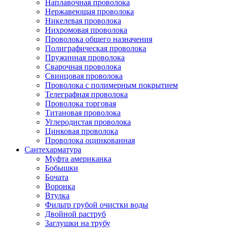
Наплавочная проволока
Нержавеющая проволока
Никелевая проволока
Нихромовая проволока
Проволока общего назначения
Полиграфическая проволока
Пружинная проволока
Сварочная проволока
Свинцовая проволока
Проволока с полимерным покрытием
Телеграфная проволока
Проволока торговая
Титановая проволока
Углеродистая проволока
Цинковая проволока
Проволока оцинкованная
Сантехарматура
Муфта американка
Бобышки
Бочата
Воронка
Втулка
Фильтр грубой очистки воды
Двойной раструб
Заглушки на трубу