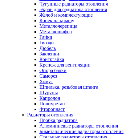
Чугунные радиаторы отопления
Экран для радиатора отопления
Желоб и комплектующие
Конек на крышу
Металлочерепица
Металлошифер
Гайки
Гвозди
Дюбель
Заклепки
Контргайка
Крепеж для вентиляции
Опора балки
Саморез
Хомут
Шпилька, резьбовая штанга
Шурупы
Капролон
Полиуретан
Фторопласт
Радиаторы отопления
Пробка радиатора
Алюминиевые радиаторы отопления
Биметаллические радиаторы отопления
Стальные радиаторы отопления