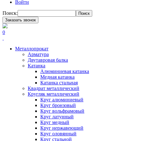
Войти
Поиск:
Поиск
Заказать звонок
0
Металлопрокат
Арматура
Двутавровая балка
Катанка
Алюминиевая катанка
Медная катанка
Катанка стальная
Квадрат металлический
Кругляк металлический
Круг алюминиевый
Круг бронзовый
Круг вольфрамовый
Круг латунный
Круг медный
Круг нержавеющий
Круг оловянный
Круг стальной