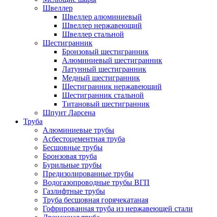
Швеллер
Швеллер алюминиевый
Швеллер нержавеющий
Швеллер стальной
Шестигранник
Бронзовый шестигранник
Алюминиевый шестигранник
Латунный шестигранник
Медный шестигранник
Шестигранник нержавеющий
Шестигранник стальной
Титановый шестигранник
Шпунт Ларсена
Труба
Алюминиевые трубы
Асбестоцементная труба
Бесшовные трубы
Бронзовая труба
Бурильные трубы
Предизолированные трубы
Водогазопроводные трубы ВГП
Газлифтные трубы
Труба бесшовная горячекатаная
Гофрированная труба из нержавеющей стали