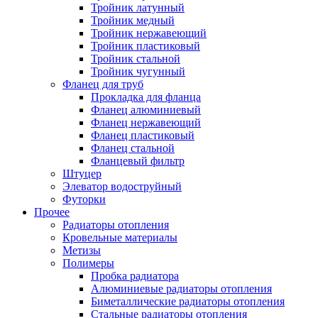
Тройник латунный
Тройник медный
Тройник нержавеющий
Тройник пластиковый
Тройник стальной
Тройник чугунный
Фланец для труб
Прокладка для фланца
Фланец алюминиевый
Фланец нержавеющий
Фланец пластиковый
Фланец стальной
Фланцевый фильтр
Штуцер
Элеватор водоструйный
Футорки
Прочее
Радиаторы отопления
Кровельные материалы
Метизы
Полимеры
Пробка радиатора
Алюминиевые радиаторы отопления
Биметаллические радиаторы отопления
Стальные радиаторы отопления