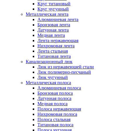
Круг титановый
Круг чугунный
Металлическая лента
Алюминиевая лента
Бронзовая лента
Латунная лента
Медная лента
Лента нержавеющая
Нихромовая лента
Лента стальная
Титановая лента
Канализационный люк
Люк из нержавеющей стали
Люк полимерно-песчаный
Люк чугунный
Металлическая полоса
Алюминиевая полоса
Бронзовая полоса
Латунная полоса
Медная полоса
Полоса нержавеющая
Нихромовая полоса
Полоса стальная
Титановая полоса
Полоса чугунная