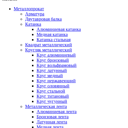
Металлопрокат
Арматура
Двутавровая балка
Катанка
Алюминиевая катанка
Медная катанка
Катанка стальная
Квадрат металлический
Кругляк металлический
Круг алюминиевый
Круг бронзовый
Круг вольфрамовый
Круг латунный
Круг медный
Круг нержавеющий
Круг оловянный
Круг стальной
Круг титановый
Круг чугунный
Металлическая лента
Алюминиевая лента
Бронзовая лента
Латунная лента
Медная лента