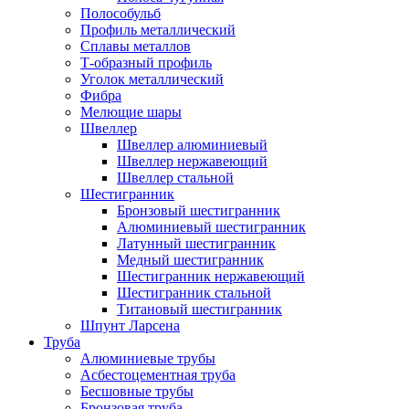
Полособульб
Профиль металлический
Сплавы металлов
Т-образный профиль
Уголок металлический
Фибра
Мелющие шары
Швеллер
Швеллер алюминиевый
Швеллер нержавеющий
Швеллер стальной
Шестигранник
Бронзовый шестигранник
Алюминиевый шестигранник
Латунный шестигранник
Медный шестигранник
Шестигранник нержавеющий
Шестигранник стальной
Титановый шестигранник
Шпунт Ларсена
Труба
Алюминиевые трубы
Асбестоцементная труба
Бесшовные трубы
Бронзовая труба