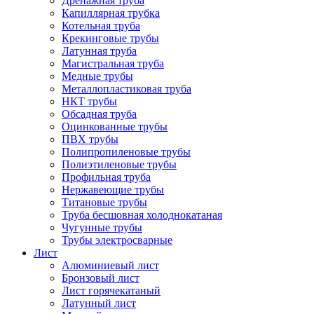
Дренажная труба
Капиллярная трубка
Котельная труба
Крекинговые трубы
Латунная труба
Магистральная труба
Медные трубы
Металлопластиковая труба
НКТ трубы
Обсадная труба
Оцинкованные трубы
ПВХ трубы
Полипропиленовые трубы
Полиэтиленовые трубы
Профильная труба
Нержавеющие трубы
Титановые трубы
Труба бесшовная холоднокатаная
Чугунные трубы
Трубы электросварные
Лист
Алюминиевый лист
Бронзовый лист
Лист горячекатаный
Латунный лист