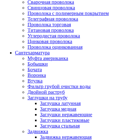
Сварочная проволока
Свинцовая проволока
Проволока с полимерным покрытием
Телеграфная проволока
Проволока торговая
Титановая проволока
Углеродистая проволока
Цинковая проволока
Проволока оцинкованная
Сантехарматура
Муфта американка
Бобышки
Бочата
Воронка
Втулка
Фильтр грубой очистки воды
Двойной раструб
Заглушки на трубу
Заглушка латунная
Заглушка медная
Заглушки нержавеющие
Заглушки пластиковые
Заглушка стальная
Задвижка
Задвижка нержавеющая