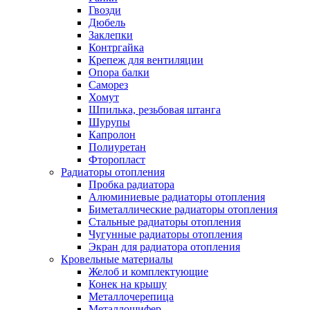
Гвозди
Дюбель
Заклепки
Контргайка
Крепеж для вентиляции
Опора балки
Саморез
Хомут
Шпилька, резьбовая штанга
Шурупы
Капролон
Полиуретан
Фторопласт
Радиаторы отопления
Пробка радиатора
Алюминиевые радиаторы отопления
Биметаллические радиаторы отопления
Стальные радиаторы отопления
Чугунные радиаторы отопления
Экран для радиатора отопления
Кровельные материалы
Желоб и комплектующие
Конек на крышу
Металлочерепица
Металлошифер