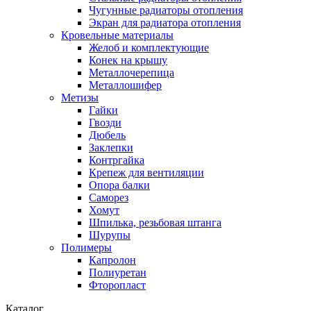
Чугунные радиаторы отопления
Экран для радиатора отопления
Кровельные материалы
Желоб и комплектующие
Конек на крышу
Металлочерепица
Металлошифер
Метизы
Гайки
Гвозди
Дюбель
Заклепки
Контргайка
Крепеж для вентиляции
Опора балки
Саморез
Хомут
Шпилька, резьбовая штанга
Шурупы
Полимеры
Капролон
Полиуретан
Фторопласт
Каталог