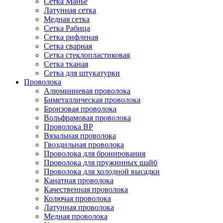
Сетка Манье
Латунная сетка
Медная сетка
Сетка Рабица
Сетка рифленая
Сетка сварная
Сетка стеклопластиковая
Сетка тканая
Сетка для штукатурки
Проволока
Алюминиевая проволока
Биметаллическая проволока
Бронзовая проволока
Вольфрамовая проволока
Проволока ВР
Вязальная проволока
Гвоздильная проволока
Проволока для бронирования
Проволока для пружинных шайб
Проволока для холодной высадки
Канатная проволока
Качественная проволока
Колючая проволока
Латунная проволока
Медная проволока