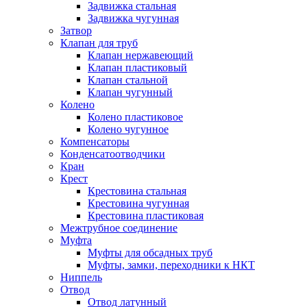
Задвижка стальная
Задвижка чугунная
Затвор
Клапан для труб
Клапан нержавеющий
Клапан пластиковый
Клапан стальной
Клапан чугунный
Колено
Колено пластиковое
Колено чугунное
Компенсаторы
Конденсатоотводчики
Кран
Крест
Крестовина стальная
Крестовина чугунная
Крестовина пластиковая
Межтрубное соединение
Муфта
Муфты для обсадных труб
Муфты, замки, переходники к НКТ
Ниппель
Отвод
Отвод латунный