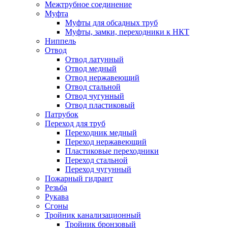
Межтрубное соединение
Муфта
Муфты для обсадных труб
Муфты, замки, переходники к НКТ
Ниппель
Отвод
Отвод латунный
Отвод медный
Отвод нержавеющий
Отвод стальной
Отвод чугунный
Отвод пластиковый
Патрубок
Переход для труб
Переходник медный
Переход нержавеющий
Пластиковые переходники
Переход стальной
Переход чугунный
Пожарный гидрант
Резьба
Рукава
Сгоны
Тройник канализационный
Тройник бронзовый