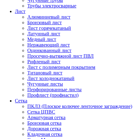
Чугунные трубы
Трубы электросварные
Лист
Алюминиевый лист
Бронзовый лист
Лист горячекатаный
Латунный лист
Медный лист
Нержавеющий лист
Оцинкованный лист
Просечно-вытяжной лист ПВЛ
Рифленый лист
Лист с полимерным покрытием
Титановый лист
Лист холоднокатаный
Чугунные листы
Перфорированные листы
Профлист (профнастил)
Сетка
ПКЛЗ (Плоское колючее ленточное заграждение)
Сетка ЦПВС
Арматурная сетка
Бронзовая сетка
Дорожная сетка
Кладочная сетка