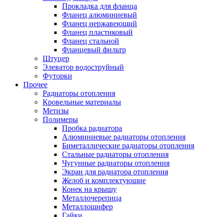
Прокладка для фланца
Фланец алюминиевый
Фланец нержавеющий
Фланец пластиковый
Фланец стальной
Фланцевый фильтр
Штуцер
Элеватор водоструйный
Футорки
Прочее
Радиаторы отопления
Кровельные материалы
Метизы
Полимеры
Пробка радиатора
Алюминиевые радиаторы отопления
Биметаллические радиаторы отопления
Стальные радиаторы отопления
Чугунные радиаторы отопления
Экран для радиатора отопления
Желоб и комплектующие
Конек на крышу
Металлочерепица
Металлошифер
Гайки