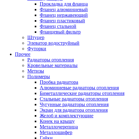
Прокладка для фланца
Фланец алюминиевый
Фланец нержавеющий
Фланец пластиковый
Фланец стальной
Фланцевый фильтр
Штуцер
Элеватор водоструйный
Футорки
Прочее
Радиаторы отопления
Кровельные материалы
Метизы
Полимеры
Пробка радиатора
Алюминиевые радиаторы отопления
Биметаллические радиаторы отопления
Стальные радиаторы отопления
Чугунные радиаторы отопления
Экран для радиатора отопления
Желоб и комплектующие
Конек на крышу
Металлочерепица
Металлошифер
Гайки