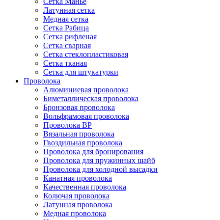
Сетка Манье
Латунная сетка
Медная сетка
Сетка Рабица
Сетка рифленая
Сетка сварная
Сетка стеклопластиковая
Сетка тканая
Сетка для штукатурки
Проволока
Алюминиевая проволока
Биметаллическая проволока
Бронзовая проволока
Вольфрамовая проволока
Проволока ВР
Вязальная проволока
Гвоздильная проволока
Проволока для бронирования
Проволока для пружинных шайб
Проволока для холодной высадки
Канатная проволока
Качественная проволока
Колючая проволока
Латунная проволока
Медная проволока