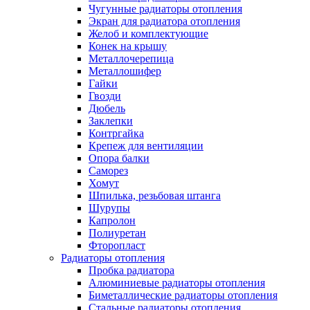
Чугунные радиаторы отопления
Экран для радиатора отопления
Желоб и комплектующие
Конек на крышу
Металлочерепица
Металлошифер
Гайки
Гвозди
Дюбель
Заклепки
Контргайка
Крепеж для вентиляции
Опора балки
Саморез
Хомут
Шпилька, резьбовая штанга
Шурупы
Капролон
Полиуретан
Фторопласт
Радиаторы отопления
Пробка радиатора
Алюминиевые радиаторы отопления
Биметаллические радиаторы отопления
Стальные радиаторы отопления