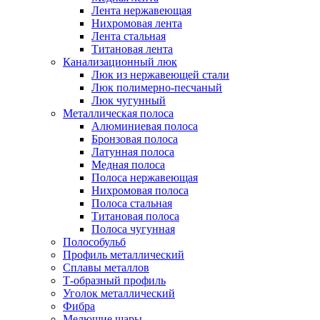
Лента нержавеющая
Нихромовая лента
Лента стальная
Титановая лента
Канализационный люк
Люк из нержавеющей стали
Люк полимерно-песчаный
Люк чугунный
Металлическая полоса
Алюминиевая полоса
Бронзовая полоса
Латунная полоса
Медная полоса
Полоса нержавеющая
Нихромовая полоса
Полоса стальная
Титановая полоса
Полоса чугунная
Полособульб
Профиль металлический
Сплавы металлов
Т-образный профиль
Уголок металлический
Фибра
Мелющие шары