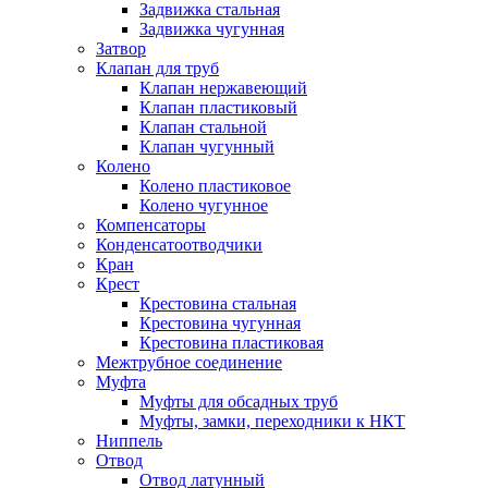
Задвижка стальная
Задвижка чугунная
Затвор
Клапан для труб
Клапан нержавеющий
Клапан пластиковый
Клапан стальной
Клапан чугунный
Колено
Колено пластиковое
Колено чугунное
Компенсаторы
Конденсатоотводчики
Кран
Крест
Крестовина стальная
Крестовина чугунная
Крестовина пластиковая
Межтрубное соединение
Муфта
Муфты для обсадных труб
Муфты, замки, переходники к НКТ
Ниппель
Отвод
Отвод латунный