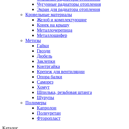
Чугунные радиаторы отопления
Экран для радиатора отопления
Кровельные материалы
Желоб и комплектующие
Конек на крышу
Металлочерепица
Металлошифер
Метизы
Гайки
Гвозди
Дюбель
Заклепки
Контргайка
Крепеж для вентиляции
Опора балки
Саморез
Хомут
Шпилька, резьбовая штанга
Шурупы
Полимеры
Капролон
Полиуретан
Фторопласт
Каталог