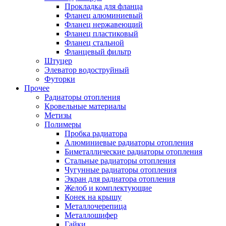
Прокладка для фланца
Фланец алюминиевый
Фланец нержавеющий
Фланец пластиковый
Фланец стальной
Фланцевый фильтр
Штуцер
Элеватор водоструйный
Футорки
Прочее
Радиаторы отопления
Кровельные материалы
Метизы
Полимеры
Пробка радиатора
Алюминиевые радиаторы отопления
Биметаллические радиаторы отопления
Стальные радиаторы отопления
Чугунные радиаторы отопления
Экран для радиатора отопления
Желоб и комплектующие
Конек на крышу
Металлочерепица
Металлошифер
Гайки