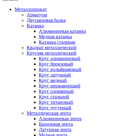
Металлопрокат
Арматура
Двутавровая балка
Катанка
Алюминиевая катанка
Медная катанка
Катанка стальная
Квадрат металлический
Кругляк металлический
Круг алюминиевый
Круг бронзовый
Круг вольфрамовый
Круг латунный
Круг медный
Круг нержавеющий
Круг оловянный
Круг стальной
Круг титановый
Круг чугунный
Металлическая лента
Алюминиевая лента
Бронзовая лента
Латунная лента
Медная лента