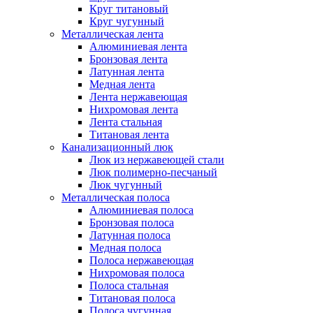
Круг титановый
Круг чугунный
Металлическая лента
Алюминиевая лента
Бронзовая лента
Латунная лента
Медная лента
Лента нержавеющая
Нихромовая лента
Лента стальная
Титановая лента
Канализационный люк
Люк из нержавеющей стали
Люк полимерно-песчаный
Люк чугунный
Металлическая полоса
Алюминиевая полоса
Бронзовая полоса
Латунная полоса
Медная полоса
Полоса нержавеющая
Нихромовая полоса
Полоса стальная
Титановая полоса
Полоса чугунная