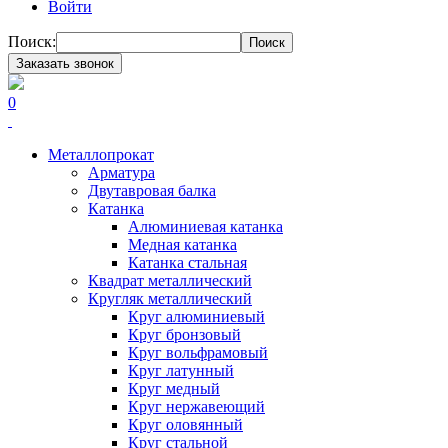
Войти
Поиск:
Поиск
Заказать звонок
0
Металлопрокат
Арматура
Двутавровая балка
Катанка
Алюминиевая катанка
Медная катанка
Катанка стальная
Квадрат металлический
Кругляк металлический
Круг алюминиевый
Круг бронзовый
Круг вольфрамовый
Круг латунный
Круг медный
Круг нержавеющий
Круг оловянный
Круг стальной