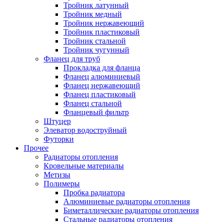
Тройник латунный
Тройник медный
Тройник нержавеющий
Тройник пластиковый
Тройник стальной
Тройник чугунный
Фланец для труб
Прокладка для фланца
Фланец алюминиевый
Фланец нержавеющий
Фланец пластиковый
Фланец стальной
Фланцевый фильтр
Штуцер
Элеватор водоструйный
Футорки
Прочее
Радиаторы отопления
Кровельные материалы
Метизы
Полимеры
Пробка радиатора
Алюминиевые радиаторы отопления
Биметаллические радиаторы отопления
Стальные радиаторы отопления