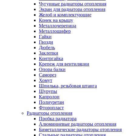
Чугунные радиаторы отопления
Экран для радиатора отопления
Желоб и комплектующие
Конек на крышу
Металлочерепица
Металлошифер
Гайки
Гвозди
Дюбель
Заклепки
Контргайка
Крепеж для вентиляции
Опора балки
Саморез
Хомут
Шпилька, резьбовая штанга
Шурупы
Капролон
Полиуретан
Фторопласт
Радиаторы отопления
Пробка радиатора
Алюминиевые радиаторы отопления
Биметаллические радиаторы отопления
Стальные радиаторы отопления