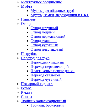
Межтрубное соединение
Муфта
Муфты для обсадных труб
Муфты, замки, переходники к НКТ
Ниппель
Отвод
Отвод латунный
Отвод медный
Отвод нержавеющий
Отвод стальной
Отвод чугунный
Отвод пластиковый
Патрубок
Переход для труб
Переходник медный
Переход нержавеющий
Пластиковые переходники
Переход стальной
Переход чугунный
Пожарный гидрант
Резьба
Рукава
Сгоны
Тройник канализационный
Тройник бронзовый