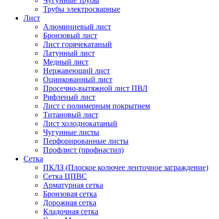
Чугунные трубы
Трубы электросварные
Лист
Алюминиевый лист
Бронзовый лист
Лист горячекатаный
Латунный лист
Медный лист
Нержавеющий лист
Оцинкованный лист
Просечно-вытяжной лист ПВЛ
Рифленый лист
Лист с полимерным покрытием
Титановый лист
Лист холоднокатаный
Чугунные листы
Перфорированные листы
Профлист (профнастил)
Сетка
ПКЛЗ (Плоское колючее ленточное заграждение)
Сетка ЦПВС
Арматурная сетка
Бронзовая сетка
Дорожная сетка
Кладочная сетка