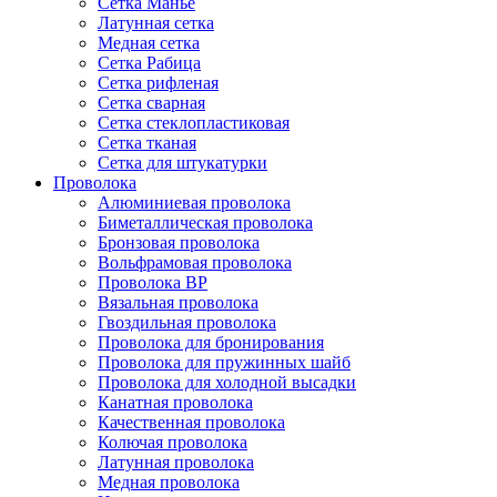
Сетка Манье
Латунная сетка
Медная сетка
Сетка Рабица
Сетка рифленая
Сетка сварная
Сетка стеклопластиковая
Сетка тканая
Сетка для штукатурки
Проволока
Алюминиевая проволока
Биметаллическая проволока
Бронзовая проволока
Вольфрамовая проволока
Проволока ВР
Вязальная проволока
Гвоздильная проволока
Проволока для бронирования
Проволока для пружинных шайб
Проволока для холодной высадки
Канатная проволока
Качественная проволока
Колючая проволока
Латунная проволока
Медная проволока