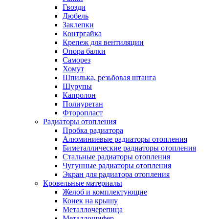
Гвозди
Дюбель
Заклепки
Контргайка
Крепеж для вентиляции
Опора балки
Саморез
Хомут
Шпилька, резьбовая штанга
Шурупы
Капролон
Полиуретан
Фторопласт
Радиаторы отопления
Пробка радиатора
Алюминиевые радиаторы отопления
Биметаллические радиаторы отопления
Стальные радиаторы отопления
Чугунные радиаторы отопления
Экран для радиатора отопления
Кровельные материалы
Желоб и комплектующие
Конек на крышу
Металлочерепица
Металлошифер