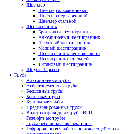
Швеллер
Швеллер алюминиевый
Швеллер нержавеющий
Швеллер стальной
Шестигранник
Бронзовый шестигранник
Алюминиевый шестигранник
Латунный шестигранник
Медный шестигранник
Шестигранник нержавеющий
Шестигранник стальной
Титановый шестигранник
Шпунт Ларсена
Труба
Алюминиевые трубы
Асбестоцементная труба
Бесшовные трубы
Бронзовая труба
Бурильные трубы
Предизолированные трубы
Водогазопроводные трубы ВГП
Газлифтные трубы
Труба бесшовная горячекатаная
Гофрированная труба из нержавеющей стали