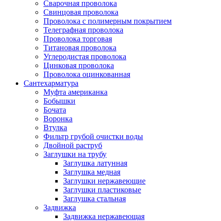
Сварочная проволока
Свинцовая проволока
Проволока с полимерным покрытием
Телеграфная проволока
Проволока торговая
Титановая проволока
Углеродистая проволока
Цинковая проволока
Проволока оцинкованная
Сантехарматура
Муфта американка
Бобышки
Бочата
Воронка
Втулка
Фильтр грубой очистки воды
Двойной раструб
Заглушки на трубу
Заглушка латунная
Заглушка медная
Заглушки нержавеющие
Заглушки пластиковые
Заглушка стальная
Задвижка
Задвижка нержавеющая