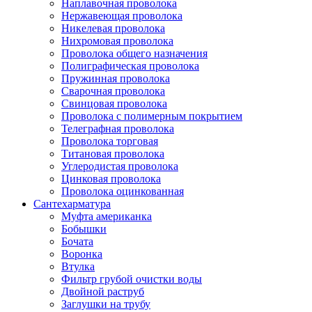
Наплавочная проволока
Нержавеющая проволока
Никелевая проволока
Нихромовая проволока
Проволока общего назначения
Полиграфическая проволока
Пружинная проволока
Сварочная проволока
Свинцовая проволока
Проволока с полимерным покрытием
Телеграфная проволока
Проволока торговая
Титановая проволока
Углеродистая проволока
Цинковая проволока
Проволока оцинкованная
Сантехарматура
Муфта американка
Бобышки
Бочата
Воронка
Втулка
Фильтр грубой очистки воды
Двойной раструб
Заглушки на трубу