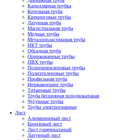
Дренажная труба
Капиллярная трубка
Котельная труба
Крекинговые трубы
Латунная труба
Магистральная труба
Медные трубы
Металлопластиковая труба
НКТ трубы
Обсадная труба
Оцинкованные трубы
ПВХ трубы
Полипропиленовые трубы
Полиэтиленовые трубы
Профильная труба
Нержавеющие трубы
Титановые трубы
Труба бесшовная холоднокатаная
Чугунные трубы
Трубы электросварные
Лист
Алюминиевый лист
Бронзовый лист
Лист горячекатаный
Латунный лист