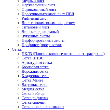
Медный лист
Нержавеющий лист
Оцинкованный лист
Просечно-вытяжной лист ПВЛ
Рифленый лист
Лист с полимерным покрытием
Титановый лист
Лист холоднокатаный
Чугунные листы
Перфорированные листы
Профлист (профнастил)
Сетка
ПКЛЗ (Плоское колючее ленточное заграждение)
Сетка ЦПВС
Арматурная сетка
Бронзовая сетка
Дорожная сетка
Кладочная сетка
Сетка Манье
Латунная сетка
Медная сетка
Сетка Рабица
Сетка рифленая
Сетка сварная
Сетка стеклопластиковая