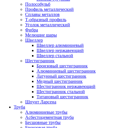
Полособульб
Профиль металлический
Сплавы металлов
Т-образный профиль
Уголок металлический
Фибра
Мелющие шары
Швеллер
Швеллер алюминиевый
Швеллер нержавеющий
Швеллер стальной
Шестигранник
Бронзовый шестигранник
Алюминиевый шестигранник
Латунный шестигранник
Медный шестигранник
Шестигранник нержавеющий
Шестигранник стальной
Титановый шестигранник
Шпунт Ларсена
Труба
Алюминиевые трубы
Асбестоцементная труба
Бесшовные трубы
Бронзовая труба