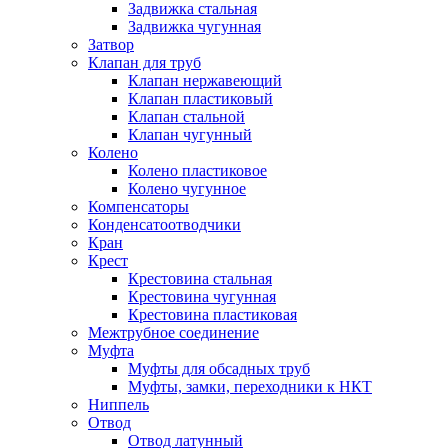
Задвижка стальная
Задвижка чугунная
Затвор
Клапан для труб
Клапан нержавеющий
Клапан пластиковый
Клапан стальной
Клапан чугунный
Колено
Колено пластиковое
Колено чугунное
Компенсаторы
Конденсатоотводчики
Кран
Крест
Крестовина стальная
Крестовина чугунная
Крестовина пластиковая
Межтрубное соединение
Муфта
Муфты для обсадных труб
Муфты, замки, переходники к НКТ
Ниппель
Отвод
Отвод латунный