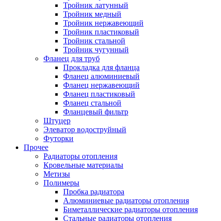
Тройник латунный
Тройник медный
Тройник нержавеющий
Тройник пластиковый
Тройник стальной
Тройник чугунный
Фланец для труб
Прокладка для фланца
Фланец алюминиевый
Фланец нержавеющий
Фланец пластиковый
Фланец стальной
Фланцевый фильтр
Штуцер
Элеватор водоструйный
Футорки
Прочее
Радиаторы отопления
Кровельные материалы
Метизы
Полимеры
Пробка радиатора
Алюминиевые радиаторы отопления
Биметаллические радиаторы отопления
Стальные радиаторы отопления