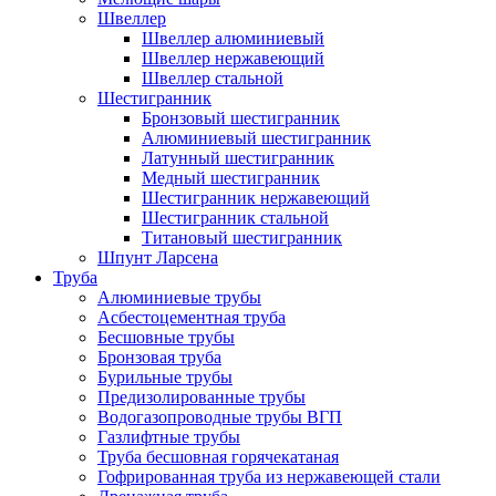
Швеллер
Швеллер алюминиевый
Швеллер нержавеющий
Швеллер стальной
Шестигранник
Бронзовый шестигранник
Алюминиевый шестигранник
Латунный шестигранник
Медный шестигранник
Шестигранник нержавеющий
Шестигранник стальной
Титановый шестигранник
Шпунт Ларсена
Труба
Алюминиевые трубы
Асбестоцементная труба
Бесшовные трубы
Бронзовая труба
Бурильные трубы
Предизолированные трубы
Водогазопроводные трубы ВГП
Газлифтные трубы
Труба бесшовная горячекатаная
Гофрированная труба из нержавеющей стали