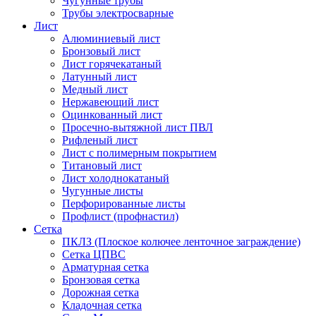
Чугунные трубы
Трубы электросварные
Лист
Алюминиевый лист
Бронзовый лист
Лист горячекатаный
Латунный лист
Медный лист
Нержавеющий лист
Оцинкованный лист
Просечно-вытяжной лист ПВЛ
Рифленый лист
Лист с полимерным покрытием
Титановый лист
Лист холоднокатаный
Чугунные листы
Перфорированные листы
Профлист (профнастил)
Сетка
ПКЛЗ (Плоское колючее ленточное заграждение)
Сетка ЦПВС
Арматурная сетка
Бронзовая сетка
Дорожная сетка
Кладочная сетка