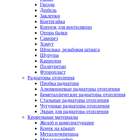
Гвозди
Дюбель
Заклепки
Контргайка
Крепеж для вентиляции
Опора балки
Саморез
Хомут
Шпилька, резьбовая штанга
Шурупы
Капролон
Полиуретан
Фторопласт
Радиаторы отопления
Пробка радиатора
Алюминиевые радиаторы отопления
Биметаллические радиаторы отопления
Стальные радиаторы отопления
Чугунные радиаторы отопления
Экран для радиатора отопления
Кровельные материалы
Желоб и комплектующие
Конек на крышу
Металлочерепица
Металлошифер