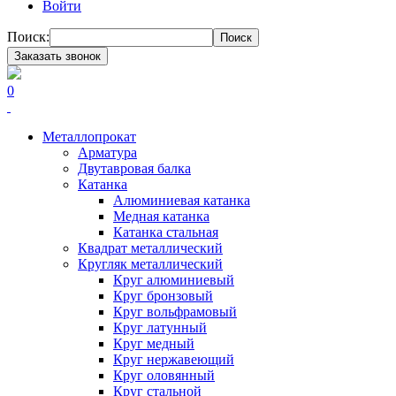
Войти
Поиск:
Поиск
Заказать звонок
0
Металлопрокат
Арматура
Двутавровая балка
Катанка
Алюминиевая катанка
Медная катанка
Катанка стальная
Квадрат металлический
Кругляк металлический
Круг алюминиевый
Круг бронзовый
Круг вольфрамовый
Круг латунный
Круг медный
Круг нержавеющий
Круг оловянный
Круг стальной