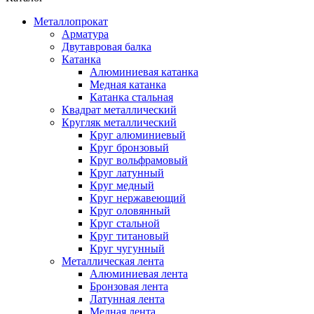
Металлопрокат
Арматура
Двутавровая балка
Катанка
Алюминиевая катанка
Медная катанка
Катанка стальная
Квадрат металлический
Кругляк металлический
Круг алюминиевый
Круг бронзовый
Круг вольфрамовый
Круг латунный
Круг медный
Круг нержавеющий
Круг оловянный
Круг стальной
Круг титановый
Круг чугунный
Металлическая лента
Алюминиевая лента
Бронзовая лента
Латунная лента
Медная лента