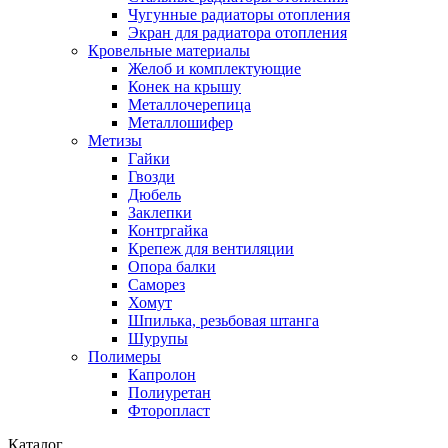
Чугунные радиаторы отопления
Экран для радиатора отопления
Кровельные материалы
Желоб и комплектующие
Конек на крышу
Металлочерепица
Металлошифер
Метизы
Гайки
Гвозди
Дюбель
Заклепки
Контргайка
Крепеж для вентиляции
Опора балки
Саморез
Хомут
Шпилька, резьбовая штанга
Шурупы
Полимеры
Капролон
Полиуретан
Фторопласт
Каталог