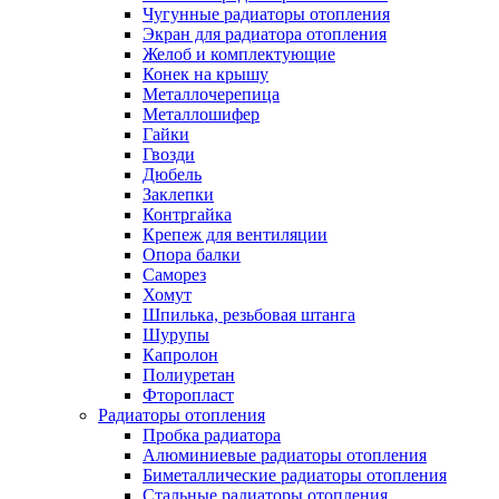
Чугунные радиаторы отопления
Экран для радиатора отопления
Желоб и комплектующие
Конек на крышу
Металлочерепица
Металлошифер
Гайки
Гвозди
Дюбель
Заклепки
Контргайка
Крепеж для вентиляции
Опора балки
Саморез
Хомут
Шпилька, резьбовая штанга
Шурупы
Капролон
Полиуретан
Фторопласт
Радиаторы отопления
Пробка радиатора
Алюминиевые радиаторы отопления
Биметаллические радиаторы отопления
Стальные радиаторы отопления