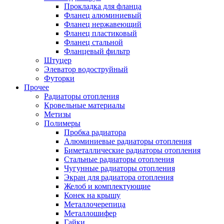
Прокладка для фланца
Фланец алюминиевый
Фланец нержавеющий
Фланец пластиковый
Фланец стальной
Фланцевый фильтр
Штуцер
Элеватор водоструйный
Футорки
Прочее
Радиаторы отопления
Кровельные материалы
Метизы
Полимеры
Пробка радиатора
Алюминиевые радиаторы отопления
Биметаллические радиаторы отопления
Стальные радиаторы отопления
Чугунные радиаторы отопления
Экран для радиатора отопления
Желоб и комплектующие
Конек на крышу
Металлочерепица
Металлошифер
Гайки