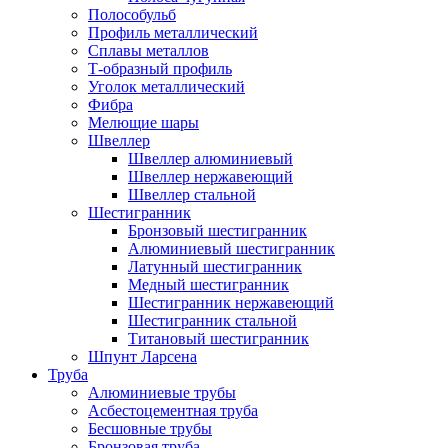
Полособульб
Профиль металлический
Сплавы металлов
Т-образный профиль
Уголок металлический
Фибра
Мелющие шары
Швеллер
Швеллер алюминиевый
Швеллер нержавеющий
Швеллер стальной
Шестигранник
Бронзовый шестигранник
Алюминиевый шестигранник
Латунный шестигранник
Медный шестигранник
Шестигранник нержавеющий
Шестигранник стальной
Титановый шестигранник
Шпунт Ларсена
Труба
Алюминиевые трубы
Асбестоцементная труба
Бесшовные трубы
Бронзовая труба