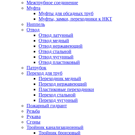
Межтрубное соединение
Муфта
Муфты для обсадных труб
Муфты, замки, переходники к НКТ
Ниппель
Отвод
Отвод латунный
Отвод медный
Отвод нержавеющий
Отвод стальной
Отвод чугунный
Отвод пластиковый
Патрубок
Переход для труб
Переходник медный
Переход нержавеющий
Пластиковые переходники
Переход стальной
Переход чугунный
Пожарный гидрант
Резьба
Рукава
Сгоны
Тройник канализационный
Тройник бронзовый