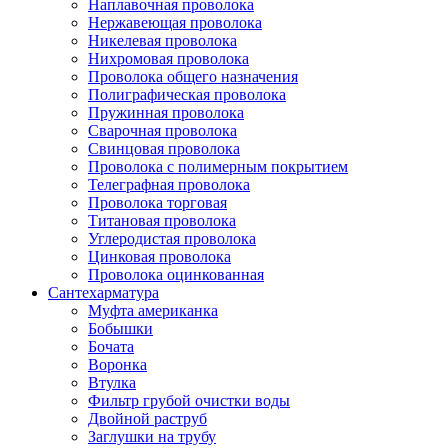
Наплавочная проволока
Нержавеющая проволока
Никелевая проволока
Нихромовая проволока
Проволока общего назначения
Полиграфическая проволока
Пружинная проволока
Сварочная проволока
Свинцовая проволока
Проволока с полимерным покрытием
Телеграфная проволока
Проволока торговая
Титановая проволока
Углеродистая проволока
Цинковая проволока
Проволока оцинкованная
Сантехарматура
Муфта американка
Бобышки
Бочата
Воронка
Втулка
Фильтр грубой очистки воды
Двойной раструб
Заглушки на трубу