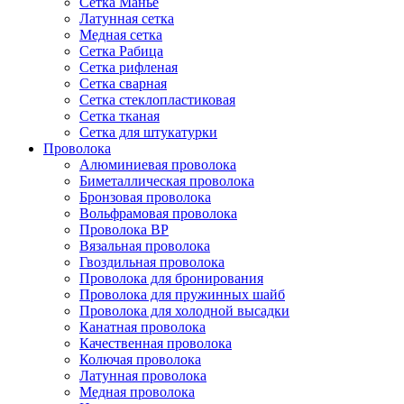
Сетка Манье
Латунная сетка
Медная сетка
Сетка Рабица
Сетка рифленая
Сетка сварная
Сетка стеклопластиковая
Сетка тканая
Сетка для штукатурки
Проволока
Алюминиевая проволока
Биметаллическая проволока
Бронзовая проволока
Вольфрамовая проволока
Проволока ВР
Вязальная проволока
Гвоздильная проволока
Проволока для бронирования
Проволока для пружинных шайб
Проволока для холодной высадки
Канатная проволока
Качественная проволока
Колючая проволока
Латунная проволока
Медная проволока