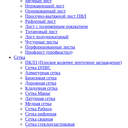
Медный лист
Нержавеющий лист
Оцинкованный лист
Просечно-вытяжной лист ПВЛ
Рифленый лист
Лист с полимерным покрытием
Титановый лист
Лист холоднокатаный
Чугунные листы
Перфорированные листы
Профлист (профнастил)
Сетка
ПКЛЗ (Плоское колючее ленточное заграждение)
Сетка ЦПВС
Арматурная сетка
Бронзовая сетка
Дорожная сетка
Кладочная сетка
Сетка Манье
Латунная сетка
Медная сетка
Сетка Рабица
Сетка рифленая
Сетка сварная
Сетка стеклопластиковая