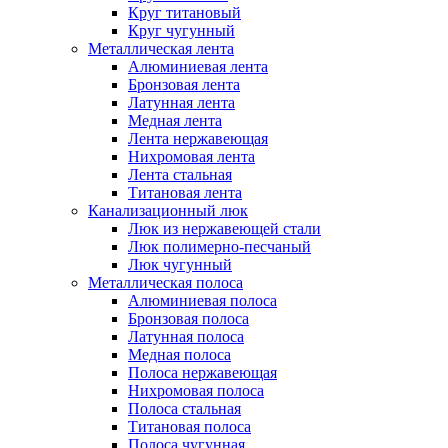
Круг титановый
Круг чугунный
Металлическая лента
Алюминиевая лента
Бронзовая лента
Латунная лента
Медная лента
Лента нержавеющая
Нихромовая лента
Лента стальная
Титановая лента
Канализационный люк
Люк из нержавеющей стали
Люк полимерно-песчаный
Люк чугунный
Металлическая полоса
Алюминиевая полоса
Бронзовая полоса
Латунная полоса
Медная полоса
Полоса нержавеющая
Нихромовая полоса
Полоса стальная
Титановая полоса
Полоса чугунная