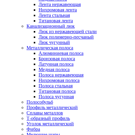
Лента нержавеющая
Нихромовая лента
Лента стальная
Титановая лента
Канализационный люк
Люк из нержавеющей стали
Люк полимерно-песчаный
Люк чугунный
Металлическая полоса
Алюминиевая полоса
Бронзовая полоса
Латунная полоса
Медная полоса
Полоса нержавеющая
Нихромовая полоса
Полоса стальная
Титановая полоса
Полоса чугунная
Полособульб
Профиль металлический
Сплавы металлов
Т-образный профиль
Уголок металлический
Фибра
Мелющие шары