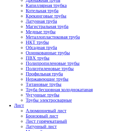
Дренажная труба
Капиллярная трубка
Котельная труба
Крекинговые трубы
Латунная труба
Магистральная труба
Медные трубы
Металлопластиковая труба
НКТ трубы
Обсадная труба
Оцинкованные трубы
ПВХ трубы
Полипропиленовые трубы
Полиэтиленовые трубы
Профильная труба
Нержавеющие трубы
Титановые трубы
Труба бесшовная холоднокатаная
Чугунные трубы
Трубы электросварные
Лист
Алюминиевый лист
Бронзовый лист
Лист горячекатаный
Латунный лист