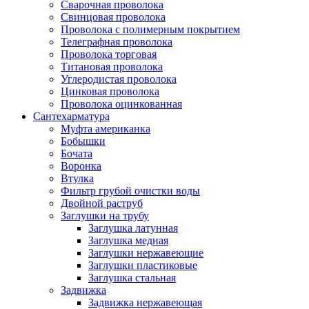
Сварочная проволока
Свинцовая проволока
Проволока с полимерным покрытием
Телеграфная проволока
Проволока торговая
Титановая проволока
Углеродистая проволока
Цинковая проволока
Проволока оцинкованная
Сантехарматура
Муфта американка
Бобышки
Бочата
Воронка
Втулка
Фильтр грубой очистки воды
Двойной раструб
Заглушки на трубу
Заглушка латунная
Заглушка медная
Заглушки нержавеющие
Заглушки пластиковые
Заглушка стальная
Задвижка
Задвижка нержавеющая