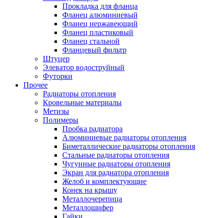
Прокладка для фланца
Фланец алюминиевый
Фланец нержавеющий
Фланец пластиковый
Фланец стальной
Фланцевый фильтр
Штуцер
Элеватор водоструйный
Футорки
Прочее
Радиаторы отопления
Кровельные материалы
Метизы
Полимеры
Пробка радиатора
Алюминиевые радиаторы отопления
Биметаллические радиаторы отопления
Стальные радиаторы отопления
Чугунные радиаторы отопления
Экран для радиатора отопления
Желоб и комплектующие
Конек на крышу
Металлочерепица
Металлошифер
Гайки