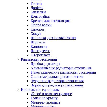
Гвозди
Дюбель
Заклепки
Контргайка
Крепеж для вентиляции
Опора балки
Саморез
Хомут
Шпилька, резьбовая штанга
Шурупы
Капролон
Полиуретан
Фторопласт
Радиаторы отопления
Пробка радиатора
Алюминиевые радиаторы отопления
Биметаллические радиаторы отопления
Стальные радиаторы отопления
Чугунные радиаторы отопления
Экран для радиатора отопления
Кровельные материалы
Желоб и комплектующие
Конек на крышу
Металлочерепица
Металлошифер