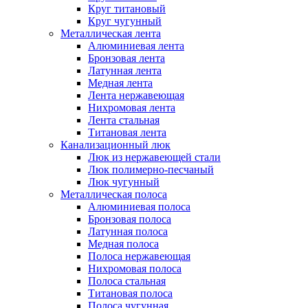
Круг титановый
Круг чугунный
Металлическая лента
Алюминиевая лента
Бронзовая лента
Латунная лента
Медная лента
Лента нержавеющая
Нихромовая лента
Лента стальная
Титановая лента
Канализационный люк
Люк из нержавеющей стали
Люк полимерно-песчаный
Люк чугунный
Металлическая полоса
Алюминиевая полоса
Бронзовая полоса
Латунная полоса
Медная полоса
Полоса нержавеющая
Нихромовая полоса
Полоса стальная
Титановая полоса
Полоса чугунная