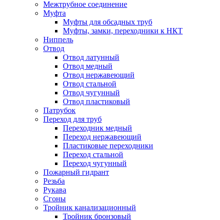
Межтрубное соединение
Муфта
Муфты для обсадных труб
Муфты, замки, переходники к НКТ
Ниппель
Отвод
Отвод латунный
Отвод медный
Отвод нержавеющий
Отвод стальной
Отвод чугунный
Отвод пластиковый
Патрубок
Переход для труб
Переходник медный
Переход нержавеющий
Пластиковые переходники
Переход стальной
Переход чугунный
Пожарный гидрант
Резьба
Рукава
Сгоны
Тройник канализационный
Тройник бронзовый