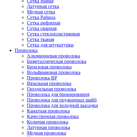
Сетка Манье
Латунная сетка
Медная сетка
Сетка Рабица
Сетка рифленая
Сетка сварная
Сетка стеклопластиковая
Сетка тканая
Сетка для штукатурки
Проволока
Алюминиевая проволока
Биметаллическая проволока
Бронзовая проволока
Вольфрамовая проволока
Проволока ВР
Вязальная проволока
Гвоздильная проволока
Проволока для бронирования
Проволока для пружинных шайб
Проволока для холодной высадки
Канатная проволока
Качественная проволока
Колючая проволока
Латунная проволока
Медная проволока