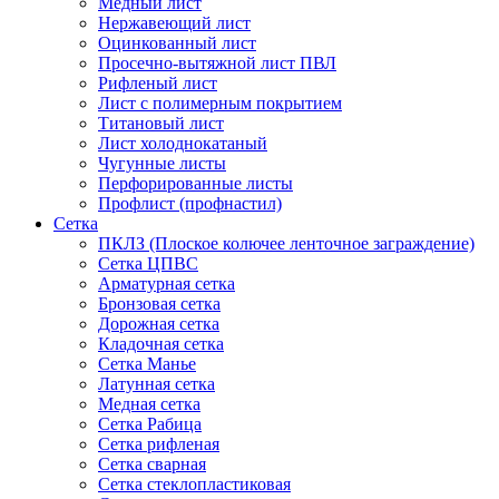
Медный лист
Нержавеющий лист
Оцинкованный лист
Просечно-вытяжной лист ПВЛ
Рифленый лист
Лист с полимерным покрытием
Титановый лист
Лист холоднокатаный
Чугунные листы
Перфорированные листы
Профлист (профнастил)
Сетка
ПКЛЗ (Плоское колючее ленточное заграждение)
Сетка ЦПВС
Арматурная сетка
Бронзовая сетка
Дорожная сетка
Кладочная сетка
Сетка Манье
Латунная сетка
Медная сетка
Сетка Рабица
Сетка рифленая
Сетка сварная
Сетка стеклопластиковая