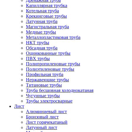
Дренажная труба
Капиллярная трубка
Котельная труба
Крекинговые трубы
Латунная труба
Магистральная труба
Медные трубы
Металлопластиковая труба
НКТ трубы
Обсадная труба
Оцинкованные трубы
ПВХ трубы
Полипропиленовые трубы
Полиэтиленовые трубы
Профильная труба
Нержавеющие трубы
Титановые трубы
Труба бесшовная холоднокатаная
Чугунные трубы
Трубы электросварные
Лист
Алюминиевый лист
Бронзовый лист
Лист горячекатаный
Латунный лист