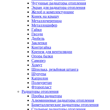
Чугунные радиаторы отопления
Экран для радиатора отопления
Желоб и комплектующие
Конек на крышу
Металлочерепица
Металлошифер
Гайки
Гвозди
Дюбель
Заклепки
Контргайка
Крепеж для вентиляции
Опора балки
Саморез
Хомут
Шпилька, резьбовая штанга
Шурупы
Капролон
Полиуретан
Фторопласт
Радиаторы отопления
Пробка радиатора
Алюминиевые радиаторы отопления
Биметаллические радиаторы отопления
Стальные радиаторы отопления