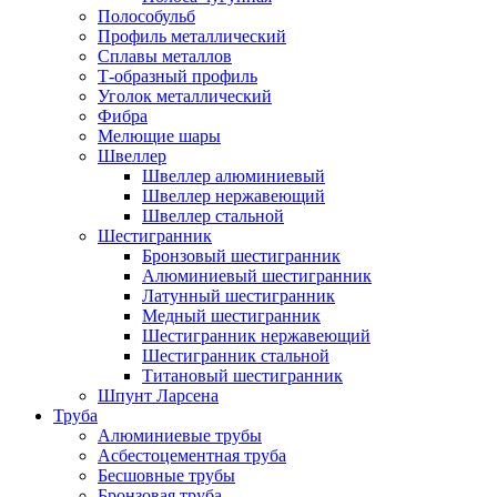
Полособульб
Профиль металлический
Сплавы металлов
Т-образный профиль
Уголок металлический
Фибра
Мелющие шары
Швеллер
Швеллер алюминиевый
Швеллер нержавеющий
Швеллер стальной
Шестигранник
Бронзовый шестигранник
Алюминиевый шестигранник
Латунный шестигранник
Медный шестигранник
Шестигранник нержавеющий
Шестигранник стальной
Титановый шестигранник
Шпунт Ларсена
Труба
Алюминиевые трубы
Асбестоцементная труба
Бесшовные трубы
Бронзовая труба