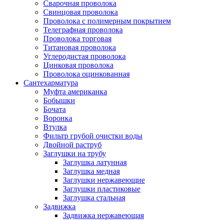
Сварочная проволока
Свинцовая проволока
Проволока с полимерным покрытием
Телеграфная проволока
Проволока торговая
Титановая проволока
Углеродистая проволока
Цинковая проволока
Проволока оцинкованная
Сантехарматура
Муфта американка
Бобышки
Бочата
Воронка
Втулка
Фильтр грубой очистки воды
Двойной раструб
Заглушки на трубу
Заглушка латунная
Заглушка медная
Заглушки нержавеющие
Заглушки пластиковые
Заглушка стальная
Задвижка
Задвижка нержавеющая