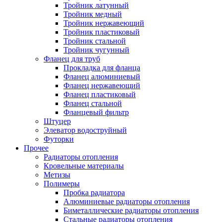
Тройник латунный
Тройник медный
Тройник нержавеющий
Тройник пластиковый
Тройник стальной
Тройник чугунный
Фланец для труб
Прокладка для фланца
Фланец алюминиевый
Фланец нержавеющий
Фланец пластиковый
Фланец стальной
Фланцевый фильтр
Штуцер
Элеватор водоструйный
Футорки
Прочее
Радиаторы отопления
Кровельные материалы
Метизы
Полимеры
Пробка радиатора
Алюминиевые радиаторы отопления
Биметаллические радиаторы отопления
Стальные радиаторы отопления