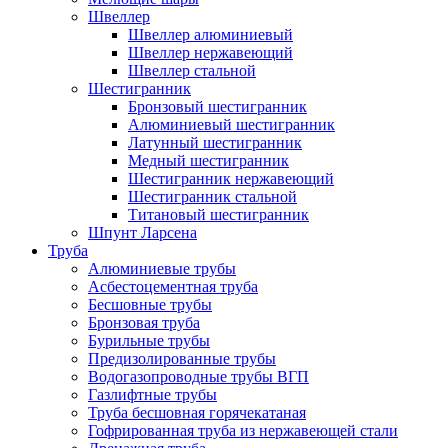
Швеллер
Швеллер алюминиевый
Швеллер нержавеющий
Швеллер стальной
Шестигранник
Бронзовый шестигранник
Алюминиевый шестигранник
Латунный шестигранник
Медный шестигранник
Шестигранник нержавеющий
Шестигранник стальной
Титановый шестигранник
Шпунт Ларсена
Труба
Алюминиевые трубы
Асбестоцементная труба
Бесшовные трубы
Бронзовая труба
Бурильные трубы
Предизолированные трубы
Водогазопроводные трубы ВГП
Газлифтные трубы
Труба бесшовная горячекатаная
Гофрированная труба из нержавеющей стали