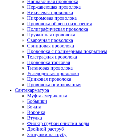
Наплавочная проволока
Нержавеющая проволока
Никелевая проволока
Нихромовая проволока
Проволока общего назначения
Полиграфическая проволока
Пружинная проволока
Сварочная проволока
Свинцовая проволока
Проволока с полимерным покрытием
Телеграфная проволока
Проволока торговая
Титановая проволока
Углеродистая проволока
Цинковая проволока
Проволока оцинкованная
Сантехарматура
Муфта американка
Бобышки
Бочата
Воронка
Втулка
Фильтр грубой очистки воды
Двойной раструб
Заглушки на трубу