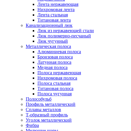
Лента нержавеющая
Нихромовая лента
Лента стальная
Титановая лента
Канализационный люк
Люк из нержавеющей стали
Люк полимерно-песчаный
Люк чугунный
Металлическая полоса
Алюминиевая полоса
Бронзовая полоса
Латунная полоса
Медная полоса
Полоса нержавеющая
Нихромовая полоса
Полоса стальная
Титановая полоса
Полоса чугунная
Полособульб
Профиль металлический
Сплавы металлов
Т-образный профиль
Уголок металлический
Фибра
Мелющие шары