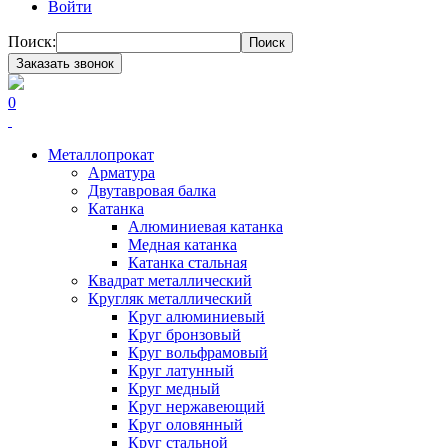
Войти
Поиск:
Поиск
Заказать звонок
0
Металлопрокат
Арматура
Двутавровая балка
Катанка
Алюминиевая катанка
Медная катанка
Катанка стальная
Квадрат металлический
Кругляк металлический
Круг алюминиевый
Круг бронзовый
Круг вольфрамовый
Круг латунный
Круг медный
Круг нержавеющий
Круг оловянный
Круг стальной