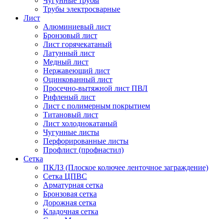
Чугунные трубы
Трубы электросварные
Лист
Алюминиевый лист
Бронзовый лист
Лист горячекатаный
Латунный лист
Медный лист
Нержавеющий лист
Оцинкованный лист
Просечно-вытяжной лист ПВЛ
Рифленый лист
Лист с полимерным покрытием
Титановый лист
Лист холоднокатаный
Чугунные листы
Перфорированные листы
Профлист (профнастил)
Сетка
ПКЛЗ (Плоское колючее ленточное заграждение)
Сетка ЦПВС
Арматурная сетка
Бронзовая сетка
Дорожная сетка
Кладочная сетка