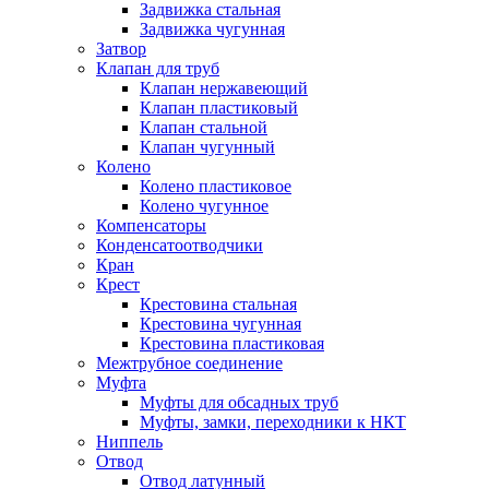
Задвижка стальная
Задвижка чугунная
Затвор
Клапан для труб
Клапан нержавеющий
Клапан пластиковый
Клапан стальной
Клапан чугунный
Колено
Колено пластиковое
Колено чугунное
Компенсаторы
Конденсатоотводчики
Кран
Крест
Крестовина стальная
Крестовина чугунная
Крестовина пластиковая
Межтрубное соединение
Муфта
Муфты для обсадных труб
Муфты, замки, переходники к НКТ
Ниппель
Отвод
Отвод латунный