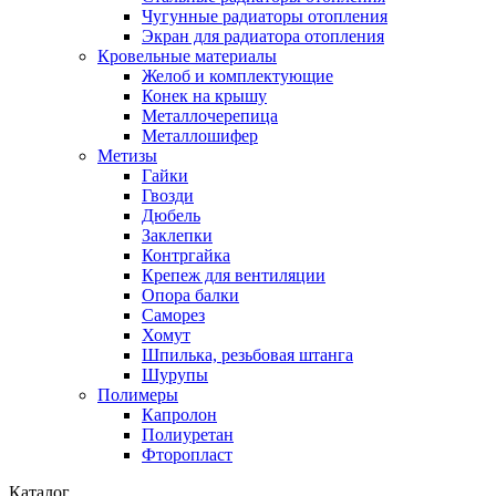
Чугунные радиаторы отопления
Экран для радиатора отопления
Кровельные материалы
Желоб и комплектующие
Конек на крышу
Металлочерепица
Металлошифер
Метизы
Гайки
Гвозди
Дюбель
Заклепки
Контргайка
Крепеж для вентиляции
Опора балки
Саморез
Хомут
Шпилька, резьбовая штанга
Шурупы
Полимеры
Капролон
Полиуретан
Фторопласт
Каталог