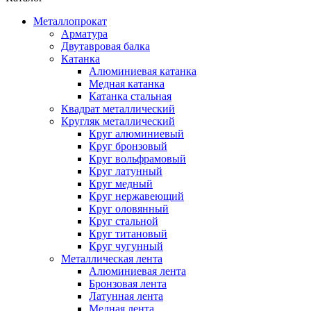
Металлопрокат
Арматура
Двутавровая балка
Катанка
Алюминиевая катанка
Медная катанка
Катанка стальная
Квадрат металлический
Кругляк металлический
Круг алюминиевый
Круг бронзовый
Круг вольфрамовый
Круг латунный
Круг медный
Круг нержавеющий
Круг оловянный
Круг стальной
Круг титановый
Круг чугунный
Металлическая лента
Алюминиевая лента
Бронзовая лента
Латунная лента
Медная лента