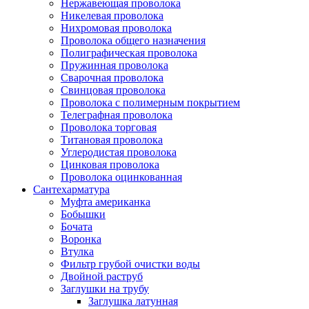
Нержавеющая проволока
Никелевая проволока
Нихромовая проволока
Проволока общего назначения
Полиграфическая проволока
Пружинная проволока
Сварочная проволока
Свинцовая проволока
Проволока с полимерным покрытием
Телеграфная проволока
Проволока торговая
Титановая проволока
Углеродистая проволока
Цинковая проволока
Проволока оцинкованная
Сантехарматура
Муфта американка
Бобышки
Бочата
Воронка
Втулка
Фильтр грубой очистки воды
Двойной раструб
Заглушки на трубу
Заглушка латунная