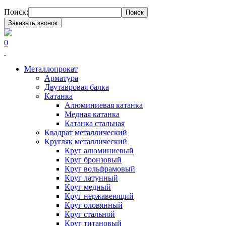
Поиск:
Поиск
Заказать звонок
0
Металлопрокат
Арматура
Двутавровая балка
Катанка
Алюминиевая катанка
Медная катанка
Катанка стальная
Квадрат металлический
Кругляк металлический
Круг алюминиевый
Круг бронзовый
Круг вольфрамовый
Круг латунный
Круг медный
Круг нержавеющий
Круг оловянный
Круг стальной
Круг титановый