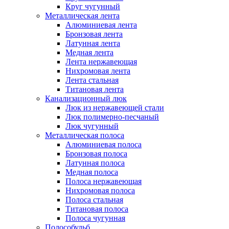
Круг чугунный
Металлическая лента
Алюминиевая лента
Бронзовая лента
Латунная лента
Медная лента
Лента нержавеющая
Нихромовая лента
Лента стальная
Титановая лента
Канализационный люк
Люк из нержавеющей стали
Люк полимерно-песчаный
Люк чугунный
Металлическая полоса
Алюминиевая полоса
Бронзовая полоса
Латунная полоса
Медная полоса
Полоса нержавеющая
Нихромовая полоса
Полоса стальная
Титановая полоса
Полоса чугунная
Полособульб