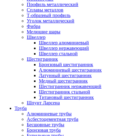
Профиль металлический
Сплавы металлов
Т-образный профиль
Уголок металлический
Фибра
Мелющие шары
Швеллер
Швеллер алюминиевый
Швеллер нержавеющий
Швеллер стальной
Шестигранник
Бронзовый шестигранник
Алюминиевый шестигранник
Латунный шестигранник
Медный шестигранник
Шестигранник нержавеющий
Шестигранник стальной
Титановый шестигранник
Шпунт Ларсена
Труба
Алюминиевые трубы
Асбестоцементная труба
Бесшовные трубы
Бронзовая труба
Бурильные трубы