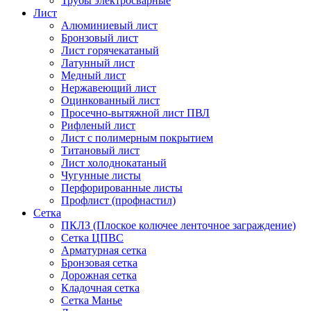
Трубы электросварные
Лист
Алюминиевый лист
Бронзовый лист
Лист горячекатаный
Латунный лист
Медный лист
Нержавеющий лист
Оцинкованный лист
Просечно-вытяжной лист ПВЛ
Рифленый лист
Лист с полимерным покрытием
Титановый лист
Лист холоднокатаный
Чугунные листы
Перфорированные листы
Профлист (профнастил)
Сетка
ПКЛЗ (Плоское колючее ленточное заграждение)
Сетка ЦПВС
Арматурная сетка
Бронзовая сетка
Дорожная сетка
Кладочная сетка
Сетка Манье