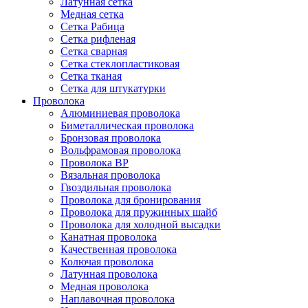
Латунная сетка
Медная сетка
Сетка Рабица
Сетка рифленая
Сетка сварная
Сетка стеклопластиковая
Сетка тканая
Сетка для штукатурки
Проволока
Алюминиевая проволока
Биметаллическая проволока
Бронзовая проволока
Вольфрамовая проволока
Проволока ВР
Вязальная проволока
Гвоздильная проволока
Проволока для бронирования
Проволока для пружинных шайб
Проволока для холодной высадки
Канатная проволока
Качественная проволока
Колючая проволока
Латунная проволока
Медная проволока
Наплавочная проволока