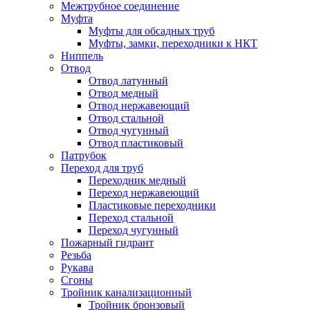
Межтрубное соединение
Муфта
Муфты для обсадных труб
Муфты, замки, переходники к НКТ
Ниппель
Отвод
Отвод латунный
Отвод медный
Отвод нержавеющий
Отвод стальной
Отвод чугунный
Отвод пластиковый
Патрубок
Переход для труб
Переходник медный
Переход нержавеющий
Пластиковые переходники
Переход стальной
Переход чугунный
Пожарный гидрант
Резьба
Рукава
Сгоны
Тройник канализационный
Тройник бронзовый