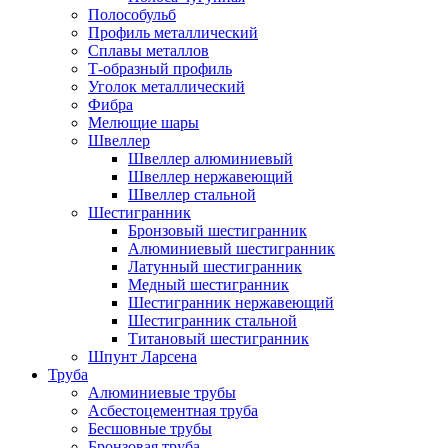
Полособульб
Профиль металлический
Сплавы металлов
Т-образный профиль
Уголок металлический
Фибра
Мелющие шары
Швеллер
Швеллер алюминиевый
Швеллер нержавеющий
Швеллер стальной
Шестигранник
Бронзовый шестигранник
Алюминиевый шестигранник
Латунный шестигранник
Медный шестигранник
Шестигранник нержавеющий
Шестигранник стальной
Титановый шестигранник
Шпунт Ларсена
Труба
Алюминиевые трубы
Асбестоцементная труба
Бесшовные трубы
Бронзовая труба