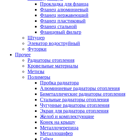
Прокладка для фланца
Фланец алюминиевый
Фланец нержавеющий
Фланец пластиковый
Фланец стальной
Фланцевый фильтр
Штуцер
Элеватор водоструйный
Футорки
Прочее
Радиаторы отопления
Кровельные материалы
Метизы
Полимеры
Пробка радиатора
Алюминиевые радиаторы отопления
Биметаллические радиаторы отопления
Стальные радиаторы отопления
Чугунные радиаторы отопления
Экран для радиатора отопления
Желоб и комплектующие
Конек на крышу
Металлочерепица
Металлошифер
Гайки