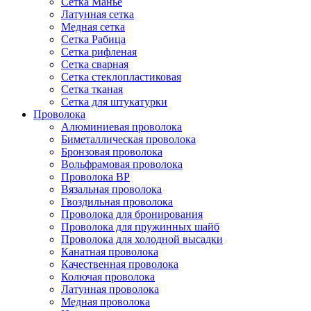
Сетка Манье
Латунная сетка
Медная сетка
Сетка Рабица
Сетка рифленая
Сетка сварная
Сетка стеклопластиковая
Сетка тканая
Сетка для штукатурки
Проволока
Алюминиевая проволока
Биметаллическая проволока
Бронзовая проволока
Вольфрамовая проволока
Проволока ВР
Вязальная проволока
Гвоздильная проволока
Проволока для бронирования
Проволока для пружинных шайб
Проволока для холодной высадки
Канатная проволока
Качественная проволока
Колючая проволока
Латунная проволока
Медная проволока