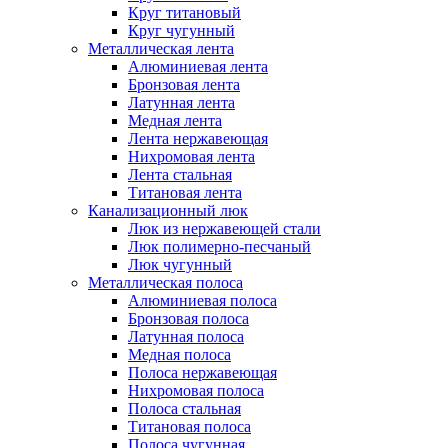
Круг титановый
Круг чугунный
Металлическая лента
Алюминиевая лента
Бронзовая лента
Латунная лента
Медная лента
Лента нержавеющая
Нихромовая лента
Лента стальная
Титановая лента
Канализационный люк
Люк из нержавеющей стали
Люк полимерно-песчаный
Люк чугунный
Металлическая полоса
Алюминиевая полоса
Бронзовая полоса
Латунная полоса
Медная полоса
Полоса нержавеющая
Нихромовая полоса
Полоса стальная
Титановая полоса
Полоса чугунная