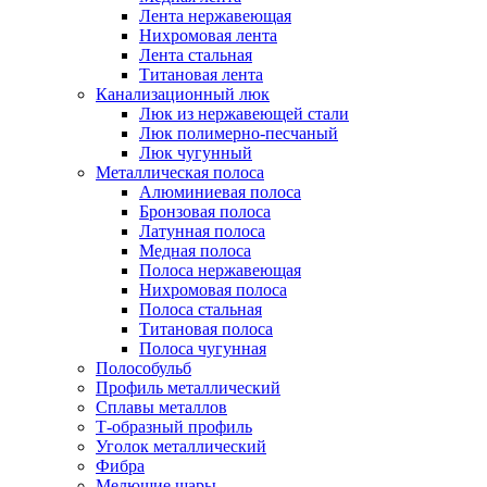
Лента нержавеющая
Нихромовая лента
Лента стальная
Титановая лента
Канализационный люк
Люк из нержавеющей стали
Люк полимерно-песчаный
Люк чугунный
Металлическая полоса
Алюминиевая полоса
Бронзовая полоса
Латунная полоса
Медная полоса
Полоса нержавеющая
Нихромовая полоса
Полоса стальная
Титановая полоса
Полоса чугунная
Полособульб
Профиль металлический
Сплавы металлов
Т-образный профиль
Уголок металлический
Фибра
Мелющие шары