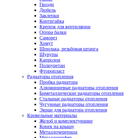
Гвозди
Дюбель
Заклепки
Контргайка
Крепеж для вентиляции
Опора балки
Саморез
Хомут
Шпилька, резьбовая штанга
Шурупы
Капролон
Полиуретан
Фторопласт
Радиаторы отопления
Пробка радиатора
Алюминиевые радиаторы отопления
Биметаллические радиаторы отопления
Стальные радиаторы отопления
Чугунные радиаторы отопления
Экран для радиатора отопления
Кровельные материалы
Желоб и комплектующие
Конек на крышу
Металлочерепица
Металлошифер