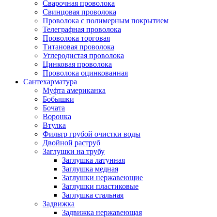
Сварочная проволока
Свинцовая проволока
Проволока с полимерным покрытием
Телеграфная проволока
Проволока торговая
Титановая проволока
Углеродистая проволока
Цинковая проволока
Проволока оцинкованная
Сантехарматура
Муфта американка
Бобышки
Бочата
Воронка
Втулка
Фильтр грубой очистки воды
Двойной раструб
Заглушки на трубу
Заглушка латунная
Заглушка медная
Заглушки нержавеющие
Заглушки пластиковые
Заглушка стальная
Задвижка
Задвижка нержавеющая