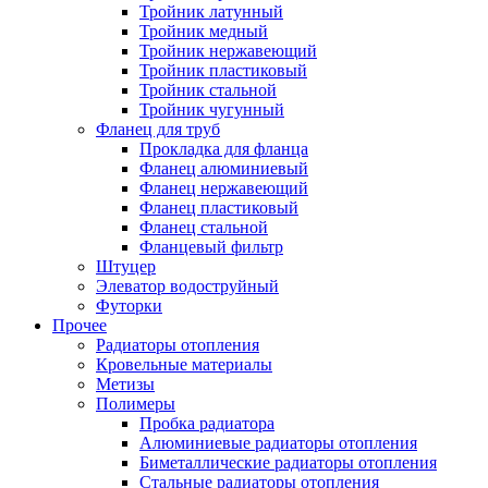
Тройник латунный
Тройник медный
Тройник нержавеющий
Тройник пластиковый
Тройник стальной
Тройник чугунный
Фланец для труб
Прокладка для фланца
Фланец алюминиевый
Фланец нержавеющий
Фланец пластиковый
Фланец стальной
Фланцевый фильтр
Штуцер
Элеватор водоструйный
Футорки
Прочее
Радиаторы отопления
Кровельные материалы
Метизы
Полимеры
Пробка радиатора
Алюминиевые радиаторы отопления
Биметаллические радиаторы отопления
Стальные радиаторы отопления