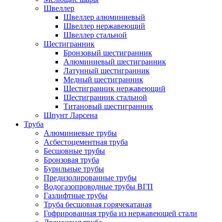
Швеллер
Швеллер алюминиевый
Швеллер нержавеющий
Швеллер стальной
Шестигранник
Бронзовый шестигранник
Алюминиевый шестигранник
Латунный шестигранник
Медный шестигранник
Шестигранник нержавеющий
Шестигранник стальной
Титановый шестигранник
Шпунт Ларсена
Труба
Алюминиевые трубы
Асбестоцементная труба
Бесшовные трубы
Бронзовая труба
Бурильные трубы
Предизолированные трубы
Водогазопроводные трубы ВГП
Газлифтные трубы
Труба бесшовная горячекатаная
Гофрированная труба из нержавеющей стали