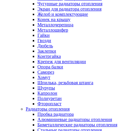
Чугунные радиаторы отопления
Экран для радиатора отопления
Желоб и комплектующие
Конек на крышу
Металлочерепица
Металлошифер
Гайки
Гвозди
Дюбель
Заклепки
Контргайка
Крепеж для вентиляции
Опора балки
Саморез
Хомут
Шпилька, резьбовая штанга
Шурупы
Капролон
Полиуретан
Фторопласт
Радиаторы отопления
Пробка радиатора
Алюминиевые радиаторы отопления
Биметаллические радиаторы отопления
Стальные радиаторы отопления