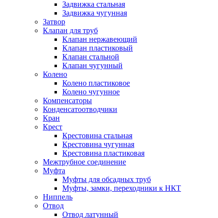
Задвижка стальная
Задвижка чугунная
Затвор
Клапан для труб
Клапан нержавеющий
Клапан пластиковый
Клапан стальной
Клапан чугунный
Колено
Колено пластиковое
Колено чугунное
Компенсаторы
Конденсатоотводчики
Кран
Крест
Крестовина стальная
Крестовина чугунная
Крестовина пластиковая
Межтрубное соединение
Муфта
Муфты для обсадных труб
Муфты, замки, переходники к НКТ
Ниппель
Отвод
Отвод латунный