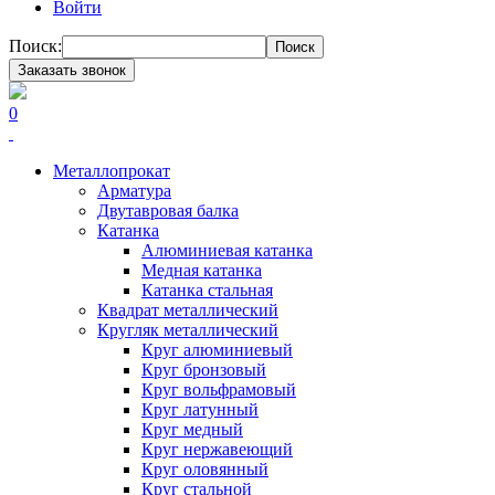
Войти
Поиск:
Поиск
Заказать звонок
0
Металлопрокат
Арматура
Двутавровая балка
Катанка
Алюминиевая катанка
Медная катанка
Катанка стальная
Квадрат металлический
Кругляк металлический
Круг алюминиевый
Круг бронзовый
Круг вольфрамовый
Круг латунный
Круг медный
Круг нержавеющий
Круг оловянный
Круг стальной