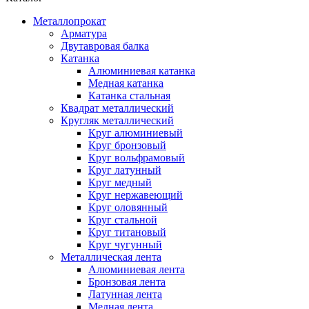
Металлопрокат
Арматура
Двутавровая балка
Катанка
Алюминиевая катанка
Медная катанка
Катанка стальная
Квадрат металлический
Кругляк металлический
Круг алюминиевый
Круг бронзовый
Круг вольфрамовый
Круг латунный
Круг медный
Круг нержавеющий
Круг оловянный
Круг стальной
Круг титановый
Круг чугунный
Металлическая лента
Алюминиевая лента
Бронзовая лента
Латунная лента
Медная лента