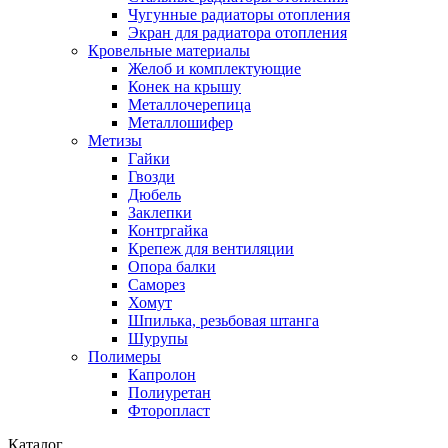
Чугунные радиаторы отопления
Экран для радиатора отопления
Кровельные материалы
Желоб и комплектующие
Конек на крышу
Металлочерепица
Металлошифер
Метизы
Гайки
Гвозди
Дюбель
Заклепки
Контргайка
Крепеж для вентиляции
Опора балки
Саморез
Хомут
Шпилька, резьбовая штанга
Шурупы
Полимеры
Капролон
Полиуретан
Фторопласт
Каталог