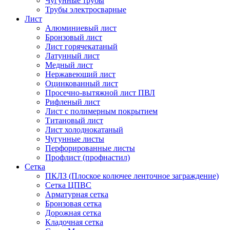
Чугунные трубы
Трубы электросварные
Лист
Алюминиевый лист
Бронзовый лист
Лист горячекатаный
Латунный лист
Медный лист
Нержавеющий лист
Оцинкованный лист
Просечно-вытяжной лист ПВЛ
Рифленый лист
Лист с полимерным покрытием
Титановый лист
Лист холоднокатаный
Чугунные листы
Перфорированные листы
Профлист (профнастил)
Сетка
ПКЛЗ (Плоское колючее ленточное заграждение)
Сетка ЦПВС
Арматурная сетка
Бронзовая сетка
Дорожная сетка
Кладочная сетка