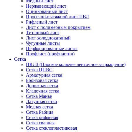
Медный лист
Нержавеющий лист
Оцинкованный лист
Просечно-вытяжной лист ПВЛ
Рифленый лист
Лист с полимерным покрытием
Титановый лист
Лист холоднокатаный
Чугунные листы
Перфорированные листы
Профлист (профнастил)
Сетка
ПКЛЗ (Плоское колючее ленточное заграждение)
Сетка ЦПВС
Арматурная сетка
Бронзовая сетка
Дорожная сетка
Кладочная сетка
Сетка Манье
Латунная сетка
Медная сетка
Сетка Рабица
Сетка рифленая
Сетка сварная
Сетка стеклопластиковая