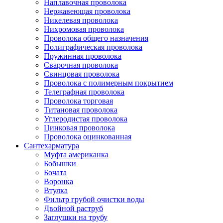
Наплавочная проволока
Нержавеющая проволока
Никелевая проволока
Нихромовая проволока
Проволока общего назначения
Полиграфическая проволока
Пружинная проволока
Сварочная проволока
Свинцовая проволока
Проволока с полимерным покрытием
Телеграфная проволока
Проволока торговая
Титановая проволока
Углеродистая проволока
Цинковая проволока
Проволока оцинкованная
Сантехарматура
Муфта американка
Бобышки
Бочата
Воронка
Втулка
Фильтр грубой очистки воды
Двойной раструб
Заглушки на трубу