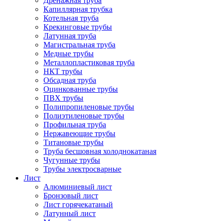
Дренажная труба
Капиллярная трубка
Котельная труба
Крекинговые трубы
Латунная труба
Магистральная труба
Медные трубы
Металлопластиковая труба
НКТ трубы
Обсадная труба
Оцинкованные трубы
ПВХ трубы
Полипропиленовые трубы
Полиэтиленовые трубы
Профильная труба
Нержавеющие трубы
Титановые трубы
Труба бесшовная холоднокатаная
Чугунные трубы
Трубы электросварные
Лист
Алюминиевый лист
Бронзовый лист
Лист горячекатаный
Латунный лист