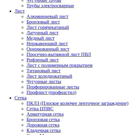
Чугунные трубы
Трубы электросварные
Лист
Алюминиевый лист
Бронзовый лист
Лист горячекатаный
Латунный лист
Медный лист
Нержавеющий лист
Оцинкованный лист
Просечно-вытяжной лист ПВЛ
Рифленый лист
Лист с полимерным покрытием
Титановый лист
Лист холоднокатаный
Чугунные листы
Перфорированные листы
Профлист (профнастил)
Сетка
ПКЛЗ (Плоское колючее ленточное заграждение)
Сетка ЦПВС
Арматурная сетка
Бронзовая сетка
Дорожная сетка
Кладочная сетка