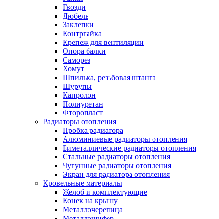
Гвозди
Дюбель
Заклепки
Контргайка
Крепеж для вентиляции
Опора балки
Саморез
Хомут
Шпилька, резьбовая штанга
Шурупы
Капролон
Полиуретан
Фторопласт
Радиаторы отопления
Пробка радиатора
Алюминиевые радиаторы отопления
Биметаллические радиаторы отопления
Стальные радиаторы отопления
Чугунные радиаторы отопления
Экран для радиатора отопления
Кровельные материалы
Желоб и комплектующие
Конек на крышу
Металлочерепица
Металлошифер