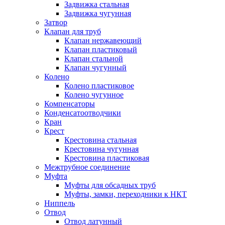
Задвижка стальная
Задвижка чугунная
Затвор
Клапан для труб
Клапан нержавеющий
Клапан пластиковый
Клапан стальной
Клапан чугунный
Колено
Колено пластиковое
Колено чугунное
Компенсаторы
Конденсатоотводчики
Кран
Крест
Крестовина стальная
Крестовина чугунная
Крестовина пластиковая
Межтрубное соединение
Муфта
Муфты для обсадных труб
Муфты, замки, переходники к НКТ
Ниппель
Отвод
Отвод латунный