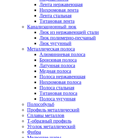
Лента нержавеющая
Нихромовая лента
Лента стальная
Титановая лента
Канализационный люк
Люк из нержавеющей стали
Люк полимерно-песчаный
Люк чугунный
Металлическая полоса
Алюминиевая полоса
Бронзовая полоса
Латунная полоса
Медная полоса
Полоса нержавеющая
Нихромовая полоса
Полоса стальная
Титановая полоса
Полоса чугунная
Полособульб
Профиль металлический
Сплавы металлов
Т-образный профиль
Уголок металлический
Фибра
Мелющие шары