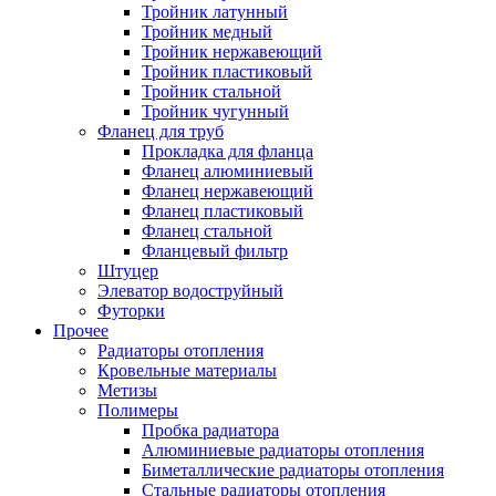
Тройник латунный
Тройник медный
Тройник нержавеющий
Тройник пластиковый
Тройник стальной
Тройник чугунный
Фланец для труб
Прокладка для фланца
Фланец алюминиевый
Фланец нержавеющий
Фланец пластиковый
Фланец стальной
Фланцевый фильтр
Штуцер
Элеватор водоструйный
Футорки
Прочее
Радиаторы отопления
Кровельные материалы
Метизы
Полимеры
Пробка радиатора
Алюминиевые радиаторы отопления
Биметаллические радиаторы отопления
Стальные радиаторы отопления