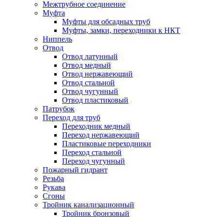
Межтрубное соединение
Муфта
Муфты для обсадных труб
Муфты, замки, переходники к НКТ
Ниппель
Отвод
Отвод латунный
Отвод медный
Отвод нержавеющий
Отвод стальной
Отвод чугунный
Отвод пластиковый
Патрубок
Переход для труб
Переходник медный
Переход нержавеющий
Пластиковые переходники
Переход стальной
Переход чугунный
Пожарный гидрант
Резьба
Рукава
Сгоны
Тройник канализационный
Тройник бронзовый