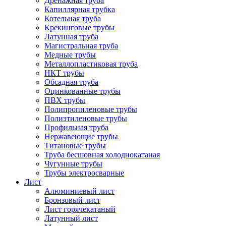
Дренажная труба
Капиллярная трубка
Котельная труба
Крекинговые трубы
Латунная труба
Магистральная труба
Медные трубы
Металлопластиковая труба
НКТ трубы
Обсадная труба
Оцинкованные трубы
ПВХ трубы
Полипропиленовые трубы
Полиэтиленовые трубы
Профильная труба
Нержавеющие трубы
Титановые трубы
Труба бесшовная холоднокатаная
Чугунные трубы
Трубы электросварные
Лист
Алюминиевый лист
Бронзовый лист
Лист горячекатаный
Латунный лист