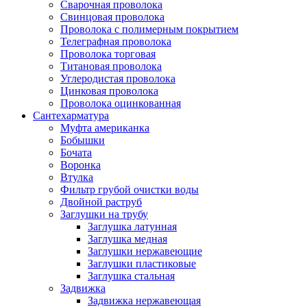
Сварочная проволока
Свинцовая проволока
Проволока с полимерным покрытием
Телеграфная проволока
Проволока торговая
Титановая проволока
Углеродистая проволока
Цинковая проволока
Проволока оцинкованная
Сантехарматура
Муфта американка
Бобышки
Бочата
Воронка
Втулка
Фильтр грубой очистки воды
Двойной раструб
Заглушки на трубу
Заглушка латунная
Заглушка медная
Заглушки нержавеющие
Заглушки пластиковые
Заглушка стальная
Задвижка
Задвижка нержавеющая