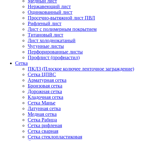
Медный лист
Нержавеющий лист
Оцинкованный лист
Просечно-вытяжной лист ПВЛ
Рифленый лист
Лист с полимерным покрытием
Титановый лист
Лист холоднокатаный
Чугунные листы
Перфорированные листы
Профлист (профнастил)
Сетка
ПКЛЗ (Плоское колючее ленточное заграждение)
Сетка ЦПВС
Арматурная сетка
Бронзовая сетка
Дорожная сетка
Кладочная сетка
Сетка Манье
Латунная сетка
Медная сетка
Сетка Рабица
Сетка рифленая
Сетка сварная
Сетка стеклопластиковая