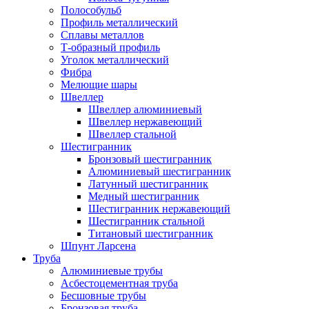
Полособульб
Профиль металлический
Сплавы металлов
Т-образный профиль
Уголок металлический
Фибра
Мелющие шары
Швеллер
Швеллер алюминиевый
Швеллер нержавеющий
Швеллер стальной
Шестигранник
Бронзовый шестигранник
Алюминиевый шестигранник
Латунный шестигранник
Медный шестигранник
Шестигранник нержавеющий
Шестигранник стальной
Титановый шестигранник
Шпунт Ларсена
Труба
Алюминиевые трубы
Асбестоцементная труба
Бесшовные трубы
Бронзовая труба