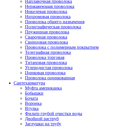
Наплавочная проволока
Нержавеющая проволока
Никелевая проволока
Нихромовая проволока
Проволока общего назначения
Полиграфическая проволока
Пружинная проволока
Сварочная проволока
Свинцовая проволока
Проволока с полимерным покрытием
Телеграфная проволока
Проволока торговая
Титановая проволока
Углеродистая проволока
Цинковая проволока
Проволока оцинкованная
Сантехарматура
Муфта американка
Бобышки
Бочата
Воронка
Втулка
Фильтр грубой очистки воды
Двойной раструб
Заглушки на трубу