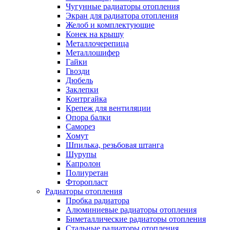
Чугунные радиаторы отопления
Экран для радиатора отопления
Желоб и комплектующие
Конек на крышу
Металлочерепица
Металлошифер
Гайки
Гвозди
Дюбель
Заклепки
Контргайка
Крепеж для вентиляции
Опора балки
Саморез
Хомут
Шпилька, резьбовая штанга
Шурупы
Капролон
Полиуретан
Фторопласт
Радиаторы отопления
Пробка радиатора
Алюминиевые радиаторы отопления
Биметаллические радиаторы отопления
Стальные радиаторы отопления