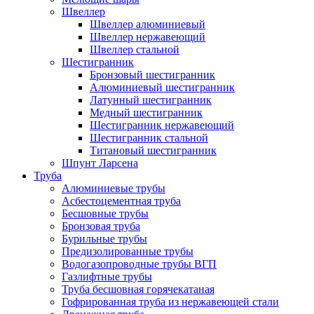
Швеллер
Швеллер алюминиевый
Швеллер нержавеющий
Швеллер стальной
Шестигранник
Бронзовый шестигранник
Алюминиевый шестигранник
Латунный шестигранник
Медный шестигранник
Шестигранник нержавеющий
Шестигранник стальной
Титановый шестигранник
Шпунт Ларсена
Труба
Алюминиевые трубы
Асбестоцементная труба
Бесшовные трубы
Бронзовая труба
Бурильные трубы
Предизолированные трубы
Водогазопроводные трубы ВГП
Газлифтные трубы
Труба бесшовная горячекатаная
Гофрированная труба из нержавеющей стали