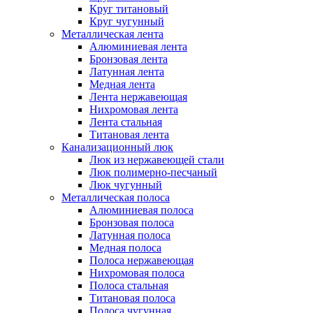
Круг титановый
Круг чугунный
Металлическая лента
Алюминиевая лента
Бронзовая лента
Латунная лента
Медная лента
Лента нержавеющая
Нихромовая лента
Лента стальная
Титановая лента
Канализационный люк
Люк из нержавеющей стали
Люк полимерно-песчаный
Люк чугунный
Металлическая полоса
Алюминиевая полоса
Бронзовая полоса
Латунная полоса
Медная полоса
Полоса нержавеющая
Нихромовая полоса
Полоса стальная
Титановая полоса
Полоса чугунная