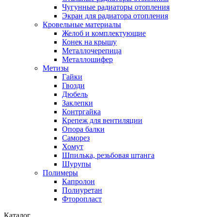
Чугунные радиаторы отопления
Экран для радиатора отопления
Кровельные материалы
Желоб и комплектующие
Конек на крышу
Металлочерепица
Металлошифер
Метизы
Гайки
Гвозди
Дюбель
Заклепки
Контргайка
Крепеж для вентиляции
Опора балки
Саморез
Хомут
Шпилька, резьбовая штанга
Шурупы
Полимеры
Капролон
Полиуретан
Фторопласт
Каталог