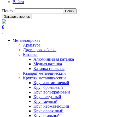
Войти
Поиск:
Поиск
Заказать звонок
0
Металлопрокат
Арматура
Двутавровая балка
Катанка
Алюминиевая катанка
Медная катанка
Катанка стальная
Квадрат металлический
Кругляк металлический
Круг алюминиевый
Круг бронзовый
Круг вольфрамовый
Круг латунный
Круг медный
Круг нержавеющий
Круг оловянный
Круг стальной