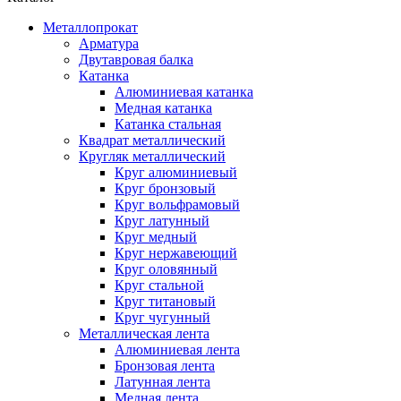
Металлопрокат
Арматура
Двутавровая балка
Катанка
Алюминиевая катанка
Медная катанка
Катанка стальная
Квадрат металлический
Кругляк металлический
Круг алюминиевый
Круг бронзовый
Круг вольфрамовый
Круг латунный
Круг медный
Круг нержавеющий
Круг оловянный
Круг стальной
Круг титановый
Круг чугунный
Металлическая лента
Алюминиевая лента
Бронзовая лента
Латунная лента
Медная лента