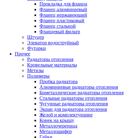
Прокладка для фланца
Фланец алюминиевый
Фланец нержавеющий
Фланец пластиковый
Фланец стальной
Фланцевый фильтр
Штуцер
Элеватор водоструйный
Футорки
Прочее
Радиаторы отопления
Кровельные материалы
Метизы
Полимеры
Пробка радиатора
Алюминиевые радиаторы отопления
Биметаллические радиаторы отопления
Стальные радиаторы отопления
Чугунные радиаторы отопления
Экран для радиатора отопления
Желоб и комплектующие
Конек на крышу
Металлочерепица
Металлошифер
Гайки