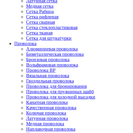
Латунная сетка
Медная сетка
Сетка Рабица
Сетка рифленая
Сетка сварная
Сетка стеклопластиковая
Сетка тканая
Сетка для штукатурки
Проволока
Алюминиевая проволока
Биметаллическая проволока
Бронзовая проволока
Вольфрамовая проволока
Проволока ВР
Вязальная проволока
Гвоздильная проволока
Проволока для бронирования
Проволока для пружинных шайб
Проволока для холодной высадки
Канатная проволока
Качественная проволока
Колючая проволока
Латунная проволока
Медная проволока
Наплавочная проволока