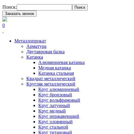
Поиск:
Поиск
Заказать звонок
0
Металлопрокат
Арматура
Двутавровая балка
Катанка
Алюминиевая катанка
Медная катанка
Катанка стальная
Квадрат металлический
Кругляк металлический
Круг алюминиевый
Круг бронзовый
Круг вольфрамовый
Круг латунный
Круг медный
Круг нержавеющий
Круг оловянный
Круг стальной
Круг титановый