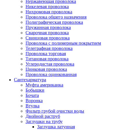
Нержавеющая проволока
Никелевая проволока
Нихромовая проволока
Проволока общего назначения
Полиграфическая проволока
Пружинная проволока
Сварочная проволока
Свинцовая проволока
Проволока с полимерным покрытием
Телеграфная проволока
Проволока торговая
Титановая проволока
Углеродистая проволока
Цинковая проволока
Проволока оцинкованная
Сантехарматура
Муфта американка
Бобышки
Бочата
Воронка
Втулка
Фильтр грубой очистки воды
Двойной раструб
Заглушки на трубу
Заглушка латунная