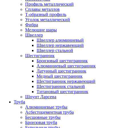
Профиль металлический
Сплавы металлов
Т-образный профиль
Уголок металлический
Фибра
Мелющие шары
Швеллер
Швеллер алюминиевый
Швеллер нержавеющий
Швеллер стальной
Шестигранник
Бронзовый шестигранник
Алюминиевый шестигранник
Латунный шестигранник
Медный шестигранник
Шестигранник нержавеющий
Шестигранник стальной
Титановый шестигранник
Шпунт Ларсена
Труба
Алюминиевые трубы
Асбестоцементная труба
Бесшовные трубы
Бронзовая труба
Бурильные трубы