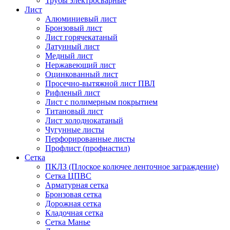
Трубы электросварные
Лист
Алюминиевый лист
Бронзовый лист
Лист горячекатаный
Латунный лист
Медный лист
Нержавеющий лист
Оцинкованный лист
Просечно-вытяжной лист ПВЛ
Рифленый лист
Лист с полимерным покрытием
Титановый лист
Лист холоднокатаный
Чугунные листы
Перфорированные листы
Профлист (профнастил)
Сетка
ПКЛЗ (Плоское колючее ленточное заграждение)
Сетка ЦПВС
Арматурная сетка
Бронзовая сетка
Дорожная сетка
Кладочная сетка
Сетка Манье