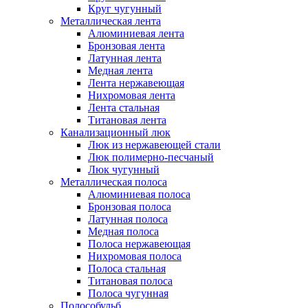
Круг чугунный
Металлическая лента
Алюминиевая лента
Бронзовая лента
Латунная лента
Медная лента
Лента нержавеющая
Нихромовая лента
Лента стальная
Титановая лента
Канализационный люк
Люк из нержавеющей стали
Люк полимерно-песчаный
Люк чугунный
Металлическая полоса
Алюминиевая полоса
Бронзовая полоса
Латунная полоса
Медная полоса
Полоса нержавеющая
Нихромовая полоса
Полоса стальная
Титановая полоса
Полоса чугунная
Полособульб