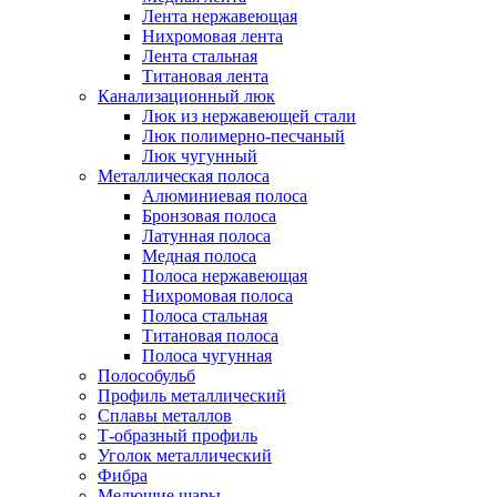
Лента нержавеющая
Нихромовая лента
Лента стальная
Титановая лента
Канализационный люк
Люк из нержавеющей стали
Люк полимерно-песчаный
Люк чугунный
Металлическая полоса
Алюминиевая полоса
Бронзовая полоса
Латунная полоса
Медная полоса
Полоса нержавеющая
Нихромовая полоса
Полоса стальная
Титановая полоса
Полоса чугунная
Полособульб
Профиль металлический
Сплавы металлов
Т-образный профиль
Уголок металлический
Фибра
Мелющие шары