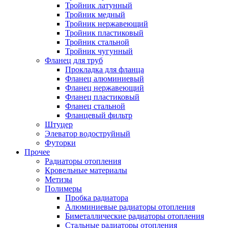
Тройник латунный
Тройник медный
Тройник нержавеющий
Тройник пластиковый
Тройник стальной
Тройник чугунный
Фланец для труб
Прокладка для фланца
Фланец алюминиевый
Фланец нержавеющий
Фланец пластиковый
Фланец стальной
Фланцевый фильтр
Штуцер
Элеватор водоструйный
Футорки
Прочее
Радиаторы отопления
Кровельные материалы
Метизы
Полимеры
Пробка радиатора
Алюминиевые радиаторы отопления
Биметаллические радиаторы отопления
Стальные радиаторы отопления