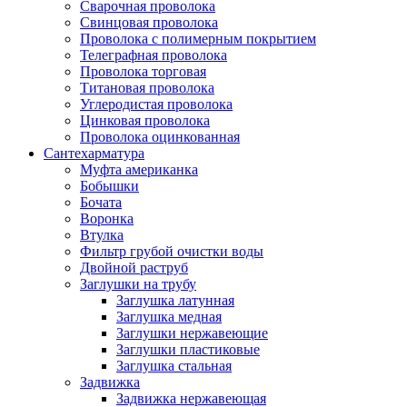
Сварочная проволока
Свинцовая проволока
Проволока с полимерным покрытием
Телеграфная проволока
Проволока торговая
Титановая проволока
Углеродистая проволока
Цинковая проволока
Проволока оцинкованная
Сантехарматура
Муфта американка
Бобышки
Бочата
Воронка
Втулка
Фильтр грубой очистки воды
Двойной раструб
Заглушки на трубу
Заглушка латунная
Заглушка медная
Заглушки нержавеющие
Заглушки пластиковые
Заглушка стальная
Задвижка
Задвижка нержавеющая