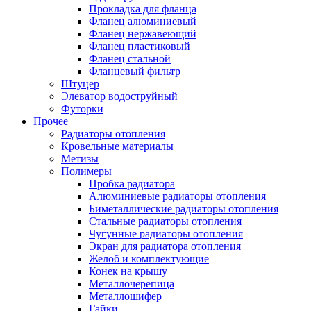
Прокладка для фланца
Фланец алюминиевый
Фланец нержавеющий
Фланец пластиковый
Фланец стальной
Фланцевый фильтр
Штуцер
Элеватор водоструйный
Футорки
Прочее
Радиаторы отопления
Кровельные материалы
Метизы
Полимеры
Пробка радиатора
Алюминиевые радиаторы отопления
Биметаллические радиаторы отопления
Стальные радиаторы отопления
Чугунные радиаторы отопления
Экран для радиатора отопления
Желоб и комплектующие
Конек на крышу
Металлочерепица
Металлошифер
Гайки