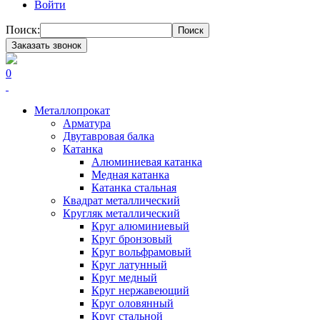
Войти
Поиск:
Поиск
Заказать звонок
0
Металлопрокат
Арматура
Двутавровая балка
Катанка
Алюминиевая катанка
Медная катанка
Катанка стальная
Квадрат металлический
Кругляк металлический
Круг алюминиевый
Круг бронзовый
Круг вольфрамовый
Круг латунный
Круг медный
Круг нержавеющий
Круг оловянный
Круг стальной