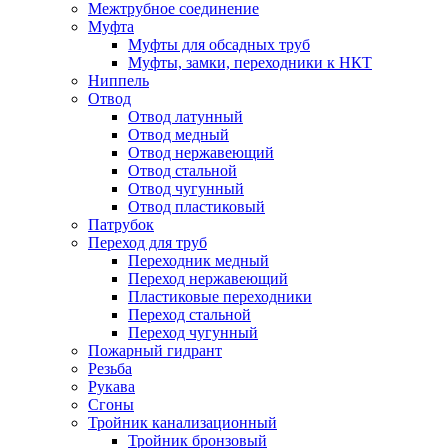
Межтрубное соединение
Муфта
Муфты для обсадных труб
Муфты, замки, переходники к НКТ
Ниппель
Отвод
Отвод латунный
Отвод медный
Отвод нержавеющий
Отвод стальной
Отвод чугунный
Отвод пластиковый
Патрубок
Переход для труб
Переходник медный
Переход нержавеющий
Пластиковые переходники
Переход стальной
Переход чугунный
Пожарный гидрант
Резьба
Рукава
Сгоны
Тройник канализационный
Тройник бронзовый