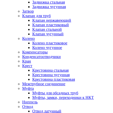
Задвижка стальная
Задвижка чугунная
Затвор
Клапан для труб
Клапан нержавеющий
Клапан пластиковый
Клапан стальной
Клапан чугунный
Колено
Колено пластиковое
Колено чугунное
Компенсаторы
Конденсатоотводчики
Кран
Крест
Крестовина стальная
Крестовина чугунная
Крестовина пластиковая
Межтрубное соединение
Муфта
Муфты для обсадных труб
Муфты, замки, переходники к НКТ
Ниппель
Отвод
Отвод латунный