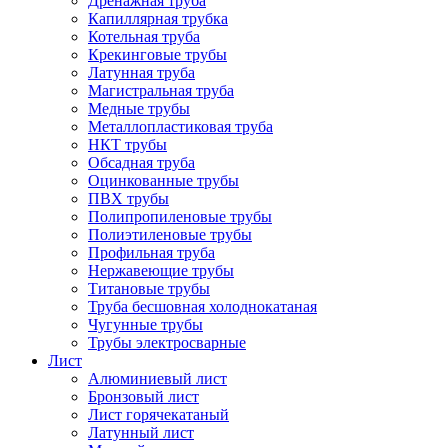
Дренажная труба
Капиллярная трубка
Котельная труба
Крекинговые трубы
Латунная труба
Магистральная труба
Медные трубы
Металлопластиковая труба
НКТ трубы
Обсадная труба
Оцинкованные трубы
ПВХ трубы
Полипропиленовые трубы
Полиэтиленовые трубы
Профильная труба
Нержавеющие трубы
Титановые трубы
Труба бесшовная холоднокатаная
Чугунные трубы
Трубы электросварные
Лист
Алюминиевый лист
Бронзовый лист
Лист горячекатаный
Латунный лист