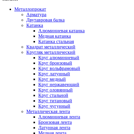
Металлопрокат
Арматура
Двутавровая балка
Катанка
Алюминиевая катанка
Медная катанка
Катанка стальная
Квадрат металлический
Кругляк металлический
Круг алюминиевый
Круг бронзовый
Круг вольфрамовый
Круг латунный
Круг медный
Круг нержавеющий
Круг оловянный
Круг стальной
Круг титановый
Круг чугунный
Металлическая лента
Алюминиевая лента
Бронзовая лента
Латунная лента
Медная лента