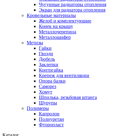
Чугунные радиаторы отопления
Экран для радиатора отопления
Кровельные материалы
Желоб и комплектующие
Конек на крышу
Металлочерепица
Металлошифер
Метизы
Гайки
Гвозди
Дюбель
Заклепки
Контргайка
Крепеж для вентиляции
Опора балки
Саморез
Хомут
Шпилька, резьбовая штанга
Шурупы
Полимеры
Капролон
Полиуретан
Фторопласт
Каталог