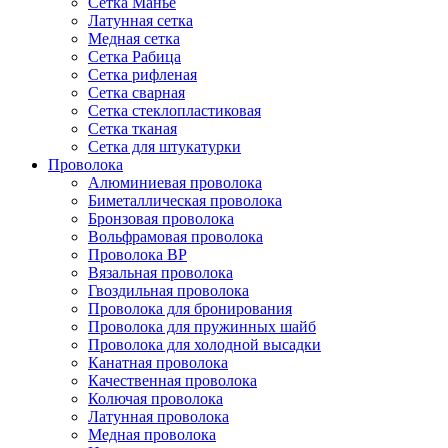
Сетка Манье
Латунная сетка
Медная сетка
Сетка Рабица
Сетка рифленая
Сетка сварная
Сетка стеклопластиковая
Сетка тканая
Сетка для штукатурки
Проволока
Алюминиевая проволока
Биметаллическая проволока
Бронзовая проволока
Вольфрамовая проволока
Проволока ВР
Вязальная проволока
Гвоздильная проволока
Проволока для бронирования
Проволока для пружинных шайб
Проволока для холодной высадки
Канатная проволока
Качественная проволока
Колючая проволока
Латунная проволока
Медная проволока