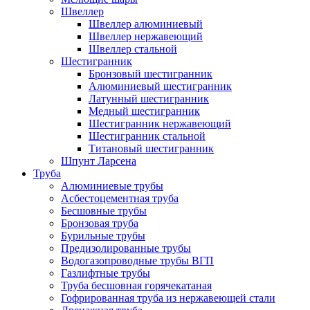
Швеллер
Швеллер алюминиевый
Швеллер нержавеющий
Швеллер стальной
Шестигранник
Бронзовый шестигранник
Алюминиевый шестигранник
Латунный шестигранник
Медный шестигранник
Шестигранник нержавеющий
Шестигранник стальной
Титановый шестигранник
Шпунт Ларсена
Труба
Алюминиевые трубы
Асбестоцементная труба
Бесшовные трубы
Бронзовая труба
Бурильные трубы
Предизолированные трубы
Водогазопроводные трубы ВГП
Газлифтные трубы
Труба бесшовная горячекатаная
Гофрированная труба из нержавеющей стали