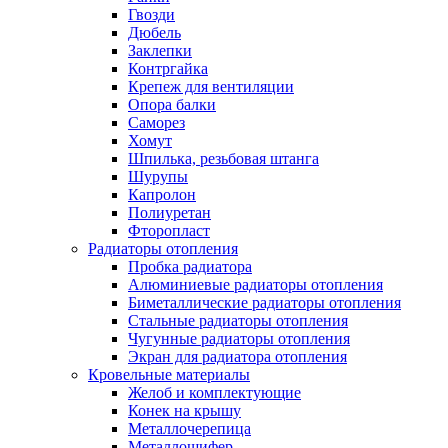
Гвозди
Дюбель
Заклепки
Контргайка
Крепеж для вентиляции
Опора балки
Саморез
Хомут
Шпилька, резьбовая штанга
Шурупы
Капролон
Полиуретан
Фторопласт
Радиаторы отопления
Пробка радиатора
Алюминиевые радиаторы отопления
Биметаллические радиаторы отопления
Стальные радиаторы отопления
Чугунные радиаторы отопления
Экран для радиатора отопления
Кровельные материалы
Желоб и комплектующие
Конек на крышу
Металлочерепица
Металлошифер