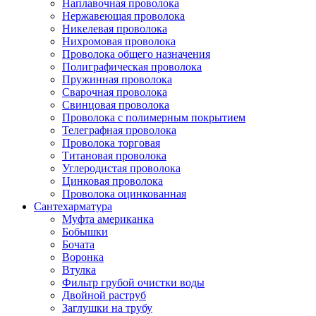
Наплавочная проволока
Нержавеющая проволока
Никелевая проволока
Нихромовая проволока
Проволока общего назначения
Полиграфическая проволока
Пружинная проволока
Сварочная проволока
Свинцовая проволока
Проволока с полимерным покрытием
Телеграфная проволока
Проволока торговая
Титановая проволока
Углеродистая проволока
Цинковая проволока
Проволока оцинкованная
Сантехарматура
Муфта американка
Бобышки
Бочата
Воронка
Втулка
Фильтр грубой очистки воды
Двойной раструб
Заглушки на трубу