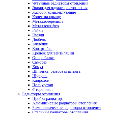
Чугунные радиаторы отопления
Экран для радиатора отопления
Желоб и комплектующие
Конек на крышу
Металлочерепица
Металлошифер
Гайки
Гвозди
Дюбель
Заклепки
Контргайка
Крепеж для вентиляции
Опора балки
Саморез
Хомут
Шпилька, резьбовая штанга
Шурупы
Капролон
Полиуретан
Фторопласт
Радиаторы отопления
Пробка радиатора
Алюминиевые радиаторы отопления
Биметаллические радиаторы отопления
Стальные радиаторы отопления