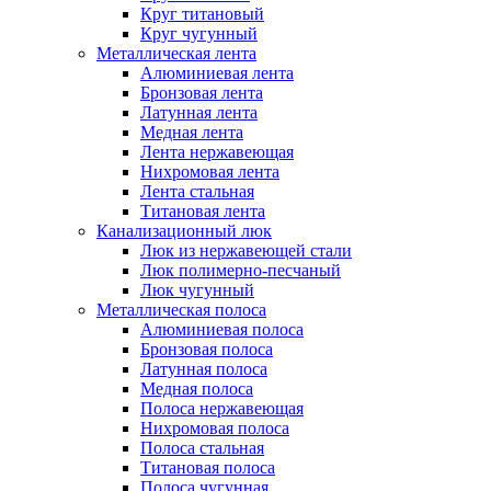
Круг титановый
Круг чугунный
Металлическая лента
Алюминиевая лента
Бронзовая лента
Латунная лента
Медная лента
Лента нержавеющая
Нихромовая лента
Лента стальная
Титановая лента
Канализационный люк
Люк из нержавеющей стали
Люк полимерно-песчаный
Люк чугунный
Металлическая полоса
Алюминиевая полоса
Бронзовая полоса
Латунная полоса
Медная полоса
Полоса нержавеющая
Нихромовая полоса
Полоса стальная
Титановая полоса
Полоса чугунная