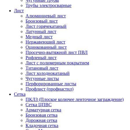
Чугунные трубы
Трубы электросварные
Лист
Алюминиевый лист
Бронзовый лист
Лист горячекатаный
Латунный лист
Медный лист
Нержавеющий лист
Оцинкованный лист
Просечно-вытяжной лист ПВЛ
Рифленый лист
Лист с полимерным покрытием
Титановый лист
Лист холоднокатаный
Чугунные листы
Перфорированные листы
Профлист (профнастил)
Сетка
ПКЛЗ (Плоское колючее ленточное заграждение)
Сетка ЦПВС
Арматурная сетка
Бронзовая сетка
Дорожная сетка
Кладочная сетка