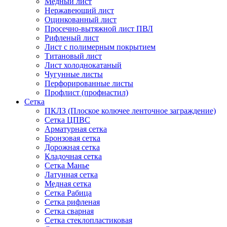
Медный лист
Нержавеющий лист
Оцинкованный лист
Просечно-вытяжной лист ПВЛ
Рифленый лист
Лист с полимерным покрытием
Титановый лист
Лист холоднокатаный
Чугунные листы
Перфорированные листы
Профлист (профнастил)
Сетка
ПКЛЗ (Плоское колючее ленточное заграждение)
Сетка ЦПВС
Арматурная сетка
Бронзовая сетка
Дорожная сетка
Кладочная сетка
Сетка Манье
Латунная сетка
Медная сетка
Сетка Рабица
Сетка рифленая
Сетка сварная
Сетка стеклопластиковая