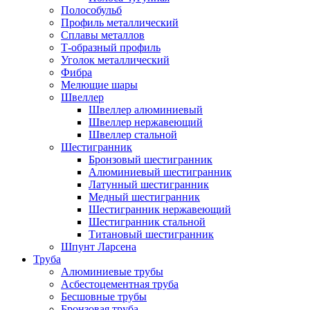
Полособульб
Профиль металлический
Сплавы металлов
Т-образный профиль
Уголок металлический
Фибра
Мелющие шары
Швеллер
Швеллер алюминиевый
Швеллер нержавеющий
Швеллер стальной
Шестигранник
Бронзовый шестигранник
Алюминиевый шестигранник
Латунный шестигранник
Медный шестигранник
Шестигранник нержавеющий
Шестигранник стальной
Титановый шестигранник
Шпунт Ларсена
Труба
Алюминиевые трубы
Асбестоцементная труба
Бесшовные трубы
Бронзовая труба