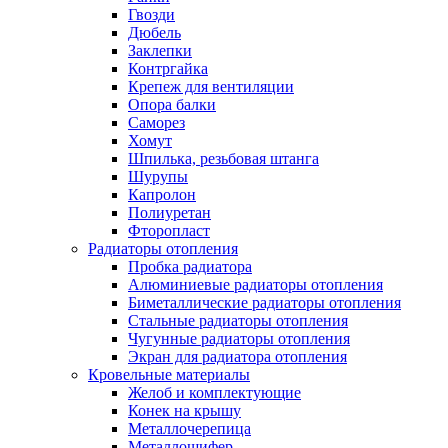
Гвозди
Дюбель
Заклепки
Контргайка
Крепеж для вентиляции
Опора балки
Саморез
Хомут
Шпилька, резьбовая штанга
Шурупы
Капролон
Полиуретан
Фторопласт
Радиаторы отопления
Пробка радиатора
Алюминиевые радиаторы отопления
Биметаллические радиаторы отопления
Стальные радиаторы отопления
Чугунные радиаторы отопления
Экран для радиатора отопления
Кровельные материалы
Желоб и комплектующие
Конек на крышу
Металлочерепица
Металлошифер