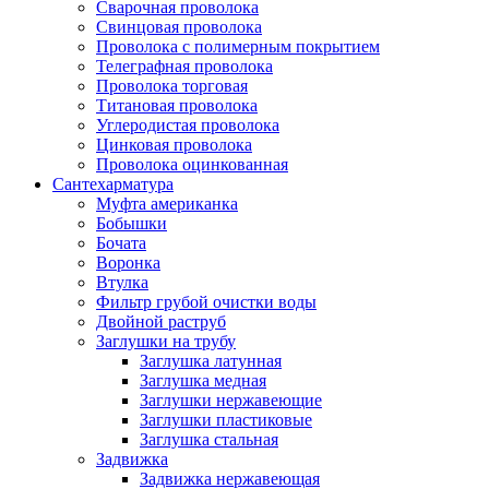
Сварочная проволока
Свинцовая проволока
Проволока с полимерным покрытием
Телеграфная проволока
Проволока торговая
Титановая проволока
Углеродистая проволока
Цинковая проволока
Проволока оцинкованная
Сантехарматура
Муфта американка
Бобышки
Бочата
Воронка
Втулка
Фильтр грубой очистки воды
Двойной раструб
Заглушки на трубу
Заглушка латунная
Заглушка медная
Заглушки нержавеющие
Заглушки пластиковые
Заглушка стальная
Задвижка
Задвижка нержавеющая