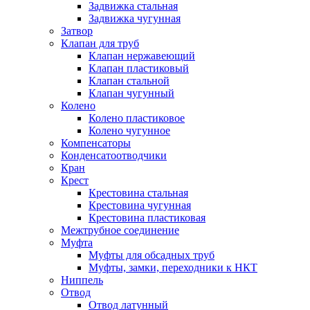
Задвижка стальная
Задвижка чугунная
Затвор
Клапан для труб
Клапан нержавеющий
Клапан пластиковый
Клапан стальной
Клапан чугунный
Колено
Колено пластиковое
Колено чугунное
Компенсаторы
Конденсатоотводчики
Кран
Крест
Крестовина стальная
Крестовина чугунная
Крестовина пластиковая
Межтрубное соединение
Муфта
Муфты для обсадных труб
Муфты, замки, переходники к НКТ
Ниппель
Отвод
Отвод латунный