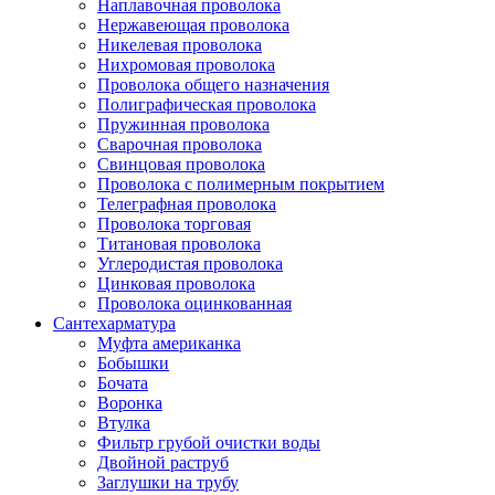
Наплавочная проволока
Нержавеющая проволока
Никелевая проволока
Нихромовая проволока
Проволока общего назначения
Полиграфическая проволока
Пружинная проволока
Сварочная проволока
Свинцовая проволока
Проволока с полимерным покрытием
Телеграфная проволока
Проволока торговая
Титановая проволока
Углеродистая проволока
Цинковая проволока
Проволока оцинкованная
Сантехарматура
Муфта американка
Бобышки
Бочата
Воронка
Втулка
Фильтр грубой очистки воды
Двойной раструб
Заглушки на трубу