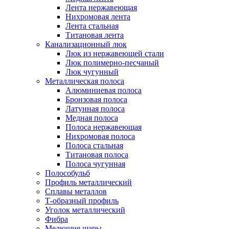
Лента нержавеющая
Нихромовая лента
Лента стальная
Титановая лента
Канализационный люк
Люк из нержавеющей стали
Люк полимерно-песчаный
Люк чугунный
Металлическая полоса
Алюминиевая полоса
Бронзовая полоса
Латунная полоса
Медная полоса
Полоса нержавеющая
Нихромовая полоса
Полоса стальная
Титановая полоса
Полоса чугунная
Полособульб
Профиль металлический
Сплавы металлов
Т-образный профиль
Уголок металлический
Фибра
Мелющие шары