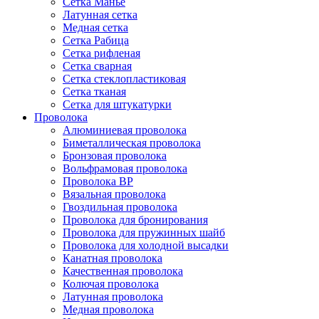
Сетка Манье
Латунная сетка
Медная сетка
Сетка Рабица
Сетка рифленая
Сетка сварная
Сетка стеклопластиковая
Сетка тканая
Сетка для штукатурки
Проволока
Алюминиевая проволока
Биметаллическая проволока
Бронзовая проволока
Вольфрамовая проволока
Проволока ВР
Вязальная проволока
Гвоздильная проволока
Проволока для бронирования
Проволока для пружинных шайб
Проволока для холодной высадки
Канатная проволока
Качественная проволока
Колючая проволока
Латунная проволока
Медная проволока