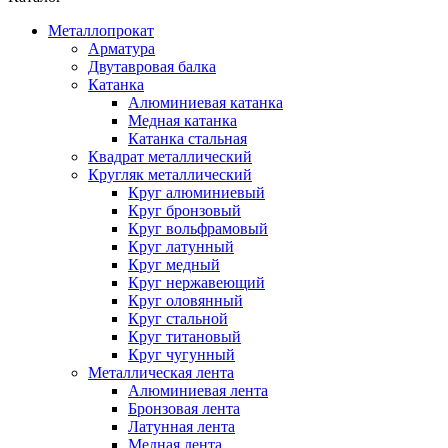
Металлопрокат
Арматура
Двутавровая балка
Катанка
Алюминиевая катанка
Медная катанка
Катанка стальная
Квадрат металлический
Кругляк металлический
Круг алюминиевый
Круг бронзовый
Круг вольфрамовый
Круг латунный
Круг медный
Круг нержавеющий
Круг оловянный
Круг стальной
Круг титановый
Круг чугунный
Металлическая лента
Алюминиевая лента
Бронзовая лента
Латунная лента
Медная лента