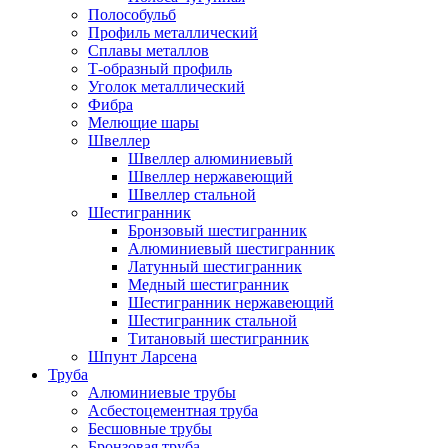
Полособульб
Профиль металлический
Сплавы металлов
Т-образный профиль
Уголок металлический
Фибра
Мелющие шары
Швеллер
Швеллер алюминиевый
Швеллер нержавеющий
Швеллер стальной
Шестигранник
Бронзовый шестигранник
Алюминиевый шестигранник
Латунный шестигранник
Медный шестигранник
Шестигранник нержавеющий
Шестигранник стальной
Титановый шестигранник
Шпунт Ларсена
Труба
Алюминиевые трубы
Асбестоцементная труба
Бесшовные трубы
Бронзовая труба