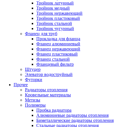
Тройник латунный
Тройник медный
Тройник нержавеющий
Тройник пластиковый
Тройник стальной
Тройник чугунный
Фланец для труб
Прокладка для фланца
Фланец алюминиевый
Фланец нержавеющий
Фланец пластиковый
Фланец стальной
Фланцевый фильтр
Штуцер
Элеватор водоструйный
Футорки
Прочее
Радиаторы отопления
Кровельные материалы
Метизы
Полимеры
Пробка радиатора
Алюминиевые радиаторы отопления
Биметаллические радиаторы отопления
Стальные радиаторы отопления