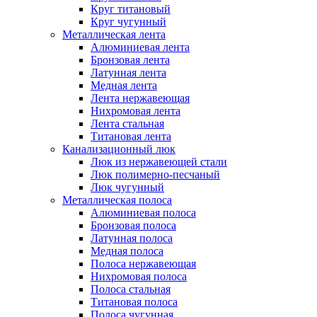
Круг титановый
Круг чугунный
Металлическая лента
Алюминиевая лента
Бронзовая лента
Латунная лента
Медная лента
Лента нержавеющая
Нихромовая лента
Лента стальная
Титановая лента
Канализационный люк
Люк из нержавеющей стали
Люк полимерно-песчаный
Люк чугунный
Металлическая полоса
Алюминиевая полоса
Бронзовая полоса
Латунная полоса
Медная полоса
Полоса нержавеющая
Нихромовая полоса
Полоса стальная
Титановая полоса
Полоса чугунная