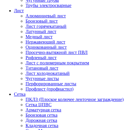
Чугунные трубы
Трубы электросварные
Лист
Алюминиевый лист
Бронзовый лист
Лист горячекатаный
Латунный лист
Медный лист
Нержавеющий лист
Оцинкованный лист
Просечно-вытяжной лист ПВЛ
Рифленый лист
Лист с полимерным покрытием
Титановый лист
Лист холоднокатаный
Чугунные листы
Перфорированные листы
Профлист (профнастил)
Сетка
ПКЛЗ (Плоское колючее ленточное заграждение)
Сетка ЦПВС
Арматурная сетка
Бронзовая сетка
Дорожная сетка
Кладочная сетка