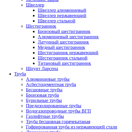
Швеллер
Швеллер алюминиевый
Швеллер нержавеющий
Швеллер стальной
Шестигранник
Бронзовый шестигранник
Алюминиевый шестигранник
Латунный шестигранник
Медный шестигранник
Шестигранник нержавеющий
Шестигранник стальной
Титановый шестигранник
Шпунт Ларсена
Труба
Алюминиевые трубы
Асбестоцементная труба
Бесшовные трубы
Бронзовая труба
Бурильные трубы
Предизолированные трубы
Водогазопроводные трубы ВГП
Газлифтные трубы
Труба бесшовная горячекатаная
Гофрированная труба из нержавеющей стали