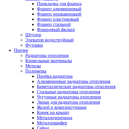
Прокладка для фланца
Фланец алюминиевый
Фланец нержавеющий
Фланец пластиковый
Фланец стальной
Фланцевый фильтр
Штуцер
Элеватор водоструйный
Футорки
Прочее
Радиаторы отопления
Кровельные материалы
Метизы
Полимеры
Пробка радиатора
Алюминиевые радиаторы отопления
Биметаллические радиаторы отопления
Стальные радиаторы отопления
Чугунные радиаторы отопления
Экран для радиатора отопления
Желоб и комплектующие
Конек на крышу
Металлочерепица
Металлошифер
Гайки