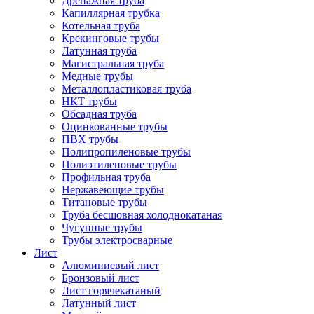
Дренажная труба
Капиллярная трубка
Котельная труба
Крекинговые трубы
Латунная труба
Магистральная труба
Медные трубы
Металлопластиковая труба
НКТ трубы
Обсадная труба
Оцинкованные трубы
ПВХ трубы
Полипропиленовые трубы
Полиэтиленовые трубы
Профильная труба
Нержавеющие трубы
Титановые трубы
Труба бесшовная холоднокатаная
Чугунные трубы
Трубы электросварные
Лист
Алюминиевый лист
Бронзовый лист
Лист горячекатаный
Латунный лист