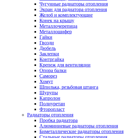
Чугунные радиаторы отопления
Экран для радиатора отопления
Желоб и комплектующие
Конек на крышу
Металлочерепица
Металлошифер
Гайки
Гвозди
Дюбель
Заклепки
Контргайка
Крепеж для вентиляции
Опора балки
Саморез
Хомут
Шпилька, резьбовая штанга
Шурупы
Капролон
Полиуретан
Фторопласт
Радиаторы отопления
Пробка радиатора
Алюминиевые радиаторы отопления
Биметаллические радиаторы отопления
Стальные радиаторы отопления