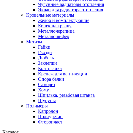
Чугунные радиаторы отопления
Экран для радиатора отопления
Кровельные материалы
Желоб и комплектующие
Конек на крышу
Металлочерепица
Металлошифер
Метизы
Гайки
Гвозди
Дюбель
Заклепки
Контргайка
Крепеж для вентиляции
Опора балки
Саморез
Хомут
Шпилька, резьбовая штанга
Шурупы
Полимеры
Капролон
Полиуретан
Фторопласт
Каталог