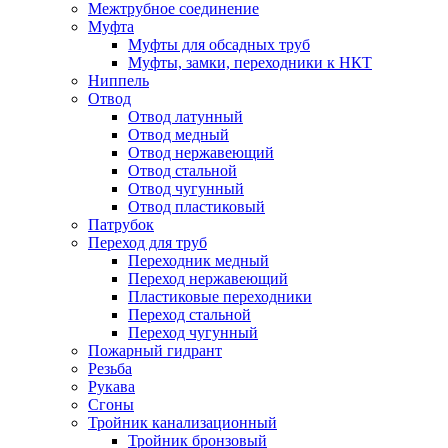
Межтрубное соединение
Муфта
Муфты для обсадных труб
Муфты, замки, переходники к НКТ
Ниппель
Отвод
Отвод латунный
Отвод медный
Отвод нержавеющий
Отвод стальной
Отвод чугунный
Отвод пластиковый
Патрубок
Переход для труб
Переходник медный
Переход нержавеющий
Пластиковые переходники
Переход стальной
Переход чугунный
Пожарный гидрант
Резьба
Рукава
Сгоны
Тройник канализационный
Тройник бронзовый