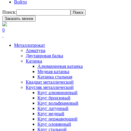
Войти
Поиск:
Поиск
Заказать звонок
0
Металлопрокат
Арматура
Двутавровая балка
Катанка
Алюминиевая катанка
Медная катанка
Катанка стальная
Квадрат металлический
Кругляк металлический
Круг алюминиевый
Круг бронзовый
Круг вольфрамовый
Круг латунный
Круг медный
Круг нержавеющий
Круг оловянный
Круг стальной