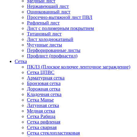
Медный лист
Нержавеющий лист
Оцинкованный лист
Просечно-вытяжной лист ПВЛ
Рифленый лист
Лист с полимерным покрытием
Титановый лист
Лист холоднокатаный
Чугунные листы
Перфорированные листы
Профлист (профнастил)
Сетка
ПКЛЗ (Плоское колючее ленточное заграждение)
Сетка ЦПВС
Арматурная сетка
Бронзовая сетка
Дорожная сетка
Кладочная сетка
Сетка Манье
Латунная сетка
Медная сетка
Сетка Рабица
Сетка рифленая
Сетка сварная
Сетка стеклопластиковая