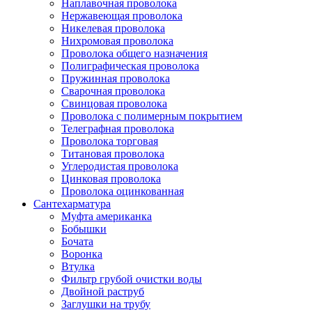
Наплавочная проволока
Нержавеющая проволока
Никелевая проволока
Нихромовая проволока
Проволока общего назначения
Полиграфическая проволока
Пружинная проволока
Сварочная проволока
Свинцовая проволока
Проволока с полимерным покрытием
Телеграфная проволока
Проволока торговая
Титановая проволока
Углеродистая проволока
Цинковая проволока
Проволока оцинкованная
Сантехарматура
Муфта американка
Бобышки
Бочата
Воронка
Втулка
Фильтр грубой очистки воды
Двойной раструб
Заглушки на трубу