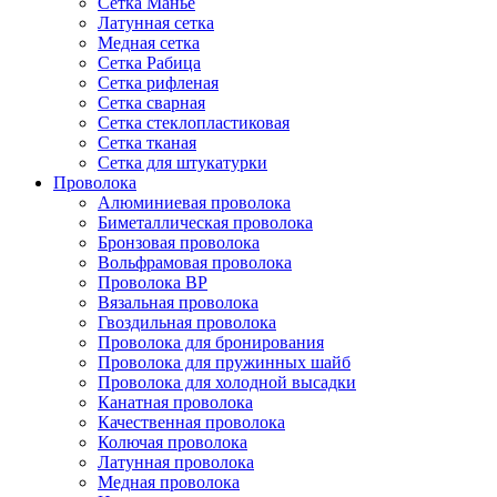
Сетка Манье
Латунная сетка
Медная сетка
Сетка Рабица
Сетка рифленая
Сетка сварная
Сетка стеклопластиковая
Сетка тканая
Сетка для штукатурки
Проволока
Алюминиевая проволока
Биметаллическая проволока
Бронзовая проволока
Вольфрамовая проволока
Проволока ВР
Вязальная проволока
Гвоздильная проволока
Проволока для бронирования
Проволока для пружинных шайб
Проволока для холодной высадки
Канатная проволока
Качественная проволока
Колючая проволока
Латунная проволока
Медная проволока