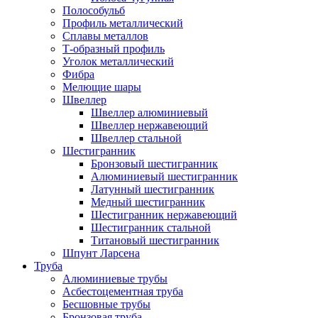
Полособульб
Профиль металлический
Сплавы металлов
Т-образный профиль
Уголок металлический
Фибра
Мелющие шары
Швеллер
Швеллер алюминиевый
Швеллер нержавеющий
Швеллер стальной
Шестигранник
Бронзовый шестигранник
Алюминиевый шестигранник
Латунный шестигранник
Медный шестигранник
Шестигранник нержавеющий
Шестигранник стальной
Титановый шестигранник
Шпунт Ларсена
Труба
Алюминиевые трубы
Асбестоцементная труба
Бесшовные трубы
Бронзовая труба