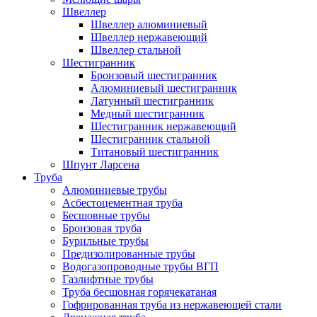
Швеллер
Швеллер алюминиевый
Швеллер нержавеющий
Швеллер стальной
Шестигранник
Бронзовый шестигранник
Алюминиевый шестигранник
Латунный шестигранник
Медный шестигранник
Шестигранник нержавеющий
Шестигранник стальной
Титановый шестигранник
Шпунт Ларсена
Труба
Алюминиевые трубы
Асбестоцементная труба
Бесшовные трубы
Бронзовая труба
Бурильные трубы
Предизолированные трубы
Водогазопроводные трубы ВГП
Газлифтные трубы
Труба бесшовная горячекатаная
Гофрированная труба из нержавеющей стали