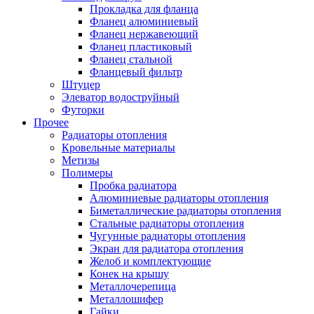
Прокладка для фланца
Фланец алюминиевый
Фланец нержавеющий
Фланец пластиковый
Фланец стальной
Фланцевый фильтр
Штуцер
Элеватор водоструйный
Футорки
Прочее
Радиаторы отопления
Кровельные материалы
Метизы
Полимеры
Пробка радиатора
Алюминиевые радиаторы отопления
Биметаллические радиаторы отопления
Стальные радиаторы отопления
Чугунные радиаторы отопления
Экран для радиатора отопления
Желоб и комплектующие
Конек на крышу
Металлочерепица
Металлошифер
Гайки