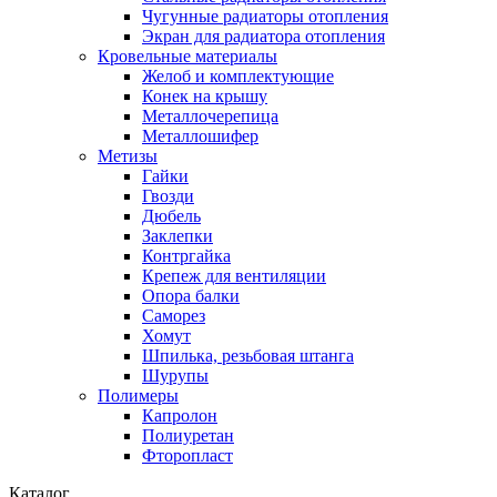
Чугунные радиаторы отопления
Экран для радиатора отопления
Кровельные материалы
Желоб и комплектующие
Конек на крышу
Металлочерепица
Металлошифер
Метизы
Гайки
Гвозди
Дюбель
Заклепки
Контргайка
Крепеж для вентиляции
Опора балки
Саморез
Хомут
Шпилька, резьбовая штанга
Шурупы
Полимеры
Капролон
Полиуретан
Фторопласт
Каталог