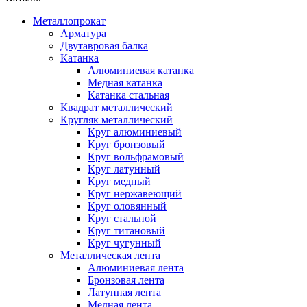
Металлопрокат
Арматура
Двутавровая балка
Катанка
Алюминиевая катанка
Медная катанка
Катанка стальная
Квадрат металлический
Кругляк металлический
Круг алюминиевый
Круг бронзовый
Круг вольфрамовый
Круг латунный
Круг медный
Круг нержавеющий
Круг оловянный
Круг стальной
Круг титановый
Круг чугунный
Металлическая лента
Алюминиевая лента
Бронзовая лента
Латунная лента
Медная лента