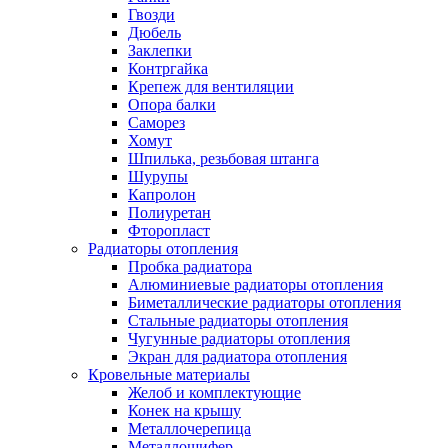
Гвозди
Дюбель
Заклепки
Контргайка
Крепеж для вентиляции
Опора балки
Саморез
Хомут
Шпилька, резьбовая штанга
Шурупы
Капролон
Полиуретан
Фторопласт
Радиаторы отопления
Пробка радиатора
Алюминиевые радиаторы отопления
Биметаллические радиаторы отопления
Стальные радиаторы отопления
Чугунные радиаторы отопления
Экран для радиатора отопления
Кровельные материалы
Желоб и комплектующие
Конек на крышу
Металлочерепица
Металлошифер