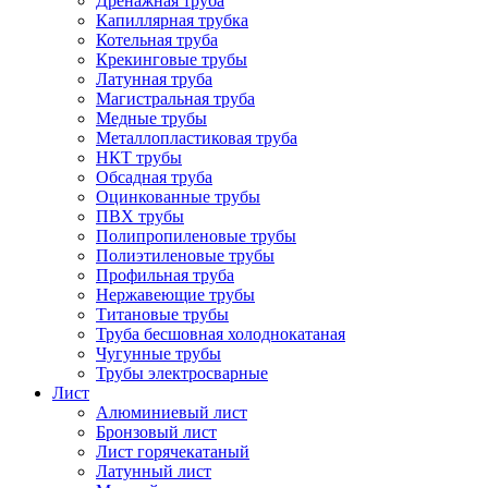
Дренажная труба
Капиллярная трубка
Котельная труба
Крекинговые трубы
Латунная труба
Магистральная труба
Медные трубы
Металлопластиковая труба
НКТ трубы
Обсадная труба
Оцинкованные трубы
ПВХ трубы
Полипропиленовые трубы
Полиэтиленовые трубы
Профильная труба
Нержавеющие трубы
Титановые трубы
Труба бесшовная холоднокатаная
Чугунные трубы
Трубы электросварные
Лист
Алюминиевый лист
Бронзовый лист
Лист горячекатаный
Латунный лист