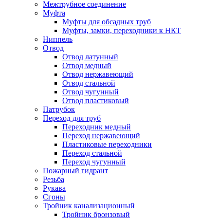
Межтрубное соединение
Муфта
Муфты для обсадных труб
Муфты, замки, переходники к НКТ
Ниппель
Отвод
Отвод латунный
Отвод медный
Отвод нержавеющий
Отвод стальной
Отвод чугунный
Отвод пластиковый
Патрубок
Переход для труб
Переходник медный
Переход нержавеющий
Пластиковые переходники
Переход стальной
Переход чугунный
Пожарный гидрант
Резьба
Рукава
Сгоны
Тройник канализационный
Тройник бронзовый