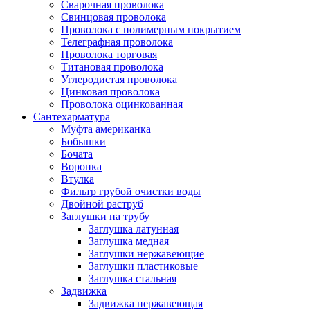
Сварочная проволока
Свинцовая проволока
Проволока с полимерным покрытием
Телеграфная проволока
Проволока торговая
Титановая проволока
Углеродистая проволока
Цинковая проволока
Проволока оцинкованная
Сантехарматура
Муфта американка
Бобышки
Бочата
Воронка
Втулка
Фильтр грубой очистки воды
Двойной раструб
Заглушки на трубу
Заглушка латунная
Заглушка медная
Заглушки нержавеющие
Заглушки пластиковые
Заглушка стальная
Задвижка
Задвижка нержавеющая