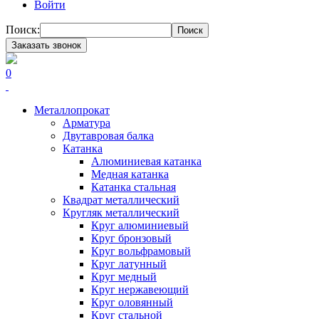
Войти
Поиск:
Поиск
Заказать звонок
0
Металлопрокат
Арматура
Двутавровая балка
Катанка
Алюминиевая катанка
Медная катанка
Катанка стальная
Квадрат металлический
Кругляк металлический
Круг алюминиевый
Круг бронзовый
Круг вольфрамовый
Круг латунный
Круг медный
Круг нержавеющий
Круг оловянный
Круг стальной