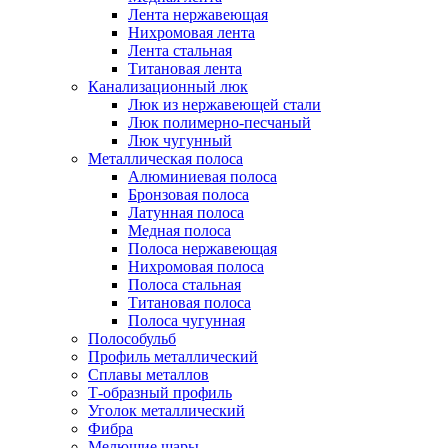
Лента нержавеющая
Нихромовая лента
Лента стальная
Титановая лента
Канализационный люк
Люк из нержавеющей стали
Люк полимерно-песчаный
Люк чугунный
Металлическая полоса
Алюминиевая полоса
Бронзовая полоса
Латунная полоса
Медная полоса
Полоса нержавеющая
Нихромовая полоса
Полоса стальная
Титановая полоса
Полоса чугунная
Полособульб
Профиль металлический
Сплавы металлов
Т-образный профиль
Уголок металлический
Фибра
Мелющие шары