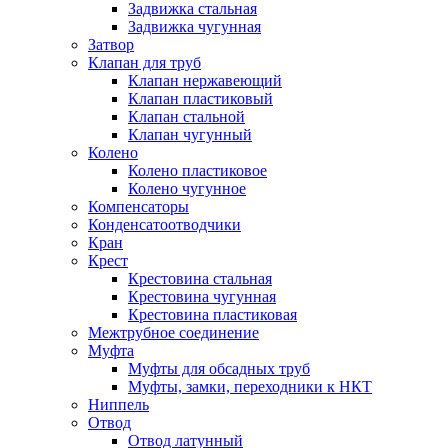
Задвижка стальная
Задвижка чугунная
Затвор
Клапан для труб
Клапан нержавеющий
Клапан пластиковый
Клапан стальной
Клапан чугунный
Колено
Колено пластиковое
Колено чугунное
Компенсаторы
Конденсатоотводчики
Кран
Крест
Крестовина стальная
Крестовина чугунная
Крестовина пластиковая
Межтрубное соединение
Муфта
Муфты для обсадных труб
Муфты, замки, переходники к НКТ
Ниппель
Отвод
Отвод латунный