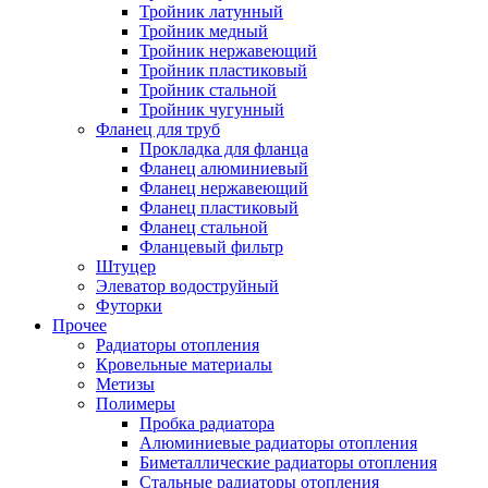
Тройник латунный
Тройник медный
Тройник нержавеющий
Тройник пластиковый
Тройник стальной
Тройник чугунный
Фланец для труб
Прокладка для фланца
Фланец алюминиевый
Фланец нержавеющий
Фланец пластиковый
Фланец стальной
Фланцевый фильтр
Штуцер
Элеватор водоструйный
Футорки
Прочее
Радиаторы отопления
Кровельные материалы
Метизы
Полимеры
Пробка радиатора
Алюминиевые радиаторы отопления
Биметаллические радиаторы отопления
Стальные радиаторы отопления