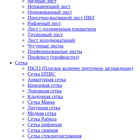
Медный лист
Нержавеющий лист
Оцинкованный лист
Просечно-вытяжной лист ПВЛ
Рифленый лист
Лист с полимерным покрытием
Титановый лист
Лист холоднокатаный
Чугунные листы
Перфорированные листы
Профлист (профнастил)
Сетка
ПКЛЗ (Плоское колючее ленточное заграждение)
Сетка ЦПВС
Арматурная сетка
Бронзовая сетка
Дорожная сетка
Кладочная сетка
Сетка Манье
Латунная сетка
Медная сетка
Сетка Рабица
Сетка рифленая
Сетка сварная
Сетка стеклопластиковая