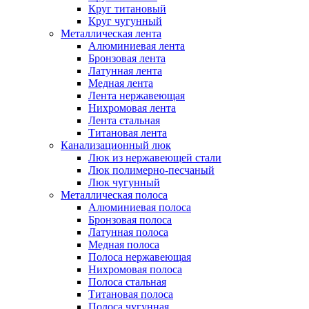
Круг титановый
Круг чугунный
Металлическая лента
Алюминиевая лента
Бронзовая лента
Латунная лента
Медная лента
Лента нержавеющая
Нихромовая лента
Лента стальная
Титановая лента
Канализационный люк
Люк из нержавеющей стали
Люк полимерно-песчаный
Люк чугунный
Металлическая полоса
Алюминиевая полоса
Бронзовая полоса
Латунная полоса
Медная полоса
Полоса нержавеющая
Нихромовая полоса
Полоса стальная
Титановая полоса
Полоса чугунная