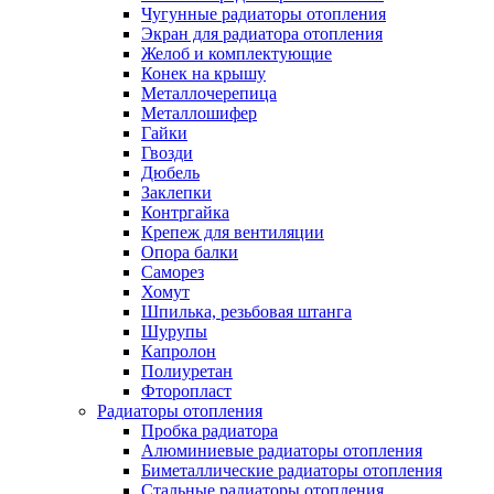
Чугунные радиаторы отопления
Экран для радиатора отопления
Желоб и комплектующие
Конек на крышу
Металлочерепица
Металлошифер
Гайки
Гвозди
Дюбель
Заклепки
Контргайка
Крепеж для вентиляции
Опора балки
Саморез
Хомут
Шпилька, резьбовая штанга
Шурупы
Капролон
Полиуретан
Фторопласт
Радиаторы отопления
Пробка радиатора
Алюминиевые радиаторы отопления
Биметаллические радиаторы отопления
Стальные радиаторы отопления