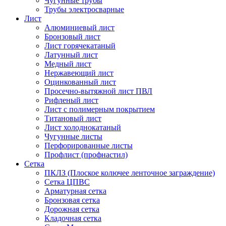
Чугунные трубы
Трубы электросварные
Лист
Алюминиевый лист
Бронзовый лист
Лист горячекатаный
Латунный лист
Медный лист
Нержавеющий лист
Оцинкованный лист
Просечно-вытяжной лист ПВЛ
Рифленый лист
Лист с полимерным покрытием
Титановый лист
Лист холоднокатаный
Чугунные листы
Перфорированные листы
Профлист (профнастил)
Сетка
ПКЛЗ (Плоское колючее ленточное заграждение)
Сетка ЦПВС
Арматурная сетка
Бронзовая сетка
Дорожная сетка
Кладочная сетка