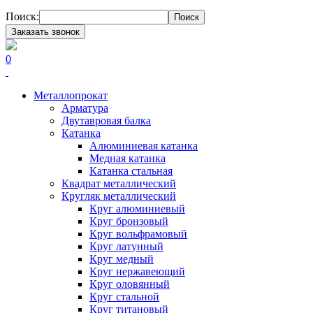
Поиск:
Поиск
Заказать звонок
0
Металлопрокат
Арматура
Двутавровая балка
Катанка
Алюминиевая катанка
Медная катанка
Катанка стальная
Квадрат металлический
Кругляк металлический
Круг алюминиевый
Круг бронзовый
Круг вольфрамовый
Круг латунный
Круг медный
Круг нержавеющий
Круг оловянный
Круг стальной
Круг титановый