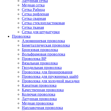
Латунная сетка
Медная сетка
Сетка Рабица
Сетка рифленая
Сетка сварная
Сетка стеклопластиковая
Сетка тканая
Сетка для штукатурки
Проволока
Алюминиевая проволока
Биметаллическая проволока
Бронзовая проволока
Вольфрамовая проволока
Проволока ВР
Вязальная проволока
Гвоздильная проволока
Проволока для бронирования
Проволока для пружинных шайб
Проволока для холодной высадки
Канатная проволока
Качественная проволока
Колючая проволока
Латунная проволока
Медная проволока
Наплавочная проволока