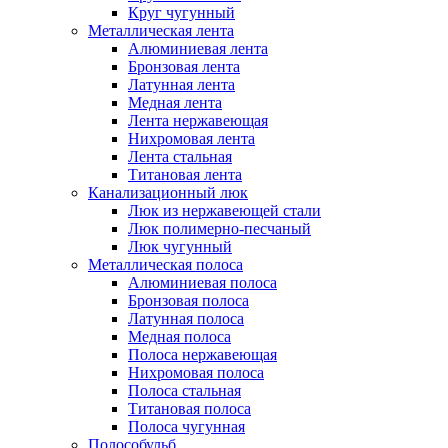
Круг чугунный
Металлическая лента
Алюминиевая лента
Бронзовая лента
Латунная лента
Медная лента
Лента нержавеющая
Нихромовая лента
Лента стальная
Титановая лента
Канализационный люк
Люк из нержавеющей стали
Люк полимерно-песчаный
Люк чугунный
Металлическая полоса
Алюминиевая полоса
Бронзовая полоса
Латунная полоса
Медная полоса
Полоса нержавеющая
Нихромовая полоса
Полоса стальная
Титановая полоса
Полоса чугунная
Полособульб