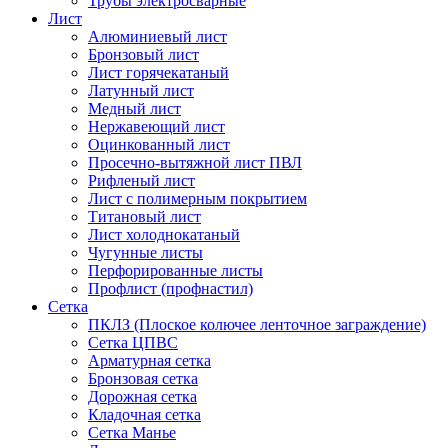
Трубы электросварные
Лист
Алюминиевый лист
Бронзовый лист
Лист горячекатаный
Латунный лист
Медный лист
Нержавеющий лист
Оцинкованный лист
Просечно-вытяжной лист ПВЛ
Рифленый лист
Лист с полимерным покрытием
Титановый лист
Лист холоднокатаный
Чугунные листы
Перфорированные листы
Профлист (профнастил)
Сетка
ПКЛЗ (Плоское колючее ленточное заграждение)
Сетка ЦПВС
Арматурная сетка
Бронзовая сетка
Дорожная сетка
Кладочная сетка
Сетка Манье