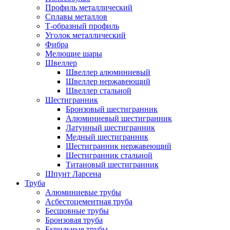
Профиль металлический
Сплавы металлов
Т-образный профиль
Уголок металлический
Фибра
Мелющие шары
Швеллер
Швеллер алюминиевый
Швеллер нержавеющий
Швеллер стальной
Шестигранник
Бронзовый шестигранник
Алюминиевый шестигранник
Латунный шестигранник
Медный шестигранник
Шестигранник нержавеющий
Шестигранник стальной
Титановый шестигранник
Шпунт Ларсена
Труба
Алюминиевые трубы
Асбестоцементная труба
Бесшовные трубы
Бронзовая труба
Бурильные трубы