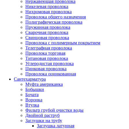
Нержавеющая проволока
Никелевая проволока
Нихромовая проволока
Проволока общего назначения
Полиграфическая проволока
Пружинная проволока
Сварочная проволока
Свинцовая проволока
Проволока с полимерным покрытием
Телеграфная проволока
Проволока торговая
Титановая проволока
Углеродистая проволока
Цинковая проволока
Проволока оцинкованная
Сантехарматура
Муфта американка
Бобышки
Бочата
Воронка
Втулка
Фильтр грубой очистки воды
Двойной раструб
Заглушки на трубу
Заглушка латунная