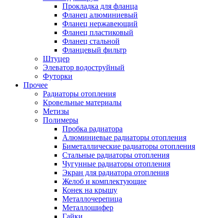
Прокладка для фланца
Фланец алюминиевый
Фланец нержавеющий
Фланец пластиковый
Фланец стальной
Фланцевый фильтр
Штуцер
Элеватор водоструйный
Футорки
Прочее
Радиаторы отопления
Кровельные материалы
Метизы
Полимеры
Пробка радиатора
Алюминиевые радиаторы отопления
Биметаллические радиаторы отопления
Стальные радиаторы отопления
Чугунные радиаторы отопления
Экран для радиатора отопления
Желоб и комплектующие
Конек на крышу
Металлочерепица
Металлошифер
Гайки