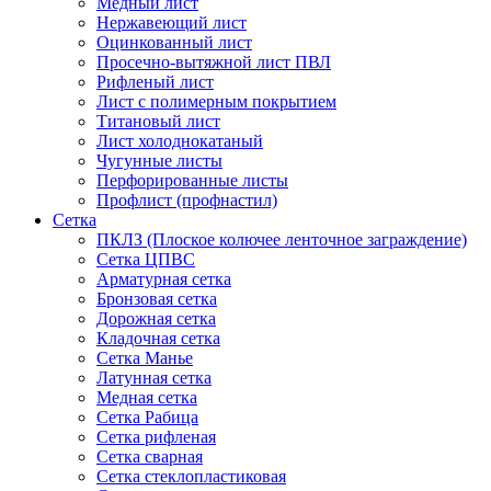
Медный лист
Нержавеющий лист
Оцинкованный лист
Просечно-вытяжной лист ПВЛ
Рифленый лист
Лист с полимерным покрытием
Титановый лист
Лист холоднокатаный
Чугунные листы
Перфорированные листы
Профлист (профнастил)
Сетка
ПКЛЗ (Плоское колючее ленточное заграждение)
Сетка ЦПВС
Арматурная сетка
Бронзовая сетка
Дорожная сетка
Кладочная сетка
Сетка Манье
Латунная сетка
Медная сетка
Сетка Рабица
Сетка рифленая
Сетка сварная
Сетка стеклопластиковая