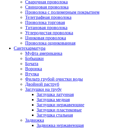
Сварочная проволока
Свинцовая проволока
Проволока с полимерным покрытием
Телеграфная проволока
Проволока торговая
Титановая проволока
Углеродистая проволока
Цинковая проволока
Проволока оцинкованная
Сантехарматура
Муфта американка
Бобышки
Бочата
Воронка
Втулка
Фильтр грубой очистки воды
Двойной раструб
Заглушки на трубу
Заглушка латунная
Заглушка медная
Заглушки нержавеющие
Заглушки пластиковые
Заглушка стальная
Задвижка
Задвижка нержавеющая