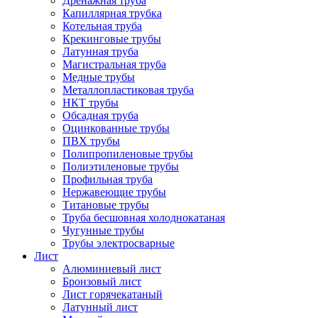
Дренажная труба
Капиллярная трубка
Котельная труба
Крекинговые трубы
Латунная труба
Магистральная труба
Медные трубы
Металлопластиковая труба
НКТ трубы
Обсадная труба
Оцинкованные трубы
ПВХ трубы
Полипропиленовые трубы
Полиэтиленовые трубы
Профильная труба
Нержавеющие трубы
Титановые трубы
Труба бесшовная холоднокатаная
Чугунные трубы
Трубы электросварные
Лист
Алюминиевый лист
Бронзовый лист
Лист горячекатаный
Латунный лист