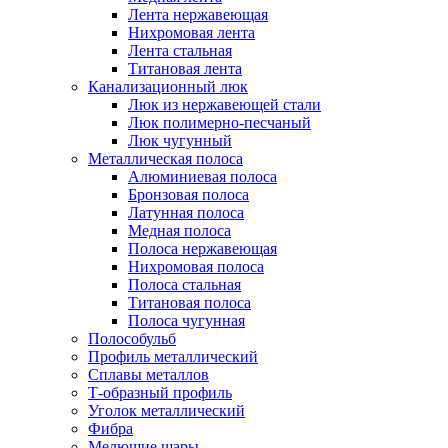
Лента нержавеющая
Нихромовая лента
Лента стальная
Титановая лента
Канализационный люк
Люк из нержавеющей стали
Люк полимерно-песчаный
Люк чугунный
Металлическая полоса
Алюминиевая полоса
Бронзовая полоса
Латунная полоса
Медная полоса
Полоса нержавеющая
Нихромовая полоса
Полоса стальная
Титановая полоса
Полоса чугунная
Полособульб
Профиль металлический
Сплавы металлов
Т-образный профиль
Уголок металлический
Фибра
Мелющие шары