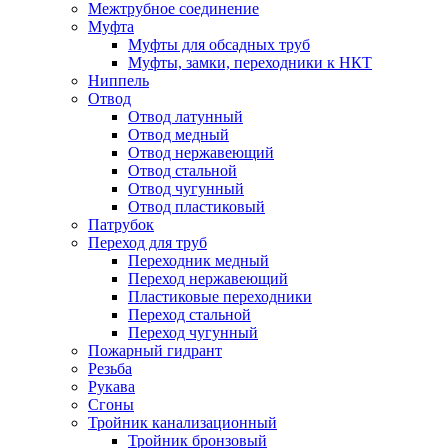
Межтрубное соединение
Муфта
Муфты для обсадных труб
Муфты, замки, переходники к НКТ
Ниппель
Отвод
Отвод латунный
Отвод медный
Отвод нержавеющий
Отвод стальной
Отвод чугунный
Отвод пластиковый
Патрубок
Переход для труб
Переходник медный
Переход нержавеющий
Пластиковые переходники
Переход стальной
Переход чугунный
Пожарный гидрант
Резьба
Рукава
Сгоны
Тройник канализационный
Тройник бронзовый