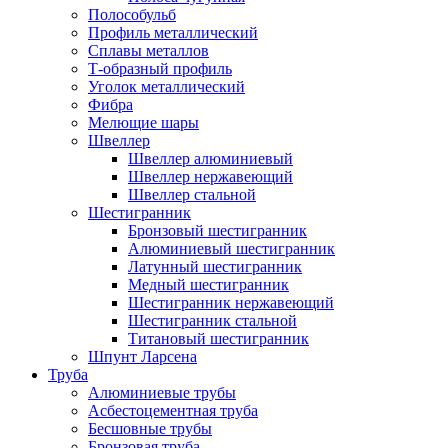
Полособульб
Профиль металлический
Сплавы металлов
Т-образный профиль
Уголок металлический
Фибра
Мелющие шары
Швеллер
Швеллер алюминиевый
Швеллер нержавеющий
Швеллер стальной
Шестигранник
Бронзовый шестигранник
Алюминиевый шестигранник
Латунный шестигранник
Медный шестигранник
Шестигранник нержавеющий
Шестигранник стальной
Титановый шестигранник
Шпунт Ларсена
Труба
Алюминиевые трубы
Асбестоцементная труба
Бесшовные трубы
Бронзовая труба