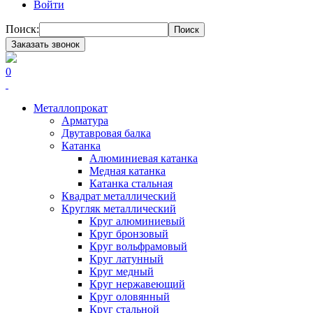
Войти
Поиск:
Поиск
Заказать звонок
0
Металлопрокат
Арматура
Двутавровая балка
Катанка
Алюминиевая катанка
Медная катанка
Катанка стальная
Квадрат металлический
Кругляк металлический
Круг алюминиевый
Круг бронзовый
Круг вольфрамовый
Круг латунный
Круг медный
Круг нержавеющий
Круг оловянный
Круг стальной