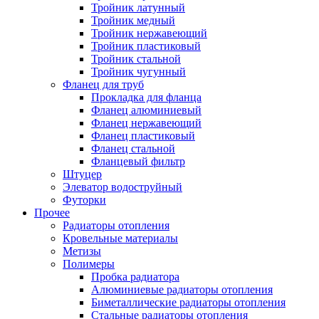
Тройник латунный
Тройник медный
Тройник нержавеющий
Тройник пластиковый
Тройник стальной
Тройник чугунный
Фланец для труб
Прокладка для фланца
Фланец алюминиевый
Фланец нержавеющий
Фланец пластиковый
Фланец стальной
Фланцевый фильтр
Штуцер
Элеватор водоструйный
Футорки
Прочее
Радиаторы отопления
Кровельные материалы
Метизы
Полимеры
Пробка радиатора
Алюминиевые радиаторы отопления
Биметаллические радиаторы отопления
Стальные радиаторы отопления