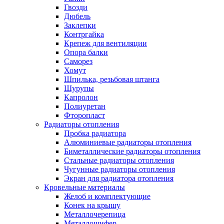
Гвозди
Дюбель
Заклепки
Контргайка
Крепеж для вентиляции
Опора балки
Саморез
Хомут
Шпилька, резьбовая штанга
Шурупы
Капролон
Полиуретан
Фторопласт
Радиаторы отопления
Пробка радиатора
Алюминиевые радиаторы отопления
Биметаллические радиаторы отопления
Стальные радиаторы отопления
Чугунные радиаторы отопления
Экран для радиатора отопления
Кровельные материалы
Желоб и комплектующие
Конек на крышу
Металлочерепица
Металлошифер