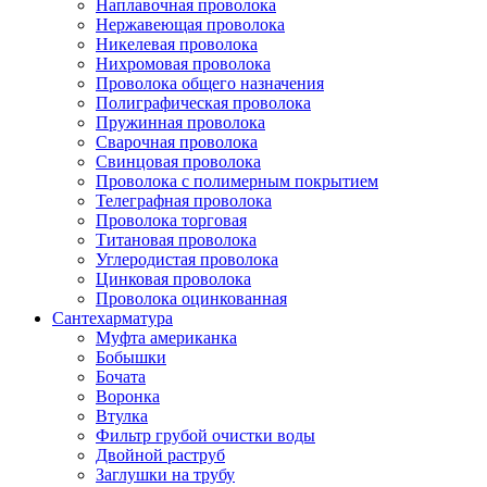
Наплавочная проволока
Нержавеющая проволока
Никелевая проволока
Нихромовая проволока
Проволока общего назначения
Полиграфическая проволока
Пружинная проволока
Сварочная проволока
Свинцовая проволока
Проволока с полимерным покрытием
Телеграфная проволока
Проволока торговая
Титановая проволока
Углеродистая проволока
Цинковая проволока
Проволока оцинкованная
Сантехарматура
Муфта американка
Бобышки
Бочата
Воронка
Втулка
Фильтр грубой очистки воды
Двойной раструб
Заглушки на трубу