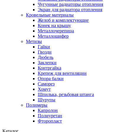
Чугунные радиаторы отопления
Экран для радиатора отопления
Кровельные материалы
Желоб и комплектующие
Конек на крышу
Металлочерепица
Металлошифер
Метизы
Гайки
Гвозди
Дюбель
Заклепки
Контргайка
Крепеж для вентиляции
Опора балки
Саморез
Хомут
Шпилька, резьбовая штанга
Шурупы
Полимеры
Капролон
Полиуретан
Фторопласт
Каталог