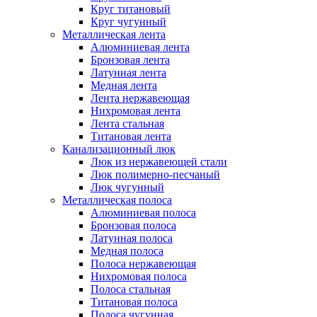
Круг титановый
Круг чугунный
Металлическая лента
Алюминиевая лента
Бронзовая лента
Латунная лента
Медная лента
Лента нержавеющая
Нихромовая лента
Лента стальная
Титановая лента
Канализационный люк
Люк из нержавеющей стали
Люк полимерно-песчаный
Люк чугунный
Металлическая полоса
Алюминиевая полоса
Бронзовая полоса
Латунная полоса
Медная полоса
Полоса нержавеющая
Нихромовая полоса
Полоса стальная
Титановая полоса
Полоса чугунная