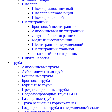
Швеллер
Швеллер алюминиевый
Швеллер нержавеющий
Швеллер стальной
Шестигранник
Бронзовый шестигранник
Алюминиевый шестигранник
Латунный шестигранник
Медный шестигранник
Шестигранник нержавеющий
Шестигранник стальной
Титановый шестигранник
Шпунт Ларсена
Труба
Алюминиевые трубы
Асбестоцементная труба
Бесшовные трубы
Бронзовая труба
Бурильные трубы
Предизолированные трубы
Водогазопроводные трубы ВГП
Газлифтные трубы
Труба бесшовная горячекатаная
Гофрированная труба из нержавеющей стали