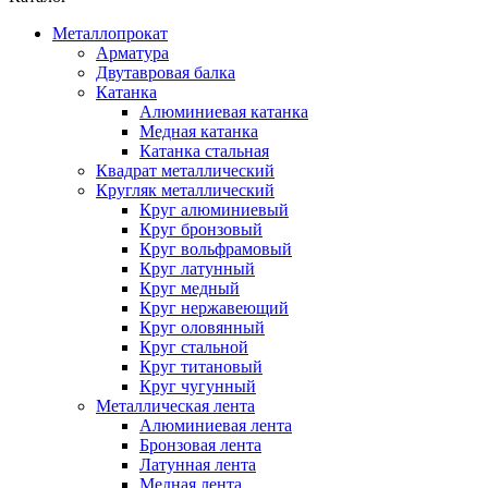
Металлопрокат
Арматура
Двутавровая балка
Катанка
Алюминиевая катанка
Медная катанка
Катанка стальная
Квадрат металлический
Кругляк металлический
Круг алюминиевый
Круг бронзовый
Круг вольфрамовый
Круг латунный
Круг медный
Круг нержавеющий
Круг оловянный
Круг стальной
Круг титановый
Круг чугунный
Металлическая лента
Алюминиевая лента
Бронзовая лента
Латунная лента
Медная лента