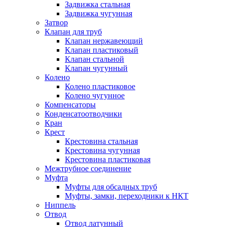
Задвижка стальная
Задвижка чугунная
Затвор
Клапан для труб
Клапан нержавеющий
Клапан пластиковый
Клапан стальной
Клапан чугунный
Колено
Колено пластиковое
Колено чугунное
Компенсаторы
Конденсатоотводчики
Кран
Крест
Крестовина стальная
Крестовина чугунная
Крестовина пластиковая
Межтрубное соединение
Муфта
Муфты для обсадных труб
Муфты, замки, переходники к НКТ
Ниппель
Отвод
Отвод латунный