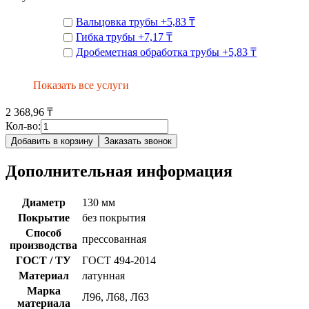
Вальцовка трубы
+
5,83 ₸
Гибка трубы
+
7,17 ₸
Дробеметная обработка трубы
+
5,83 ₸
Показать все услуги
2 368,96 ₸
Кол-во:
Добавить в корзину
Заказать звонок
Дополнительная информация
Диаметр
130 мм
Покрытие
без покрытия
Способ
прессованная
производства
ГОСТ / ТУ
ГОСТ 494-2014
Материал
латунная
Марка
Л96, Л68, Л63
материала