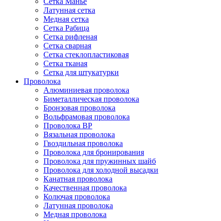
Сетка Манье
Латунная сетка
Медная сетка
Сетка Рабица
Сетка рифленая
Сетка сварная
Сетка стеклопластиковая
Сетка тканая
Сетка для штукатурки
Проволока
Алюминиевая проволока
Биметаллическая проволока
Бронзовая проволока
Вольфрамовая проволока
Проволока ВР
Вязальная проволока
Гвоздильная проволока
Проволока для бронирования
Проволока для пружинных шайб
Проволока для холодной высадки
Канатная проволока
Качественная проволока
Колючая проволока
Латунная проволока
Медная проволока