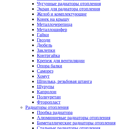
Чугунные радиаторы отопления
Экран для радиатора отопления
Желоб и комплектующие
Конек на крышу
Металлочерепица
Металлошифер
Гайки
Гвозди
Дюбель
Заклепки
Контргайка
Крепеж для вентиляции
Опора балки
Саморез
Хомут
Шпилька, резьбовая штанга
Шурупы
Капролон
Полиуретан
Фторопласт
Радиаторы отопления
Пробка радиатора
Алюминиевые радиаторы отопления
Биметаллические радиаторы отопления
Стальные радиаторы отопления