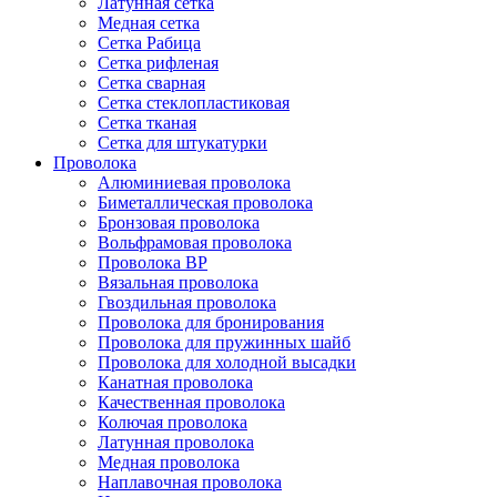
Латунная сетка
Медная сетка
Сетка Рабица
Сетка рифленая
Сетка сварная
Сетка стеклопластиковая
Сетка тканая
Сетка для штукатурки
Проволока
Алюминиевая проволока
Биметаллическая проволока
Бронзовая проволока
Вольфрамовая проволока
Проволока ВР
Вязальная проволока
Гвоздильная проволока
Проволока для бронирования
Проволока для пружинных шайб
Проволока для холодной высадки
Канатная проволока
Качественная проволока
Колючая проволока
Латунная проволока
Медная проволока
Наплавочная проволока