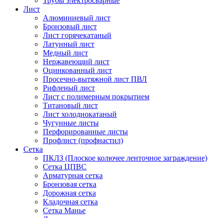
Трубы электросварные
Лист
Алюминиевый лист
Бронзовый лист
Лист горячекатаный
Латунный лист
Медный лист
Нержавеющий лист
Оцинкованный лист
Просечно-вытяжной лист ПВЛ
Рифленый лист
Лист с полимерным покрытием
Титановый лист
Лист холоднокатаный
Чугунные листы
Перфорированные листы
Профлист (профнастил)
Сетка
ПКЛЗ (Плоское колючее ленточное заграждение)
Сетка ЦПВС
Арматурная сетка
Бронзовая сетка
Дорожная сетка
Кладочная сетка
Сетка Манье