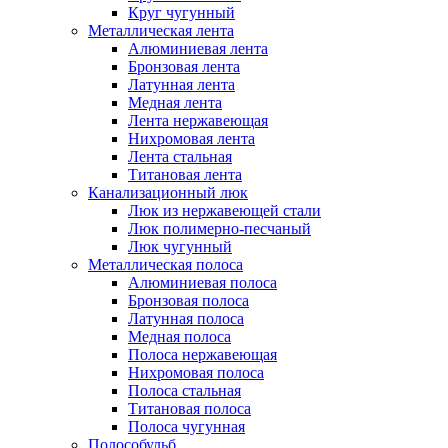
Круг чугунный
Металлическая лента
Алюминиевая лента
Бронзовая лента
Латунная лента
Медная лента
Лента нержавеющая
Нихромовая лента
Лента стальная
Титановая лента
Канализационный люк
Люк из нержавеющей стали
Люк полимерно-песчаный
Люк чугунный
Металлическая полоса
Алюминиевая полоса
Бронзовая полоса
Латунная полоса
Медная полоса
Полоса нержавеющая
Нихромовая полоса
Полоса стальная
Титановая полоса
Полоса чугунная
Полособульб