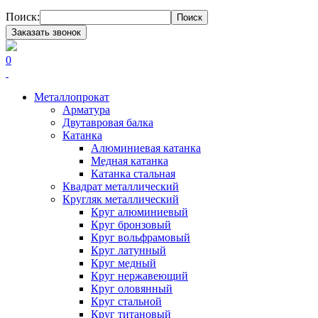
Поиск:
Поиск
Заказать звонок
0
Металлопрокат
Арматура
Двутавровая балка
Катанка
Алюминиевая катанка
Медная катанка
Катанка стальная
Квадрат металлический
Кругляк металлический
Круг алюминиевый
Круг бронзовый
Круг вольфрамовый
Круг латунный
Круг медный
Круг нержавеющий
Круг оловянный
Круг стальной
Круг титановый