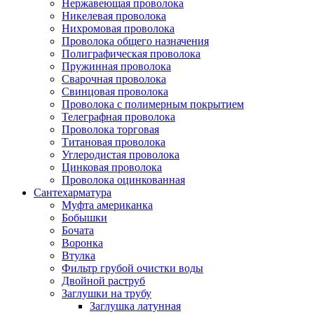
Нержавеющая проволока
Никелевая проволока
Нихромовая проволока
Проволока общего назначения
Полиграфическая проволока
Пружинная проволока
Сварочная проволока
Свинцовая проволока
Проволока с полимерным покрытием
Телеграфная проволока
Проволока торговая
Титановая проволока
Углеродистая проволока
Цинковая проволока
Проволока оцинкованная
Сантехарматура
Муфта американка
Бобышки
Бочата
Воронка
Втулка
Фильтр грубой очистки воды
Двойной раструб
Заглушки на трубу
Заглушка латунная