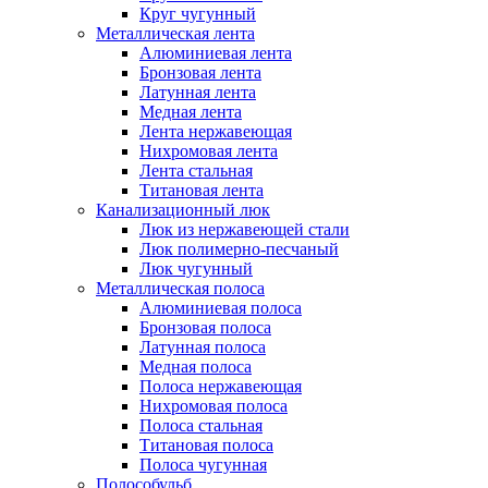
Круг чугунный
Металлическая лента
Алюминиевая лента
Бронзовая лента
Латунная лента
Медная лента
Лента нержавеющая
Нихромовая лента
Лента стальная
Титановая лента
Канализационный люк
Люк из нержавеющей стали
Люк полимерно-песчаный
Люк чугунный
Металлическая полоса
Алюминиевая полоса
Бронзовая полоса
Латунная полоса
Медная полоса
Полоса нержавеющая
Нихромовая полоса
Полоса стальная
Титановая полоса
Полоса чугунная
Полособульб