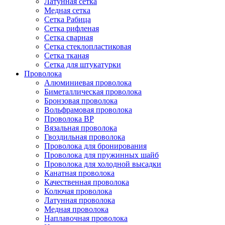
Латунная сетка
Медная сетка
Сетка Рабица
Сетка рифленая
Сетка сварная
Сетка стеклопластиковая
Сетка тканая
Сетка для штукатурки
Проволока
Алюминиевая проволока
Биметаллическая проволока
Бронзовая проволока
Вольфрамовая проволока
Проволока ВР
Вязальная проволока
Гвоздильная проволока
Проволока для бронирования
Проволока для пружинных шайб
Проволока для холодной высадки
Канатная проволока
Качественная проволока
Колючая проволока
Латунная проволока
Медная проволока
Наплавочная проволока