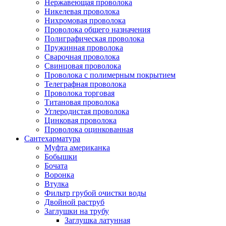
Нержавеющая проволока
Никелевая проволока
Нихромовая проволока
Проволока общего назначения
Полиграфическая проволока
Пружинная проволока
Сварочная проволока
Свинцовая проволока
Проволока с полимерным покрытием
Телеграфная проволока
Проволока торговая
Титановая проволока
Углеродистая проволока
Цинковая проволока
Проволока оцинкованная
Сантехарматура
Муфта американка
Бобышки
Бочата
Воронка
Втулка
Фильтр грубой очистки воды
Двойной раструб
Заглушки на трубу
Заглушка латунная