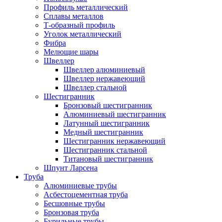
Профиль металлический
Сплавы металлов
Т-образный профиль
Уголок металлический
Фибра
Мелющие шары
Швеллер
Швеллер алюминиевый
Швеллер нержавеющий
Швеллер стальной
Шестигранник
Бронзовый шестигранник
Алюминиевый шестигранник
Латунный шестигранник
Медный шестигранник
Шестигранник нержавеющий
Шестигранник стальной
Титановый шестигранник
Шпунт Ларсена
Труба
Алюминиевые трубы
Асбестоцементная труба
Бесшовные трубы
Бронзовая труба
Бурильные трубы