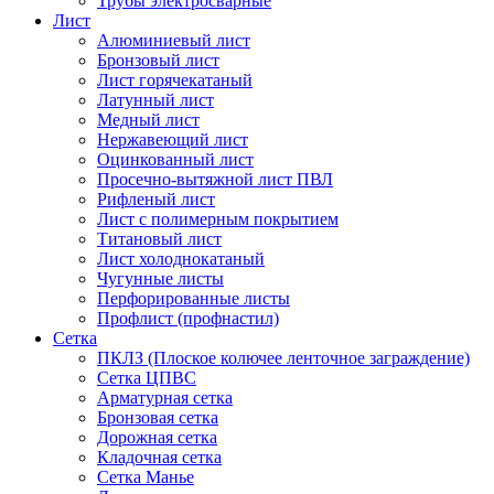
Трубы электросварные
Лист
Алюминиевый лист
Бронзовый лист
Лист горячекатаный
Латунный лист
Медный лист
Нержавеющий лист
Оцинкованный лист
Просечно-вытяжной лист ПВЛ
Рифленый лист
Лист с полимерным покрытием
Титановый лист
Лист холоднокатаный
Чугунные листы
Перфорированные листы
Профлист (профнастил)
Сетка
ПКЛЗ (Плоское колючее ленточное заграждение)
Сетка ЦПВС
Арматурная сетка
Бронзовая сетка
Дорожная сетка
Кладочная сетка
Сетка Манье