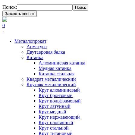
Поиск:
Поиск
Заказать звонок
0
Металлопрокат
Арматура
Двутавровая балка
Катанка
Алюминиевая катанка
Медная катанка
Катанка стальная
Квадрат металлический
Кругляк металлический
Круг алюминиевый
Круг бронзовый
Круг вольфрамовый
Круг латунный
Круг медный
Круг нержавеющий
Круг оловянный
Круг стальной
Круг титановый