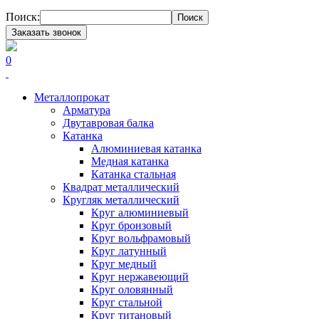
Поиск:
Поиск
Заказать звонок
0
Металлопрокат
Арматура
Двутавровая балка
Катанка
Алюминиевая катанка
Медная катанка
Катанка стальная
Квадрат металлический
Кругляк металлический
Круг алюминиевый
Круг бронзовый
Круг вольфрамовый
Круг латунный
Круг медный
Круг нержавеющий
Круг оловянный
Круг стальной
Круг титановый