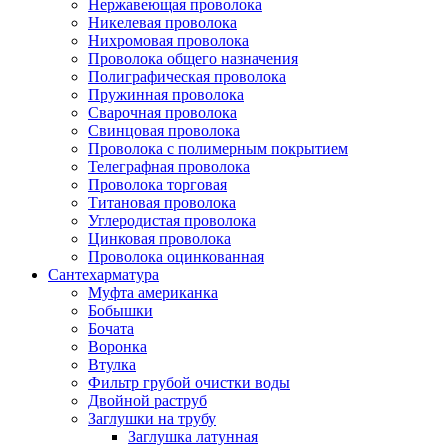
Нержавеющая проволока
Никелевая проволока
Нихромовая проволока
Проволока общего назначения
Полиграфическая проволока
Пружинная проволока
Сварочная проволока
Свинцовая проволока
Проволока с полимерным покрытием
Телеграфная проволока
Проволока торговая
Титановая проволока
Углеродистая проволока
Цинковая проволока
Проволока оцинкованная
Сантехарматура
Муфта американка
Бобышки
Бочата
Воронка
Втулка
Фильтр грубой очистки воды
Двойной раструб
Заглушки на трубу
Заглушка латунная