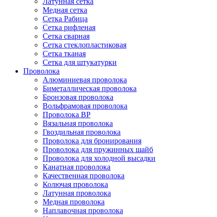
Латунная сетка
Медная сетка
Сетка Рабица
Сетка рифленая
Сетка сварная
Сетка стеклопластиковая
Сетка тканая
Сетка для штукатурки
Проволока
Алюминиевая проволока
Биметаллическая проволока
Бронзовая проволока
Вольфрамовая проволока
Проволока ВР
Вязальная проволока
Гвоздильная проволока
Проволока для бронирования
Проволока для пружинных шайб
Проволока для холодной высадки
Канатная проволока
Качественная проволока
Колючая проволока
Латунная проволока
Медная проволока
Наплавочная проволока