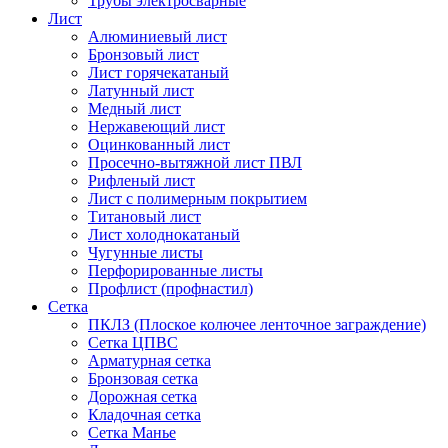
Трубы электросварные
Лист
Алюминиевый лист
Бронзовый лист
Лист горячекатаный
Латунный лист
Медный лист
Нержавеющий лист
Оцинкованный лист
Просечно-вытяжной лист ПВЛ
Рифленый лист
Лист с полимерным покрытием
Титановый лист
Лист холоднокатаный
Чугунные листы
Перфорированные листы
Профлист (профнастил)
Сетка
ПКЛЗ (Плоское колючее ленточное заграждение)
Сетка ЦПВС
Арматурная сетка
Бронзовая сетка
Дорожная сетка
Кладочная сетка
Сетка Манье