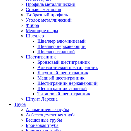
Профиль металлический
Сплавы металлов
Т-образный профиль
Уголок металлический
Фибра
Мелющие шары
Швеллер
Швеллер алюминиевый
Швеллер нержавеющий
Швеллер стальной
Шестигранник
Бронзовый шестигранник
Алюминиевый шестигранник
Латунный шестигранник
Медный шестигранник
Шестигранник нержавеющий
Шестигранник стальной
Титановый шестигранник
Шпунт Ларсена
Труба
Алюминиевые трубы
Асбестоцементная труба
Бесшовные трубы
Бронзовая труба
Бурильные трубы