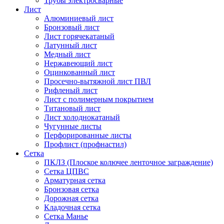
Трубы электросварные
Лист
Алюминиевый лист
Бронзовый лист
Лист горячекатаный
Латунный лист
Медный лист
Нержавеющий лист
Оцинкованный лист
Просечно-вытяжной лист ПВЛ
Рифленый лист
Лист с полимерным покрытием
Титановый лист
Лист холоднокатаный
Чугунные листы
Перфорированные листы
Профлист (профнастил)
Сетка
ПКЛЗ (Плоское колючее ленточное заграждение)
Сетка ЦПВС
Арматурная сетка
Бронзовая сетка
Дорожная сетка
Кладочная сетка
Сетка Манье