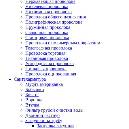
Нержавеющая проволока
Никелевая проволока
Нихромовая проволока
Проволока общего назначения
Полиграфическая проволока
Пружинная проволока
Сварочная проволока
Свинцовая проволока
Проволока с полимерным покрытием
Телеграфная проволока
Проволока торговая
Титановая проволока
Углеродистая проволока
Цинковая проволока
Проволока оцинкованная
Сантехарматура
Муфта американка
Бобышки
Бочата
Воронка
Втулка
Фильтр грубой очистки воды
Двойной раструб
Заглушки на трубу
Заглушка латунная