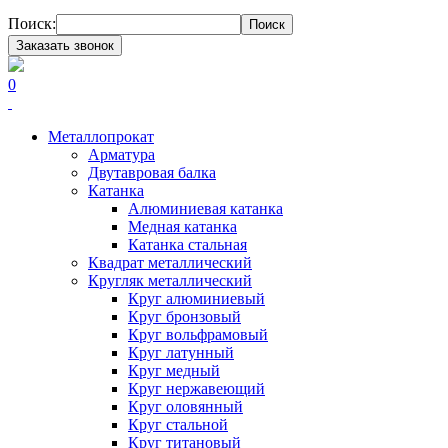
Поиск:
Поиск
Заказать звонок
0
Металлопрокат
Арматура
Двутавровая балка
Катанка
Алюминиевая катанка
Медная катанка
Катанка стальная
Квадрат металлический
Кругляк металлический
Круг алюминиевый
Круг бронзовый
Круг вольфрамовый
Круг латунный
Круг медный
Круг нержавеющий
Круг оловянный
Круг стальной
Круг титановый