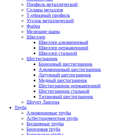
Профиль металлический
Сплавы металлов
Т-образный профиль
Уголок металлический
Фибра
Мелющие шары
Швеллер
Швеллер алюминиевый
Швеллер нержавеющий
Швеллер стальной
Шестигранник
Бронзовый шестигранник
Алюминиевый шестигранник
Латунный шестигранник
Медный шестигранник
Шестигранник нержавеющий
Шестигранник стальной
Титановый шестигранник
Шпунт Ларсена
Труба
Алюминиевые трубы
Асбестоцементная труба
Бесшовные трубы
Бронзовая труба
Бурильные трубы