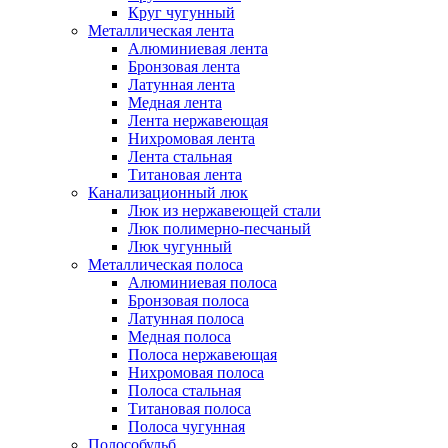
Круг чугунный
Металлическая лента
Алюминиевая лента
Бронзовая лента
Латунная лента
Медная лента
Лента нержавеющая
Нихромовая лента
Лента стальная
Титановая лента
Канализационный люк
Люк из нержавеющей стали
Люк полимерно-песчаный
Люк чугунный
Металлическая полоса
Алюминиевая полоса
Бронзовая полоса
Латунная полоса
Медная полоса
Полоса нержавеющая
Нихромовая полоса
Полоса стальная
Титановая полоса
Полоса чугунная
Полособульб