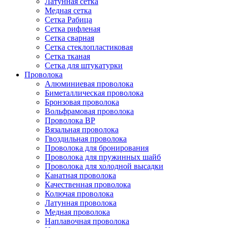
Латунная сетка
Медная сетка
Сетка Рабица
Сетка рифленая
Сетка сварная
Сетка стеклопластиковая
Сетка тканая
Сетка для штукатурки
Проволока
Алюминиевая проволока
Биметаллическая проволока
Бронзовая проволока
Вольфрамовая проволока
Проволока ВР
Вязальная проволока
Гвоздильная проволока
Проволока для бронирования
Проволока для пружинных шайб
Проволока для холодной высадки
Канатная проволока
Качественная проволока
Колючая проволока
Латунная проволока
Медная проволока
Наплавочная проволока