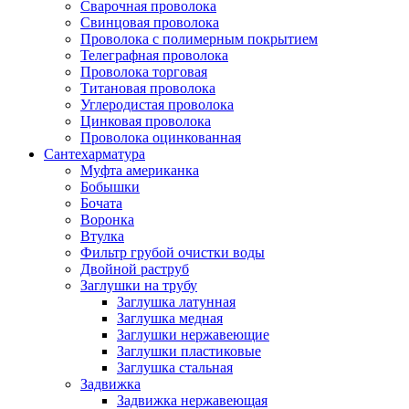
Сварочная проволока
Свинцовая проволока
Проволока с полимерным покрытием
Телеграфная проволока
Проволока торговая
Титановая проволока
Углеродистая проволока
Цинковая проволока
Проволока оцинкованная
Сантехарматура
Муфта американка
Бобышки
Бочата
Воронка
Втулка
Фильтр грубой очистки воды
Двойной раструб
Заглушки на трубу
Заглушка латунная
Заглушка медная
Заглушки нержавеющие
Заглушки пластиковые
Заглушка стальная
Задвижка
Задвижка нержавеющая