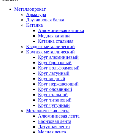
Металлопрокат
Арматура
Двутавровая балка
Катанка
Алюминиевая катанка
Медная катанка
Катанка стальная
Квадрат металлический
Кругляк металлический
Круг алюминиевый
Круг бронзовый
Круг вольфрамовый
Круг латунный
Круг медный
Круг нержавеющий
Круг оловянный
Круг стальной
Круг титановый
Круг чугунный
Металлическая лента
Алюминиевая лента
Бронзовая лента
Латунная лента
Медная лента