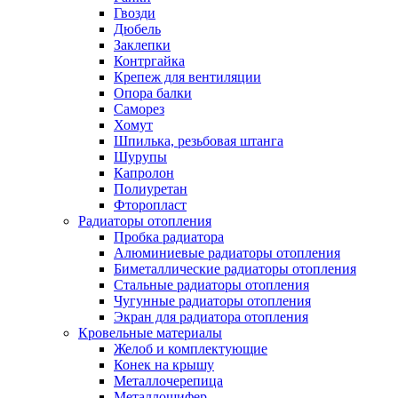
Гвозди
Дюбель
Заклепки
Контргайка
Крепеж для вентиляции
Опора балки
Саморез
Хомут
Шпилька, резьбовая штанга
Шурупы
Капролон
Полиуретан
Фторопласт
Радиаторы отопления
Пробка радиатора
Алюминиевые радиаторы отопления
Биметаллические радиаторы отопления
Стальные радиаторы отопления
Чугунные радиаторы отопления
Экран для радиатора отопления
Кровельные материалы
Желоб и комплектующие
Конек на крышу
Металлочерепица
Металлошифер