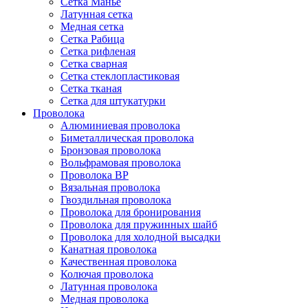
Сетка Манье
Латунная сетка
Медная сетка
Сетка Рабица
Сетка рифленая
Сетка сварная
Сетка стеклопластиковая
Сетка тканая
Сетка для штукатурки
Проволока
Алюминиевая проволока
Биметаллическая проволока
Бронзовая проволока
Вольфрамовая проволока
Проволока ВР
Вязальная проволока
Гвоздильная проволока
Проволока для бронирования
Проволока для пружинных шайб
Проволока для холодной высадки
Канатная проволока
Качественная проволока
Колючая проволока
Латунная проволока
Медная проволока