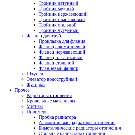
Тройник латунный
Тройник медный
Тройник нержавеющий
Тройник пластиковый
Тройник стальной
Тройник чугунный
Фланец для труб
Прокладка для фланца
Фланец алюминиевый
Фланец нержавеющий
Фланец пластиковый
Фланец стальной
Фланцевый фильтр
Штуцер
Элеватор водоструйный
Футорки
Прочее
Радиаторы отопления
Кровельные материалы
Метизы
Полимеры
Пробка радиатора
Алюминиевые радиаторы отопления
Биметаллические радиаторы отопления
Стальные радиаторы отопления