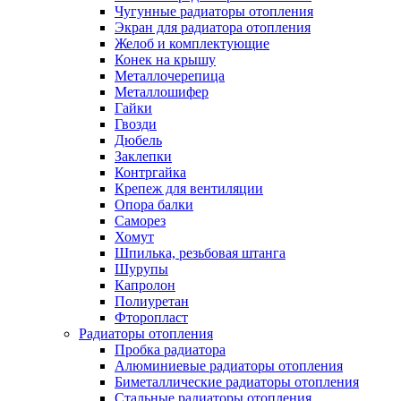
Чугунные радиаторы отопления
Экран для радиатора отопления
Желоб и комплектующие
Конек на крышу
Металлочерепица
Металлошифер
Гайки
Гвозди
Дюбель
Заклепки
Контргайка
Крепеж для вентиляции
Опора балки
Саморез
Хомут
Шпилька, резьбовая штанга
Шурупы
Капролон
Полиуретан
Фторопласт
Радиаторы отопления
Пробка радиатора
Алюминиевые радиаторы отопления
Биметаллические радиаторы отопления
Стальные радиаторы отопления