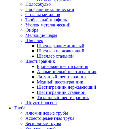
Полособульб
Профиль металлический
Сплавы металлов
Т-образный профиль
Уголок металлический
Фибра
Мелющие шары
Швеллер
Швеллер алюминиевый
Швеллер нержавеющий
Швеллер стальной
Шестигранник
Бронзовый шестигранник
Алюминиевый шестигранник
Латунный шестигранник
Медный шестигранник
Шестигранник нержавеющий
Шестигранник стальной
Титановый шестигранник
Шпунт Ларсена
Труба
Алюминиевые трубы
Асбестоцементная труба
Бесшовные трубы
Бронзовая труба