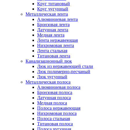
Круг титановый
Круг чугунный
Металлическая лента
Алюминиевая лента
Бронзовая лента
Латунная лента
Медная лента
Лента нержавеющая
Нихромовая лента
Лента стальная
Титановая лента
Канализационный люк
Люк из нержавеющей стали
Люк полимерно-песчаный
Люк чугунный
Металлическая полоса
Алюминиевая полоса
Бронзовая полоса
Латунная полоса
Медная полоса
Полоса нержавеющая
Нихромовая полоса
Полоса стальная
Титановая полоса
Полоса чугунная