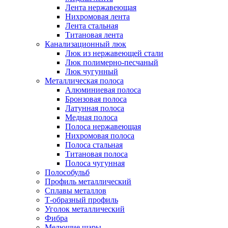
Лента нержавеющая
Нихромовая лента
Лента стальная
Титановая лента
Канализационный люк
Люк из нержавеющей стали
Люк полимерно-песчаный
Люк чугунный
Металлическая полоса
Алюминиевая полоса
Бронзовая полоса
Латунная полоса
Медная полоса
Полоса нержавеющая
Нихромовая полоса
Полоса стальная
Титановая полоса
Полоса чугунная
Полособульб
Профиль металлический
Сплавы металлов
Т-образный профиль
Уголок металлический
Фибра
Мелющие шары