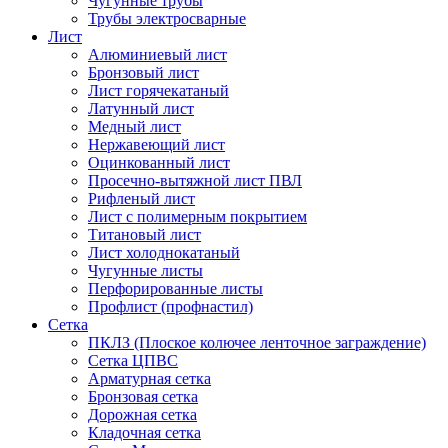
Чугунные трубы
Трубы электросварные
Лист
Алюминиевый лист
Бронзовый лист
Лист горячекатаный
Латунный лист
Медный лист
Нержавеющий лист
Оцинкованный лист
Просечно-вытяжной лист ПВЛ
Рифленый лист
Лист с полимерным покрытием
Титановый лист
Лист холоднокатаный
Чугунные листы
Перфорированные листы
Профлист (профнастил)
Сетка
ПКЛЗ (Плоское колючее ленточное заграждение)
Сетка ЦПВС
Арматурная сетка
Бронзовая сетка
Дорожная сетка
Кладочная сетка