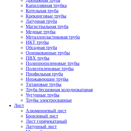
Дренажная труба
Капиллярная трубка
Котельная труба
Крекинговые трубы
Латунная труба
Магистральная труба
Медные трубы
Металлопластиковая труба
НКТ трубы
Обсадная труба
Оцинкованные трубы
ПВХ трубы
Полипропиленовые трубы
Полиэтиленовые трубы
Профильная труба
Нержавеющие трубы
Титановые трубы
Труба бесшовная холоднокатаная
Чугунные трубы
Трубы электросварные
Лист
Алюминиевый лист
Бронзовый лист
Лист горячекатаный
Латунный лист