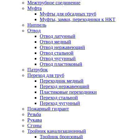
Межтрубное соединение
Муфта
Муфты для обсадных труб
Муфты, замки, переходники к НКТ
Ниппель
Отвод
Отвод латунный
Отвод медный
Отвод нержавеющий
Отвод стальной
Отвод чугунный
Отвод пластиковый
Патрубок
Переход для труб
Переходник медный
Переход нержавеющий
Пластиковые переходники
Переход стальной
Переход чугунный
Пожарный гидрант
Резьба
Рукава
Сгоны
Тройник канализационный
Тройник бронзовый