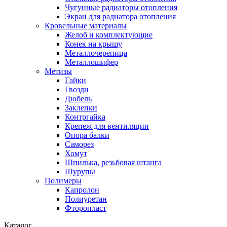
Чугунные радиаторы отопления
Экран для радиатора отопления
Кровельные материалы
Желоб и комплектующие
Конек на крышу
Металлочерепица
Металлошифер
Метизы
Гайки
Гвозди
Дюбель
Заклепки
Контргайка
Крепеж для вентиляции
Опора балки
Саморез
Хомут
Шпилька, резьбовая штанга
Шурупы
Полимеры
Капролон
Полиуретан
Фторопласт
Каталог