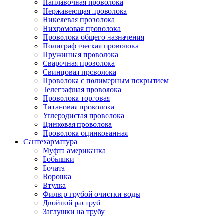
Наплавочная проволока
Нержавеющая проволока
Никелевая проволока
Нихромовая проволока
Проволока общего назначения
Полиграфическая проволока
Пружинная проволока
Сварочная проволока
Свинцовая проволока
Проволока с полимерным покрытием
Телеграфная проволока
Проволока торговая
Титановая проволока
Углеродистая проволока
Цинковая проволока
Проволока оцинкованная
Сантехарматура
Муфта американка
Бобышки
Бочата
Воронка
Втулка
Фильтр грубой очистки воды
Двойной раструб
Заглушки на трубу