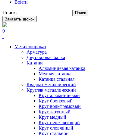
Войти
Поиск:
Поиск
Заказать звонок
0
Металлопрокат
Арматура
Двутавровая балка
Катанка
Алюминиевая катанка
Медная катанка
Катанка стальная
Квадрат металлический
Кругляк металлический
Круг алюминиевый
Круг бронзовый
Круг вольфрамовый
Круг латунный
Круг медный
Круг нержавеющий
Круг оловянный
Круг стальной