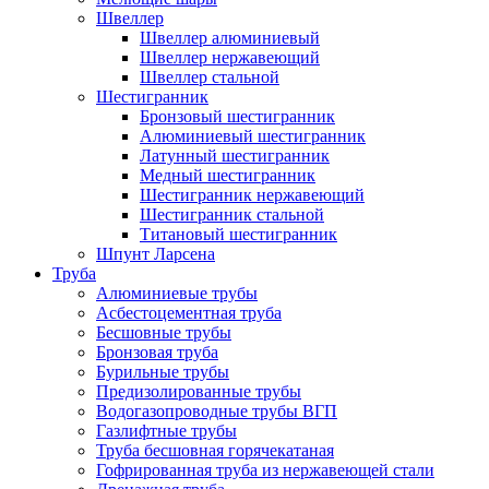
Швеллер
Швеллер алюминиевый
Швеллер нержавеющий
Швеллер стальной
Шестигранник
Бронзовый шестигранник
Алюминиевый шестигранник
Латунный шестигранник
Медный шестигранник
Шестигранник нержавеющий
Шестигранник стальной
Титановый шестигранник
Шпунт Ларсена
Труба
Алюминиевые трубы
Асбестоцементная труба
Бесшовные трубы
Бронзовая труба
Бурильные трубы
Предизолированные трубы
Водогазопроводные трубы ВГП
Газлифтные трубы
Труба бесшовная горячекатаная
Гофрированная труба из нержавеющей стали