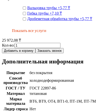
Вальцовка трубы
+
5,77 ₸
Гибка трубы
+
7,10 ₸
Дробеметная обработка трубы
+
5,77 ₸
Показать все услуги
25 972,08 ₸
Кол-во:
Добавить в корзину
Заказать звонок
Дополнительная информация
Покрытие
без покрытия
Способ
холоднодеформированная
производства
ГОСТ / ТУ
ГОСТ 22897-86
Материал
титановая
Марка
ВТ6, ВТ9, ОТ4, ВТ1-0, ПТ-1М, ПТ-7М
материала
Лидер спроса
Нет