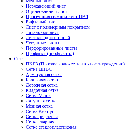
Медный лист
Нержавеющий лист
Оцинкованный лист
Просечно-вытяжной лист ПВЛ
Рифленый лист
Лист с полимерным покрытием
Титановый лист
Лист холоднокатаный
Чугунные листы
Перфорированные листы
Профлист (профнастил)
Сетка
ПКЛЗ (Плоское колючее ленточное заграждение)
Сетка ЦПВС
Арматурная сетка
Бронзовая сетка
Дорожная сетка
Кладочная сетка
Сетка Манье
Латунная сетка
Медная сетка
Сетка Рабица
Сетка рифленая
Сетка сварная
Сетка стеклопластиковая