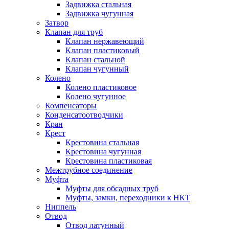
Задвижка стальная
Задвижка чугунная
Затвор
Клапан для труб
Клапан нержавеющий
Клапан пластиковый
Клапан стальной
Клапан чугунный
Колено
Колено пластиковое
Колено чугунное
Компенсаторы
Конденсатоотводчики
Кран
Крест
Крестовина стальная
Крестовина чугунная
Крестовина пластиковая
Межтрубное соединение
Муфта
Муфты для обсадных труб
Муфты, замки, переходники к НКТ
Ниппель
Отвод
Отвод латунный