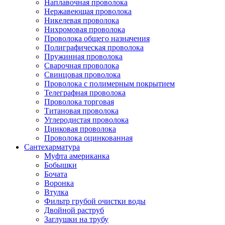
Наплавочная проволока
Нержавеющая проволока
Никелевая проволока
Нихромовая проволока
Проволока общего назначения
Полиграфическая проволока
Пружинная проволока
Сварочная проволока
Свинцовая проволока
Проволока с полимерным покрытием
Телеграфная проволока
Проволока торговая
Титановая проволока
Углеродистая проволока
Цинковая проволока
Проволока оцинкованная
Сантехарматура
Муфта американка
Бобышки
Бочата
Воронка
Втулка
Фильтр грубой очистки воды
Двойной раструб
Заглушки на трубу