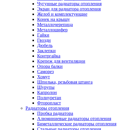
Чугунные радиаторы отопления
Экран для радиатора отопления
Желоб и комплектующие
Конек на крышу
Металлочерепица
Металлошифер
Гайки
Гвозди
Дюбель
Заклепки
Контргайка
Крепеж для вентиляции
Опора балки
Саморез
Хомут
Шпилька, резьбовая штанга
Шурупы
Капролон
Полиуретан
Фторопласт
Радиаторы отопления
Пробка радиатора
Алюминиевые радиаторы отопления
Биметаллические радиаторы отопления
Стальные радиаторы отопления