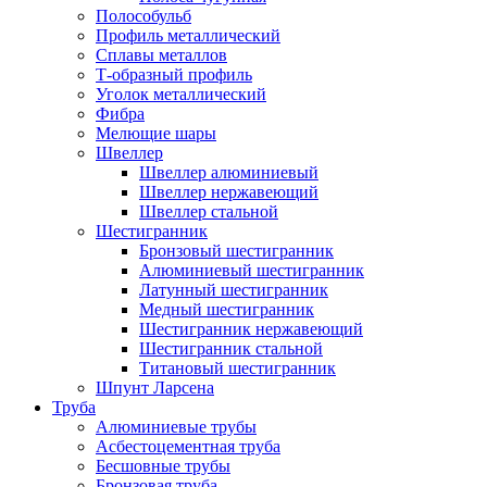
Полособульб
Профиль металлический
Сплавы металлов
Т-образный профиль
Уголок металлический
Фибра
Мелющие шары
Швеллер
Швеллер алюминиевый
Швеллер нержавеющий
Швеллер стальной
Шестигранник
Бронзовый шестигранник
Алюминиевый шестигранник
Латунный шестигранник
Медный шестигранник
Шестигранник нержавеющий
Шестигранник стальной
Титановый шестигранник
Шпунт Ларсена
Труба
Алюминиевые трубы
Асбестоцементная труба
Бесшовные трубы
Бронзовая труба