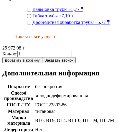
Вальцовка трубы
+
5,77 ₸
Гибка трубы
+
7,10 ₸
Дробеметная обработка трубы
+
5,77 ₸
Показать все услуги
25 972,08 ₸
Кол-во:
Добавить в корзину
Заказать звонок
Дополнительная информация
Покрытие
без покрытия
Способ
холоднодеформированная
производства
ГОСТ / ТУ
ГОСТ 22897-86
Материал
титановая
Марка
ВТ6, ВТ9, ОТ4, ВТ1-0, ПТ-1М, ПТ-7М
материала
Лидер спроса
Нет