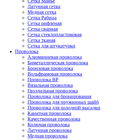
Сетка Манье
Латунная сетка
Медная сетка
Сетка Рабица
Сетка рифленая
Сетка сварная
Сетка стеклопластиковая
Сетка тканая
Сетка для штукатурки
Проволока
Алюминиевая проволока
Биметаллическая проволока
Бронзовая проволока
Вольфрамовая проволока
Проволока ВР
Вязальная проволока
Гвоздильная проволока
Проволока для бронирования
Проволока для пружинных шайб
Проволока для холодной высадки
Канатная проволока
Качественная проволока
Колючая проволока
Латунная проволока
Медная проволока