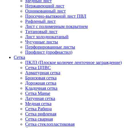
Медный лист
Нержавеющий лист
Оцинкованный лист
Просечно-вытяжной лист ПВЛ
Рифленый лист
Лист с полимерным покрытием
Титановый лист
Лист холоднокатаный
Чугунные листы
Перфорированные листы
Профлист (профнастил)
Сетка
ПКЛЗ (Плоское колючее ленточное заграждение)
Сетка ЦПВС
Арматурная сетка
Бронзовая сетка
Дорожная сетка
Кладочная сетка
Сетка Манье
Латунная сетка
Медная сетка
Сетка Рабица
Сетка рифленая
Сетка сварная
Сетка стеклопластиковая