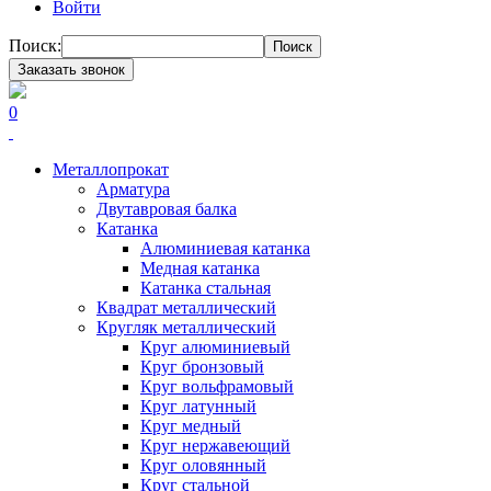
Войти
Поиск:
Поиск
Заказать звонок
0
Металлопрокат
Арматура
Двутавровая балка
Катанка
Алюминиевая катанка
Медная катанка
Катанка стальная
Квадрат металлический
Кругляк металлический
Круг алюминиевый
Круг бронзовый
Круг вольфрамовый
Круг латунный
Круг медный
Круг нержавеющий
Круг оловянный
Круг стальной