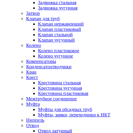
Задвижка стальная
Задвижка чугунная
Затвор
Клапан для труб
Клапан нержавеющий
Клапан пластиковый
Клапан стальной
Клапан чугунный
Колено
Колено пластиковое
Колено чугунное
Компенсаторы
Конденсатоотводчики
Кран
Крест
Крестовина стальная
Крестовина чугунная
Крестовина пластиковая
Межтрубное соединение
Муфта
Муфты для обсадных труб
Муфты, замки, переходники к НКТ
Ниппель
Отвод
Отвод латунный