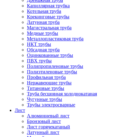
Дренажная труба
Капиллярная трубка
Котельная труба
Крекинговые трубы
Латунная труба
Магистральная труба
Медные трубы
Металлопластиковая труба
НКТ трубы
Обсадная труба
Оцинкованные трубы
ПВХ трубы
Полипропиленовые трубы
Полиэтиленовые трубы
Профильная труба
Нержавеющие трубы
Титановые трубы
Труба бесшовная холоднокатаная
Чугунные трубы
Трубы электросварные
Лист
Алюминиевый лист
Бронзовый лист
Лист горячекатаный
Латунный лист