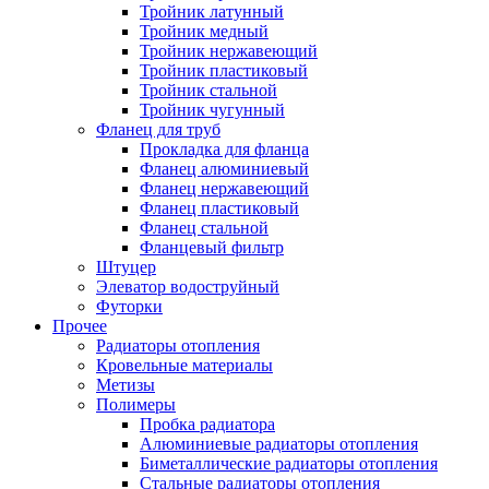
Тройник латунный
Тройник медный
Тройник нержавеющий
Тройник пластиковый
Тройник стальной
Тройник чугунный
Фланец для труб
Прокладка для фланца
Фланец алюминиевый
Фланец нержавеющий
Фланец пластиковый
Фланец стальной
Фланцевый фильтр
Штуцер
Элеватор водоструйный
Футорки
Прочее
Радиаторы отопления
Кровельные материалы
Метизы
Полимеры
Пробка радиатора
Алюминиевые радиаторы отопления
Биметаллические радиаторы отопления
Стальные радиаторы отопления