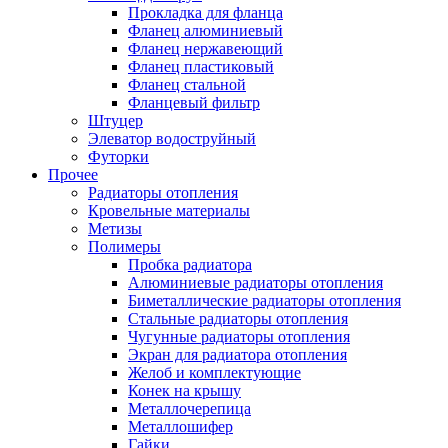
Прокладка для фланца
Фланец алюминиевый
Фланец нержавеющий
Фланец пластиковый
Фланец стальной
Фланцевый фильтр
Штуцер
Элеватор водоструйный
Футорки
Прочее
Радиаторы отопления
Кровельные материалы
Метизы
Полимеры
Пробка радиатора
Алюминиевые радиаторы отопления
Биметаллические радиаторы отопления
Стальные радиаторы отопления
Чугунные радиаторы отопления
Экран для радиатора отопления
Желоб и комплектующие
Конек на крышу
Металлочерепица
Металлошифер
Гайки