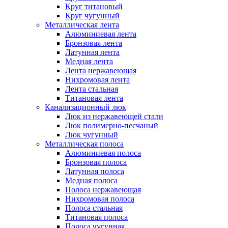
Круг титановый
Круг чугунный
Металлическая лента
Алюминиевая лента
Бронзовая лента
Латунная лента
Медная лента
Лента нержавеющая
Нихромовая лента
Лента стальная
Титановая лента
Канализационный люк
Люк из нержавеющей стали
Люк полимерно-песчаный
Люк чугунный
Металлическая полоса
Алюминиевая полоса
Бронзовая полоса
Латунная полоса
Медная полоса
Полоса нержавеющая
Нихромовая полоса
Полоса стальная
Титановая полоса
Полоса чугунная