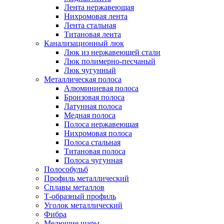
Лента нержавеющая
Нихромовая лента
Лента стальная
Титановая лента
Канализационный люк
Люк из нержавеющей стали
Люк полимерно-песчаный
Люк чугунный
Металлическая полоса
Алюминиевая полоса
Бронзовая полоса
Латунная полоса
Медная полоса
Полоса нержавеющая
Нихромовая полоса
Полоса стальная
Титановая полоса
Полоса чугунная
Полособульб
Профиль металлический
Сплавы металлов
Т-образный профиль
Уголок металлический
Фибра
Мелющие шары