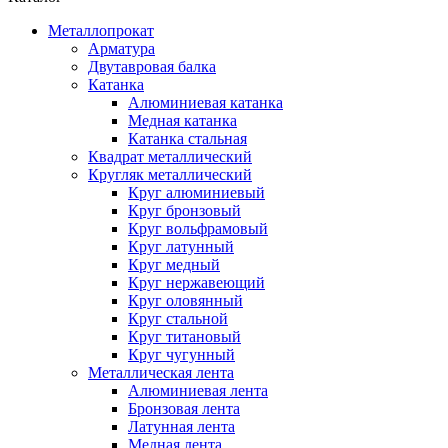
Металлопрокат
Арматура
Двутавровая балка
Катанка
Алюминиевая катанка
Медная катанка
Катанка стальная
Квадрат металлический
Кругляк металлический
Круг алюминиевый
Круг бронзовый
Круг вольфрамовый
Круг латунный
Круг медный
Круг нержавеющий
Круг оловянный
Круг стальной
Круг титановый
Круг чугунный
Металлическая лента
Алюминиевая лента
Бронзовая лента
Латунная лента
Медная лента