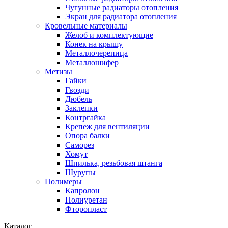
Чугунные радиаторы отопления
Экран для радиатора отопления
Кровельные материалы
Желоб и комплектующие
Конек на крышу
Металлочерепица
Металлошифер
Метизы
Гайки
Гвозди
Дюбель
Заклепки
Контргайка
Крепеж для вентиляции
Опора балки
Саморез
Хомут
Шпилька, резьбовая штанга
Шурупы
Полимеры
Капролон
Полиуретан
Фторопласт
Каталог