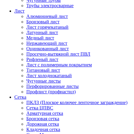
Чугунные трубы
Трубы электросварные
Лист
Алюминиевый лист
Бронзовый лист
Лист горячекатаный
Латунный лист
Медный лист
Нержавеющий лист
Оцинкованный лист
Просечно-вытяжной лист ПВЛ
Рифленый лист
Лист с полимерным покрытием
Титановый лист
Лист холоднокатаный
Чугунные листы
Перфорированные листы
Профлист (профнастил)
Сетка
ПКЛЗ (Плоское колючее ленточное заграждение)
Сетка ЦПВС
Арматурная сетка
Бронзовая сетка
Дорожная сетка
Кладочная сетка