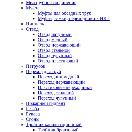
Межтрубное соединение
Муфта
Муфты для обсадных труб
Муфты, замки, переходники к НКТ
Ниппель
Отвод
Отвод латунный
Отвод медный
Отвод нержавеющий
Отвод стальной
Отвод чугунный
Отвод пластиковый
Патрубок
Переход для труб
Переходник медный
Переход нержавеющий
Пластиковые переходники
Переход стальной
Переход чугунный
Пожарный гидрант
Резьба
Рукава
Сгоны
Тройник канализационный
Тройник бронзовый