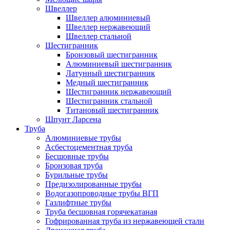
Швеллер
Швеллер алюминиевый
Швеллер нержавеющий
Швеллер стальной
Шестигранник
Бронзовый шестигранник
Алюминиевый шестигранник
Латунный шестигранник
Медный шестигранник
Шестигранник нержавеющий
Шестигранник стальной
Титановый шестигранник
Шпунт Ларсена
Труба
Алюминиевые трубы
Асбестоцементная труба
Бесшовные трубы
Бронзовая труба
Бурильные трубы
Предизолированные трубы
Водогазопроводные трубы ВГП
Газлифтные трубы
Труба бесшовная горячекатаная
Гофрированная труба из нержавеющей стали