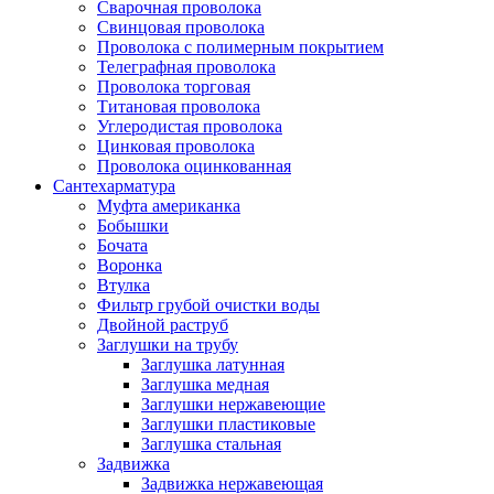
Сварочная проволока
Свинцовая проволока
Проволока с полимерным покрытием
Телеграфная проволока
Проволока торговая
Титановая проволока
Углеродистая проволока
Цинковая проволока
Проволока оцинкованная
Сантехарматура
Муфта американка
Бобышки
Бочата
Воронка
Втулка
Фильтр грубой очистки воды
Двойной раструб
Заглушки на трубу
Заглушка латунная
Заглушка медная
Заглушки нержавеющие
Заглушки пластиковые
Заглушка стальная
Задвижка
Задвижка нержавеющая