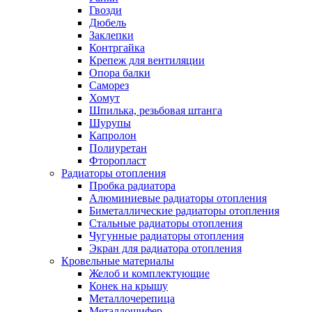
Гвозди
Дюбель
Заклепки
Контргайка
Крепеж для вентиляции
Опора балки
Саморез
Хомут
Шпилька, резьбовая штанга
Шурупы
Капролон
Полиуретан
Фторопласт
Радиаторы отопления
Пробка радиатора
Алюминиевые радиаторы отопления
Биметаллические радиаторы отопления
Стальные радиаторы отопления
Чугунные радиаторы отопления
Экран для радиатора отопления
Кровельные материалы
Желоб и комплектующие
Конек на крышу
Металлочерепица
Металлошифер