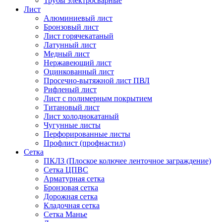
Трубы электросварные
Лист
Алюминиевый лист
Бронзовый лист
Лист горячекатаный
Латунный лист
Медный лист
Нержавеющий лист
Оцинкованный лист
Просечно-вытяжной лист ПВЛ
Рифленый лист
Лист с полимерным покрытием
Титановый лист
Лист холоднокатаный
Чугунные листы
Перфорированные листы
Профлист (профнастил)
Сетка
ПКЛЗ (Плоское колючее ленточное заграждение)
Сетка ЦПВС
Арматурная сетка
Бронзовая сетка
Дорожная сетка
Кладочная сетка
Сетка Манье