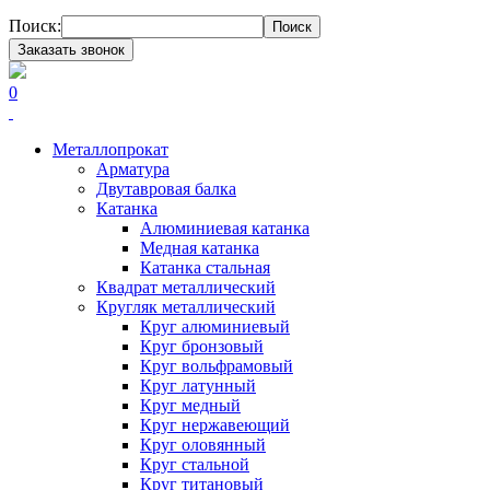
Поиск:
Поиск
Заказать звонок
0
Металлопрокат
Арматура
Двутавровая балка
Катанка
Алюминиевая катанка
Медная катанка
Катанка стальная
Квадрат металлический
Кругляк металлический
Круг алюминиевый
Круг бронзовый
Круг вольфрамовый
Круг латунный
Круг медный
Круг нержавеющий
Круг оловянный
Круг стальной
Круг титановый