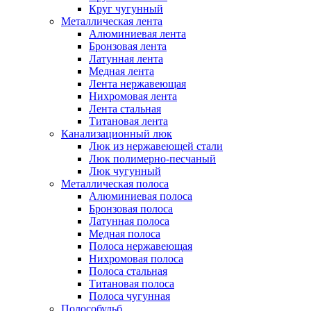
Круг чугунный
Металлическая лента
Алюминиевая лента
Бронзовая лента
Латунная лента
Медная лента
Лента нержавеющая
Нихромовая лента
Лента стальная
Титановая лента
Канализационный люк
Люк из нержавеющей стали
Люк полимерно-песчаный
Люк чугунный
Металлическая полоса
Алюминиевая полоса
Бронзовая полоса
Латунная полоса
Медная полоса
Полоса нержавеющая
Нихромовая полоса
Полоса стальная
Титановая полоса
Полоса чугунная
Полособульб