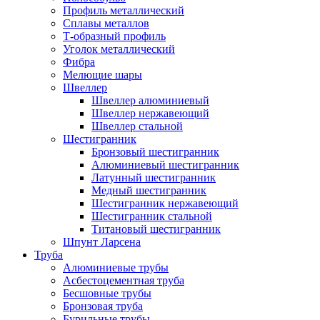
Профиль металлический
Сплавы металлов
Т-образный профиль
Уголок металлический
Фибра
Мелющие шары
Швеллер
Швеллер алюминиевый
Швеллер нержавеющий
Швеллер стальной
Шестигранник
Бронзовый шестигранник
Алюминиевый шестигранник
Латунный шестигранник
Медный шестигранник
Шестигранник нержавеющий
Шестигранник стальной
Титановый шестигранник
Шпунт Ларсена
Труба
Алюминиевые трубы
Асбестоцементная труба
Бесшовные трубы
Бронзовая труба
Бурильные трубы