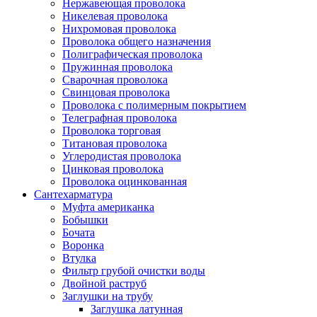
Нержавеющая проволока
Никелевая проволока
Нихромовая проволока
Проволока общего назначения
Полиграфическая проволока
Пружинная проволока
Сварочная проволока
Свинцовая проволока
Проволока с полимерным покрытием
Телеграфная проволока
Проволока торговая
Титановая проволока
Углеродистая проволока
Цинковая проволока
Проволока оцинкованная
Сантехарматура
Муфта американка
Бобышки
Бочата
Воронка
Втулка
Фильтр грубой очистки воды
Двойной раструб
Заглушки на трубу
Заглушка латунная