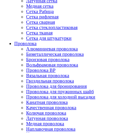
Латунная сетка
Медная сетка
Сетка Рабица
Сетка рифленая
Сетка сварная
Сетка стеклопластиковая
Сетка тканая
Сетка для штукатурки
Проволока
Алюминиевая проволока
Биметаллическая проволока
Бронзовая проволока
Вольфрамовая проволока
Проволока ВР
Вязальная проволока
Гвоздильная проволока
Проволока для бронирования
Проволока для пружинных шайб
Проволока для холодной высадки
Канатная проволока
Качественная проволока
Колючая проволока
Латунная проволока
Медная проволока
Наплавочная проволока