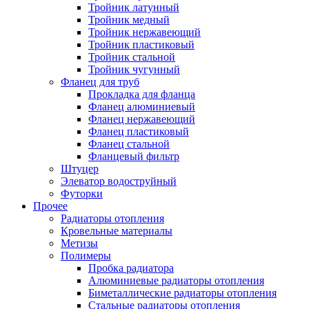
Тройник латунный
Тройник медный
Тройник нержавеющий
Тройник пластиковый
Тройник стальной
Тройник чугунный
Фланец для труб
Прокладка для фланца
Фланец алюминиевый
Фланец нержавеющий
Фланец пластиковый
Фланец стальной
Фланцевый фильтр
Штуцер
Элеватор водоструйный
Футорки
Прочее
Радиаторы отопления
Кровельные материалы
Метизы
Полимеры
Пробка радиатора
Алюминиевые радиаторы отопления
Биметаллические радиаторы отопления
Стальные радиаторы отопления