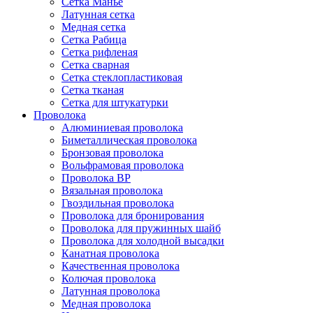
Сетка Манье
Латунная сетка
Медная сетка
Сетка Рабица
Сетка рифленая
Сетка сварная
Сетка стеклопластиковая
Сетка тканая
Сетка для штукатурки
Проволока
Алюминиевая проволока
Биметаллическая проволока
Бронзовая проволока
Вольфрамовая проволока
Проволока ВР
Вязальная проволока
Гвоздильная проволока
Проволока для бронирования
Проволока для пружинных шайб
Проволока для холодной высадки
Канатная проволока
Качественная проволока
Колючая проволока
Латунная проволока
Медная проволока