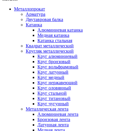
Металлопрокат
Арматура
Двутавровая балка
Катанка
Алюминиевая катанка
Медная катанка
Катанка стальная
Квадрат металлический
Кругляк металлический
Круг алюминиевый
Круг бронзовый
Круг вольфрамовый
Круг латунный
Круг медный
Круг нержавеющий
Круг оловянный
Круг стальной
Круг титановый
Круг чугунный
Металлическая лента
Алюминиевая лента
Бронзовая лента
Латунная лента
Медная лента