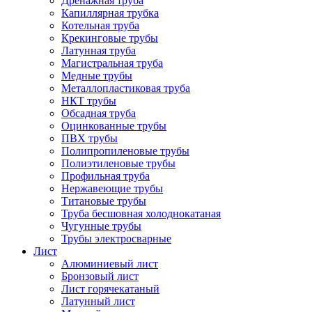
Дренажная труба
Капиллярная трубка
Котельная труба
Крекинговые трубы
Латунная труба
Магистральная труба
Медные трубы
Металлопластиковая труба
НКТ трубы
Обсадная труба
Оцинкованные трубы
ПВХ трубы
Полипропиленовые трубы
Полиэтиленовые трубы
Профильная труба
Нержавеющие трубы
Титановые трубы
Труба бесшовная холоднокатаная
Чугунные трубы
Трубы электросварные
Лист
Алюминиевый лист
Бронзовый лист
Лист горячекатаный
Латунный лист