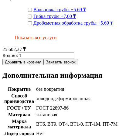
Вальцовка трубы
+
5,69 ₸
Гибка трубы
+
7,00 ₸
Дробеметная обработка трубы
+
5,69 ₸
Показать все услуги
25 602,37 ₸
Кол-во:
Добавить в корзину
Заказать звонок
Дополнительная информация
Покрытие
без покрытия
Способ
холоднодеформированная
производства
ГОСТ / ТУ
ГОСТ 22897-86
Материал
титановая
Марка
ВТ6, ВТ9, ОТ4, ВТ1-0, ПТ-1М, ПТ-7М
материала
Лидер спроса
Нет