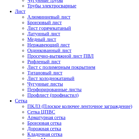
Чугунные трубы
Трубы электросварные
Лист
Алюминиевый лист
Бронзовый лист
Лист горячекатаный
Латунный лист
Медный лист
Нержавеющий лист
Оцинкованный лист
Просечно-вытяжной лист ПВЛ
Рифленый лист
Лист с полимерным покрытием
Титановый лист
Лист холоднокатаный
Чугунные листы
Перфорированные листы
Профлист (профнастил)
Сетка
ПКЛЗ (Плоское колючее ленточное заграждение)
Сетка ЦПВС
Арматурная сетка
Бронзовая сетка
Дорожная сетка
Кладочная сетка