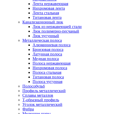
Лента нержавеющая
Нихромовая лента
Лента стальная
Титановая лента
Канализационный люк
Люк из нержавеющей стали
Люк полимерно-песчаный
Люк чугунный
Металлическая полоса
Алюминиевая полоса
Бронзовая полоса
Латунная полоса
Медная полоса
Полоса нержавеющая
Нихромовая полоса
Полоса стальная
Титановая полоса
Полоса чугунная
Полособульб
Профиль металлический
Сплавы металлов
Т-образный профиль
Уголок металлический
Фибра
Мелющие шары