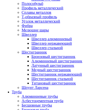
Полособульб
Профиль металлический
Сплавы металлов
Т-образный профиль
Уголок металлический
Фибра
Мелющие шары
Швеллер
Швеллер алюминиевый
Швеллер нержавеющий
Швеллер стальной
Шестигранник
Бронзовый шестигранник
Алюминиевый шестигранник
Латунный шестигранник
Медный шестигранник
Шестигранник нержавеющий
Шестигранник стальной
Титановый шестигранник
Шпунт Ларсена
Труба
Алюминиевые трубы
Асбестоцементная труба
Бесшовные трубы
Бронзовая труба