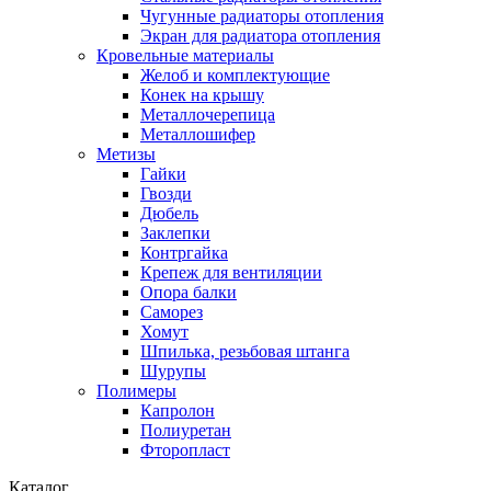
Чугунные радиаторы отопления
Экран для радиатора отопления
Кровельные материалы
Желоб и комплектующие
Конек на крышу
Металлочерепица
Металлошифер
Метизы
Гайки
Гвозди
Дюбель
Заклепки
Контргайка
Крепеж для вентиляции
Опора балки
Саморез
Хомут
Шпилька, резьбовая штанга
Шурупы
Полимеры
Капролон
Полиуретан
Фторопласт
Каталог