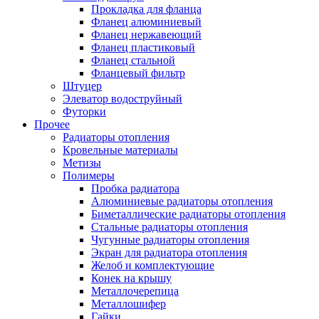
Прокладка для фланца
Фланец алюминиевый
Фланец нержавеющий
Фланец пластиковый
Фланец стальной
Фланцевый фильтр
Штуцер
Элеватор водоструйный
Футорки
Прочее
Радиаторы отопления
Кровельные материалы
Метизы
Полимеры
Пробка радиатора
Алюминиевые радиаторы отопления
Биметаллические радиаторы отопления
Стальные радиаторы отопления
Чугунные радиаторы отопления
Экран для радиатора отопления
Желоб и комплектующие
Конек на крышу
Металлочерепица
Металлошифер
Гайки