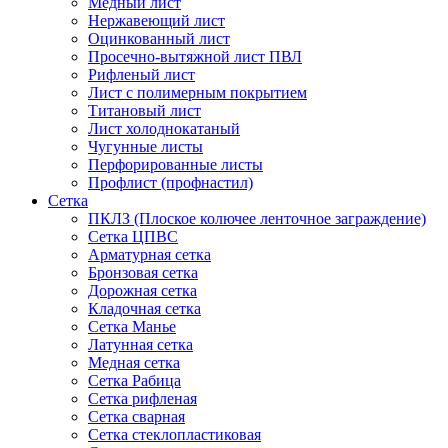
Медный лист
Нержавеющий лист
Оцинкованный лист
Просечно-вытяжной лист ПВЛ
Рифленый лист
Лист с полимерным покрытием
Титановый лист
Лист холоднокатаный
Чугунные листы
Перфорированные листы
Профлист (профнастил)
Сетка
ПКЛЗ (Плоское колючее ленточное заграждение)
Сетка ЦПВС
Арматурная сетка
Бронзовая сетка
Дорожная сетка
Кладочная сетка
Сетка Манье
Латунная сетка
Медная сетка
Сетка Рабица
Сетка рифленая
Сетка сварная
Сетка стеклопластиковая