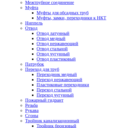
Межтрубное соединение
Муфта
Муфты для обсадных труб
Муфты, замки, переходники к НКТ
Ниппель
Отвод
Отвод латунный
Отвод медный
Отвод нержавеющий
Отвод стальной
Отвод чугунный
Отвод пластиковый
Патрубок
Переход для труб
Переходник медный
Переход нержавеющий
Пластиковые переходники
Переход стальной
Переход чугунный
Пожарный гидрант
Резьба
Рукава
Сгоны
Тройник канализационный
Тройник бронзовый