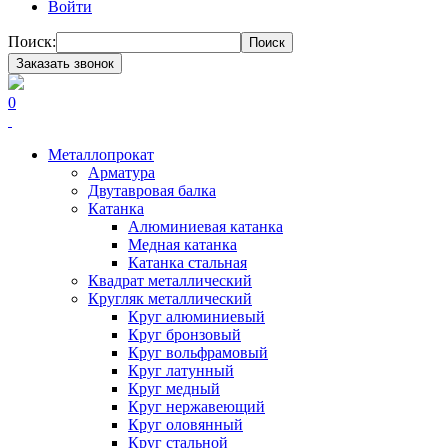
Войти
Поиск:
Поиск
Заказать звонок
0
Металлопрокат
Арматура
Двутавровая балка
Катанка
Алюминиевая катанка
Медная катанка
Катанка стальная
Квадрат металлический
Кругляк металлический
Круг алюминиевый
Круг бронзовый
Круг вольфрамовый
Круг латунный
Круг медный
Круг нержавеющий
Круг оловянный
Круг стальной