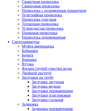
Сварочная проволока
Свинцовая проволока
Проволока с полимерным покрытием
Телеграфная проволока
Проволока торговая
Титановая проволока
Углеродистая проволока
Цинковая проволока
Проволока оцинкованная
Сантехарматура
Муфта американка
Бобышки
Бочата
Воронка
Втулка
Фильтр грубой очистки воды
Двойной раструб
Заглушки на трубу
Заглушка латунная
Заглушка медная
Заглушки нержавеющие
Заглушки пластиковые
Заглушка стальная
Задвижка
Задвижка нержавеющая