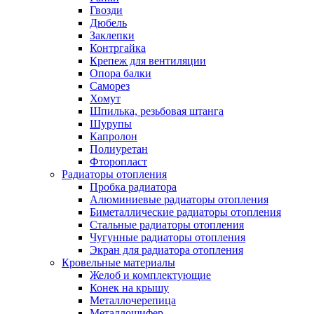
Гвозди
Дюбель
Заклепки
Контргайка
Крепеж для вентиляции
Опора балки
Саморез
Хомут
Шпилька, резьбовая штанга
Шурупы
Капролон
Полиуретан
Фторопласт
Радиаторы отопления
Пробка радиатора
Алюминиевые радиаторы отопления
Биметаллические радиаторы отопления
Стальные радиаторы отопления
Чугунные радиаторы отопления
Экран для радиатора отопления
Кровельные материалы
Желоб и комплектующие
Конек на крышу
Металлочерепица
Металлошифер