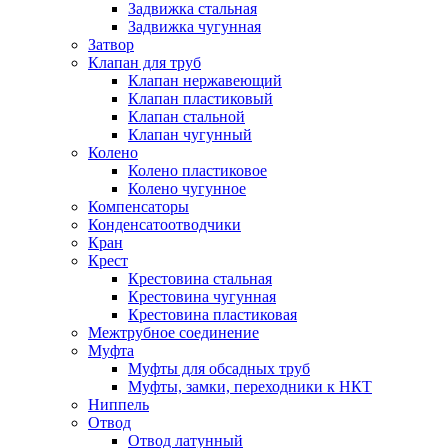
Задвижка стальная
Задвижка чугунная
Затвор
Клапан для труб
Клапан нержавеющий
Клапан пластиковый
Клапан стальной
Клапан чугунный
Колено
Колено пластиковое
Колено чугунное
Компенсаторы
Конденсатоотводчики
Кран
Крест
Крестовина стальная
Крестовина чугунная
Крестовина пластиковая
Межтрубное соединение
Муфта
Муфты для обсадных труб
Муфты, замки, переходники к НКТ
Ниппель
Отвод
Отвод латунный