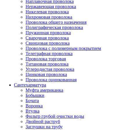
Наплавочная проволока
Нержавеющая проволока
Никелевая проволока
Нихромовая проволока
Проволока общего назначения
Полиграфическая проволока
Пружинная проволока
Сварочная проволока
Свинцовая проволока
Проволока с полимерным покрытием
Телеграфная проволока
Проволока торговая
Титановая проволока
Углеродистая проволока
Цинковая проволока
Проволока оцинкованная
Сантехарматура
Муфта американка
Бобышки
Бочата
Воронка
Втулка
Фильтр грубой очистки воды
Двойной раструб
Заглушки на трубу