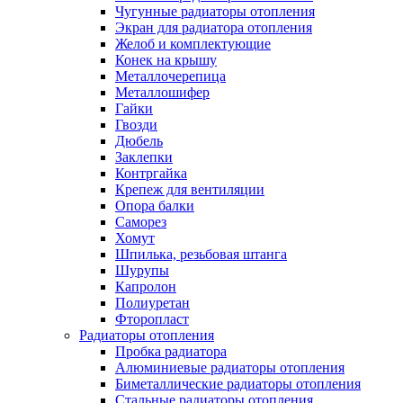
Чугунные радиаторы отопления
Экран для радиатора отопления
Желоб и комплектующие
Конек на крышу
Металлочерепица
Металлошифер
Гайки
Гвозди
Дюбель
Заклепки
Контргайка
Крепеж для вентиляции
Опора балки
Саморез
Хомут
Шпилька, резьбовая штанга
Шурупы
Капролон
Полиуретан
Фторопласт
Радиаторы отопления
Пробка радиатора
Алюминиевые радиаторы отопления
Биметаллические радиаторы отопления
Стальные радиаторы отопления