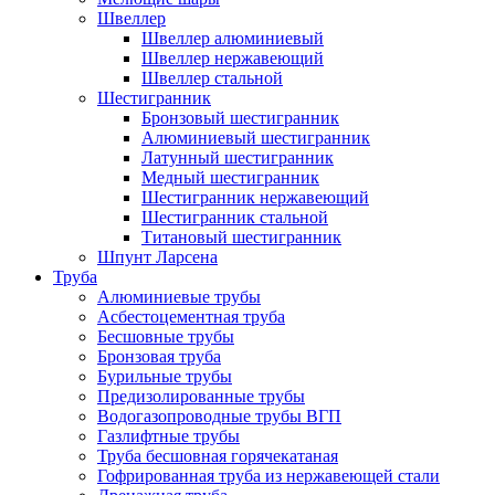
Швеллер
Швеллер алюминиевый
Швеллер нержавеющий
Швеллер стальной
Шестигранник
Бронзовый шестигранник
Алюминиевый шестигранник
Латунный шестигранник
Медный шестигранник
Шестигранник нержавеющий
Шестигранник стальной
Титановый шестигранник
Шпунт Ларсена
Труба
Алюминиевые трубы
Асбестоцементная труба
Бесшовные трубы
Бронзовая труба
Бурильные трубы
Предизолированные трубы
Водогазопроводные трубы ВГП
Газлифтные трубы
Труба бесшовная горячекатаная
Гофрированная труба из нержавеющей стали