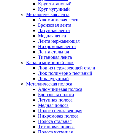
Круг титановый
Круг чугунный
Металлическая лента
Алюминиевая лента
Бронзовая лента
Латунная лента
Медная лента
Лента нержавеющая
Нихромовая лента
Лента стальная
Титановая лента
Канализационный люк
Люк из нержавеющей стали
Люк полимерно-песчаный
Люк чугунный
Металлическая полоса
Алюминиевая полоса
Бронзовая полоса
Латунная полоса
Медная полоса
Полоса нержавеющая
Нихромовая полоса
Полоса стальная
Титановая полоса
Полоса чугунная