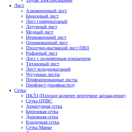
Трубы электросварные
Лист
Алюминиевый лист
Бронзовый лист
Лист горячекатаный
Латунный лист
Медный лист
Нержавеющий лист
Оцинкованный лист
Просечно-вытяжной лист ПВЛ
Рифленый лист
Лист с полимерным покрытием
Титановый лист
Лист холоднокатаный
Чугунные листы
Перфорированные листы
Профлист (профнастил)
Сетка
ПКЛЗ (Плоское колючее ленточное заграждение)
Сетка ЦПВС
Арматурная сетка
Бронзовая сетка
Дорожная сетка
Кладочная сетка
Сетка Манье