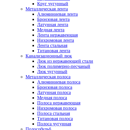
Круг чугунный
Металлическая лента
Алюминиевая лента
Бронзовая лента
Латунная лента
Медная лента
Лента нержавеющая
Нихромовая лента
Лента стальная
Титановая лента
Канализационный люк
Люк из нержавеющей стали
Люк полимерно-песчаный
Люк чугунный
Металлическая полоса
Алюминиевая полоса
Бронзовая полоса
Латунная полоса
Медная полоса
Полоса нержавеющая
Нихромовая полоса
Полоса стальная
Титановая полоса
Полоса чугунная
Полособульб