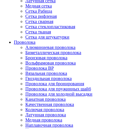
Латунная сетка
Медная сетка
Сетка Рабица
Сетка рифленая
Сетка сварная
Сетка стеклопластиковая
Сетка тканая
Сетка для штукатурки
Проволока
Алюминиевая проволока
Биметаллическая проволока
Бронзовая проволока
Вольфрамовая проволока
Проволока ВР
Вязальная проволока
Гвоздильная проволока
Проволока для бронирования
Проволока для пружинных шайб
Проволока для холодной высадки
Канатная проволока
Качественная проволока
Колючая проволока
Латунная проволока
Медная проволока
Наплавочная проволока