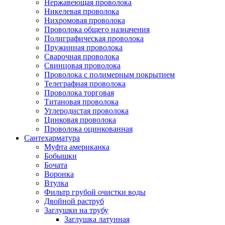
Нержавеющая проволока
Никелевая проволока
Нихромовая проволока
Проволока общего назначения
Полиграфическая проволока
Пружинная проволока
Сварочная проволока
Свинцовая проволока
Проволока с полимерным покрытием
Телеграфная проволока
Проволока торговая
Титановая проволока
Углеродистая проволока
Цинковая проволока
Проволока оцинкованная
Сантехарматура
Муфта американка
Бобышки
Бочата
Воронка
Втулка
Фильтр грубой очистки воды
Двойной раструб
Заглушки на трубу
Заглушка латунная