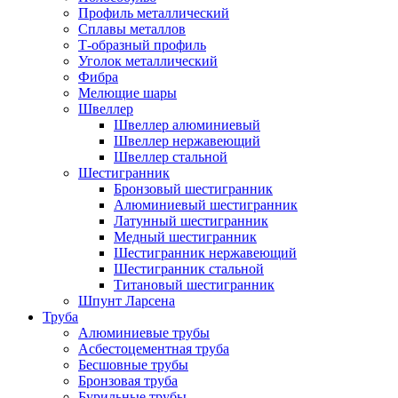
Профиль металлический
Сплавы металлов
Т-образный профиль
Уголок металлический
Фибра
Мелющие шары
Швеллер
Швеллер алюминиевый
Швеллер нержавеющий
Швеллер стальной
Шестигранник
Бронзовый шестигранник
Алюминиевый шестигранник
Латунный шестигранник
Медный шестигранник
Шестигранник нержавеющий
Шестигранник стальной
Титановый шестигранник
Шпунт Ларсена
Труба
Алюминиевые трубы
Асбестоцементная труба
Бесшовные трубы
Бронзовая труба
Бурильные трубы