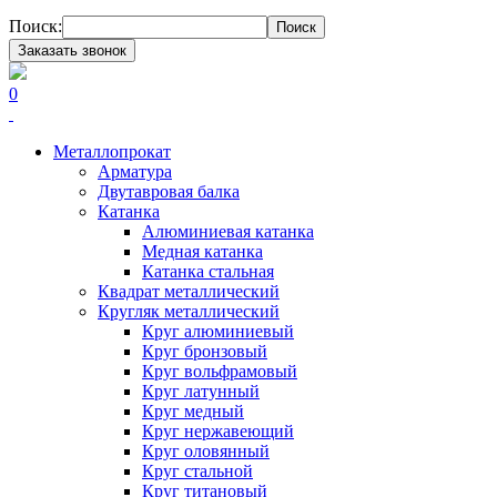
Поиск:
Поиск
Заказать звонок
0
Металлопрокат
Арматура
Двутавровая балка
Катанка
Алюминиевая катанка
Медная катанка
Катанка стальная
Квадрат металлический
Кругляк металлический
Круг алюминиевый
Круг бронзовый
Круг вольфрамовый
Круг латунный
Круг медный
Круг нержавеющий
Круг оловянный
Круг стальной
Круг титановый