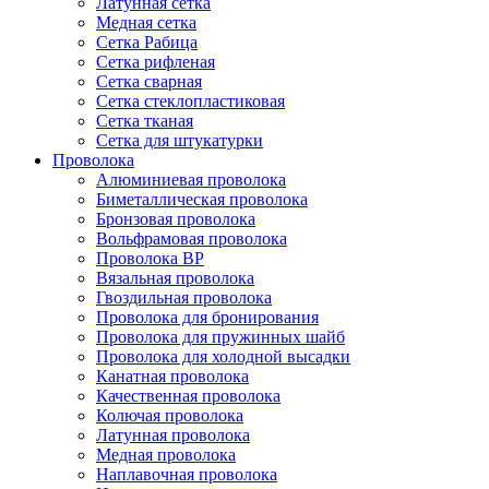
Латунная сетка
Медная сетка
Сетка Рабица
Сетка рифленая
Сетка сварная
Сетка стеклопластиковая
Сетка тканая
Сетка для штукатурки
Проволока
Алюминиевая проволока
Биметаллическая проволока
Бронзовая проволока
Вольфрамовая проволока
Проволока ВР
Вязальная проволока
Гвоздильная проволока
Проволока для бронирования
Проволока для пружинных шайб
Проволока для холодной высадки
Канатная проволока
Качественная проволока
Колючая проволока
Латунная проволока
Медная проволока
Наплавочная проволока