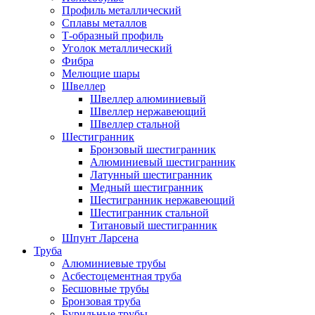
Профиль металлический
Сплавы металлов
Т-образный профиль
Уголок металлический
Фибра
Мелющие шары
Швеллер
Швеллер алюминиевый
Швеллер нержавеющий
Швеллер стальной
Шестигранник
Бронзовый шестигранник
Алюминиевый шестигранник
Латунный шестигранник
Медный шестигранник
Шестигранник нержавеющий
Шестигранник стальной
Титановый шестигранник
Шпунт Ларсена
Труба
Алюминиевые трубы
Асбестоцементная труба
Бесшовные трубы
Бронзовая труба
Бурильные трубы