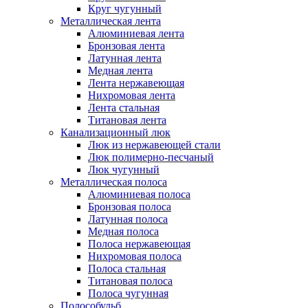
Круг чугунный
Металлическая лента
Алюминиевая лента
Бронзовая лента
Латунная лента
Медная лента
Лента нержавеющая
Нихромовая лента
Лента стальная
Титановая лента
Канализационный люк
Люк из нержавеющей стали
Люк полимерно-песчаный
Люк чугунный
Металлическая полоса
Алюминиевая полоса
Бронзовая полоса
Латунная полоса
Медная полоса
Полоса нержавеющая
Нихромовая полоса
Полоса стальная
Титановая полоса
Полоса чугунная
Полособульб