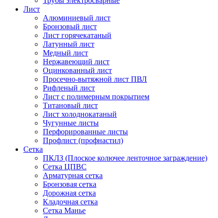
Трубы электросварные
Лист
Алюминиевый лист
Бронзовый лист
Лист горячекатаный
Латунный лист
Медный лист
Нержавеющий лист
Оцинкованный лист
Просечно-вытяжной лист ПВЛ
Рифленый лист
Лист с полимерным покрытием
Титановый лист
Лист холоднокатаный
Чугунные листы
Перфорированные листы
Профлист (профнастил)
Сетка
ПКЛЗ (Плоское колючее ленточное заграждение)
Сетка ЦПВС
Арматурная сетка
Бронзовая сетка
Дорожная сетка
Кладочная сетка
Сетка Манье