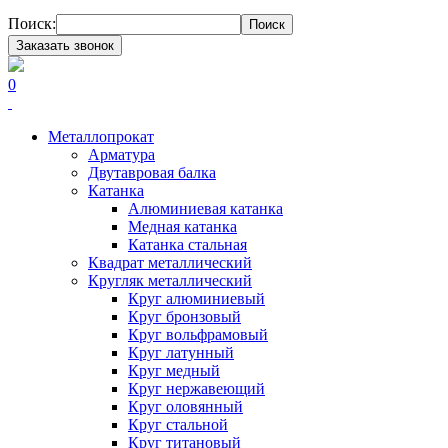
Поиск:
Поиск
Заказать звонок
0
Металлопрокат
Арматура
Двутавровая балка
Катанка
Алюминиевая катанка
Медная катанка
Катанка стальная
Квадрат металлический
Кругляк металлический
Круг алюминиевый
Круг бронзовый
Круг вольфрамовый
Круг латунный
Круг медный
Круг нержавеющий
Круг оловянный
Круг стальной
Круг титановый