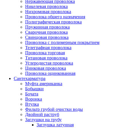
Нержавеющая проволока
Никелевая проволока
Нихромовая проволока
Проволока общего назначения
Полиграфическая проволока
Пружинная проволока
Сварочная проволока
Свинцовая проволока
Проволока с полимерным покрытием
Телеграфная проволока
Проволока торговая
Титановая проволока
Углеродистая проволока
Цинковая проволока
Проволока оцинкованная
Сантехарматура
Муфта американка
Бобышки
Бочата
Воронка
Втулка
Фильтр грубой очистки воды
Двойной раструб
Заглушки на трубу
Заглушка латунная