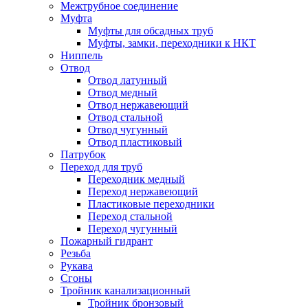
Межтрубное соединение
Муфта
Муфты для обсадных труб
Муфты, замки, переходники к НКТ
Ниппель
Отвод
Отвод латунный
Отвод медный
Отвод нержавеющий
Отвод стальной
Отвод чугунный
Отвод пластиковый
Патрубок
Переход для труб
Переходник медный
Переход нержавеющий
Пластиковые переходники
Переход стальной
Переход чугунный
Пожарный гидрант
Резьба
Рукава
Сгоны
Тройник канализационный
Тройник бронзовый