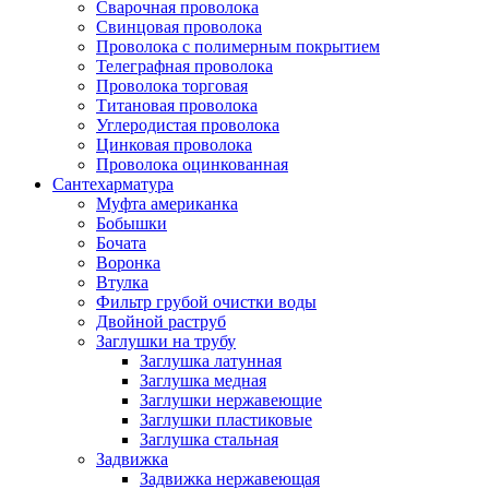
Сварочная проволока
Свинцовая проволока
Проволока с полимерным покрытием
Телеграфная проволока
Проволока торговая
Титановая проволока
Углеродистая проволока
Цинковая проволока
Проволока оцинкованная
Сантехарматура
Муфта американка
Бобышки
Бочата
Воронка
Втулка
Фильтр грубой очистки воды
Двойной раструб
Заглушки на трубу
Заглушка латунная
Заглушка медная
Заглушки нержавеющие
Заглушки пластиковые
Заглушка стальная
Задвижка
Задвижка нержавеющая