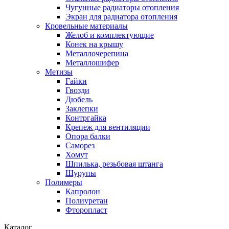
Чугунные радиаторы отопления
Экран для радиатора отопления
Кровельные материалы
Желоб и комплектующие
Конек на крышу
Металлочерепица
Металлошифер
Метизы
Гайки
Гвозди
Дюбель
Заклепки
Контргайка
Крепеж для вентиляции
Опора балки
Саморез
Хомут
Шпилька, резьбовая штанга
Шурупы
Полимеры
Капролон
Полиуретан
Фторопласт
Каталог