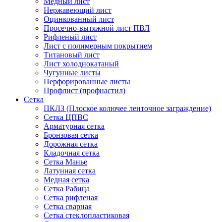
Медный лист
Нержавеющий лист
Оцинкованный лист
Просечно-вытяжной лист ПВЛ
Рифленый лист
Лист с полимерным покрытием
Титановый лист
Лист холоднокатаный
Чугунные листы
Перфорированные листы
Профлист (профнастил)
Сетка
ПКЛЗ (Плоское колючее ленточное заграждение)
Сетка ЦПВС
Арматурная сетка
Бронзовая сетка
Дорожная сетка
Кладочная сетка
Сетка Манье
Латунная сетка
Медная сетка
Сетка Рабица
Сетка рифленая
Сетка сварная
Сетка стеклопластиковая