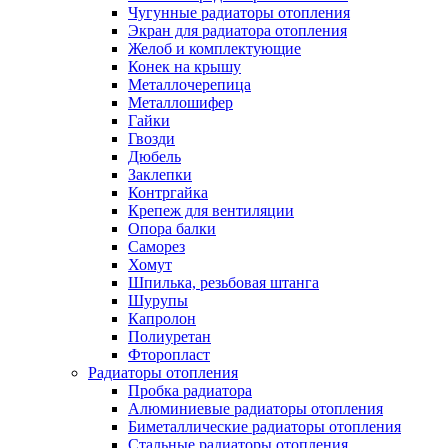
Чугунные радиаторы отопления
Экран для радиатора отопления
Желоб и комплектующие
Конек на крышу
Металлочерепица
Металлошифер
Гайки
Гвозди
Дюбель
Заклепки
Контргайка
Крепеж для вентиляции
Опора балки
Саморез
Хомут
Шпилька, резьбовая штанга
Шурупы
Капролон
Полиуретан
Фторопласт
Радиаторы отопления
Пробка радиатора
Алюминиевые радиаторы отопления
Биметаллические радиаторы отопления
Стальные радиаторы отопления