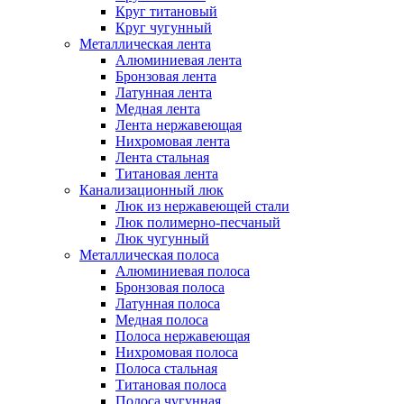
Круг титановый
Круг чугунный
Металлическая лента
Алюминиевая лента
Бронзовая лента
Латунная лента
Медная лента
Лента нержавеющая
Нихромовая лента
Лента стальная
Титановая лента
Канализационный люк
Люк из нержавеющей стали
Люк полимерно-песчаный
Люк чугунный
Металлическая полоса
Алюминиевая полоса
Бронзовая полоса
Латунная полоса
Медная полоса
Полоса нержавеющая
Нихромовая полоса
Полоса стальная
Титановая полоса
Полоса чугунная