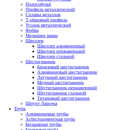
Полособульб
Профиль металлический
Сплавы металлов
Т-образный профиль
Уголок металлический
Фибра
Мелющие шары
Швеллер
Швеллер алюминиевый
Швеллер нержавеющий
Швеллер стальной
Шестигранник
Бронзовый шестигранник
Алюминиевый шестигранник
Латунный шестигранник
Медный шестигранник
Шестигранник нержавеющий
Шестигранник стальной
Титановый шестигранник
Шпунт Ларсена
Труба
Алюминиевые трубы
Асбестоцементная труба
Бесшовные трубы
Бронзовая труба