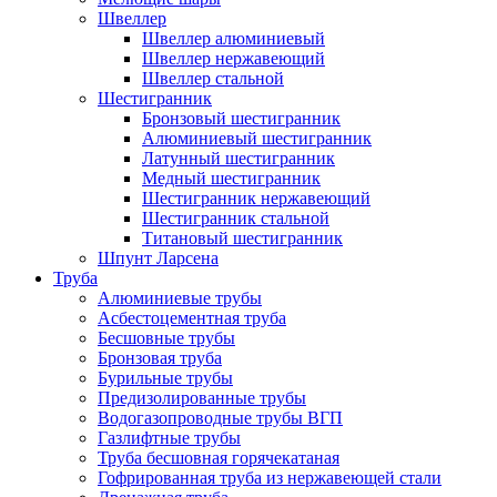
Швеллер
Швеллер алюминиевый
Швеллер нержавеющий
Швеллер стальной
Шестигранник
Бронзовый шестигранник
Алюминиевый шестигранник
Латунный шестигранник
Медный шестигранник
Шестигранник нержавеющий
Шестигранник стальной
Титановый шестигранник
Шпунт Ларсена
Труба
Алюминиевые трубы
Асбестоцементная труба
Бесшовные трубы
Бронзовая труба
Бурильные трубы
Предизолированные трубы
Водогазопроводные трубы ВГП
Газлифтные трубы
Труба бесшовная горячекатаная
Гофрированная труба из нержавеющей стали