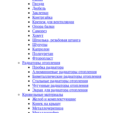
Гвозди
Дюбель
Заклепки
Контргайка
Крепеж для вентиляции
Опора балки
Саморез
Хомут
Шпилька, резьбовая штанга
Шурупы
Капролон
Полиуретан
Фторопласт
Радиаторы отопления
Пробка радиатора
Алюминиевые радиаторы отопления
Биметаллические радиаторы отопления
Стальные радиаторы отопления
Чугунные радиаторы отопления
Экран для радиатора отопления
Кровельные материалы
Желоб и комплектующие
Конек на крышу
Металлочерепица
Металлошифер