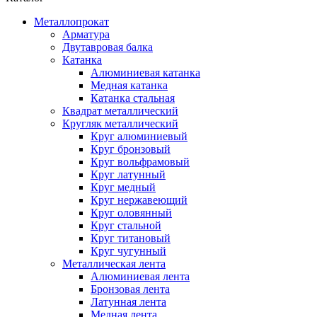
Металлопрокат
Арматура
Двутавровая балка
Катанка
Алюминиевая катанка
Медная катанка
Катанка стальная
Квадрат металлический
Кругляк металлический
Круг алюминиевый
Круг бронзовый
Круг вольфрамовый
Круг латунный
Круг медный
Круг нержавеющий
Круг оловянный
Круг стальной
Круг титановый
Круг чугунный
Металлическая лента
Алюминиевая лента
Бронзовая лента
Латунная лента
Медная лента