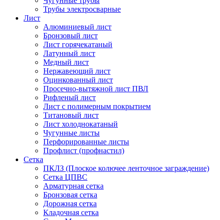
Чугунные трубы
Трубы электросварные
Лист
Алюминиевый лист
Бронзовый лист
Лист горячекатаный
Латунный лист
Медный лист
Нержавеющий лист
Оцинкованный лист
Просечно-вытяжной лист ПВЛ
Рифленый лист
Лист с полимерным покрытием
Титановый лист
Лист холоднокатаный
Чугунные листы
Перфорированные листы
Профлист (профнастил)
Сетка
ПКЛЗ (Плоское колючее ленточное заграждение)
Сетка ЦПВС
Арматурная сетка
Бронзовая сетка
Дорожная сетка
Кладочная сетка