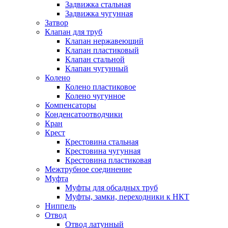
Задвижка стальная
Задвижка чугунная
Затвор
Клапан для труб
Клапан нержавеющий
Клапан пластиковый
Клапан стальной
Клапан чугунный
Колено
Колено пластиковое
Колено чугунное
Компенсаторы
Конденсатоотводчики
Кран
Крест
Крестовина стальная
Крестовина чугунная
Крестовина пластиковая
Межтрубное соединение
Муфта
Муфты для обсадных труб
Муфты, замки, переходники к НКТ
Ниппель
Отвод
Отвод латунный