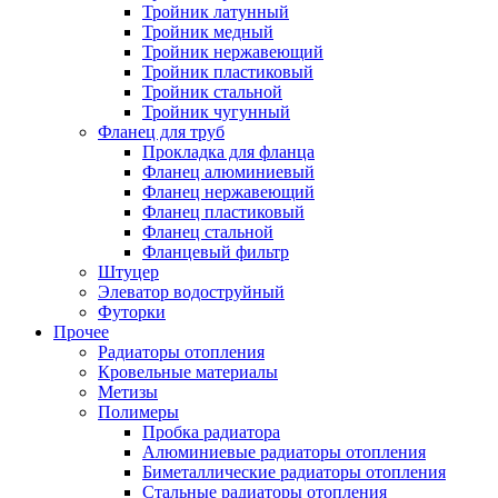
Тройник латунный
Тройник медный
Тройник нержавеющий
Тройник пластиковый
Тройник стальной
Тройник чугунный
Фланец для труб
Прокладка для фланца
Фланец алюминиевый
Фланец нержавеющий
Фланец пластиковый
Фланец стальной
Фланцевый фильтр
Штуцер
Элеватор водоструйный
Футорки
Прочее
Радиаторы отопления
Кровельные материалы
Метизы
Полимеры
Пробка радиатора
Алюминиевые радиаторы отопления
Биметаллические радиаторы отопления
Стальные радиаторы отопления