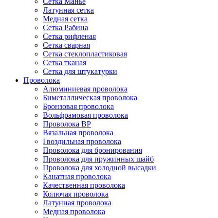
Сетка Манье
Латунная сетка
Медная сетка
Сетка Рабица
Сетка рифленая
Сетка сварная
Сетка стеклопластиковая
Сетка тканая
Сетка для штукатурки
Проволока
Алюминиевая проволока
Биметаллическая проволока
Бронзовая проволока
Вольфрамовая проволока
Проволока ВР
Вязальная проволока
Гвоздильная проволока
Проволока для бронирования
Проволока для пружинных шайб
Проволока для холодной высадки
Канатная проволока
Качественная проволока
Колючая проволока
Латунная проволока
Медная проволока