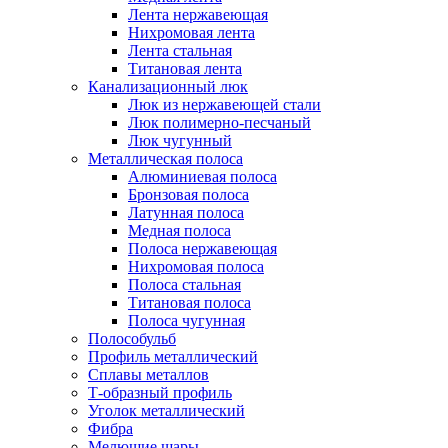
Лента нержавеющая
Нихромовая лента
Лента стальная
Титановая лента
Канализационный люк
Люк из нержавеющей стали
Люк полимерно-песчаный
Люк чугунный
Металлическая полоса
Алюминиевая полоса
Бронзовая полоса
Латунная полоса
Медная полоса
Полоса нержавеющая
Нихромовая полоса
Полоса стальная
Титановая полоса
Полоса чугунная
Полособульб
Профиль металлический
Сплавы металлов
Т-образный профиль
Уголок металлический
Фибра
Мелющие шары