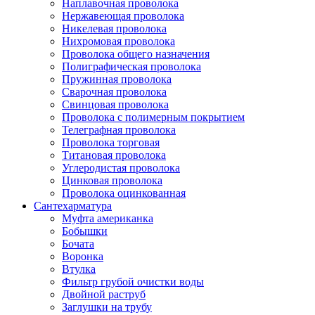
Наплавочная проволока
Нержавеющая проволока
Никелевая проволока
Нихромовая проволока
Проволока общего назначения
Полиграфическая проволока
Пружинная проволока
Сварочная проволока
Свинцовая проволока
Проволока с полимерным покрытием
Телеграфная проволока
Проволока торговая
Титановая проволока
Углеродистая проволока
Цинковая проволока
Проволока оцинкованная
Сантехарматура
Муфта американка
Бобышки
Бочата
Воронка
Втулка
Фильтр грубой очистки воды
Двойной раструб
Заглушки на трубу