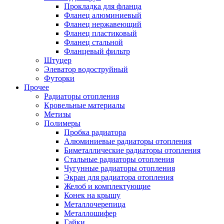
Прокладка для фланца
Фланец алюминиевый
Фланец нержавеющий
Фланец пластиковый
Фланец стальной
Фланцевый фильтр
Штуцер
Элеватор водоструйный
Футорки
Прочее
Радиаторы отопления
Кровельные материалы
Метизы
Полимеры
Пробка радиатора
Алюминиевые радиаторы отопления
Биметаллические радиаторы отопления
Стальные радиаторы отопления
Чугунные радиаторы отопления
Экран для радиатора отопления
Желоб и комплектующие
Конек на крышу
Металлочерепица
Металлошифер
Гайки