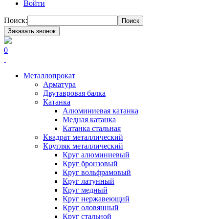
Войти
Поиск:
Поиск
Заказать звонок
0
Металлопрокат
Арматура
Двутавровая балка
Катанка
Алюминиевая катанка
Медная катанка
Катанка стальная
Квадрат металлический
Кругляк металлический
Круг алюминиевый
Круг бронзовый
Круг вольфрамовый
Круг латунный
Круг медный
Круг нержавеющий
Круг оловянный
Круг стальной