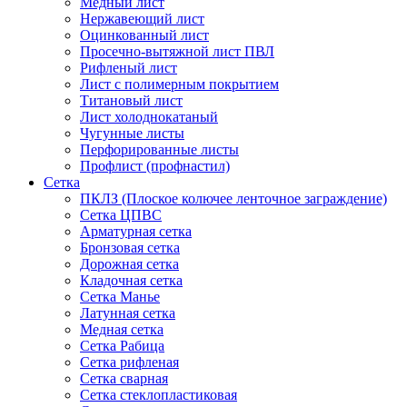
Медный лист
Нержавеющий лист
Оцинкованный лист
Просечно-вытяжной лист ПВЛ
Рифленый лист
Лист с полимерным покрытием
Титановый лист
Лист холоднокатаный
Чугунные листы
Перфорированные листы
Профлист (профнастил)
Сетка
ПКЛЗ (Плоское колючее ленточное заграждение)
Сетка ЦПВС
Арматурная сетка
Бронзовая сетка
Дорожная сетка
Кладочная сетка
Сетка Манье
Латунная сетка
Медная сетка
Сетка Рабица
Сетка рифленая
Сетка сварная
Сетка стеклопластиковая