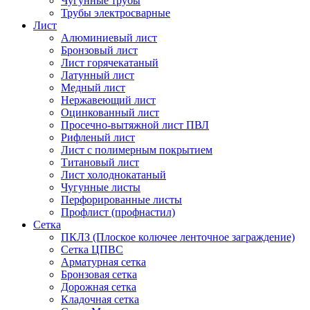
Чугунные трубы
Трубы электросварные
Лист
Алюминиевый лист
Бронзовый лист
Лист горячекатаный
Латунный лист
Медный лист
Нержавеющий лист
Оцинкованный лист
Просечно-вытяжной лист ПВЛ
Рифленый лист
Лист с полимерным покрытием
Титановый лист
Лист холоднокатаный
Чугунные листы
Перфорированные листы
Профлист (профнастил)
Сетка
ПКЛЗ (Плоское колючее ленточное заграждение)
Сетка ЦПВС
Арматурная сетка
Бронзовая сетка
Дорожная сетка
Кладочная сетка