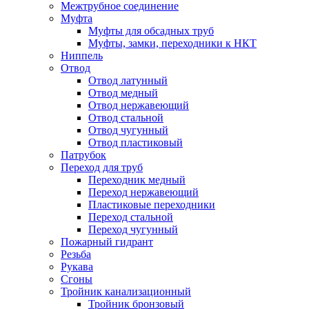
Межтрубное соединение
Муфта
Муфты для обсадных труб
Муфты, замки, переходники к НКТ
Ниппель
Отвод
Отвод латунный
Отвод медный
Отвод нержавеющий
Отвод стальной
Отвод чугунный
Отвод пластиковый
Патрубок
Переход для труб
Переходник медный
Переход нержавеющий
Пластиковые переходники
Переход стальной
Переход чугунный
Пожарный гидрант
Резьба
Рукава
Сгоны
Тройник канализационный
Тройник бронзовый