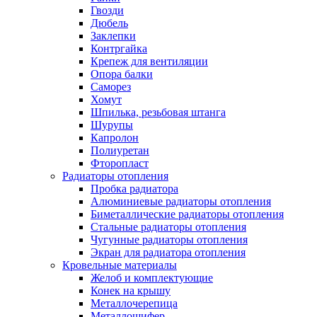
Гвозди
Дюбель
Заклепки
Контргайка
Крепеж для вентиляции
Опора балки
Саморез
Хомут
Шпилька, резьбовая штанга
Шурупы
Капролон
Полиуретан
Фторопласт
Радиаторы отопления
Пробка радиатора
Алюминиевые радиаторы отопления
Биметаллические радиаторы отопления
Стальные радиаторы отопления
Чугунные радиаторы отопления
Экран для радиатора отопления
Кровельные материалы
Желоб и комплектующие
Конек на крышу
Металлочерепица
Металлошифер