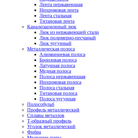
Лента нержавеющая
Нихромовая лента
Лента стальная
Титановая лента
Канализационный люк
Люк из нержавеющей стали
Люк полимерно-песчаный
Люк чугунный
Металлическая полоса
Алюминиевая полоса
Бронзовая полоса
Латунная полоса
Медная полоса
Полоса нержавеющая
Нихромовая полоса
Полоса стальная
Титановая полоса
Полоса чугунная
Полособульб
Профиль металлический
Сплавы металлов
Т-образный профиль
Уголок металлический
Фибра
Мелющие шары