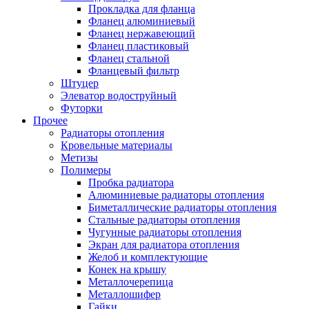
Прокладка для фланца
Фланец алюминиевый
Фланец нержавеющий
Фланец пластиковый
Фланец стальной
Фланцевый фильтр
Штуцер
Элеватор водоструйный
Футорки
Прочее
Радиаторы отопления
Кровельные материалы
Метизы
Полимеры
Пробка радиатора
Алюминиевые радиаторы отопления
Биметаллические радиаторы отопления
Стальные радиаторы отопления
Чугунные радиаторы отопления
Экран для радиатора отопления
Желоб и комплектующие
Конек на крышу
Металлочерепица
Металлошифер
Гайки