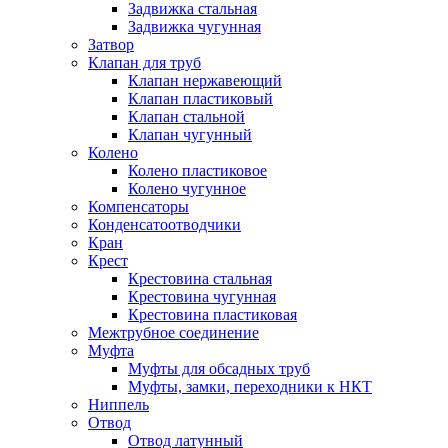
Задвижка стальная
Задвижка чугунная
Затвор
Клапан для труб
Клапан нержавеющий
Клапан пластиковый
Клапан стальной
Клапан чугунный
Колено
Колено пластиковое
Колено чугунное
Компенсаторы
Конденсатоотводчики
Кран
Крест
Крестовина стальная
Крестовина чугунная
Крестовина пластиковая
Межтрубное соединение
Муфта
Муфты для обсадных труб
Муфты, замки, переходники к НКТ
Ниппель
Отвод
Отвод латунный