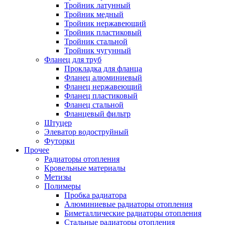
Тройник латунный
Тройник медный
Тройник нержавеющий
Тройник пластиковый
Тройник стальной
Тройник чугунный
Фланец для труб
Прокладка для фланца
Фланец алюминиевый
Фланец нержавеющий
Фланец пластиковый
Фланец стальной
Фланцевый фильтр
Штуцер
Элеватор водоструйный
Футорки
Прочее
Радиаторы отопления
Кровельные материалы
Метизы
Полимеры
Пробка радиатора
Алюминиевые радиаторы отопления
Биметаллические радиаторы отопления
Стальные радиаторы отопления