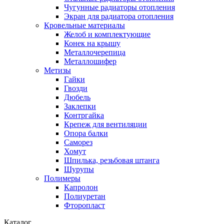
Чугунные радиаторы отопления
Экран для радиатора отопления
Кровельные материалы
Желоб и комплектующие
Конек на крышу
Металлочерепица
Металлошифер
Метизы
Гайки
Гвозди
Дюбель
Заклепки
Контргайка
Крепеж для вентиляции
Опора балки
Саморез
Хомут
Шпилька, резьбовая штанга
Шурупы
Полимеры
Капролон
Полиуретан
Фторопласт
Каталог