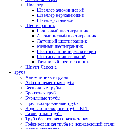
Швеллер
Швеллер алюминиевый
Швеллер нержавеющий
Швеллер стальной
Шестигранник
Бронзовый шестигранник
Алюминиевый шестигранник
Латунный шестигранник
Медный шестигранник
Шестигранник нержавеющий
Шестигранник стальной
Титановый шестигранник
Шпунт Ларсена
Труба
Алюминиевые трубы
Асбестоцементная труба
Бесшовные трубы
Бронзовая труба
Бурильные трубы
Предизолированные трубы
Водогазопроводные трубы ВГП
Газлифтные трубы
Труба бесшовная горячекатаная
Гофрированная труба из нержавеющей стали