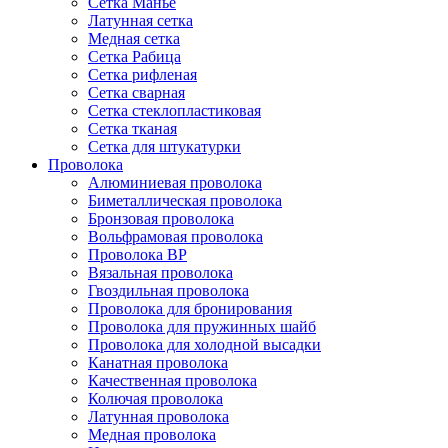
Сетка Манье
Латунная сетка
Медная сетка
Сетка Рабица
Сетка рифленая
Сетка сварная
Сетка стеклопластиковая
Сетка тканая
Сетка для штукатурки
Проволока
Алюминиевая проволока
Биметаллическая проволока
Бронзовая проволока
Вольфрамовая проволока
Проволока ВР
Вязальная проволока
Гвоздильная проволока
Проволока для бронирования
Проволока для пружинных шайб
Проволока для холодной высадки
Канатная проволока
Качественная проволока
Колючая проволока
Латунная проволока
Медная проволока