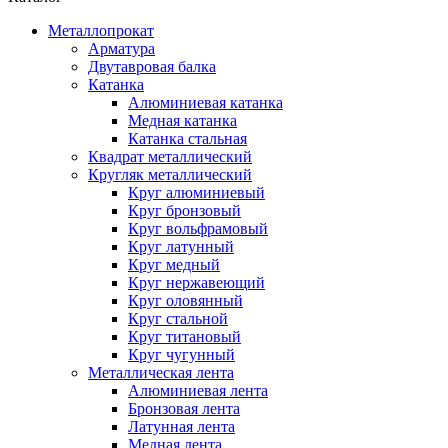
Металлопрокат
Арматура
Двутавровая балка
Катанка
Алюминиевая катанка
Медная катанка
Катанка стальная
Квадрат металлический
Кругляк металлический
Круг алюминиевый
Круг бронзовый
Круг вольфрамовый
Круг латунный
Круг медный
Круг нержавеющий
Круг оловянный
Круг стальной
Круг титановый
Круг чугунный
Металлическая лента
Алюминиевая лента
Бронзовая лента
Латунная лента
Медная лента