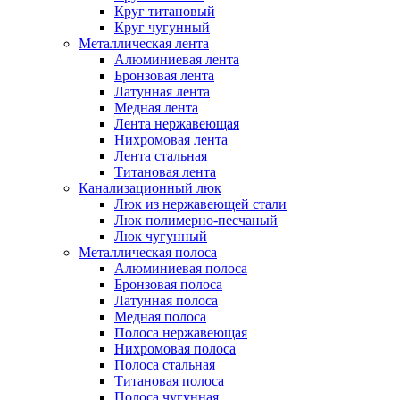
Круг титановый
Круг чугунный
Металлическая лента
Алюминиевая лента
Бронзовая лента
Латунная лента
Медная лента
Лента нержавеющая
Нихромовая лента
Лента стальная
Титановая лента
Канализационный люк
Люк из нержавеющей стали
Люк полимерно-песчаный
Люк чугунный
Металлическая полоса
Алюминиевая полоса
Бронзовая полоса
Латунная полоса
Медная полоса
Полоса нержавеющая
Нихромовая полоса
Полоса стальная
Титановая полоса
Полоса чугунная