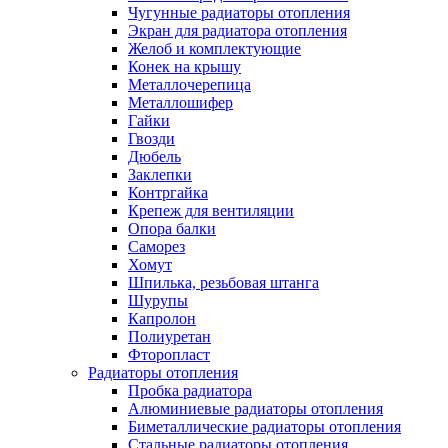
Чугунные радиаторы отопления
Экран для радиатора отопления
Желоб и комплектующие
Конек на крышу
Металлочерепица
Металлошифер
Гайки
Гвозди
Дюбель
Заклепки
Контргайка
Крепеж для вентиляции
Опора балки
Саморез
Хомут
Шпилька, резьбовая штанга
Шурупы
Капролон
Полиуретан
Фторопласт
Радиаторы отопления
Пробка радиатора
Алюминиевые радиаторы отопления
Биметаллические радиаторы отопления
Стальные радиаторы отопления