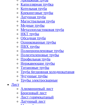
Дренажная труба
Капиллярная трубка
Котельная труба
Крекинговые трубы
Латунная труба
Магистральная труба
Медные трубы
Металлопластиковая труба
НКТ трубы
Обсадная труба
Оцинкованные трубы
ПВХ трубы
Полипропиленовые трубы
Полиэтиленовые трубы
Профильная труба
Нержавеющие трубы
Титановые трубы
Труба бесшовная холоднокатаная
Чугунные трубы
Трубы электросварные
Лист
Алюминиевый лист
Бронзовый лист
Лист горячекатаный
Латунный лист