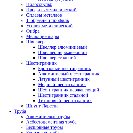
Полособульб
Профиль металлический
Сплавы металлов
Т-образный профиль
Уголок металлический
Фибра
Мелющие шары
Швеллер
Швеллер алюминиевый
Швеллер нержавеющий
Швеллер стальной
Шестигранник
Бронзовый шестигранник
Алюминиевый шестигранник
Латунный шестигранник
Медный шестигранник
Шестигранник нержавеющий
Шестигранник стальной
Титановый шестигранник
Шпунт Ларсена
Труба
Алюминиевые трубы
Асбестоцементная труба
Бесшовные трубы
Бронзовая труба