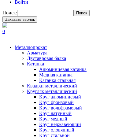
Войти
Поиск:
Поиск
Заказать звонок
0
Металлопрокат
Арматура
Двутавровая балка
Катанка
Алюминиевая катанка
Медная катанка
Катанка стальная
Квадрат металлический
Кругляк металлический
Круг алюминиевый
Круг бронзовый
Круг вольфрамовый
Круг латунный
Круг медный
Круг нержавеющий
Круг оловянный
Круг стальной