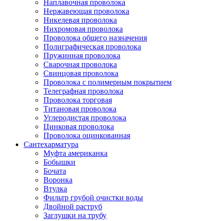
Наплавочная проволока
Нержавеющая проволока
Никелевая проволока
Нихромовая проволока
Проволока общего назначения
Полиграфическая проволока
Пружинная проволока
Сварочная проволока
Свинцовая проволока
Проволока с полимерным покрытием
Телеграфная проволока
Проволока торговая
Титановая проволока
Углеродистая проволока
Цинковая проволока
Проволока оцинкованная
Сантехарматура
Муфта американка
Бобышки
Бочата
Воронка
Втулка
Фильтр грубой очистки воды
Двойной раструб
Заглушки на трубу