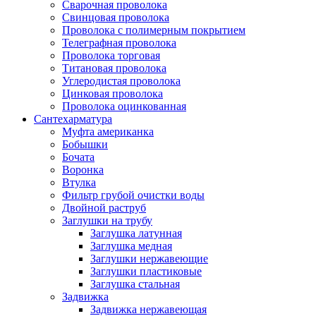
Сварочная проволока
Свинцовая проволока
Проволока с полимерным покрытием
Телеграфная проволока
Проволока торговая
Титановая проволока
Углеродистая проволока
Цинковая проволока
Проволока оцинкованная
Сантехарматура
Муфта американка
Бобышки
Бочата
Воронка
Втулка
Фильтр грубой очистки воды
Двойной раструб
Заглушки на трубу
Заглушка латунная
Заглушка медная
Заглушки нержавеющие
Заглушки пластиковые
Заглушка стальная
Задвижка
Задвижка нержавеющая