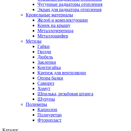
Чугунные радиаторы отопления
Экран для радиатора отопления
Кровельные материалы
Желоб и комплектующие
Конек на крышу
Металлочерепица
Металлошифер
Метизы
Гайки
Гвозди
Дюбель
Заклепки
Контргайка
Крепеж для вентиляции
Опора балки
Саморез
Хомут
Шпилька, резьбовая штанга
Шурупы
Полимеры
Капролон
Полиуретан
Фторопласт
Каталог