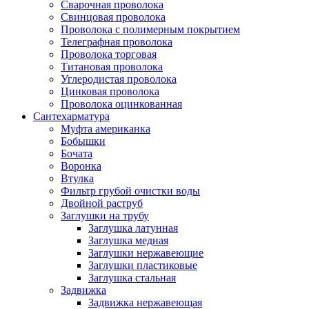
Сварочная проволока
Свинцовая проволока
Проволока с полимерным покрытием
Телеграфная проволока
Проволока торговая
Титановая проволока
Углеродистая проволока
Цинковая проволока
Проволока оцинкованная
Сантехарматура
Муфта американка
Бобышки
Бочата
Воронка
Втулка
Фильтр грубой очистки воды
Двойной раструб
Заглушки на трубу
Заглушка латунная
Заглушка медная
Заглушки нержавеющие
Заглушки пластиковые
Заглушка стальная
Задвижка
Задвижка нержавеющая