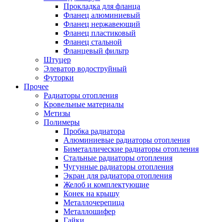
Прокладка для фланца
Фланец алюминиевый
Фланец нержавеющий
Фланец пластиковый
Фланец стальной
Фланцевый фильтр
Штуцер
Элеватор водоструйный
Футорки
Прочее
Радиаторы отопления
Кровельные материалы
Метизы
Полимеры
Пробка радиатора
Алюминиевые радиаторы отопления
Биметаллические радиаторы отопления
Стальные радиаторы отопления
Чугунные радиаторы отопления
Экран для радиатора отопления
Желоб и комплектующие
Конек на крышу
Металлочерепица
Металлошифер
Гайки