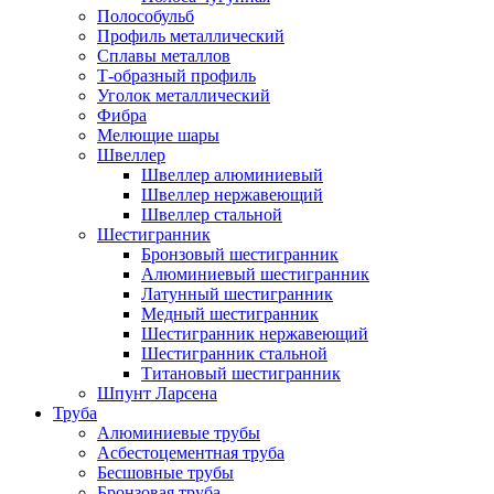
Полособульб
Профиль металлический
Сплавы металлов
Т-образный профиль
Уголок металлический
Фибра
Мелющие шары
Швеллер
Швеллер алюминиевый
Швеллер нержавеющий
Швеллер стальной
Шестигранник
Бронзовый шестигранник
Алюминиевый шестигранник
Латунный шестигранник
Медный шестигранник
Шестигранник нержавеющий
Шестигранник стальной
Титановый шестигранник
Шпунт Ларсена
Труба
Алюминиевые трубы
Асбестоцементная труба
Бесшовные трубы
Бронзовая труба