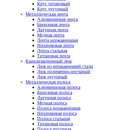
Круг титановый
Круг чугунный
Металлическая лента
Алюминиевая лента
Бронзовая лента
Латунная лента
Медная лента
Лента нержавеющая
Нихромовая лента
Лента стальная
Титановая лента
Канализационный люк
Люк из нержавеющей стали
Люк полимерно-песчаный
Люк чугунный
Металлическая полоса
Алюминиевая полоса
Бронзовая полоса
Латунная полоса
Медная полоса
Полоса нержавеющая
Нихромовая полоса
Полоса стальная
Титановая полоса
Полоса чугунная