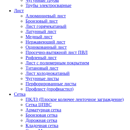
Чугунные трубы
Трубы электросварные
Лист
Алюминиевый лист
Бронзовый лист
Лист горячекатаный
Латунный лист
Медный лист
Нержавеющий лист
Оцинкованный лист
Просечно-вытяжной лист ПВЛ
Рифленый лист
Лист с полимерным покрытием
Титановый лист
Лист холоднокатаный
Чугунные листы
Перфорированные листы
Профлист (профнастил)
Сетка
ПКЛЗ (Плоское колючее ленточное заграждение)
Сетка ЦПВС
Арматурная сетка
Бронзовая сетка
Дорожная сетка
Кладочная сетка