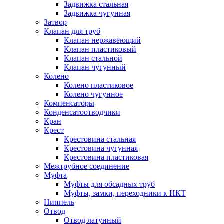
Задвижка стальная
Задвижка чугунная
Затвор
Клапан для труб
Клапан нержавеющий
Клапан пластиковый
Клапан стальной
Клапан чугунный
Колено
Колено пластиковое
Колено чугунное
Компенсаторы
Конденсатоотводчики
Кран
Крест
Крестовина стальная
Крестовина чугунная
Крестовина пластиковая
Межтрубное соединение
Муфта
Муфты для обсадных труб
Муфты, замки, переходники к НКТ
Ниппель
Отвод
Отвод латунный