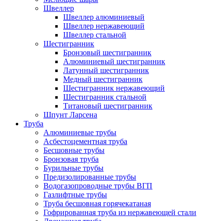
Швеллер
Швеллер алюминиевый
Швеллер нержавеющий
Швеллер стальной
Шестигранник
Бронзовый шестигранник
Алюминиевый шестигранник
Латунный шестигранник
Медный шестигранник
Шестигранник нержавеющий
Шестигранник стальной
Титановый шестигранник
Шпунт Ларсена
Труба
Алюминиевые трубы
Асбестоцементная труба
Бесшовные трубы
Бронзовая труба
Бурильные трубы
Предизолированные трубы
Водогазопроводные трубы ВГП
Газлифтные трубы
Труба бесшовная горячекатаная
Гофрированная труба из нержавеющей стали