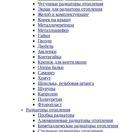
Чугунные радиаторы отопления
Экран для радиатора отопления
Желоб и комплектующие
Конек на крышу
Металлочерепица
Металлошифер
Гайки
Гвозди
Дюбель
Заклепки
Контргайка
Крепеж для вентиляции
Опора балки
Саморез
Хомут
Шпилька, резьбовая штанга
Шурупы
Капролон
Полиуретан
Фторопласт
Радиаторы отопления
Пробка радиатора
Алюминиевые радиаторы отопления
Биметаллические радиаторы отопления
Стальные радиаторы отопления