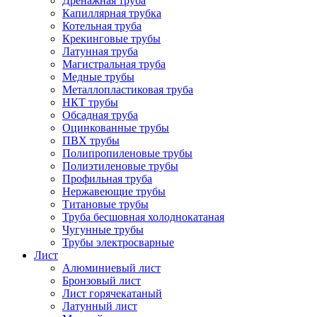
Дренажная труба
Капиллярная трубка
Котельная труба
Крекинговые трубы
Латунная труба
Магистральная труба
Медные трубы
Металлопластиковая труба
НКТ трубы
Обсадная труба
Оцинкованные трубы
ПВХ трубы
Полипропиленовые трубы
Полиэтиленовые трубы
Профильная труба
Нержавеющие трубы
Титановые трубы
Труба бесшовная холоднокатаная
Чугунные трубы
Трубы электросварные
Лист
Алюминиевый лист
Бронзовый лист
Лист горячекатаный
Латунный лист