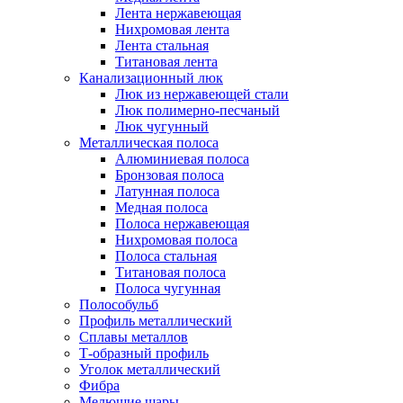
Лента нержавеющая
Нихромовая лента
Лента стальная
Титановая лента
Канализационный люк
Люк из нержавеющей стали
Люк полимерно-песчаный
Люк чугунный
Металлическая полоса
Алюминиевая полоса
Бронзовая полоса
Латунная полоса
Медная полоса
Полоса нержавеющая
Нихромовая полоса
Полоса стальная
Титановая полоса
Полоса чугунная
Полособульб
Профиль металлический
Сплавы металлов
Т-образный профиль
Уголок металлический
Фибра
Мелющие шары