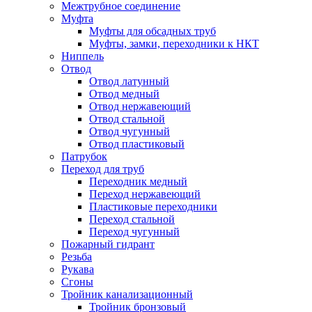
Межтрубное соединение
Муфта
Муфты для обсадных труб
Муфты, замки, переходники к НКТ
Ниппель
Отвод
Отвод латунный
Отвод медный
Отвод нержавеющий
Отвод стальной
Отвод чугунный
Отвод пластиковый
Патрубок
Переход для труб
Переходник медный
Переход нержавеющий
Пластиковые переходники
Переход стальной
Переход чугунный
Пожарный гидрант
Резьба
Рукава
Сгоны
Тройник канализационный
Тройник бронзовый