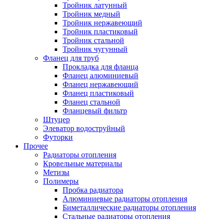
Тройник латунный
Тройник медный
Тройник нержавеющий
Тройник пластиковый
Тройник стальной
Тройник чугунный
Фланец для труб
Прокладка для фланца
Фланец алюминиевый
Фланец нержавеющий
Фланец пластиковый
Фланец стальной
Фланцевый фильтр
Штуцер
Элеватор водоструйный
Футорки
Прочее
Радиаторы отопления
Кровельные материалы
Метизы
Полимеры
Пробка радиатора
Алюминиевые радиаторы отопления
Биметаллические радиаторы отопления
Стальные радиаторы отопления