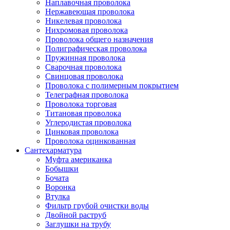
Наплавочная проволока
Нержавеющая проволока
Никелевая проволока
Нихромовая проволока
Проволока общего назначения
Полиграфическая проволока
Пружинная проволока
Сварочная проволока
Свинцовая проволока
Проволока с полимерным покрытием
Телеграфная проволока
Проволока торговая
Титановая проволока
Углеродистая проволока
Цинковая проволока
Проволока оцинкованная
Сантехарматура
Муфта американка
Бобышки
Бочата
Воронка
Втулка
Фильтр грубой очистки воды
Двойной раструб
Заглушки на трубу