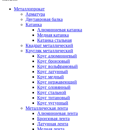
Металлопрокат
Арматура
Двутавровая балка
Катанка
Алюминиевая катанка
Медная катанка
Катанка стальная
Квадрат металлический
Кругляк металлический
Круг алюминиевый
Круг бронзовый
Круг вольфрамовый
Круг латунный
Круг медный
Круг нержавеющий
Круг оловянный
Круг стальной
Круг титановый
Круг чугунный
Металлическая лента
Алюминиевая лента
Бронзовая лента
Латунная лента
Медная лента