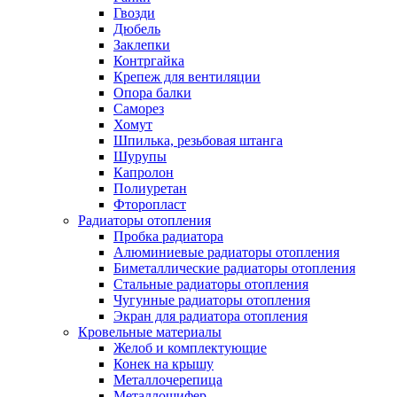
Гвозди
Дюбель
Заклепки
Контргайка
Крепеж для вентиляции
Опора балки
Саморез
Хомут
Шпилька, резьбовая штанга
Шурупы
Капролон
Полиуретан
Фторопласт
Радиаторы отопления
Пробка радиатора
Алюминиевые радиаторы отопления
Биметаллические радиаторы отопления
Стальные радиаторы отопления
Чугунные радиаторы отопления
Экран для радиатора отопления
Кровельные материалы
Желоб и комплектующие
Конек на крышу
Металлочерепица
Металлошифер