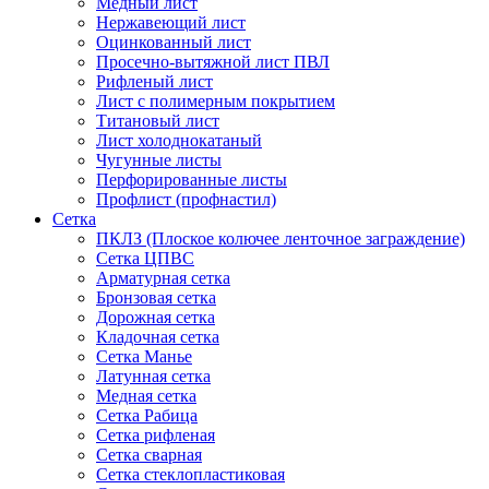
Медный лист
Нержавеющий лист
Оцинкованный лист
Просечно-вытяжной лист ПВЛ
Рифленый лист
Лист с полимерным покрытием
Титановый лист
Лист холоднокатаный
Чугунные листы
Перфорированные листы
Профлист (профнастил)
Сетка
ПКЛЗ (Плоское колючее ленточное заграждение)
Сетка ЦПВС
Арматурная сетка
Бронзовая сетка
Дорожная сетка
Кладочная сетка
Сетка Манье
Латунная сетка
Медная сетка
Сетка Рабица
Сетка рифленая
Сетка сварная
Сетка стеклопластиковая