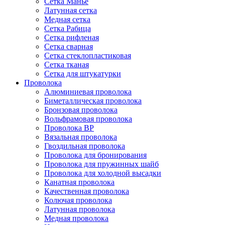
Сетка Манье
Латунная сетка
Медная сетка
Сетка Рабица
Сетка рифленая
Сетка сварная
Сетка стеклопластиковая
Сетка тканая
Сетка для штукатурки
Проволока
Алюминиевая проволока
Биметаллическая проволока
Бронзовая проволока
Вольфрамовая проволока
Проволока ВР
Вязальная проволока
Гвоздильная проволока
Проволока для бронирования
Проволока для пружинных шайб
Проволока для холодной высадки
Канатная проволока
Качественная проволока
Колючая проволока
Латунная проволока
Медная проволока