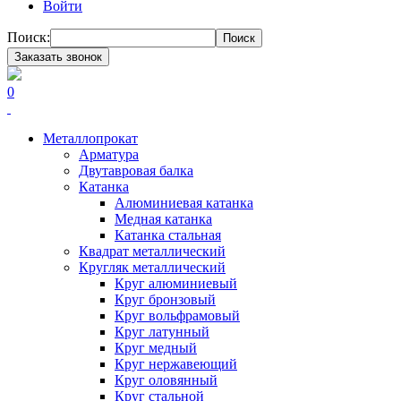
Войти
Поиск:
Поиск
Заказать звонок
0
Металлопрокат
Арматура
Двутавровая балка
Катанка
Алюминиевая катанка
Медная катанка
Катанка стальная
Квадрат металлический
Кругляк металлический
Круг алюминиевый
Круг бронзовый
Круг вольфрамовый
Круг латунный
Круг медный
Круг нержавеющий
Круг оловянный
Круг стальной