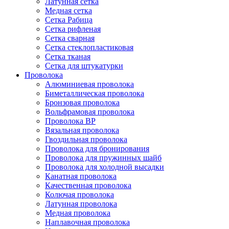
Латунная сетка
Медная сетка
Сетка Рабица
Сетка рифленая
Сетка сварная
Сетка стеклопластиковая
Сетка тканая
Сетка для штукатурки
Проволока
Алюминиевая проволока
Биметаллическая проволока
Бронзовая проволока
Вольфрамовая проволока
Проволока ВР
Вязальная проволока
Гвоздильная проволока
Проволока для бронирования
Проволока для пружинных шайб
Проволока для холодной высадки
Канатная проволока
Качественная проволока
Колючая проволока
Латунная проволока
Медная проволока
Наплавочная проволока