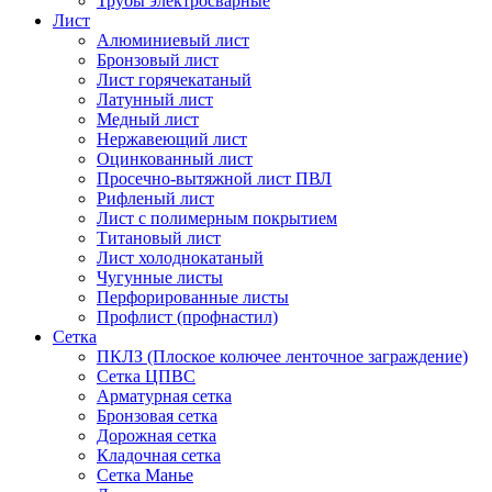
Трубы электросварные
Лист
Алюминиевый лист
Бронзовый лист
Лист горячекатаный
Латунный лист
Медный лист
Нержавеющий лист
Оцинкованный лист
Просечно-вытяжной лист ПВЛ
Рифленый лист
Лист с полимерным покрытием
Титановый лист
Лист холоднокатаный
Чугунные листы
Перфорированные листы
Профлист (профнастил)
Сетка
ПКЛЗ (Плоское колючее ленточное заграждение)
Сетка ЦПВС
Арматурная сетка
Бронзовая сетка
Дорожная сетка
Кладочная сетка
Сетка Манье