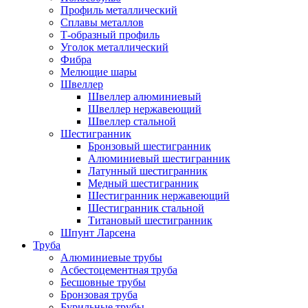
Профиль металлический
Сплавы металлов
Т-образный профиль
Уголок металлический
Фибра
Мелющие шары
Швеллер
Швеллер алюминиевый
Швеллер нержавеющий
Швеллер стальной
Шестигранник
Бронзовый шестигранник
Алюминиевый шестигранник
Латунный шестигранник
Медный шестигранник
Шестигранник нержавеющий
Шестигранник стальной
Титановый шестигранник
Шпунт Ларсена
Труба
Алюминиевые трубы
Асбестоцементная труба
Бесшовные трубы
Бронзовая труба
Бурильные трубы