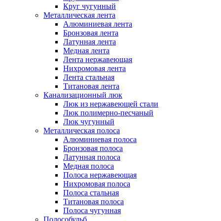
Круг чугунный
Металлическая лента
Алюминиевая лента
Бронзовая лента
Латунная лента
Медная лента
Лента нержавеющая
Нихромовая лента
Лента стальная
Титановая лента
Канализационный люк
Люк из нержавеющей стали
Люк полимерно-песчаный
Люк чугунный
Металлическая полоса
Алюминиевая полоса
Бронзовая полоса
Латунная полоса
Медная полоса
Полоса нержавеющая
Нихромовая полоса
Полоса стальная
Титановая полоса
Полоса чугунная
Полособульб