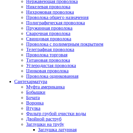
Нержавеющая проволока
Никелевая проволока
Нихромовая проволока
Проволока общего назначения
Полиграфическая проволока
Пружинная проволока
Сварочная проволока
Свинцовая проволока
Проволока с полимерным покрытием
Телеграфная проволока
Проволока торговая
Титановая проволока
Углеродистая проволока
Цинковая проволока
Проволока оцинкованная
Сантехарматура
Муфта американка
Бобышки
Бочата
Воронка
Втулка
Фильтр грубой очистки воды
Двойной раструб
Заглушки на трубу
Заглушка латунная