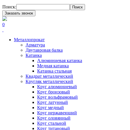
Поиск:
Поиск
Заказать звонок
0
Металлопрокат
Арматура
Двутавровая балка
Катанка
Алюминиевая катанка
Медная катанка
Катанка стальная
Квадрат металлический
Кругляк металлический
Круг алюминиевый
Круг бронзовый
Круг вольфрамовый
Круг латунный
Круг медный
Круг нержавеющий
Круг оловянный
Круг стальной
Круг титановый