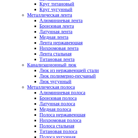
Круг титановый
Круг чугунный
Металлическая лента
Алюминиевая лента
Бронзовая лента
Латунная лента
Медная лента
Лента нержавеющая
Нихромовая лента
Лента стальная
Титановая лента
Канализационный люк
Люк из нержавеющей стали
Люк полимерно-песчаный
Люк чугунный
Металлическая полоса
Алюминиевая полоса
Бронзовая полоса
Латунная полоса
Медная полоса
Полоса нержавеющая
Нихромовая полоса
Полоса стальная
Титановая полоса
Полоса чугунная