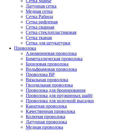
Сетка Манье
Латунная сетка
Медная сетка
Сетка Рабица
Сетка рифленая
Сетка сварная
Сетка стеклопластиковая
Сетка тканая
Сетка для штукатурки
Проволока
Алюминиевая проволока
Биметаллическая проволока
Бронзовая проволока
Вольфрамовая проволока
Проволока ВР
Вязальная проволока
Гвоздильная проволока
Проволока для бронирования
Проволока для пружинных шайб
Проволока для холодной высадки
Канатная проволока
Качественная проволока
Колючая проволока
Латунная проволока
Медная проволока