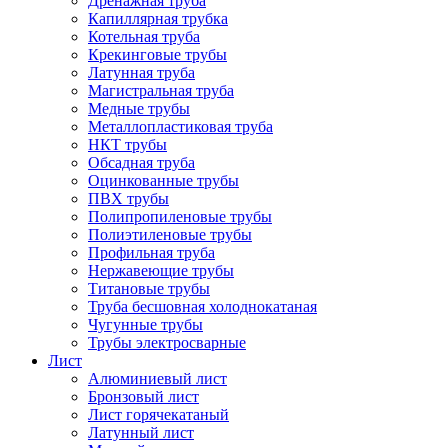
Дренажная труба
Капиллярная трубка
Котельная труба
Крекинговые трубы
Латунная труба
Магистральная труба
Медные трубы
Металлопластиковая труба
НКТ трубы
Обсадная труба
Оцинкованные трубы
ПВХ трубы
Полипропиленовые трубы
Полиэтиленовые трубы
Профильная труба
Нержавеющие трубы
Титановые трубы
Труба бесшовная холоднокатаная
Чугунные трубы
Трубы электросварные
Лист
Алюминиевый лист
Бронзовый лист
Лист горячекатаный
Латунный лист