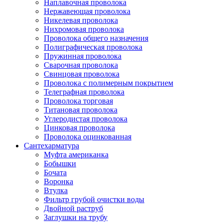
Наплавочная проволока
Нержавеющая проволока
Никелевая проволока
Нихромовая проволока
Проволока общего назначения
Полиграфическая проволока
Пружинная проволока
Сварочная проволока
Свинцовая проволока
Проволока с полимерным покрытием
Телеграфная проволока
Проволока торговая
Титановая проволока
Углеродистая проволока
Цинковая проволока
Проволока оцинкованная
Сантехарматура
Муфта американка
Бобышки
Бочата
Воронка
Втулка
Фильтр грубой очистки воды
Двойной раструб
Заглушки на трубу