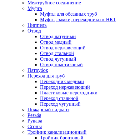
Межтрубное соединение
Муфта
Муфты для обсадных труб
Муфты, замки, переходники к НКТ
Ниппель
Отвод
Отвод латунный
Отвод медный
Отвод нержавеющий
Отвод стальной
Отвод чугунный
Отвод пластиковый
Патрубок
Переход для труб
Переходник медный
Переход нержавеющий
Пластиковые переходники
Переход стальной
Переход чугунный
Пожарный гидрант
Резьба
Рукава
Сгоны
Тройник канализационный
Тройник бронзовый