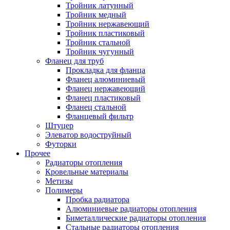
Тройник латунный
Тройник медный
Тройник нержавеющий
Тройник пластиковый
Тройник стальной
Тройник чугунный
Фланец для труб
Прокладка для фланца
Фланец алюминиевый
Фланец нержавеющий
Фланец пластиковый
Фланец стальной
Фланцевый фильтр
Штуцер
Элеватор водоструйный
Футорки
Прочее
Радиаторы отопления
Кровельные материалы
Метизы
Полимеры
Пробка радиатора
Алюминиевые радиаторы отопления
Биметаллические радиаторы отопления
Стальные радиаторы отопления