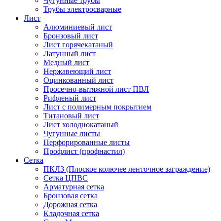
Чугунные трубы
Трубы электросварные
Лист
Алюминиевый лист
Бронзовый лист
Лист горячекатаный
Латунный лист
Медный лист
Нержавеющий лист
Оцинкованный лист
Просечно-вытяжной лист ПВЛ
Рифленый лист
Лист с полимерным покрытием
Титановый лист
Лист холоднокатаный
Чугунные листы
Перфорированные листы
Профлист (профнастил)
Сетка
ПКЛЗ (Плоское колючее ленточное заграждение)
Сетка ЦПВС
Арматурная сетка
Бронзовая сетка
Дорожная сетка
Кладочная сетка