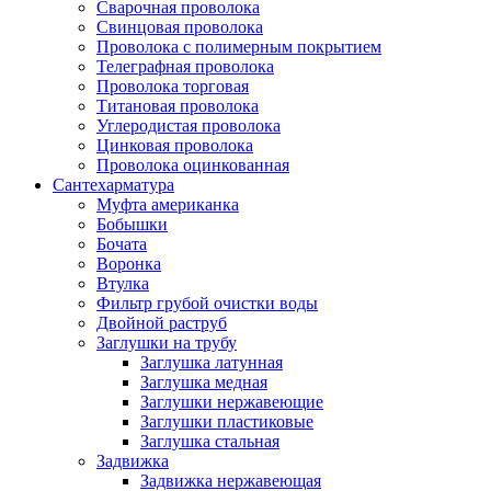
Сварочная проволока
Свинцовая проволока
Проволока с полимерным покрытием
Телеграфная проволока
Проволока торговая
Титановая проволока
Углеродистая проволока
Цинковая проволока
Проволока оцинкованная
Сантехарматура
Муфта американка
Бобышки
Бочата
Воронка
Втулка
Фильтр грубой очистки воды
Двойной раструб
Заглушки на трубу
Заглушка латунная
Заглушка медная
Заглушки нержавеющие
Заглушки пластиковые
Заглушка стальная
Задвижка
Задвижка нержавеющая