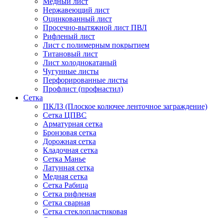
Медный лист
Нержавеющий лист
Оцинкованный лист
Просечно-вытяжной лист ПВЛ
Рифленый лист
Лист с полимерным покрытием
Титановый лист
Лист холоднокатаный
Чугунные листы
Перфорированные листы
Профлист (профнастил)
Сетка
ПКЛЗ (Плоское колючее ленточное заграждение)
Сетка ЦПВС
Арматурная сетка
Бронзовая сетка
Дорожная сетка
Кладочная сетка
Сетка Манье
Латунная сетка
Медная сетка
Сетка Рабица
Сетка рифленая
Сетка сварная
Сетка стеклопластиковая