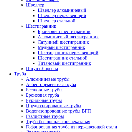
Швеллер
Швеллер алюминиевый
Швеллер нержавеющий
Швеллер стальной
Шестигранник
Бронзовый шестигранник
Алюминиевый шестигранник
Латунный шестигранник
Медный шестигранник
Шестигранник нержавеющий
Шестигранник стальной
Титановый шестигранник
Шпунт Ларсена
Труба
Алюминиевые трубы
Асбестоцементная труба
Бесшовные трубы
Бронзовая труба
Бурильные трубы
Предизолированные трубы
Водогазопроводные трубы ВГП
Газлифтные трубы
Труба бесшовная горячекатаная
Гофрированная труба из нержавеющей стали