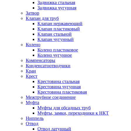
Задвижка стальная
Задвижка чугунная
Затвор
Клапан для труб
Клапан нержавеющий
Клапан пластиковый
Клапан стальной
Клапан чугунный
Колено
Колено пластиковое
Колено чугунное
Компенсаторы
Конденсатоотводчики
Кран
Крест
Крестовина стальная
Крестовина чугунная
Крестовина пластиковая
Межтрубное соединение
Муфта
Муфты для обсадных труб
Муфты, замки, переходники к НКТ
Ниппель
Отвод
Отвод латунный