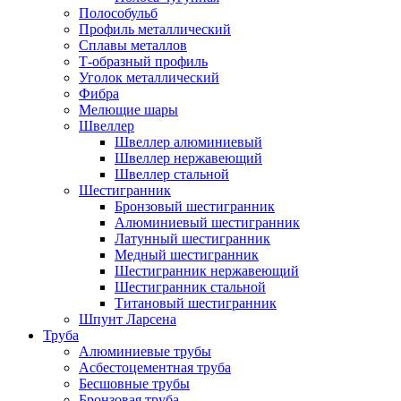
Полособульб
Профиль металлический
Сплавы металлов
Т-образный профиль
Уголок металлический
Фибра
Мелющие шары
Швеллер
Швеллер алюминиевый
Швеллер нержавеющий
Швеллер стальной
Шестигранник
Бронзовый шестигранник
Алюминиевый шестигранник
Латунный шестигранник
Медный шестигранник
Шестигранник нержавеющий
Шестигранник стальной
Титановый шестигранник
Шпунт Ларсена
Труба
Алюминиевые трубы
Асбестоцементная труба
Бесшовные трубы
Бронзовая труба