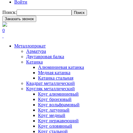
Войти
Поиск:
Поиск
Заказать звонок
0
Металлопрокат
Арматура
Двутавровая балка
Катанка
Алюминиевая катанка
Медная катанка
Катанка стальная
Квадрат металлический
Кругляк металлический
Круг алюминиевый
Круг бронзовый
Круг вольфрамовый
Круг латунный
Круг медный
Круг нержавеющий
Круг оловянный
Круг стальной