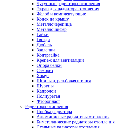
Чугунные радиаторы отопления
Экран для радиатора отопления
Желоб и комплектующие
Конек на крышу
Металлочерепица
Металлошифер
Гайки
Гвозди
Дюбель
Заклепки
Контргайка
Крепеж для вентиляции
Опора балки
Саморез
Хомут
Шпилька, резьбовая штанга
Шурупы
Капролон
Полиуретан
Фторопласт
Радиаторы отопления
Пробка радиатора
Алюминиевые радиаторы отопления
Биметаллические радиаторы отопления
Стальные радиаторы отопления