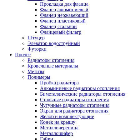
Прокладка для фланца
Фланец алюминиевый
Фланец нержавеющий
Фланец пластиковый
Фланец стальной
Фланцевый фильтр
Штуцер
Элеватор водоструйный
Футорки
Прочее
Радиаторы отопления
Кровельные материалы
Метизы
Полимеры
Пробка радиатора
Алюминиевые радиаторы отопления
Биметаллические радиаторы отопления
Стальные радиаторы отопления
Чугунные радиаторы отопления
Экран для радиатора отопления
Желоб и комплектующие
Конек на крышу
Металлочерепица
Металлошифер
Гайки