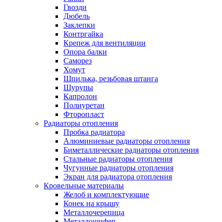
Гвозди
Дюбель
Заклепки
Контргайка
Крепеж для вентиляции
Опора балки
Саморез
Хомут
Шпилька, резьбовая штанга
Шурупы
Капролон
Полиуретан
Фторопласт
Радиаторы отопления
Пробка радиатора
Алюминиевые радиаторы отопления
Биметаллические радиаторы отопления
Стальные радиаторы отопления
Чугунные радиаторы отопления
Экран для радиатора отопления
Кровельные материалы
Желоб и комплектующие
Конек на крышу
Металлочерепица
Металлошифер