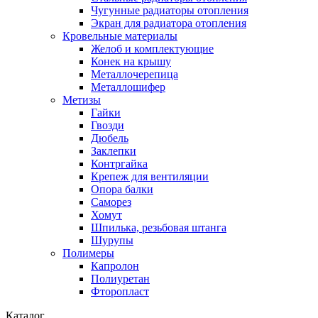
Чугунные радиаторы отопления
Экран для радиатора отопления
Кровельные материалы
Желоб и комплектующие
Конек на крышу
Металлочерепица
Металлошифер
Метизы
Гайки
Гвозди
Дюбель
Заклепки
Контргайка
Крепеж для вентиляции
Опора балки
Саморез
Хомут
Шпилька, резьбовая штанга
Шурупы
Полимеры
Капролон
Полиуретан
Фторопласт
Каталог