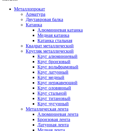
Металлопрокат
Арматура
Двутавровая балка
Катанка
Алюминиевая катанка
Медная катанка
Катанка стальная
Квадрат металлический
Кругляк металлический
Круг алюминиевый
Круг бронзовый
Круг вольфрамовый
Круг латунный
Круг медный
Круг нержавеющий
Круг оловянный
Круг стальной
Круг титановый
Круг чугунный
Металлическая лента
Алюминиевая лента
Бронзовая лента
Латунная лента
Медная лента