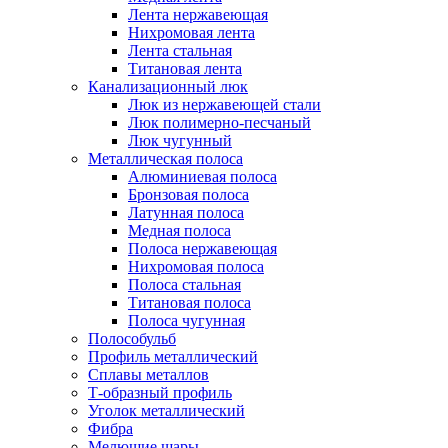
Лента нержавеющая
Нихромовая лента
Лента стальная
Титановая лента
Канализационный люк
Люк из нержавеющей стали
Люк полимерно-песчаный
Люк чугунный
Металлическая полоса
Алюминиевая полоса
Бронзовая полоса
Латунная полоса
Медная полоса
Полоса нержавеющая
Нихромовая полоса
Полоса стальная
Титановая полоса
Полоса чугунная
Полособульб
Профиль металлический
Сплавы металлов
Т-образный профиль
Уголок металлический
Фибра
Мелющие шары