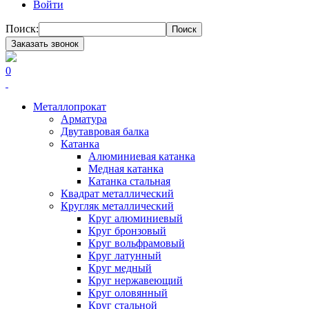
Войти
Поиск:
Поиск
Заказать звонок
0
Металлопрокат
Арматура
Двутавровая балка
Катанка
Алюминиевая катанка
Медная катанка
Катанка стальная
Квадрат металлический
Кругляк металлический
Круг алюминиевый
Круг бронзовый
Круг вольфрамовый
Круг латунный
Круг медный
Круг нержавеющий
Круг оловянный
Круг стальной