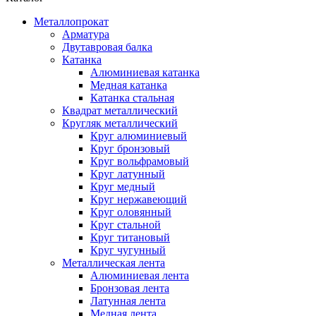
Металлопрокат
Арматура
Двутавровая балка
Катанка
Алюминиевая катанка
Медная катанка
Катанка стальная
Квадрат металлический
Кругляк металлический
Круг алюминиевый
Круг бронзовый
Круг вольфрамовый
Круг латунный
Круг медный
Круг нержавеющий
Круг оловянный
Круг стальной
Круг титановый
Круг чугунный
Металлическая лента
Алюминиевая лента
Бронзовая лента
Латунная лента
Медная лента