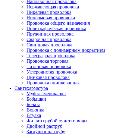
Наплавочная проволока
Нержавеющая проволока
Никелевая проволока
Нихромовая проволока
Проволока общего назначения
Полиграфическая проволока
Пружинная проволока
Сварочная проволока
Свинцовая проволока
Проволока с полимерным покрытием
Телеграфная проволока
Проволока торговая
Титановая проволока
Углеродистая проволока
Цинковая проволока
Проволока оцинкованная
Сантехарматура
Муфта американка
Бобышки
Бочата
Воронка
Втулка
Фильтр грубой очистки воды
Двойной раструб
Заглушки на трубу