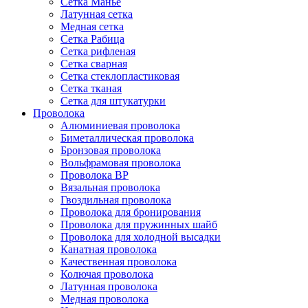
Сетка Манье
Латунная сетка
Медная сетка
Сетка Рабица
Сетка рифленая
Сетка сварная
Сетка стеклопластиковая
Сетка тканая
Сетка для штукатурки
Проволока
Алюминиевая проволока
Биметаллическая проволока
Бронзовая проволока
Вольфрамовая проволока
Проволока ВР
Вязальная проволока
Гвоздильная проволока
Проволока для бронирования
Проволока для пружинных шайб
Проволока для холодной высадки
Канатная проволока
Качественная проволока
Колючая проволока
Латунная проволока
Медная проволока