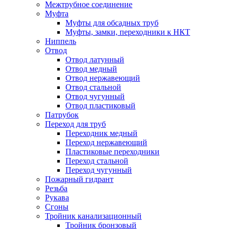
Межтрубное соединение
Муфта
Муфты для обсадных труб
Муфты, замки, переходники к НКТ
Ниппель
Отвод
Отвод латунный
Отвод медный
Отвод нержавеющий
Отвод стальной
Отвод чугунный
Отвод пластиковый
Патрубок
Переход для труб
Переходник медный
Переход нержавеющий
Пластиковые переходники
Переход стальной
Переход чугунный
Пожарный гидрант
Резьба
Рукава
Сгоны
Тройник канализационный
Тройник бронзовый