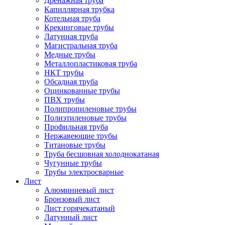
Дренажная труба
Капиллярная трубка
Котельная труба
Крекинговые трубы
Латунная труба
Магистральная труба
Медные трубы
Металлопластиковая труба
НКТ трубы
Обсадная труба
Оцинкованные трубы
ПВХ трубы
Полипропиленовые трубы
Полиэтиленовые трубы
Профильная труба
Нержавеющие трубы
Титановые трубы
Труба бесшовная холоднокатаная
Чугунные трубы
Трубы электросварные
Лист
Алюминиевый лист
Бронзовый лист
Лист горячекатаный
Латунный лист