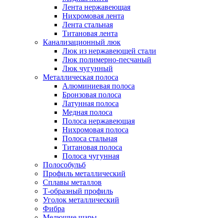
Лента нержавеющая
Нихромовая лента
Лента стальная
Титановая лента
Канализационный люк
Люк из нержавеющей стали
Люк полимерно-песчаный
Люк чугунный
Металлическая полоса
Алюминиевая полоса
Бронзовая полоса
Латунная полоса
Медная полоса
Полоса нержавеющая
Нихромовая полоса
Полоса стальная
Титановая полоса
Полоса чугунная
Полособульб
Профиль металлический
Сплавы металлов
Т-образный профиль
Уголок металлический
Фибра
Мелющие шары