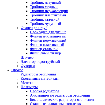
Тройник латунный
Тройник медный
Тройник нержавеющий
Тройник пластиковый
Тройник стальной
Тройник чугунный
Фланец для труб
Прокладка для фланца
Фланец алюминиевый
Фланец нержавеющий
Фланец пластиковый
Фланец стальной
Фланцевый фильтр
Штуцер
Элеватор водоструйный
Футорки
Прочее
Радиаторы отопления
Кровельные материалы
Метизы
Полимеры
Пробка радиатора
Алюминиевые радиаторы отопления
Биметаллические радиаторы отопления
Стальные радиаторы отопления