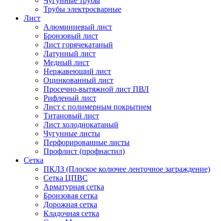
Чугунные трубы
Трубы электросварные
Лист
Алюминиевый лист
Бронзовый лист
Лист горячекатаный
Латунный лист
Медный лист
Нержавеющий лист
Оцинкованный лист
Просечно-вытяжной лист ПВЛ
Рифленый лист
Лист с полимерным покрытием
Титановый лист
Лист холоднокатаный
Чугунные листы
Перфорированные листы
Профлист (профнастил)
Сетка
ПКЛЗ (Плоское колючее ленточное заграждение)
Сетка ЦПВС
Арматурная сетка
Бронзовая сетка
Дорожная сетка
Кладочная сетка