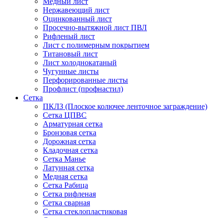
Медный лист
Нержавеющий лист
Оцинкованный лист
Просечно-вытяжной лист ПВЛ
Рифленый лист
Лист с полимерным покрытием
Титановый лист
Лист холоднокатаный
Чугунные листы
Перфорированные листы
Профлист (профнастил)
Сетка
ПКЛЗ (Плоское колючее ленточное заграждение)
Сетка ЦПВС
Арматурная сетка
Бронзовая сетка
Дорожная сетка
Кладочная сетка
Сетка Манье
Латунная сетка
Медная сетка
Сетка Рабица
Сетка рифленая
Сетка сварная
Сетка стеклопластиковая