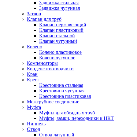
Задвижка стальная
Задвижка чугунная
Затвор
Клапан для труб
Клапан нержавеющий
Клапан пластиковый
Клапан стальной
Клапан чугунный
Колено
Колено пластиковое
Колено чугунное
Компенсаторы
Конденсатоотводчики
Кран
Крест
Крестовина стальная
Крестовина чугунная
Крестовина пластиковая
Межтрубное соединение
Муфта
Муфты для обсадных труб
Муфты, замки, переходники к НКТ
Ниппель
Отвод
Отвод латунный