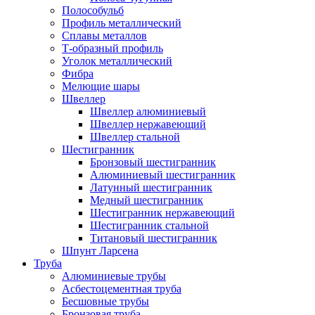
Полособульб
Профиль металлический
Сплавы металлов
Т-образный профиль
Уголок металлический
Фибра
Мелющие шары
Швеллер
Швеллер алюминиевый
Швеллер нержавеющий
Швеллер стальной
Шестигранник
Бронзовый шестигранник
Алюминиевый шестигранник
Латунный шестигранник
Медный шестигранник
Шестигранник нержавеющий
Шестигранник стальной
Титановый шестигранник
Шпунт Ларсена
Труба
Алюминиевые трубы
Асбестоцементная труба
Бесшовные трубы
Бронзовая труба