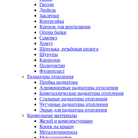
Гвозди
Дюбель
Заклепки
Контргайка
Крепеж для вентиляции
Опора балки
Саморез
Хомут
Шпилька, резьбовая штанга
Шурупы
Капролон
Полиуретан
Фторопласт
Радиаторы отопления
Пробка радиатора
Алюминиевые радиаторы отопления
Биметаллические радиаторы отопления
Стальные радиаторы отопления
Чугунные радиаторы отопления
Экран для радиатора отопления
Кровельные материалы
Желоб и комплектующие
Конек на крышу
Металлочерепица
Металлошифер