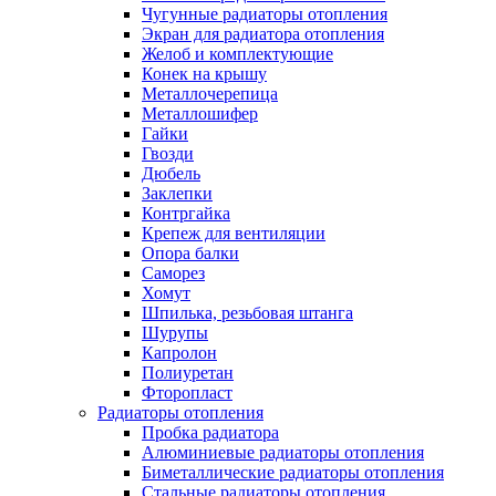
Чугунные радиаторы отопления
Экран для радиатора отопления
Желоб и комплектующие
Конек на крышу
Металлочерепица
Металлошифер
Гайки
Гвозди
Дюбель
Заклепки
Контргайка
Крепеж для вентиляции
Опора балки
Саморез
Хомут
Шпилька, резьбовая штанга
Шурупы
Капролон
Полиуретан
Фторопласт
Радиаторы отопления
Пробка радиатора
Алюминиевые радиаторы отопления
Биметаллические радиаторы отопления
Стальные радиаторы отопления