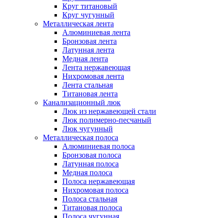
Круг титановый
Круг чугунный
Металлическая лента
Алюминиевая лента
Бронзовая лента
Латунная лента
Медная лента
Лента нержавеющая
Нихромовая лента
Лента стальная
Титановая лента
Канализационный люк
Люк из нержавеющей стали
Люк полимерно-песчаный
Люк чугунный
Металлическая полоса
Алюминиевая полоса
Бронзовая полоса
Латунная полоса
Медная полоса
Полоса нержавеющая
Нихромовая полоса
Полоса стальная
Титановая полоса
Полоса чугунная