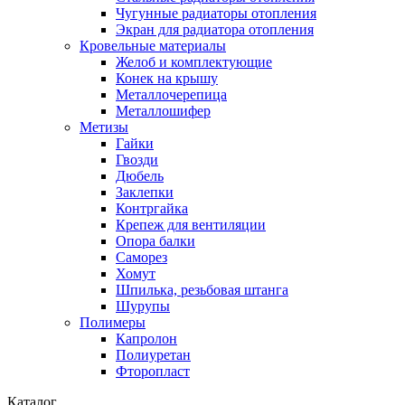
Чугунные радиаторы отопления
Экран для радиатора отопления
Кровельные материалы
Желоб и комплектующие
Конек на крышу
Металлочерепица
Металлошифер
Метизы
Гайки
Гвозди
Дюбель
Заклепки
Контргайка
Крепеж для вентиляции
Опора балки
Саморез
Хомут
Шпилька, резьбовая штанга
Шурупы
Полимеры
Капролон
Полиуретан
Фторопласт
Каталог