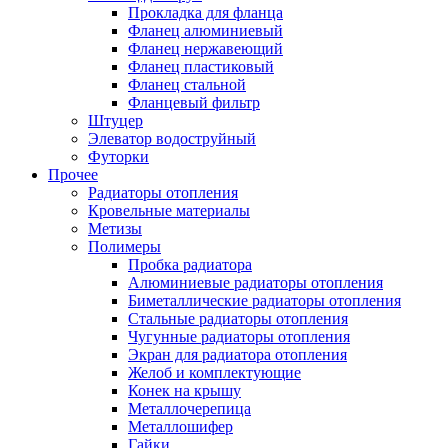
Прокладка для фланца
Фланец алюминиевый
Фланец нержавеющий
Фланец пластиковый
Фланец стальной
Фланцевый фильтр
Штуцер
Элеватор водоструйный
Футорки
Прочее
Радиаторы отопления
Кровельные материалы
Метизы
Полимеры
Пробка радиатора
Алюминиевые радиаторы отопления
Биметаллические радиаторы отопления
Стальные радиаторы отопления
Чугунные радиаторы отопления
Экран для радиатора отопления
Желоб и комплектующие
Конек на крышу
Металлочерепица
Металлошифер
Гайки