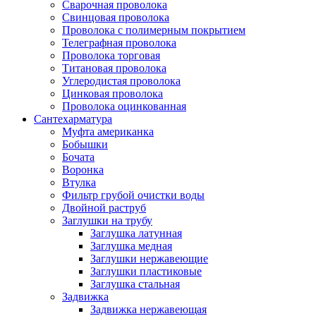
Сварочная проволока
Свинцовая проволока
Проволока с полимерным покрытием
Телеграфная проволока
Проволока торговая
Титановая проволока
Углеродистая проволока
Цинковая проволока
Проволока оцинкованная
Сантехарматура
Муфта американка
Бобышки
Бочата
Воронка
Втулка
Фильтр грубой очистки воды
Двойной раструб
Заглушки на трубу
Заглушка латунная
Заглушка медная
Заглушки нержавеющие
Заглушки пластиковые
Заглушка стальная
Задвижка
Задвижка нержавеющая