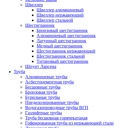
Швеллер
Швеллер алюминиевый
Швеллер нержавеющий
Швеллер стальной
Шестигранник
Бронзовый шестигранник
Алюминиевый шестигранник
Латунный шестигранник
Медный шестигранник
Шестигранник нержавеющий
Шестигранник стальной
Титановый шестигранник
Шпунт Ларсена
Труба
Алюминиевые трубы
Асбестоцементная труба
Бесшовные трубы
Бронзовая труба
Бурильные трубы
Предизолированные трубы
Водогазопроводные трубы ВГП
Газлифтные трубы
Труба бесшовная горячекатаная
Гофрированная труба из нержавеющей стали