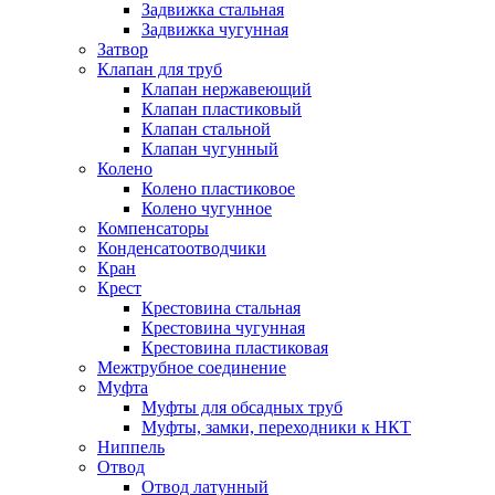
Задвижка стальная
Задвижка чугунная
Затвор
Клапан для труб
Клапан нержавеющий
Клапан пластиковый
Клапан стальной
Клапан чугунный
Колено
Колено пластиковое
Колено чугунное
Компенсаторы
Конденсатоотводчики
Кран
Крест
Крестовина стальная
Крестовина чугунная
Крестовина пластиковая
Межтрубное соединение
Муфта
Муфты для обсадных труб
Муфты, замки, переходники к НКТ
Ниппель
Отвод
Отвод латунный