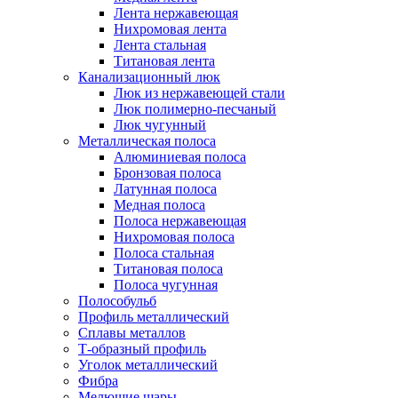
Лента нержавеющая
Нихромовая лента
Лента стальная
Титановая лента
Канализационный люк
Люк из нержавеющей стали
Люк полимерно-песчаный
Люк чугунный
Металлическая полоса
Алюминиевая полоса
Бронзовая полоса
Латунная полоса
Медная полоса
Полоса нержавеющая
Нихромовая полоса
Полоса стальная
Титановая полоса
Полоса чугунная
Полособульб
Профиль металлический
Сплавы металлов
Т-образный профиль
Уголок металлический
Фибра
Мелющие шары