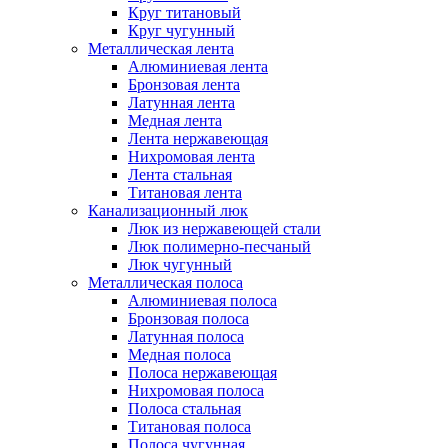
Круг титановый
Круг чугунный
Металлическая лента
Алюминиевая лента
Бронзовая лента
Латунная лента
Медная лента
Лента нержавеющая
Нихромовая лента
Лента стальная
Титановая лента
Канализационный люк
Люк из нержавеющей стали
Люк полимерно-песчаный
Люк чугунный
Металлическая полоса
Алюминиевая полоса
Бронзовая полоса
Латунная полоса
Медная полоса
Полоса нержавеющая
Нихромовая полоса
Полоса стальная
Титановая полоса
Полоса чугунная