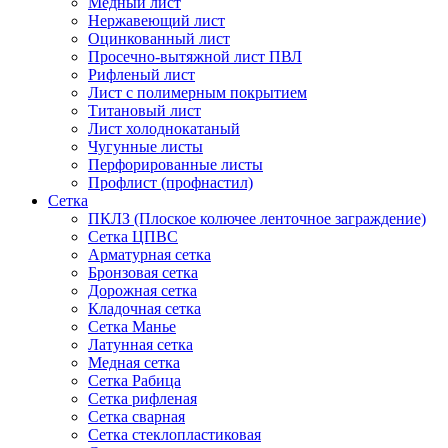
Медный лист
Нержавеющий лист
Оцинкованный лист
Просечно-вытяжной лист ПВЛ
Рифленый лист
Лист с полимерным покрытием
Титановый лист
Лист холоднокатаный
Чугунные листы
Перфорированные листы
Профлист (профнастил)
Сетка
ПКЛЗ (Плоское колючее ленточное заграждение)
Сетка ЦПВС
Арматурная сетка
Бронзовая сетка
Дорожная сетка
Кладочная сетка
Сетка Манье
Латунная сетка
Медная сетка
Сетка Рабица
Сетка рифленая
Сетка сварная
Сетка стеклопластиковая