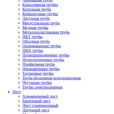
Дренажная труба
Капиллярная трубка
Котельная труба
Крекинговые трубы
Латунная труба
Магистральная труба
Медные трубы
Металлопластиковая труба
НКТ трубы
Обсадная труба
Оцинкованные трубы
ПВХ трубы
Полипропиленовые трубы
Полиэтиленовые трубы
Профильная труба
Нержавеющие трубы
Титановые трубы
Труба бесшовная холоднокатаная
Чугунные трубы
Трубы электросварные
Лист
Алюминиевый лист
Бронзовый лист
Лист горячекатаный
Латунный лист