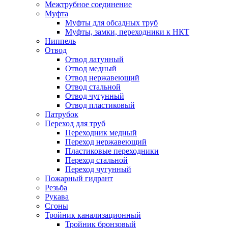
Межтрубное соединение
Муфта
Муфты для обсадных труб
Муфты, замки, переходники к НКТ
Ниппель
Отвод
Отвод латунный
Отвод медный
Отвод нержавеющий
Отвод стальной
Отвод чугунный
Отвод пластиковый
Патрубок
Переход для труб
Переходник медный
Переход нержавеющий
Пластиковые переходники
Переход стальной
Переход чугунный
Пожарный гидрант
Резьба
Рукава
Сгоны
Тройник канализационный
Тройник бронзовый