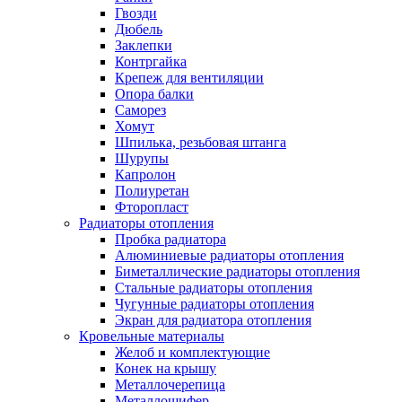
Гвозди
Дюбель
Заклепки
Контргайка
Крепеж для вентиляции
Опора балки
Саморез
Хомут
Шпилька, резьбовая штанга
Шурупы
Капролон
Полиуретан
Фторопласт
Радиаторы отопления
Пробка радиатора
Алюминиевые радиаторы отопления
Биметаллические радиаторы отопления
Стальные радиаторы отопления
Чугунные радиаторы отопления
Экран для радиатора отопления
Кровельные материалы
Желоб и комплектующие
Конек на крышу
Металлочерепица
Металлошифер