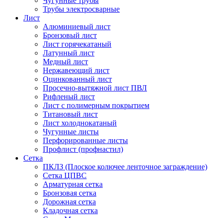
Чугунные трубы
Трубы электросварные
Лист
Алюминиевый лист
Бронзовый лист
Лист горячекатаный
Латунный лист
Медный лист
Нержавеющий лист
Оцинкованный лист
Просечно-вытяжной лист ПВЛ
Рифленый лист
Лист с полимерным покрытием
Титановый лист
Лист холоднокатаный
Чугунные листы
Перфорированные листы
Профлист (профнастил)
Сетка
ПКЛЗ (Плоское колючее ленточное заграждение)
Сетка ЦПВС
Арматурная сетка
Бронзовая сетка
Дорожная сетка
Кладочная сетка