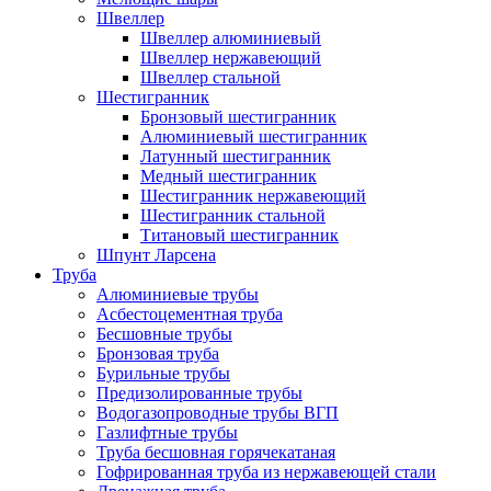
Швеллер
Швеллер алюминиевый
Швеллер нержавеющий
Швеллер стальной
Шестигранник
Бронзовый шестигранник
Алюминиевый шестигранник
Латунный шестигранник
Медный шестигранник
Шестигранник нержавеющий
Шестигранник стальной
Титановый шестигранник
Шпунт Ларсена
Труба
Алюминиевые трубы
Асбестоцементная труба
Бесшовные трубы
Бронзовая труба
Бурильные трубы
Предизолированные трубы
Водогазопроводные трубы ВГП
Газлифтные трубы
Труба бесшовная горячекатаная
Гофрированная труба из нержавеющей стали