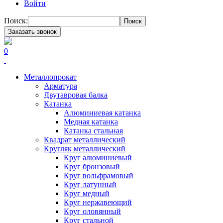
Войти
Поиск:
Поиск
Заказать звонок
0
Металлопрокат
Арматура
Двутавровая балка
Катанка
Алюминиевая катанка
Медная катанка
Катанка стальная
Квадрат металлический
Кругляк металлический
Круг алюминиевый
Круг бронзовый
Круг вольфрамовый
Круг латунный
Круг медный
Круг нержавеющий
Круг оловянный
Круг стальной