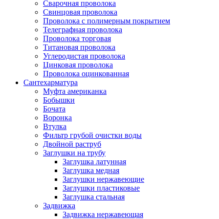
Сварочная проволока
Свинцовая проволока
Проволока с полимерным покрытием
Телеграфная проволока
Проволока торговая
Титановая проволока
Углеродистая проволока
Цинковая проволока
Проволока оцинкованная
Сантехарматура
Муфта американка
Бобышки
Бочата
Воронка
Втулка
Фильтр грубой очистки воды
Двойной раструб
Заглушки на трубу
Заглушка латунная
Заглушка медная
Заглушки нержавеющие
Заглушки пластиковые
Заглушка стальная
Задвижка
Задвижка нержавеющая