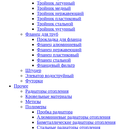
Тройник латунный
Тройник медный
Тройник нержавеющий
Тройник пластиковый
Тройник стальной
Тройник чугунный
Фланец для труб
Прокладка для фланца
Фланец алюминиевый
Фланец нержавеющий
Фланец пластиковый
Фланец стальной
Фланцевый фильтр
Штуцер
Элеватор водоструйный
Футорки
Прочее
Радиаторы отопления
Кровельные материалы
Метизы
Полимеры
Пробка радиатора
Алюминиевые радиаторы отопления
Биметаллические радиаторы отопления
Стальные радиаторы отопления