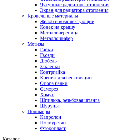
Чугунные радиаторы отопления
Экран для радиатора отопления
Кровельные материалы
Желоб и комплектующие
Конек на крышу
Металлочерепица
Металлошифер
Метизы
Гайки
Гвозди
Дюбель
Заклепки
Контргайка
Крепеж для вентиляции
Опора балки
Саморез
Хомут
Шпилька, резьбовая штанга
Шурупы
Полимеры
Капролон
Полиуретан
Фторопласт
Каталог