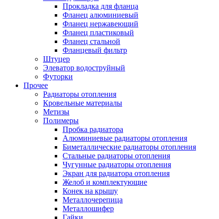
Прокладка для фланца
Фланец алюминиевый
Фланец нержавеющий
Фланец пластиковый
Фланец стальной
Фланцевый фильтр
Штуцер
Элеватор водоструйный
Футорки
Прочее
Радиаторы отопления
Кровельные материалы
Метизы
Полимеры
Пробка радиатора
Алюминиевые радиаторы отопления
Биметаллические радиаторы отопления
Стальные радиаторы отопления
Чугунные радиаторы отопления
Экран для радиатора отопления
Желоб и комплектующие
Конек на крышу
Металлочерепица
Металлошифер
Гайки