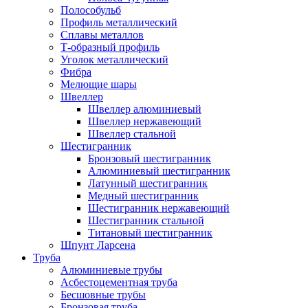
Полособульб
Профиль металлический
Сплавы металлов
Т-образный профиль
Уголок металлический
Фибра
Мелющие шары
Швеллер
Швеллер алюминиевый
Швеллер нержавеющий
Швеллер стальной
Шестигранник
Бронзовый шестигранник
Алюминиевый шестигранник
Латунный шестигранник
Медный шестигранник
Шестигранник нержавеющий
Шестигранник стальной
Титановый шестигранник
Шпунт Ларсена
Труба
Алюминиевые трубы
Асбестоцементная труба
Бесшовные трубы
Бронзовая труба