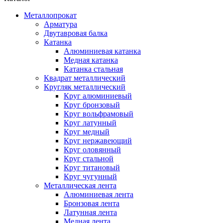
Металлопрокат
Арматура
Двутавровая балка
Катанка
Алюминиевая катанка
Медная катанка
Катанка стальная
Квадрат металлический
Кругляк металлический
Круг алюминиевый
Круг бронзовый
Круг вольфрамовый
Круг латунный
Круг медный
Круг нержавеющий
Круг оловянный
Круг стальной
Круг титановый
Круг чугунный
Металлическая лента
Алюминиевая лента
Бронзовая лента
Латунная лента
Медная лента