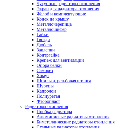
Чугунные радиаторы отопления
Экран для радиатора отопления
Желоб и комплектующие
Конек на крышу
Металлочерепица
Металлошифер
Гайки
Гвозди
Дюбель
Заклепки
Контргайка
Крепеж для вентиляции
Опора балки
Саморез
Хомут
Шпилька, резьбовая штанга
Шурупы
Капролон
Полиуретан
Фторопласт
Радиаторы отопления
Пробка радиатора
Алюминиевые радиаторы отопления
Биметаллические радиаторы отопления
Стальные радиаторы отопления