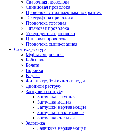
Сварочная проволока
Свинцовая проволока
Проволока с полимерным покрытием
Телеграфная проволока
Проволока торговая
Титановая проволока
Углеродистая проволока
Цинковая проволока
Проволока оцинкованная
Сантехарматура
Муфта американка
Бобышки
Бочата
Воронка
Втулка
Фильтр грубой очистки воды
Двойной раструб
Заглушки на трубу
Заглушка латунная
Заглушка медная
Заглушки нержавеющие
Заглушки пластиковые
Заглушка стальная
Задвижка
Задвижка нержавеющая