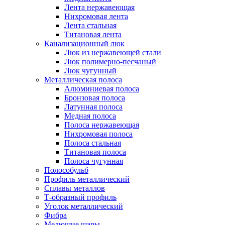
Лента нержавеющая
Нихромовая лента
Лента стальная
Титановая лента
Канализационный люк
Люк из нержавеющей стали
Люк полимерно-песчаный
Люк чугунный
Металлическая полоса
Алюминиевая полоса
Бронзовая полоса
Латунная полоса
Медная полоса
Полоса нержавеющая
Нихромовая полоса
Полоса стальная
Титановая полоса
Полоса чугунная
Полособульб
Профиль металлический
Сплавы металлов
Т-образный профиль
Уголок металлический
Фибра
Мелющие шары