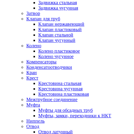
Задвижка стальная
Задвижка чугунная
Затвор
Клапан для труб
Клапан нержавеющий
Клапан пластиковый
Клапан стальной
Клапан чугунный
Колено
Колено пластиковое
Колено чугунное
Компенсаторы
Конденсатоотводчики
Кран
Крест
Крестовина стальная
Крестовина чугунная
Крестовина пластиковая
Межтрубное соединение
Муфта
Муфты для обсадных труб
Муфты, замки, переходники к НКТ
Ниппель
Отвод
Отвод латунный