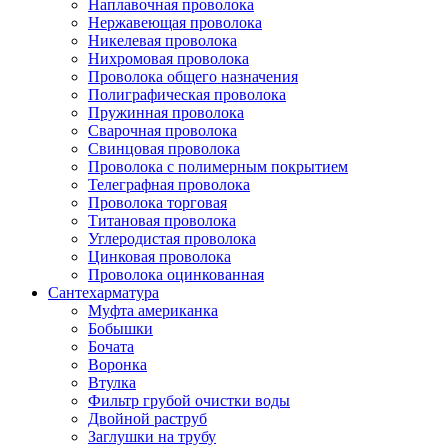
Наплавочная проволока
Нержавеющая проволока
Никелевая проволока
Нихромовая проволока
Проволока общего назначения
Полиграфическая проволока
Пружинная проволока
Сварочная проволока
Свинцовая проволока
Проволока с полимерным покрытием
Телеграфная проволока
Проволока торговая
Титановая проволока
Углеродистая проволока
Цинковая проволока
Проволока оцинкованная
Сантехарматура
Муфта американка
Бобышки
Бочата
Воронка
Втулка
Фильтр грубой очистки воды
Двойной раструб
Заглушки на трубу