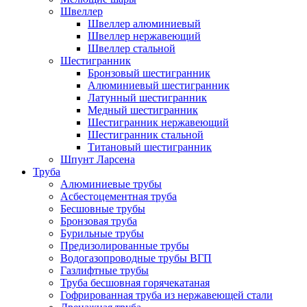
Швеллер
Швеллер алюминиевый
Швеллер нержавеющий
Швеллер стальной
Шестигранник
Бронзовый шестигранник
Алюминиевый шестигранник
Латунный шестигранник
Медный шестигранник
Шестигранник нержавеющий
Шестигранник стальной
Титановый шестигранник
Шпунт Ларсена
Труба
Алюминиевые трубы
Асбестоцементная труба
Бесшовные трубы
Бронзовая труба
Бурильные трубы
Предизолированные трубы
Водогазопроводные трубы ВГП
Газлифтные трубы
Труба бесшовная горячекатаная
Гофрированная труба из нержавеющей стали