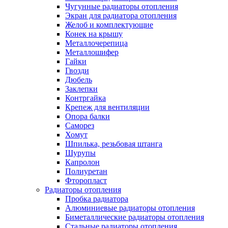
Чугунные радиаторы отопления
Экран для радиатора отопления
Желоб и комплектующие
Конек на крышу
Металлочерепица
Металлошифер
Гайки
Гвозди
Дюбель
Заклепки
Контргайка
Крепеж для вентиляции
Опора балки
Саморез
Хомут
Шпилька, резьбовая штанга
Шурупы
Капролон
Полиуретан
Фторопласт
Радиаторы отопления
Пробка радиатора
Алюминиевые радиаторы отопления
Биметаллические радиаторы отопления
Стальные радиаторы отопления