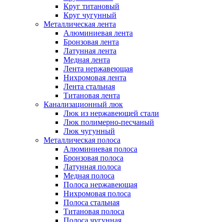
Круг титановый
Круг чугунный
Металлическая лента
Алюминиевая лента
Бронзовая лента
Латунная лента
Медная лента
Лента нержавеющая
Нихромовая лента
Лента стальная
Титановая лента
Канализационный люк
Люк из нержавеющей стали
Люк полимерно-песчаный
Люк чугунный
Металлическая полоса
Алюминиевая полоса
Бронзовая полоса
Латунная полоса
Медная полоса
Полоса нержавеющая
Нихромовая полоса
Полоса стальная
Титановая полоса
Полоса чугунная