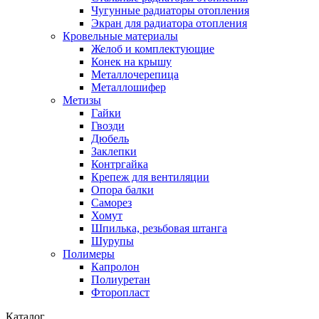
Чугунные радиаторы отопления
Экран для радиатора отопления
Кровельные материалы
Желоб и комплектующие
Конек на крышу
Металлочерепица
Металлошифер
Метизы
Гайки
Гвозди
Дюбель
Заклепки
Контргайка
Крепеж для вентиляции
Опора балки
Саморез
Хомут
Шпилька, резьбовая штанга
Шурупы
Полимеры
Капролон
Полиуретан
Фторопласт
Каталог