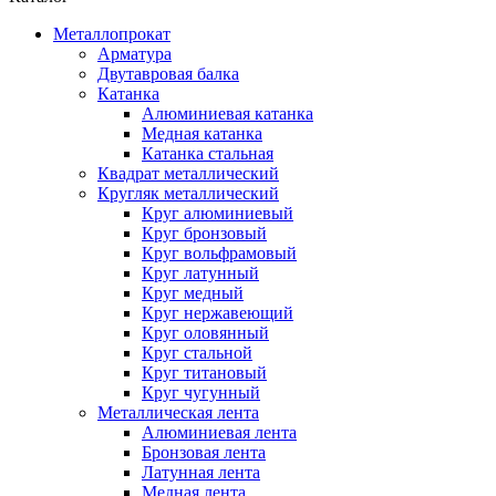
Металлопрокат
Арматура
Двутавровая балка
Катанка
Алюминиевая катанка
Медная катанка
Катанка стальная
Квадрат металлический
Кругляк металлический
Круг алюминиевый
Круг бронзовый
Круг вольфрамовый
Круг латунный
Круг медный
Круг нержавеющий
Круг оловянный
Круг стальной
Круг титановый
Круг чугунный
Металлическая лента
Алюминиевая лента
Бронзовая лента
Латунная лента
Медная лента