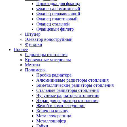
Прокладка для фланца
Фланец алюминиевый
Фланец нержавеющий
Фланец пластиковый
Фланец стальной
Фланцевый фильтр
Штуцер
Элеватор водоструйный
Футорки
Прочее
Радиаторы отопления
Кровельные материалы
Метизы
Полимеры
Пробка радиатора
Алюминиевые радиаторы отопления
Биметаллические радиаторы отопления
Стальные радиаторы отопления
Чугунные радиаторы отопления
Экран для радиатора отопления
Желоб и комплектующие
Конек на крышу
Металлочерепица
Металлошифер
Гайки