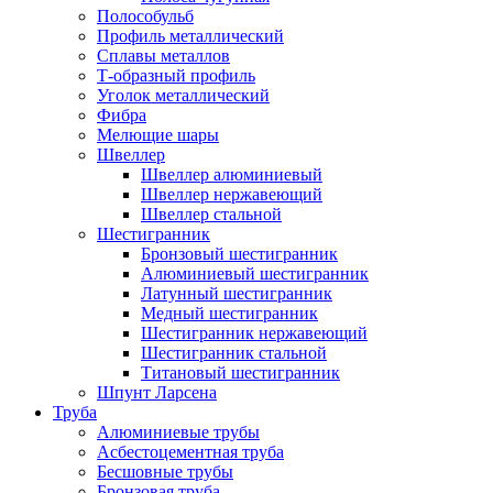
Полособульб
Профиль металлический
Сплавы металлов
Т-образный профиль
Уголок металлический
Фибра
Мелющие шары
Швеллер
Швеллер алюминиевый
Швеллер нержавеющий
Швеллер стальной
Шестигранник
Бронзовый шестигранник
Алюминиевый шестигранник
Латунный шестигранник
Медный шестигранник
Шестигранник нержавеющий
Шестигранник стальной
Титановый шестигранник
Шпунт Ларсена
Труба
Алюминиевые трубы
Асбестоцементная труба
Бесшовные трубы
Бронзовая труба