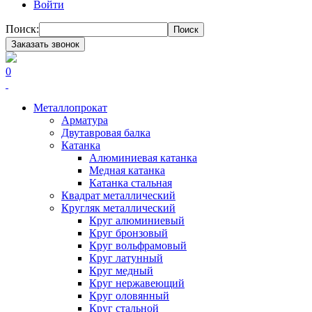
Войти
Поиск:
Поиск
Заказать звонок
0
Металлопрокат
Арматура
Двутавровая балка
Катанка
Алюминиевая катанка
Медная катанка
Катанка стальная
Квадрат металлический
Кругляк металлический
Круг алюминиевый
Круг бронзовый
Круг вольфрамовый
Круг латунный
Круг медный
Круг нержавеющий
Круг оловянный
Круг стальной