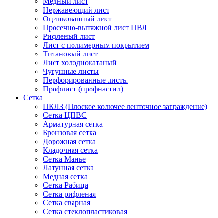
Медный лист
Нержавеющий лист
Оцинкованный лист
Просечно-вытяжной лист ПВЛ
Рифленый лист
Лист с полимерным покрытием
Титановый лист
Лист холоднокатаный
Чугунные листы
Перфорированные листы
Профлист (профнастил)
Сетка
ПКЛЗ (Плоское колючее ленточное заграждение)
Сетка ЦПВС
Арматурная сетка
Бронзовая сетка
Дорожная сетка
Кладочная сетка
Сетка Манье
Латунная сетка
Медная сетка
Сетка Рабица
Сетка рифленая
Сетка сварная
Сетка стеклопластиковая