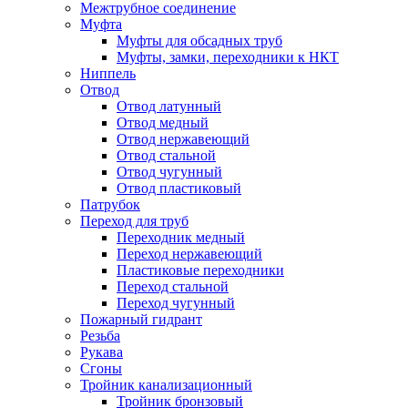
Межтрубное соединение
Муфта
Муфты для обсадных труб
Муфты, замки, переходники к НКТ
Ниппель
Отвод
Отвод латунный
Отвод медный
Отвод нержавеющий
Отвод стальной
Отвод чугунный
Отвод пластиковый
Патрубок
Переход для труб
Переходник медный
Переход нержавеющий
Пластиковые переходники
Переход стальной
Переход чугунный
Пожарный гидрант
Резьба
Рукава
Сгоны
Тройник канализационный
Тройник бронзовый