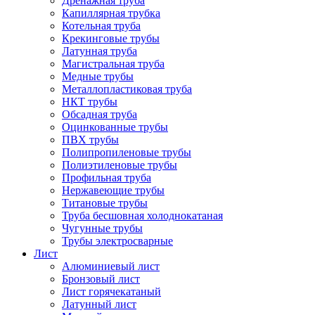
Дренажная труба
Капиллярная трубка
Котельная труба
Крекинговые трубы
Латунная труба
Магистральная труба
Медные трубы
Металлопластиковая труба
НКТ трубы
Обсадная труба
Оцинкованные трубы
ПВХ трубы
Полипропиленовые трубы
Полиэтиленовые трубы
Профильная труба
Нержавеющие трубы
Титановые трубы
Труба бесшовная холоднокатаная
Чугунные трубы
Трубы электросварные
Лист
Алюминиевый лист
Бронзовый лист
Лист горячекатаный
Латунный лист