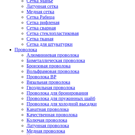
Сетка Манье
Латунная сетка
Медная сетка
Сетка Рабица
Сетка рифленая
Сетка сварная
Сетка стеклопластиковая
Сетка тканая
Сетка для штукатурки
Проволока
Алюминиевая проволока
Биметаллическая проволока
Бронзовая проволока
Вольфрамовая проволока
Проволока ВР
Вязальная проволока
Гвоздильная проволока
Проволока для бронирования
Проволока для пружинных шайб
Проволока для холодной высадки
Канатная проволока
Качественная проволока
Колючая проволока
Латунная проволока
Медная проволока