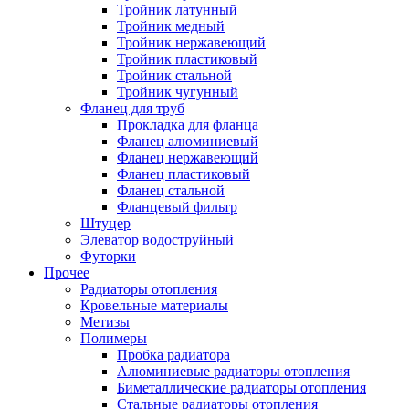
Тройник латунный
Тройник медный
Тройник нержавеющий
Тройник пластиковый
Тройник стальной
Тройник чугунный
Фланец для труб
Прокладка для фланца
Фланец алюминиевый
Фланец нержавеющий
Фланец пластиковый
Фланец стальной
Фланцевый фильтр
Штуцер
Элеватор водоструйный
Футорки
Прочее
Радиаторы отопления
Кровельные материалы
Метизы
Полимеры
Пробка радиатора
Алюминиевые радиаторы отопления
Биметаллические радиаторы отопления
Стальные радиаторы отопления