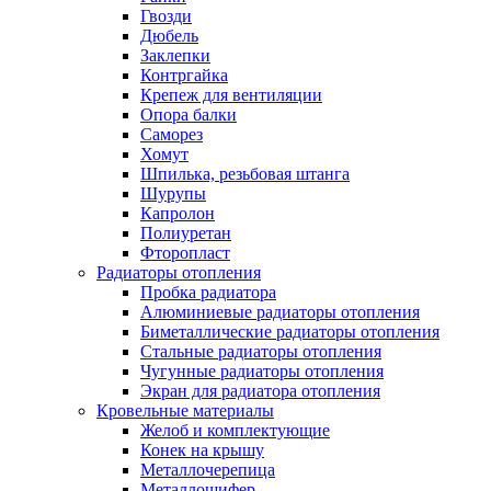
Гвозди
Дюбель
Заклепки
Контргайка
Крепеж для вентиляции
Опора балки
Саморез
Хомут
Шпилька, резьбовая штанга
Шурупы
Капролон
Полиуретан
Фторопласт
Радиаторы отопления
Пробка радиатора
Алюминиевые радиаторы отопления
Биметаллические радиаторы отопления
Стальные радиаторы отопления
Чугунные радиаторы отопления
Экран для радиатора отопления
Кровельные материалы
Желоб и комплектующие
Конек на крышу
Металлочерепица
Металлошифер