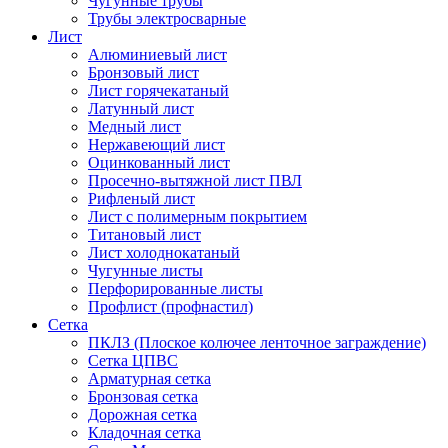
Чугунные трубы
Трубы электросварные
Лист
Алюминиевый лист
Бронзовый лист
Лист горячекатаный
Латунный лист
Медный лист
Нержавеющий лист
Оцинкованный лист
Просечно-вытяжной лист ПВЛ
Рифленый лист
Лист с полимерным покрытием
Титановый лист
Лист холоднокатаный
Чугунные листы
Перфорированные листы
Профлист (профнастил)
Сетка
ПКЛЗ (Плоское колючее ленточное заграждение)
Сетка ЦПВС
Арматурная сетка
Бронзовая сетка
Дорожная сетка
Кладочная сетка