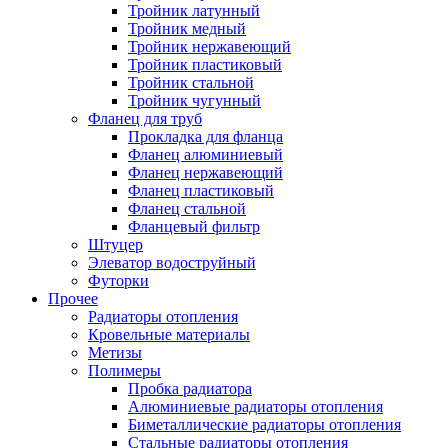
Тройник латунный
Тройник медный
Тройник нержавеющий
Тройник пластиковый
Тройник стальной
Тройник чугунный
Фланец для труб
Прокладка для фланца
Фланец алюминиевый
Фланец нержавеющий
Фланец пластиковый
Фланец стальной
Фланцевый фильтр
Штуцер
Элеватор водоструйный
Футорки
Прочее
Радиаторы отопления
Кровельные материалы
Метизы
Полимеры
Пробка радиатора
Алюминиевые радиаторы отопления
Биметаллические радиаторы отопления
Стальные радиаторы отопления