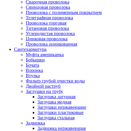
Сварочная проволока
Свинцовая проволока
Проволока с полимерным покрытием
Телеграфная проволока
Проволока торговая
Титановая проволока
Углеродистая проволока
Цинковая проволока
Проволока оцинкованная
Сантехарматура
Муфта американка
Бобышки
Бочата
Воронка
Втулка
Фильтр грубой очистки воды
Двойной раструб
Заглушки на трубу
Заглушка латунная
Заглушка медная
Заглушки нержавеющие
Заглушки пластиковые
Заглушка стальная
Задвижка
Задвижка нержавеющая