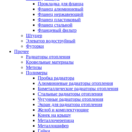
Прокладка для фланца
Фланец алюминиевый
Фланец нержавеющий
Фланец пластиковый
Фланец стальной
Фланцевый фильтр
Штуцер
Элеватор водоструйный
Футорки
Прочее
Радиаторы отопления
Кровельные материалы
Метизы
Полимеры
Пробка радиатора
Алюминиевые радиаторы отопления
Биметаллические радиаторы отопления
Стальные радиаторы отопления
Чугунные радиаторы отопления
Экран для радиатора отопления
Желоб и комплектующие
Конек на крышу
Металлочерепица
Металлошифер
Гайки