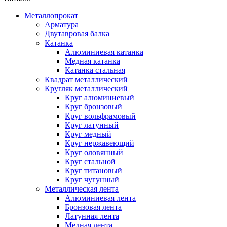
Металлопрокат
Арматура
Двутавровая балка
Катанка
Алюминиевая катанка
Медная катанка
Катанка стальная
Квадрат металлический
Кругляк металлический
Круг алюминиевый
Круг бронзовый
Круг вольфрамовый
Круг латунный
Круг медный
Круг нержавеющий
Круг оловянный
Круг стальной
Круг титановый
Круг чугунный
Металлическая лента
Алюминиевая лента
Бронзовая лента
Латунная лента
Медная лента