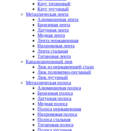
Круг титановый
Круг чугунный
Металлическая лента
Алюминиевая лента
Бронзовая лента
Латунная лента
Медная лента
Лента нержавеющая
Нихромовая лента
Лента стальная
Титановая лента
Канализационный люк
Люк из нержавеющей стали
Люк полимерно-песчаный
Люк чугунный
Металлическая полоса
Алюминиевая полоса
Бронзовая полоса
Латунная полоса
Медная полоса
Полоса нержавеющая
Нихромовая полоса
Полоса стальная
Титановая полоса
Полоса чугунная