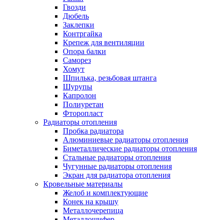
Гвозди
Дюбель
Заклепки
Контргайка
Крепеж для вентиляции
Опора балки
Саморез
Хомут
Шпилька, резьбовая штанга
Шурупы
Капролон
Полиуретан
Фторопласт
Радиаторы отопления
Пробка радиатора
Алюминиевые радиаторы отопления
Биметаллические радиаторы отопления
Стальные радиаторы отопления
Чугунные радиаторы отопления
Экран для радиатора отопления
Кровельные материалы
Желоб и комплектующие
Конек на крышу
Металлочерепица
Металлошифер