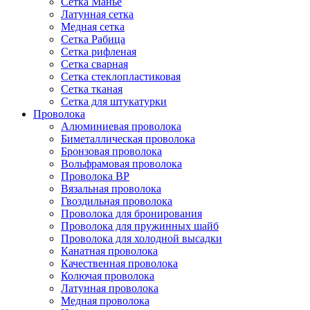
Сетка Манье
Латунная сетка
Медная сетка
Сетка Рабица
Сетка рифленая
Сетка сварная
Сетка стеклопластиковая
Сетка тканая
Сетка для штукатурки
Проволока
Алюминиевая проволока
Биметаллическая проволока
Бронзовая проволока
Вольфрамовая проволока
Проволока ВР
Вязальная проволока
Гвоздильная проволока
Проволока для бронирования
Проволока для пружинных шайб
Проволока для холодной высадки
Канатная проволока
Качественная проволока
Колючая проволока
Латунная проволока
Медная проволока