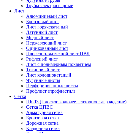
Чугунные трубы
Трубы электросварные
Лист
Алюминиевый лист
Бронзовый лист
Лист горячекатаный
Латунный лист
Медный лист
Нержавеющий лист
Оцинкованный лист
Просечно-вытяжной лист ПВЛ
Рифленый лист
Лист с полимерным покрытием
Титановый лист
Лист холоднокатаный
Чугунные листы
Перфорированные листы
Профлист (профнастил)
Сетка
ПКЛЗ (Плоское колючее ленточное заграждение)
Сетка ЦПВС
Арматурная сетка
Бронзовая сетка
Дорожная сетка
Кладочная сетка