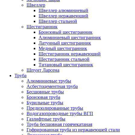
Швеллер
Швеллер алюминиевый
Швеллер нержавеющий
Швеллер стальной
Шестигранник
Бронзовый шестигранник
Алюминиевый шестигранник
Латунный шестигранник
Медный шестигранник
Шестигранник нержавеющий
Шестигранник стальной
Титановый шестигранник
Шпунт Ларсена
Труба
Алюминиевые трубы
Асбестоцементная труба
Бесшовные трубы
Бронзовая труба
Бурильные трубы
Предизолированные трубы
Водогазопроводные трубы ВГП
Газлифтные трубы
Труба бесшовная горячекатаная
Гофрированная труба из нержавеющей стали