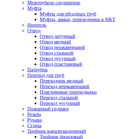
Межтрубное соединение
Муфта
Муфты для обсадных труб
Муфты, замки, переходники к НКТ
Ниппель
Отвод
Отвод латунный
Отвод медный
Отвод нержавеющий
Отвод стальной
Отвод чугунный
Отвод пластиковый
Патрубок
Переход для труб
Переходник медный
Переход нержавеющий
Пластиковые переходники
Переход стальной
Переход чугунный
Пожарный гидрант
Резьба
Рукава
Сгоны
Тройник канализационный
Тройник бронзовый