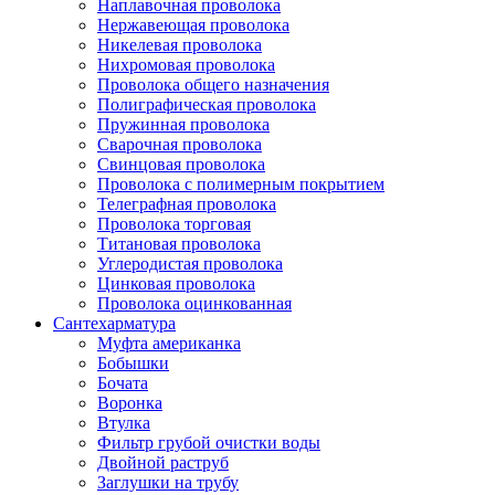
Наплавочная проволока
Нержавеющая проволока
Никелевая проволока
Нихромовая проволока
Проволока общего назначения
Полиграфическая проволока
Пружинная проволока
Сварочная проволока
Свинцовая проволока
Проволока с полимерным покрытием
Телеграфная проволока
Проволока торговая
Титановая проволока
Углеродистая проволока
Цинковая проволока
Проволока оцинкованная
Сантехарматура
Муфта американка
Бобышки
Бочата
Воронка
Втулка
Фильтр грубой очистки воды
Двойной раструб
Заглушки на трубу