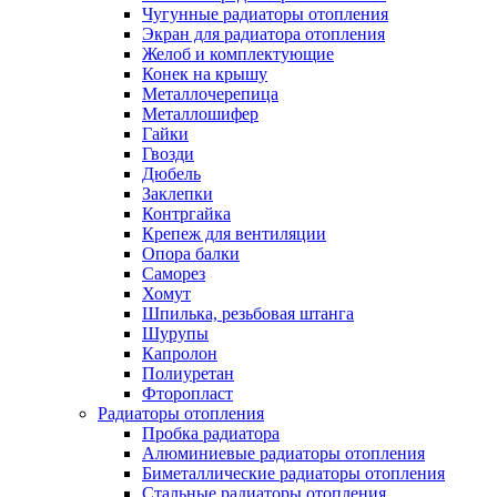
Чугунные радиаторы отопления
Экран для радиатора отопления
Желоб и комплектующие
Конек на крышу
Металлочерепица
Металлошифер
Гайки
Гвозди
Дюбель
Заклепки
Контргайка
Крепеж для вентиляции
Опора балки
Саморез
Хомут
Шпилька, резьбовая штанга
Шурупы
Капролон
Полиуретан
Фторопласт
Радиаторы отопления
Пробка радиатора
Алюминиевые радиаторы отопления
Биметаллические радиаторы отопления
Стальные радиаторы отопления