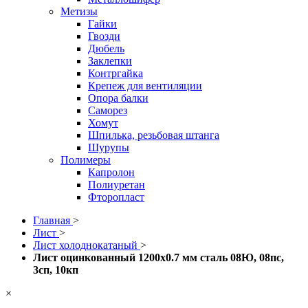
Метизы
Гайки
Гвозди
Дюбель
Заклепки
Контргайка
Крепеж для вентиляции
Опора балки
Саморез
Хомут
Шпилька, резьбовая штанга
Шурупы
Полимеры
Капролон
Полиуретан
Фторопласт
Главная
>
Лист
>
Лист холоднокатаный
>
Лист оцинкованный 1200x0.7 мм сталь 08Ю, 08пс,
3сп, 10кп
×