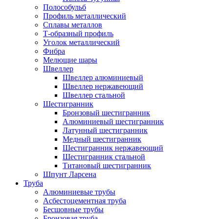
Полособульб
Профиль металлический
Сплавы металлов
Т-образный профиль
Уголок металлический
Фибра
Мелющие шары
Швеллер
Швеллер алюминиевый
Швеллер нержавеющий
Швеллер стальной
Шестигранник
Бронзовый шестигранник
Алюминиевый шестигранник
Латунный шестигранник
Медный шестигранник
Шестигранник нержавеющий
Шестигранник стальной
Титановый шестигранник
Шпунт Ларсена
Труба
Алюминиевые трубы
Асбестоцементная труба
Бесшовные трубы
Бронзовая труба