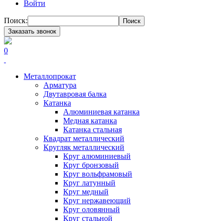
Войти
Поиск:
Поиск
Заказать звонок
0
Металлопрокат
Арматура
Двутавровая балка
Катанка
Алюминиевая катанка
Медная катанка
Катанка стальная
Квадрат металлический
Кругляк металлический
Круг алюминиевый
Круг бронзовый
Круг вольфрамовый
Круг латунный
Круг медный
Круг нержавеющий
Круг оловянный
Круг стальной