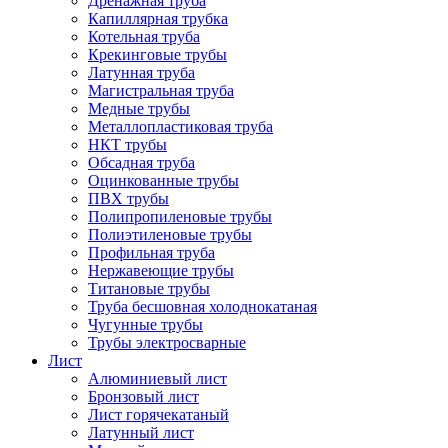
Дренажная труба
Капиллярная трубка
Котельная труба
Крекинговые трубы
Латунная труба
Магистральная труба
Медные трубы
Металлопластиковая труба
НКТ трубы
Обсадная труба
Оцинкованные трубы
ПВХ трубы
Полипропиленовые трубы
Полиэтиленовые трубы
Профильная труба
Нержавеющие трубы
Титановые трубы
Труба бесшовная холоднокатаная
Чугунные трубы
Трубы электросварные
Лист
Алюминиевый лист
Бронзовый лист
Лист горячекатаный
Латунный лист