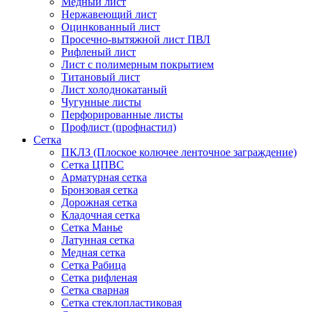
Медный лист
Нержавеющий лист
Оцинкованный лист
Просечно-вытяжной лист ПВЛ
Рифленый лист
Лист с полимерным покрытием
Титановый лист
Лист холоднокатаный
Чугунные листы
Перфорированные листы
Профлист (профнастил)
Сетка
ПКЛЗ (Плоское колючее ленточное заграждение)
Сетка ЦПВС
Арматурная сетка
Бронзовая сетка
Дорожная сетка
Кладочная сетка
Сетка Манье
Латунная сетка
Медная сетка
Сетка Рабица
Сетка рифленая
Сетка сварная
Сетка стеклопластиковая