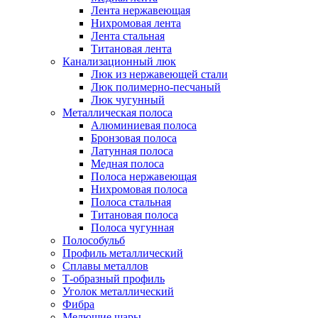
Лента нержавеющая
Нихромовая лента
Лента стальная
Титановая лента
Канализационный люк
Люк из нержавеющей стали
Люк полимерно-песчаный
Люк чугунный
Металлическая полоса
Алюминиевая полоса
Бронзовая полоса
Латунная полоса
Медная полоса
Полоса нержавеющая
Нихромовая полоса
Полоса стальная
Титановая полоса
Полоса чугунная
Полособульб
Профиль металлический
Сплавы металлов
Т-образный профиль
Уголок металлический
Фибра
Мелющие шары