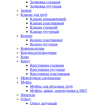
Задвижка стальная
Задвижка чугунная
Затвор
Клапан для труб
Клапан нержавеющий
Клапан пластиковый
Клапан стальной
Клапан чугунный
Колено
Колено пластиковое
Колено чугунное
Компенсаторы
Конденсатоотводчики
Кран
Крест
Крестовина стальная
Крестовина чугунная
Крестовина пластиковая
Межтрубное соединение
Муфта
Муфты для обсадных труб
Муфты, замки, переходники к НКТ
Ниппель
Отвод
Отвод латунный