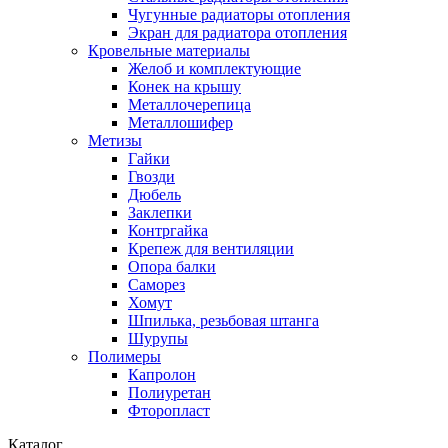
Чугунные радиаторы отопления
Экран для радиатора отопления
Кровельные материалы
Желоб и комплектующие
Конек на крышу
Металлочерепица
Металлошифер
Метизы
Гайки
Гвозди
Дюбель
Заклепки
Контргайка
Крепеж для вентиляции
Опора балки
Саморез
Хомут
Шпилька, резьбовая штанга
Шурупы
Полимеры
Капролон
Полиуретан
Фторопласт
Каталог