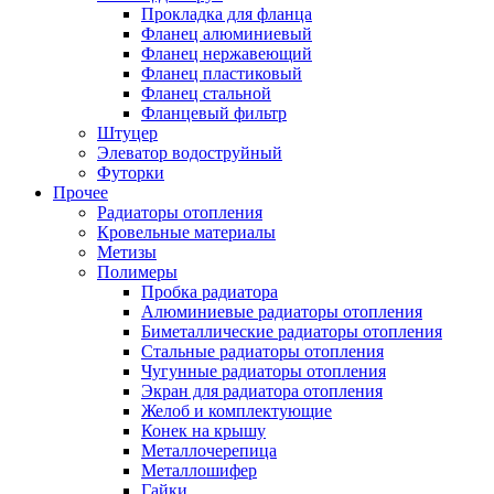
Прокладка для фланца
Фланец алюминиевый
Фланец нержавеющий
Фланец пластиковый
Фланец стальной
Фланцевый фильтр
Штуцер
Элеватор водоструйный
Футорки
Прочее
Радиаторы отопления
Кровельные материалы
Метизы
Полимеры
Пробка радиатора
Алюминиевые радиаторы отопления
Биметаллические радиаторы отопления
Стальные радиаторы отопления
Чугунные радиаторы отопления
Экран для радиатора отопления
Желоб и комплектующие
Конек на крышу
Металлочерепица
Металлошифер
Гайки