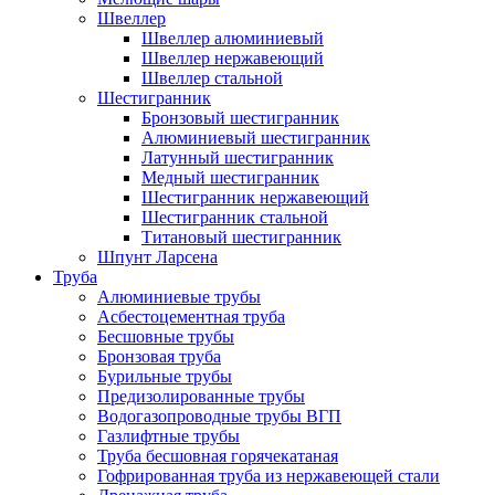
Швеллер
Швеллер алюминиевый
Швеллер нержавеющий
Швеллер стальной
Шестигранник
Бронзовый шестигранник
Алюминиевый шестигранник
Латунный шестигранник
Медный шестигранник
Шестигранник нержавеющий
Шестигранник стальной
Титановый шестигранник
Шпунт Ларсена
Труба
Алюминиевые трубы
Асбестоцементная труба
Бесшовные трубы
Бронзовая труба
Бурильные трубы
Предизолированные трубы
Водогазопроводные трубы ВГП
Газлифтные трубы
Труба бесшовная горячекатаная
Гофрированная труба из нержавеющей стали