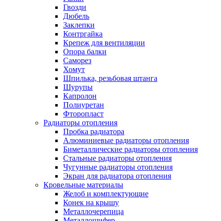
Гвозди
Дюбель
Заклепки
Контргайка
Крепеж для вентиляции
Опора балки
Саморез
Хомут
Шпилька, резьбовая штанга
Шурупы
Капролон
Полиуретан
Фторопласт
Радиаторы отопления
Пробка радиатора
Алюминиевые радиаторы отопления
Биметаллические радиаторы отопления
Стальные радиаторы отопления
Чугунные радиаторы отопления
Экран для радиатора отопления
Кровельные материалы
Желоб и комплектующие
Конек на крышу
Металлочерепица
Металлошифер