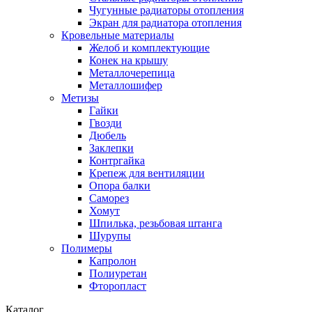
Чугунные радиаторы отопления
Экран для радиатора отопления
Кровельные материалы
Желоб и комплектующие
Конек на крышу
Металлочерепица
Металлошифер
Метизы
Гайки
Гвозди
Дюбель
Заклепки
Контргайка
Крепеж для вентиляции
Опора балки
Саморез
Хомут
Шпилька, резьбовая штанга
Шурупы
Полимеры
Капролон
Полиуретан
Фторопласт
Каталог