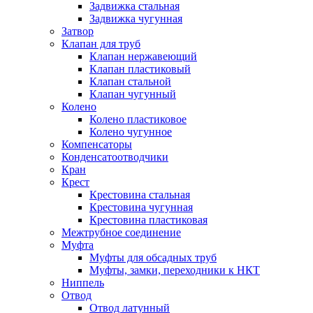
Задвижка стальная
Задвижка чугунная
Затвор
Клапан для труб
Клапан нержавеющий
Клапан пластиковый
Клапан стальной
Клапан чугунный
Колено
Колено пластиковое
Колено чугунное
Компенсаторы
Конденсатоотводчики
Кран
Крест
Крестовина стальная
Крестовина чугунная
Крестовина пластиковая
Межтрубное соединение
Муфта
Муфты для обсадных труб
Муфты, замки, переходники к НКТ
Ниппель
Отвод
Отвод латунный