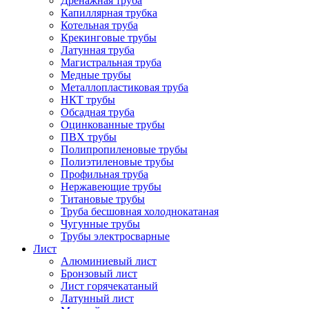
Дренажная труба
Капиллярная трубка
Котельная труба
Крекинговые трубы
Латунная труба
Магистральная труба
Медные трубы
Металлопластиковая труба
НКТ трубы
Обсадная труба
Оцинкованные трубы
ПВХ трубы
Полипропиленовые трубы
Полиэтиленовые трубы
Профильная труба
Нержавеющие трубы
Титановые трубы
Труба бесшовная холоднокатаная
Чугунные трубы
Трубы электросварные
Лист
Алюминиевый лист
Бронзовый лист
Лист горячекатаный
Латунный лист