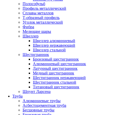
Полособульб
Профиль металлический
Сплавы металлов
Т-образный профиль
Уголок металлический
Фибра
Мелющие шары
Швеллер
Швеллер алюминиевый
Швеллер нержавеющий
Швеллер стальной
Шестигранник
Бронзовый шестигранник
Алюминиевый шестигранник
Латунный шестигранник
Медный шестигранник
Шестигранник нержавеющий
Шестигранник стальной
Титановый шестигранник
Шпунт Ларсена
Труба
Алюминиевые трубы
Асбестоцементная труба
Бесшовные трубы
Бронзовая труба