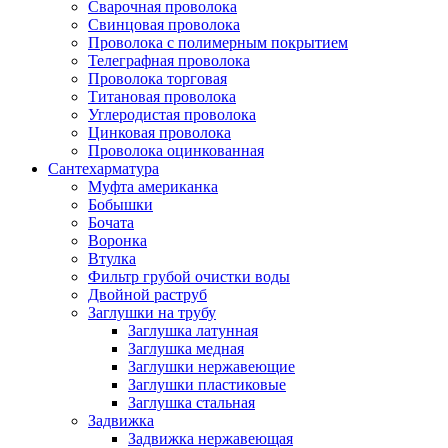
Сварочная проволока
Свинцовая проволока
Проволока с полимерным покрытием
Телеграфная проволока
Проволока торговая
Титановая проволока
Углеродистая проволока
Цинковая проволока
Проволока оцинкованная
Сантехарматура
Муфта американка
Бобышки
Бочата
Воронка
Втулка
Фильтр грубой очистки воды
Двойной раструб
Заглушки на трубу
Заглушка латунная
Заглушка медная
Заглушки нержавеющие
Заглушки пластиковые
Заглушка стальная
Задвижка
Задвижка нержавеющая