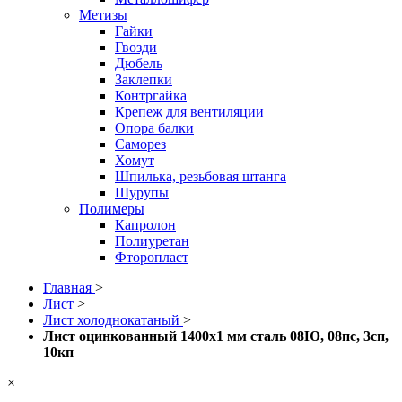
Метизы
Гайки
Гвозди
Дюбель
Заклепки
Контргайка
Крепеж для вентиляции
Опора балки
Саморез
Хомут
Шпилька, резьбовая штанга
Шурупы
Полимеры
Капролон
Полиуретан
Фторопласт
Главная
>
Лист
>
Лист холоднокатаный
>
Лист оцинкованный 1400x1 мм сталь 08Ю, 08пс, 3сп,
10кп
×