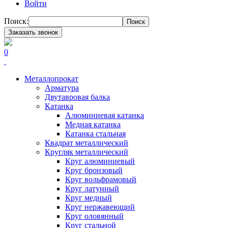
Войти
Поиск:
Поиск
Заказать звонок
0
Металлопрокат
Арматура
Двутавровая балка
Катанка
Алюминиевая катанка
Медная катанка
Катанка стальная
Квадрат металлический
Кругляк металлический
Круг алюминиевый
Круг бронзовый
Круг вольфрамовый
Круг латунный
Круг медный
Круг нержавеющий
Круг оловянный
Круг стальной