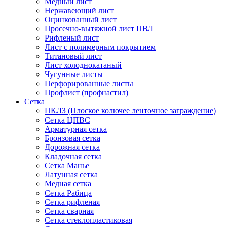
Медный лист
Нержавеющий лист
Оцинкованный лист
Просечно-вытяжной лист ПВЛ
Рифленый лист
Лист с полимерным покрытием
Титановый лист
Лист холоднокатаный
Чугунные листы
Перфорированные листы
Профлист (профнастил)
Сетка
ПКЛЗ (Плоское колючее ленточное заграждение)
Сетка ЦПВС
Арматурная сетка
Бронзовая сетка
Дорожная сетка
Кладочная сетка
Сетка Манье
Латунная сетка
Медная сетка
Сетка Рабица
Сетка рифленая
Сетка сварная
Сетка стеклопластиковая