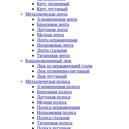
Круг титановый
Круг чугунный
Металлическая лента
Алюминиевая лента
Бронзовая лента
Латунная лента
Медная лента
Лента нержавеющая
Нихромовая лента
Лента стальная
Титановая лента
Канализационный люк
Люк из нержавеющей стали
Люк полимерно-песчаный
Люк чугунный
Металлическая полоса
Алюминиевая полоса
Бронзовая полоса
Латунная полоса
Медная полоса
Полоса нержавеющая
Нихромовая полоса
Полоса стальная
Титановая полоса
Полоса чугунная