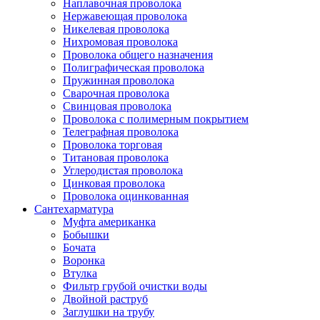
Наплавочная проволока
Нержавеющая проволока
Никелевая проволока
Нихромовая проволока
Проволока общего назначения
Полиграфическая проволока
Пружинная проволока
Сварочная проволока
Свинцовая проволока
Проволока с полимерным покрытием
Телеграфная проволока
Проволока торговая
Титановая проволока
Углеродистая проволока
Цинковая проволока
Проволока оцинкованная
Сантехарматура
Муфта американка
Бобышки
Бочата
Воронка
Втулка
Фильтр грубой очистки воды
Двойной раструб
Заглушки на трубу