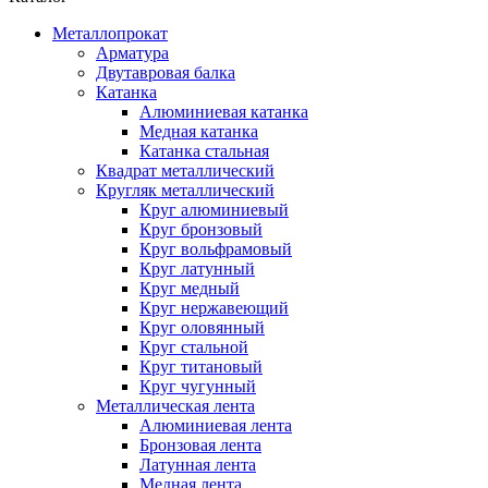
Металлопрокат
Арматура
Двутавровая балка
Катанка
Алюминиевая катанка
Медная катанка
Катанка стальная
Квадрат металлический
Кругляк металлический
Круг алюминиевый
Круг бронзовый
Круг вольфрамовый
Круг латунный
Круг медный
Круг нержавеющий
Круг оловянный
Круг стальной
Круг титановый
Круг чугунный
Металлическая лента
Алюминиевая лента
Бронзовая лента
Латунная лента
Медная лента