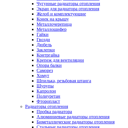
Чугунные радиаторы отопления
Экран для радиатора отопления
Желоб и комплектующие
Конек на крышу
Металлочерепица
Металлошифер
Гайки
Гвозди
Дюбель
Заклепки
Контргайка
Крепеж для вентиляции
Опора балки
Саморез
Хомут
Шпилька, резьбовая штанга
Шурупы
Капролон
Полиуретан
Фторопласт
Радиаторы отопления
Пробка радиатора
Алюминиевые радиаторы отопления
Биметаллические радиаторы отопления
Стальные радиаторы отопления