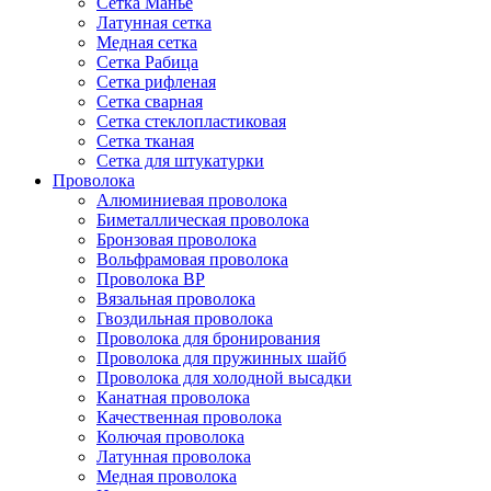
Сетка Манье
Латунная сетка
Медная сетка
Сетка Рабица
Сетка рифленая
Сетка сварная
Сетка стеклопластиковая
Сетка тканая
Сетка для штукатурки
Проволока
Алюминиевая проволока
Биметаллическая проволока
Бронзовая проволока
Вольфрамовая проволока
Проволока ВР
Вязальная проволока
Гвоздильная проволока
Проволока для бронирования
Проволока для пружинных шайб
Проволока для холодной высадки
Канатная проволока
Качественная проволока
Колючая проволока
Латунная проволока
Медная проволока