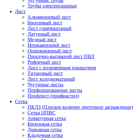
Чугунные трубы
Трубы электросварные
Лист
Алюминиевый лист
Бронзовый лист
Лист горячекатаный
Латунный лист
Медный лист
Нержавеющий лист
Оцинкованный лист
Просечно-вытяжной лист ПВЛ
Рифленый лист
Лист с полимерным покрытием
Титановый лист
Лист холоднокатаный
Чугунные листы
Перфорированные листы
Профлист (профнастил)
Сетка
ПКЛЗ (Плоское колючее ленточное заграждение)
Сетка ЦПВС
Арматурная сетка
Бронзовая сетка
Дорожная сетка
Кладочная сетка