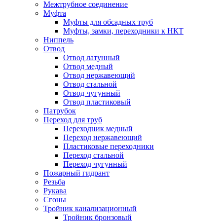
Межтрубное соединение
Муфта
Муфты для обсадных труб
Муфты, замки, переходники к НКТ
Ниппель
Отвод
Отвод латунный
Отвод медный
Отвод нержавеющий
Отвод стальной
Отвод чугунный
Отвод пластиковый
Патрубок
Переход для труб
Переходник медный
Переход нержавеющий
Пластиковые переходники
Переход стальной
Переход чугунный
Пожарный гидрант
Резьба
Рукава
Сгоны
Тройник канализационный
Тройник бронзовый