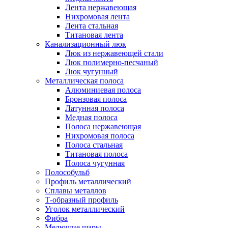
Лента нержавеющая
Нихромовая лента
Лента стальная
Титановая лента
Канализационный люк
Люк из нержавеющей стали
Люк полимерно-песчаный
Люк чугунный
Металлическая полоса
Алюминиевая полоса
Бронзовая полоса
Латунная полоса
Медная полоса
Полоса нержавеющая
Нихромовая полоса
Полоса стальная
Титановая полоса
Полоса чугунная
Полособульб
Профиль металлический
Сплавы металлов
Т-образный профиль
Уголок металлический
Фибра
Мелющие шары