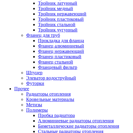
Тройник латунный
Тройник медный
Тройник нержавеющий
Тройник пластиковый
Тройник стальной
Тройник чугунный
Фланец для труб
Прокладка для фланца
Фланец алюминиевый
Фланец нержавеющий
Фланец пластиковый
Фланец стальной
Фланцевый фильтр
Штуцер
Элеватор водоструйный
Футорки
Прочее
Радиаторы отопления
Кровельные материалы
Метизы
Полимеры
Пробка радиатора
Алюминиевые радиаторы отопления
Биметаллические радиаторы отопления
Стальные радиаторы отопления