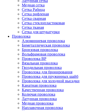
Латунная сетка
Медная сетка
Сетка Рабица
Сетка рифленая
Сетка сварная
Сетка стеклопластиковая
Сетка тканая
Сетка для штукатурки
Проволока
Алюминиевая проволока
Биметаллическая проволока
Бронзовая проволока
Вольфрамовая проволока
Проволока ВР
Вязальная проволока
Гвоздильная проволока
Проволока для бронирования
Проволока для пружинных шайб
Проволока для холодной высадки
Канатная проволока
Качественная проволока
Колючая проволока
Латунная проволока
Медная проволока
Наплавочная проволока