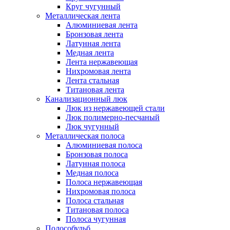
Круг чугунный
Металлическая лента
Алюминиевая лента
Бронзовая лента
Латунная лента
Медная лента
Лента нержавеющая
Нихромовая лента
Лента стальная
Титановая лента
Канализационный люк
Люк из нержавеющей стали
Люк полимерно-песчаный
Люк чугунный
Металлическая полоса
Алюминиевая полоса
Бронзовая полоса
Латунная полоса
Медная полоса
Полоса нержавеющая
Нихромовая полоса
Полоса стальная
Титановая полоса
Полоса чугунная
Полособульб