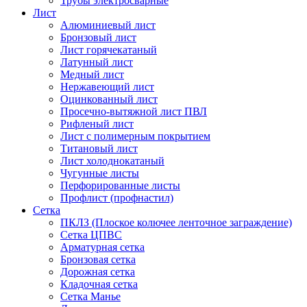
Трубы электросварные
Лист
Алюминиевый лист
Бронзовый лист
Лист горячекатаный
Латунный лист
Медный лист
Нержавеющий лист
Оцинкованный лист
Просечно-вытяжной лист ПВЛ
Рифленый лист
Лист с полимерным покрытием
Титановый лист
Лист холоднокатаный
Чугунные листы
Перфорированные листы
Профлист (профнастил)
Сетка
ПКЛЗ (Плоское колючее ленточное заграждение)
Сетка ЦПВС
Арматурная сетка
Бронзовая сетка
Дорожная сетка
Кладочная сетка
Сетка Манье