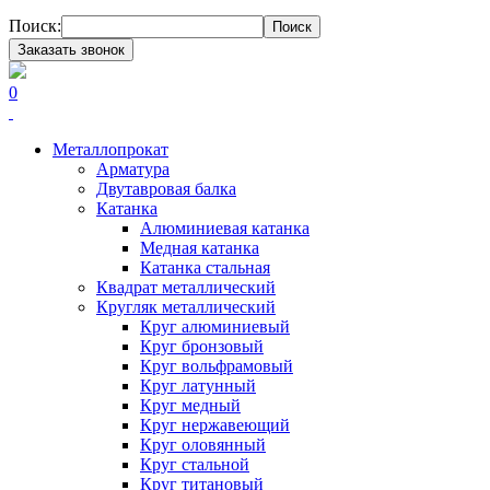
Поиск:
Поиск
Заказать звонок
0
Металлопрокат
Арматура
Двутавровая балка
Катанка
Алюминиевая катанка
Медная катанка
Катанка стальная
Квадрат металлический
Кругляк металлический
Круг алюминиевый
Круг бронзовый
Круг вольфрамовый
Круг латунный
Круг медный
Круг нержавеющий
Круг оловянный
Круг стальной
Круг титановый