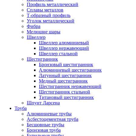
Профиль металлический
Сплавы металлов
Т-образный профиль
Уголок металлический
Фибра
Мелющие шары
Швеллер
Швеллер алюминиевый
Швеллер нержавеющий
Швеллер стальной
Шестигранник
Бронзовый шестигранник
Алюминиевый шестигранник
Латунный шестигранник
Медный шестигранник
Шестигранник нержавеющий
Шестигранник стальной
Титановый шестигранник
Шпунт Ларсена
Труба
Алюминиевые трубы
Асбестоцементная труба
Бесшовные трубы
Бронзовая труба
Бурильные трубы