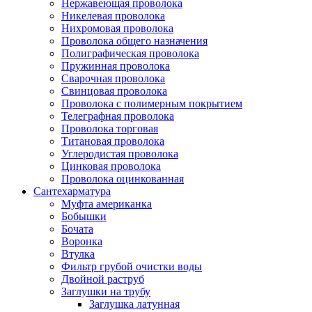
Нержавеющая проволока
Никелевая проволока
Нихромовая проволока
Проволока общего назначения
Полиграфическая проволока
Пружинная проволока
Сварочная проволока
Свинцовая проволока
Проволока с полимерным покрытием
Телеграфная проволока
Проволока торговая
Титановая проволока
Углеродистая проволока
Цинковая проволока
Проволока оцинкованная
Сантехарматура
Муфта американка
Бобышки
Бочата
Воронка
Втулка
Фильтр грубой очистки воды
Двойной раструб
Заглушки на трубу
Заглушка латунная