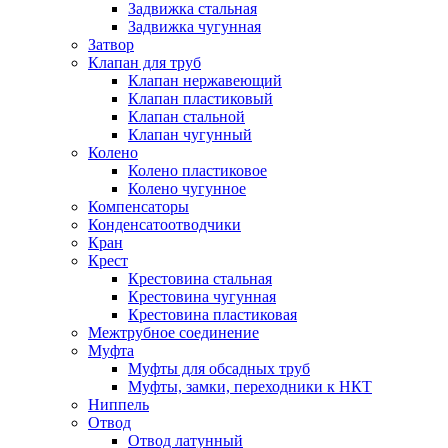
Задвижка стальная
Задвижка чугунная
Затвор
Клапан для труб
Клапан нержавеющий
Клапан пластиковый
Клапан стальной
Клапан чугунный
Колено
Колено пластиковое
Колено чугунное
Компенсаторы
Конденсатоотводчики
Кран
Крест
Крестовина стальная
Крестовина чугунная
Крестовина пластиковая
Межтрубное соединение
Муфта
Муфты для обсадных труб
Муфты, замки, переходники к НКТ
Ниппель
Отвод
Отвод латунный