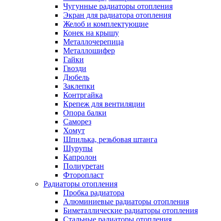
Чугунные радиаторы отопления
Экран для радиатора отопления
Желоб и комплектующие
Конек на крышу
Металлочерепица
Металлошифер
Гайки
Гвозди
Дюбель
Заклепки
Контргайка
Крепеж для вентиляции
Опора балки
Саморез
Хомут
Шпилька, резьбовая штанга
Шурупы
Капролон
Полиуретан
Фторопласт
Радиаторы отопления
Пробка радиатора
Алюминиевые радиаторы отопления
Биметаллические радиаторы отопления
Стальные радиаторы отопления