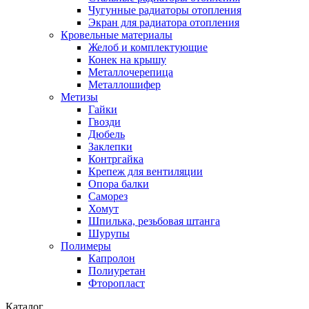
Чугунные радиаторы отопления
Экран для радиатора отопления
Кровельные материалы
Желоб и комплектующие
Конек на крышу
Металлочерепица
Металлошифер
Метизы
Гайки
Гвозди
Дюбель
Заклепки
Контргайка
Крепеж для вентиляции
Опора балки
Саморез
Хомут
Шпилька, резьбовая штанга
Шурупы
Полимеры
Капролон
Полиуретан
Фторопласт
Каталог