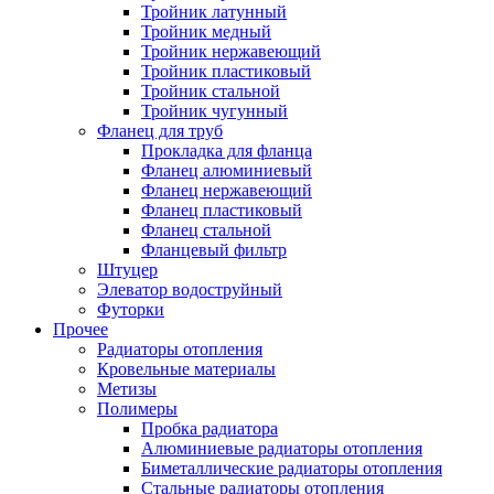
Тройник латунный
Тройник медный
Тройник нержавеющий
Тройник пластиковый
Тройник стальной
Тройник чугунный
Фланец для труб
Прокладка для фланца
Фланец алюминиевый
Фланец нержавеющий
Фланец пластиковый
Фланец стальной
Фланцевый фильтр
Штуцер
Элеватор водоструйный
Футорки
Прочее
Радиаторы отопления
Кровельные материалы
Метизы
Полимеры
Пробка радиатора
Алюминиевые радиаторы отопления
Биметаллические радиаторы отопления
Стальные радиаторы отопления