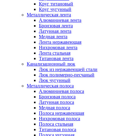
Круг титановый
Круг чугунный
Металлическая лента
Алюминиевая лента
Бронзовая лента
Латунная лента
Медная лента
Лента нержавеющая
Нихромовая лента
Лента стальная
Титановая лента
Канализационный люк
Люк из нержавеющей стали
Люк полимерно-песчаный
Люк чугунный
Металлическая полоса
Алюминиевая полоса
Бронзовая полоса
Латунная полоса
Медная полоса
Полоса нержавеющая
Нихромовая полоса
Полоса стальная
Титановая полоса
Полоса чугунная