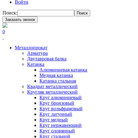
Войти
Поиск:
Поиск
Заказать звонок
0
Металлопрокат
Арматура
Двутавровая балка
Катанка
Алюминиевая катанка
Медная катанка
Катанка стальная
Квадрат металлический
Кругляк металлический
Круг алюминиевый
Круг бронзовый
Круг вольфрамовый
Круг латунный
Круг медный
Круг нержавеющий
Круг оловянный
Круг стальной