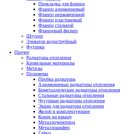
Прокладка для фланца
Фланец алюминиевый
Фланец нержавеющий
Фланец пластиковый
Фланец стальной
Фланцевый фильтр
Штуцер
Элеватор водоструйный
Футорки
Прочее
Радиаторы отопления
Кровельные материалы
Метизы
Полимеры
Пробка радиатора
Алюминиевые радиаторы отопления
Биметаллические радиаторы отопления
Стальные радиаторы отопления
Чугунные радиаторы отопления
Экран для радиатора отопления
Желоб и комплектующие
Конек на крышу
Металлочерепица
Металлошифер
Гайки