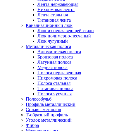
Лента нержавеющая
Нихромовая лента
Лента стальная
Титановая лента
Канализационный люк
Люк из нержавеющей стали
Люк полимерно-песчаный
Люк чугунный
Металлическая полоса
Алюминиевая полоса
Бронзовая полоса
Латунная полоса
Медная полоса
Полоса нержавеющая
Нихромовая полоса
Полоса стальная
Титановая полоса
Полоса чугунная
Полособульб
Профиль металлический
Сплавы металлов
Т-образный профиль
Уголок металлический
Фибра
Мелющие шары