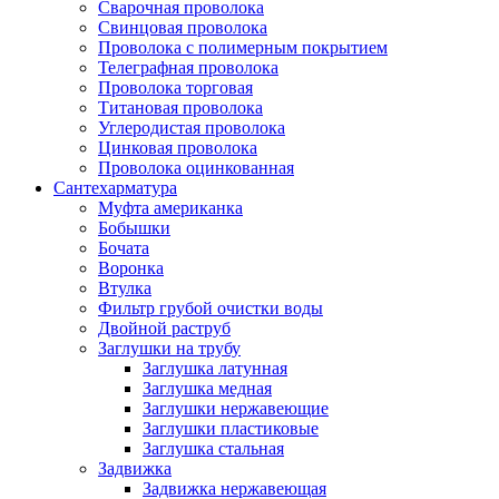
Сварочная проволока
Свинцовая проволока
Проволока с полимерным покрытием
Телеграфная проволока
Проволока торговая
Титановая проволока
Углеродистая проволока
Цинковая проволока
Проволока оцинкованная
Сантехарматура
Муфта американка
Бобышки
Бочата
Воронка
Втулка
Фильтр грубой очистки воды
Двойной раструб
Заглушки на трубу
Заглушка латунная
Заглушка медная
Заглушки нержавеющие
Заглушки пластиковые
Заглушка стальная
Задвижка
Задвижка нержавеющая