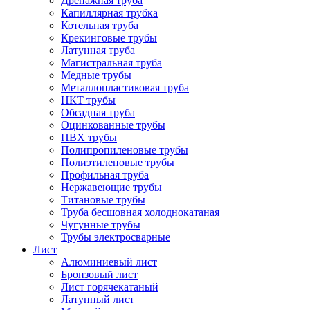
Дренажная труба
Капиллярная трубка
Котельная труба
Крекинговые трубы
Латунная труба
Магистральная труба
Медные трубы
Металлопластиковая труба
НКТ трубы
Обсадная труба
Оцинкованные трубы
ПВХ трубы
Полипропиленовые трубы
Полиэтиленовые трубы
Профильная труба
Нержавеющие трубы
Титановые трубы
Труба бесшовная холоднокатаная
Чугунные трубы
Трубы электросварные
Лист
Алюминиевый лист
Бронзовый лист
Лист горячекатаный
Латунный лист