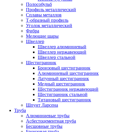
Полособульб
Профиль металлический
Сплавы металлов
Т-образный профиль
Уголок металлический
Фибра
Мелющие шары
Швеллер
Швеллер алюминиевый
Швеллер нержавеющий
Швеллер стальной
Шестигранник
Бронзовый шестигранник
Алюминиевый шестигранник
Латунный шестигранник
Медный шестигранник
Шестигранник нержавеющий
Шестигранник стальной
Титановый шестигранник
Шпунт Ларсена
Труба
Алюминиевые трубы
Асбестоцементная труба
Бесшовные трубы
Бронзовая труба