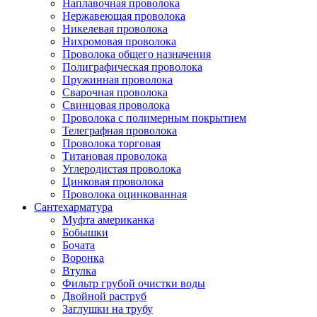
Наплавочная проволока
Нержавеющая проволока
Никелевая проволока
Нихромовая проволока
Проволока общего назначения
Полиграфическая проволока
Пружинная проволока
Сварочная проволока
Свинцовая проволока
Проволока с полимерным покрытием
Телеграфная проволока
Проволока торговая
Титановая проволока
Углеродистая проволока
Цинковая проволока
Проволока оцинкованная
Сантехарматура
Муфта американка
Бобышки
Бочата
Воронка
Втулка
Фильтр грубой очистки воды
Двойной раструб
Заглушки на трубу