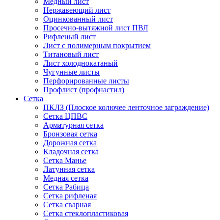
Медный лист
Нержавеющий лист
Оцинкованный лист
Просечно-вытяжной лист ПВЛ
Рифленый лист
Лист с полимерным покрытием
Титановый лист
Лист холоднокатаный
Чугунные листы
Перфорированные листы
Профлист (профнастил)
Сетка
ПКЛЗ (Плоское колючее ленточное заграждение)
Сетка ЦПВС
Арматурная сетка
Бронзовая сетка
Дорожная сетка
Кладочная сетка
Сетка Манье
Латунная сетка
Медная сетка
Сетка Рабица
Сетка рифленая
Сетка сварная
Сетка стеклопластиковая