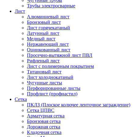
Чугунные трубы
Трубы электросварные
Лист
Алюминиевый лист
Бронзовый лист
Лист горячекатаный
Латунный лист
Медный лист
Нержавеющий лист
Оцинкованный лист
Просечно-вытяжной лист ПВЛ
Рифленый лист
Лист с полимерным покрытием
Титановый лист
Лист холоднокатаный
Чугунные листы
Перфорированные листы
Профлист (профнастил)
Сетка
ПКЛЗ (Плоское колючее ленточное заграждение)
Сетка ЦПВС
Арматурная сетка
Бронзовая сетка
Дорожная сетка
Кладочная сетка