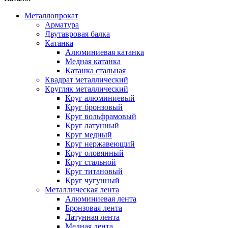
Металлопрокат
Арматура
Двутавровая балка
Катанка
Алюминиевая катанка
Медная катанка
Катанка стальная
Квадрат металлический
Кругляк металлический
Круг алюминиевый
Круг бронзовый
Круг вольфрамовый
Круг латунный
Круг медный
Круг нержавеющий
Круг оловянный
Круг стальной
Круг титановый
Круг чугунный
Металлическая лента
Алюминиевая лента
Бронзовая лента
Латунная лента
Медная лента