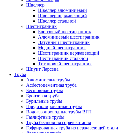
Швеллер
Швеллер алюминиевый
Швеллер нержавеющий
Швеллер стальной
Шестигранник
Бронзовый шестигранник
Алюминиевый шестигранник
Латунный шестигранник
Медный шестигранник
Шестигранник нержавеющий
Шестигранник стальной
Титановый шестигранник
Шпунт Ларсена
Труба
Алюминиевые трубы
Асбестоцементная труба
Бесшовные трубы
Бронзовая труба
Бурильные трубы
Предизолированные трубы
Водогазопроводные трубы ВГП
Газлифтные трубы
Труба бесшовная горячекатаная
Гофрированная труба из нержавеющей стали