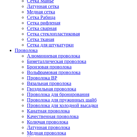
Сетка Манье
Латунная сетка
Медная сетка
Сетка Рабица
Сетка рифленая
Сетка сварная
Сетка стеклопластиковая
Сетка тканая
Сетка для штукатурки
Проволока
Алюминиевая проволока
Биметаллическая проволока
Бронзовая проволока
Вольфрамовая проволока
Проволока ВР
Вязальная проволока
Гвоздильная проволока
Проволока для бронирования
Проволока для пружинных шайб
Проволока для холодной высадки
Канатная проволока
Качественная проволока
Колючая проволока
Латунная проволока
Медная проволока