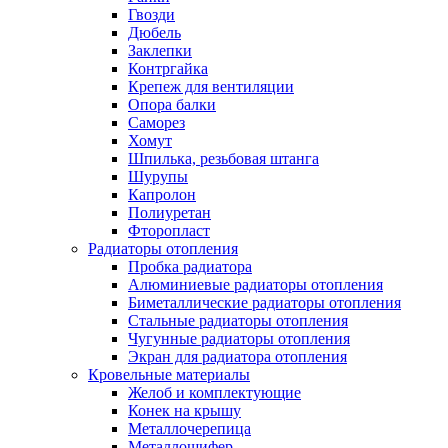
Гвозди
Дюбель
Заклепки
Контргайка
Крепеж для вентиляции
Опора балки
Саморез
Хомут
Шпилька, резьбовая штанга
Шурупы
Капролон
Полиуретан
Фторопласт
Радиаторы отопления
Пробка радиатора
Алюминиевые радиаторы отопления
Биметаллические радиаторы отопления
Стальные радиаторы отопления
Чугунные радиаторы отопления
Экран для радиатора отопления
Кровельные материалы
Желоб и комплектующие
Конек на крышу
Металлочерепица
Металлошифер