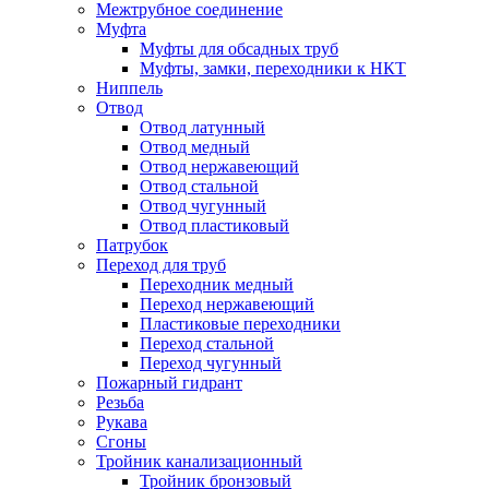
Межтрубное соединение
Муфта
Муфты для обсадных труб
Муфты, замки, переходники к НКТ
Ниппель
Отвод
Отвод латунный
Отвод медный
Отвод нержавеющий
Отвод стальной
Отвод чугунный
Отвод пластиковый
Патрубок
Переход для труб
Переходник медный
Переход нержавеющий
Пластиковые переходники
Переход стальной
Переход чугунный
Пожарный гидрант
Резьба
Рукава
Сгоны
Тройник канализационный
Тройник бронзовый