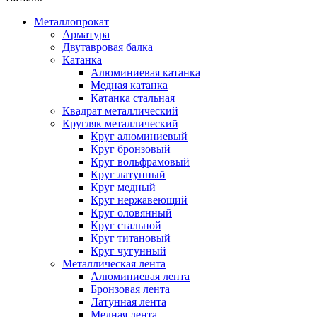
Металлопрокат
Арматура
Двутавровая балка
Катанка
Алюминиевая катанка
Медная катанка
Катанка стальная
Квадрат металлический
Кругляк металлический
Круг алюминиевый
Круг бронзовый
Круг вольфрамовый
Круг латунный
Круг медный
Круг нержавеющий
Круг оловянный
Круг стальной
Круг титановый
Круг чугунный
Металлическая лента
Алюминиевая лента
Бронзовая лента
Латунная лента
Медная лента