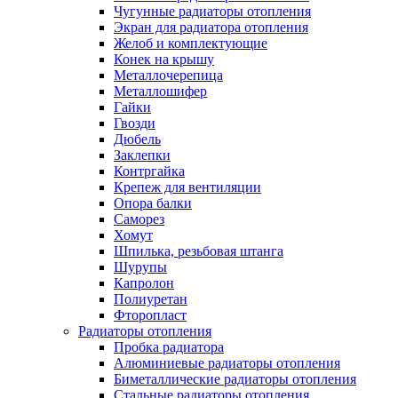
Чугунные радиаторы отопления
Экран для радиатора отопления
Желоб и комплектующие
Конек на крышу
Металлочерепица
Металлошифер
Гайки
Гвозди
Дюбель
Заклепки
Контргайка
Крепеж для вентиляции
Опора балки
Саморез
Хомут
Шпилька, резьбовая штанга
Шурупы
Капролон
Полиуретан
Фторопласт
Радиаторы отопления
Пробка радиатора
Алюминиевые радиаторы отопления
Биметаллические радиаторы отопления
Стальные радиаторы отопления