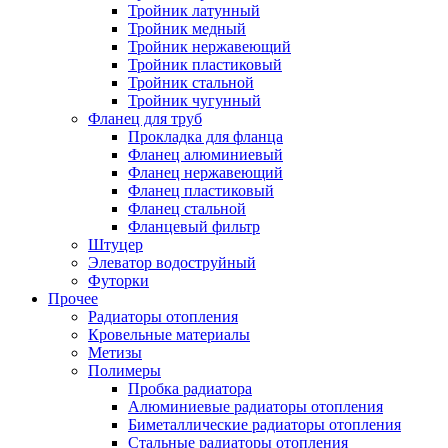
Тройник латунный
Тройник медный
Тройник нержавеющий
Тройник пластиковый
Тройник стальной
Тройник чугунный
Фланец для труб
Прокладка для фланца
Фланец алюминиевый
Фланец нержавеющий
Фланец пластиковый
Фланец стальной
Фланцевый фильтр
Штуцер
Элеватор водоструйный
Футорки
Прочее
Радиаторы отопления
Кровельные материалы
Метизы
Полимеры
Пробка радиатора
Алюминиевые радиаторы отопления
Биметаллические радиаторы отопления
Стальные радиаторы отопления