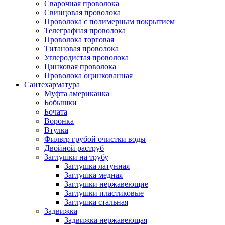
Сварочная проволока
Свинцовая проволока
Проволока с полимерным покрытием
Телеграфная проволока
Проволока торговая
Титановая проволока
Углеродистая проволока
Цинковая проволока
Проволока оцинкованная
Сантехарматура
Муфта американка
Бобышки
Бочата
Воронка
Втулка
Фильтр грубой очистки воды
Двойной раструб
Заглушки на трубу
Заглушка латунная
Заглушка медная
Заглушки нержавеющие
Заглушки пластиковые
Заглушка стальная
Задвижка
Задвижка нержавеющая