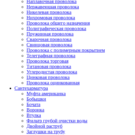
Наплавочная проволока
Нержавеющая проволока
Никелевая проволока
Нихромовая проволока
Проволока общего назначения
Полиграфическая проволока
Пружинная проволока
Сварочная проволока
Свинцовая проволока
Проволока с полимерным покрытием
Телеграфная проволока
Проволока торговая
Титановая проволока
Углеродистая проволока
Цинковая проволока
Проволока оцинкованная
Сантехарматура
Муфта американка
Бобышки
Бочата
Воронка
Втулка
Фильтр грубой очистки воды
Двойной раструб
Заглушки на трубу