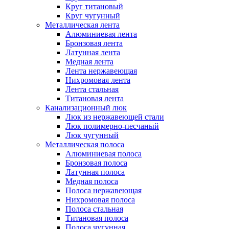
Круг титановый
Круг чугунный
Металлическая лента
Алюминиевая лента
Бронзовая лента
Латунная лента
Медная лента
Лента нержавеющая
Нихромовая лента
Лента стальная
Титановая лента
Канализационный люк
Люк из нержавеющей стали
Люк полимерно-песчаный
Люк чугунный
Металлическая полоса
Алюминиевая полоса
Бронзовая полоса
Латунная полоса
Медная полоса
Полоса нержавеющая
Нихромовая полоса
Полоса стальная
Титановая полоса
Полоса чугунная