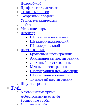
Полособульб
Профиль металлический
Сплавы металлов
Т-образный профиль
Уголок металлический
Фибра
Мелющие шары
Швеллер
Швеллер алюминиевый
Швеллер нержавеющий
Швеллер стальной
Шестигранник
Бронзовый шестигранник
Алюминиевый шестигранник
Латунный шестигранник
Медный шестигранник
Шестигранник нержавеющий
Шестигранник стальной
Титановый шестигранник
Шпунт Ларсена
Труба
Алюминиевые трубы
Асбестоцементная труба
Бесшовные трубы
Бронзовая труба