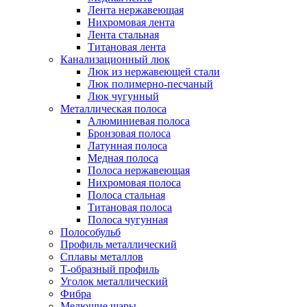
Лента нержавеющая
Нихромовая лента
Лента стальная
Титановая лента
Канализационный люк
Люк из нержавеющей стали
Люк полимерно-песчаный
Люк чугунный
Металлическая полоса
Алюминиевая полоса
Бронзовая полоса
Латунная полоса
Медная полоса
Полоса нержавеющая
Нихромовая полоса
Полоса стальная
Титановая полоса
Полоса чугунная
Полособульб
Профиль металлический
Сплавы металлов
Т-образный профиль
Уголок металлический
Фибра
Мелющие шары