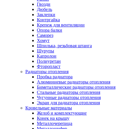
Гвозди
Дюбель
Заклепки
Контргайка
Крепеж для вентиляции
Опора балки
Саморез
Хомут
Шпилька, резьбовая штанга
Шурупы
Капролон
Полиуретан
Фторопласт
Радиаторы отопления
Пробка радиатора
Алюминиевые радиаторы отопления
Биметаллические радиаторы отопления
Стальные радиаторы отопления
Чугунные радиаторы отопления
Экран для радиатора отопления
Кровельные материалы
Желоб и комплектующие
Конек на крышу
Металлочерепица
Металлошифер