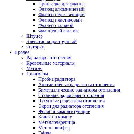
Прокладка для фланца
Фланец алюминиевый
Фланец нержавеющий
Фланец пластиковый
Фланец стальной
Фланцевый фильтр
Штуцер
Элеватор водоструйный
Футорки
Прочее
Радиаторы отопления
Кровельные материалы
Метизы
Полимеры
Пробка радиатора
Алюминиевые радиаторы отопления
Биметаллические радиаторы отопления
Стальные радиаторы отопления
Чугунные радиаторы отопления
Экран для радиатора отопления
Желоб и комплектующие
Конек на крышу
Металлочерепица
Металлошифер
Гайки