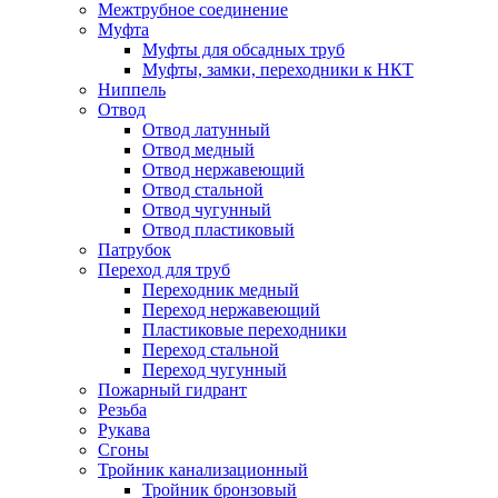
Межтрубное соединение
Муфта
Муфты для обсадных труб
Муфты, замки, переходники к НКТ
Ниппель
Отвод
Отвод латунный
Отвод медный
Отвод нержавеющий
Отвод стальной
Отвод чугунный
Отвод пластиковый
Патрубок
Переход для труб
Переходник медный
Переход нержавеющий
Пластиковые переходники
Переход стальной
Переход чугунный
Пожарный гидрант
Резьба
Рукава
Сгоны
Тройник канализационный
Тройник бронзовый