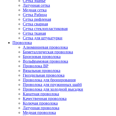
Сетка Манье
Латунная сетка
Медная сетка
Сетка Рабица
Сетка рифленая
Сетка сварная
Сетка стеклопластиковая
Сетка тканая
Сетка для штукатурки
Проволока
Алюминиевая проволока
Биметаллическая проволока
Бронзовая проволока
Вольфрамовая проволока
Проволока ВР
Вязальная проволока
Гвоздильная проволока
Проволока для бронирования
Проволока для пружинных шайб
Проволока для холодной высадки
Канатная проволока
Качественная проволока
Колючая проволока
Латунная проволока
Медная проволока