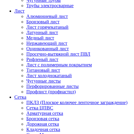
Чугунные трубы
Трубы электросварные
Лист
Алюминиевый лист
Бронзовый лист
Лист горячекатаный
Латунный лист
Медный лист
Нержавеющий лист
Оцинкованный лист
Просечно-вытяжной лист ПВЛ
Рифленый лист
Лист с полимерным покрытием
Титановый лист
Лист холоднокатаный
Чугунные листы
Перфорированные листы
Профлист (профнастил)
Сетка
ПКЛЗ (Плоское колючее ленточное заграждение)
Сетка ЦПВС
Арматурная сетка
Бронзовая сетка
Дорожная сетка
Кладочная сетка