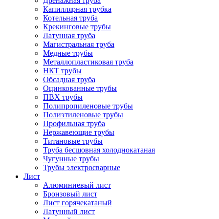
Дренажная труба
Капиллярная трубка
Котельная труба
Крекинговые трубы
Латунная труба
Магистральная труба
Медные трубы
Металлопластиковая труба
НКТ трубы
Обсадная труба
Оцинкованные трубы
ПВХ трубы
Полипропиленовые трубы
Полиэтиленовые трубы
Профильная труба
Нержавеющие трубы
Титановые трубы
Труба бесшовная холоднокатаная
Чугунные трубы
Трубы электросварные
Лист
Алюминиевый лист
Бронзовый лист
Лист горячекатаный
Латунный лист