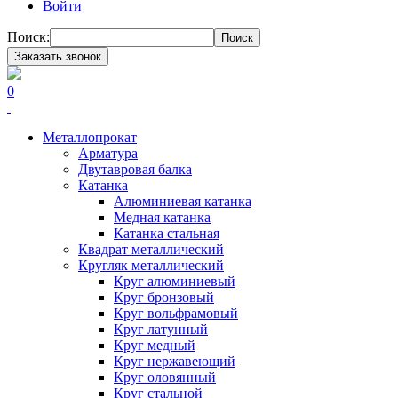
Войти
Поиск:
Поиск
Заказать звонок
0
Металлопрокат
Арматура
Двутавровая балка
Катанка
Алюминиевая катанка
Медная катанка
Катанка стальная
Квадрат металлический
Кругляк металлический
Круг алюминиевый
Круг бронзовый
Круг вольфрамовый
Круг латунный
Круг медный
Круг нержавеющий
Круг оловянный
Круг стальной