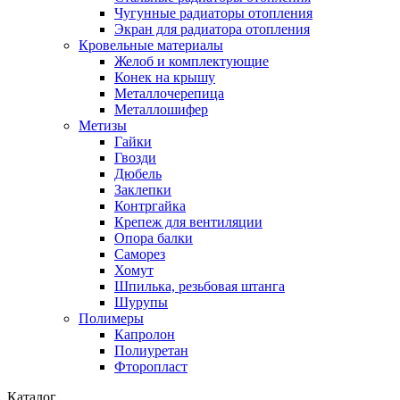
Чугунные радиаторы отопления
Экран для радиатора отопления
Кровельные материалы
Желоб и комплектующие
Конек на крышу
Металлочерепица
Металлошифер
Метизы
Гайки
Гвозди
Дюбель
Заклепки
Контргайка
Крепеж для вентиляции
Опора балки
Саморез
Хомут
Шпилька, резьбовая штанга
Шурупы
Полимеры
Капролон
Полиуретан
Фторопласт
Каталог