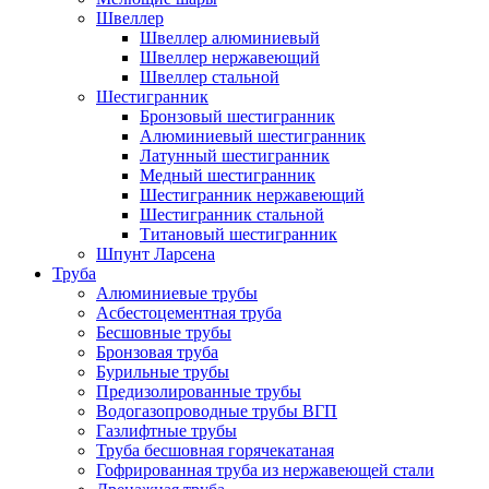
Швеллер
Швеллер алюминиевый
Швеллер нержавеющий
Швеллер стальной
Шестигранник
Бронзовый шестигранник
Алюминиевый шестигранник
Латунный шестигранник
Медный шестигранник
Шестигранник нержавеющий
Шестигранник стальной
Титановый шестигранник
Шпунт Ларсена
Труба
Алюминиевые трубы
Асбестоцементная труба
Бесшовные трубы
Бронзовая труба
Бурильные трубы
Предизолированные трубы
Водогазопроводные трубы ВГП
Газлифтные трубы
Труба бесшовная горячекатаная
Гофрированная труба из нержавеющей стали