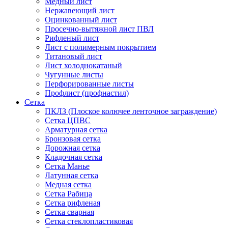
Медный лист
Нержавеющий лист
Оцинкованный лист
Просечно-вытяжной лист ПВЛ
Рифленый лист
Лист с полимерным покрытием
Титановый лист
Лист холоднокатаный
Чугунные листы
Перфорированные листы
Профлист (профнастил)
Сетка
ПКЛЗ (Плоское колючее ленточное заграждение)
Сетка ЦПВС
Арматурная сетка
Бронзовая сетка
Дорожная сетка
Кладочная сетка
Сетка Манье
Латунная сетка
Медная сетка
Сетка Рабица
Сетка рифленая
Сетка сварная
Сетка стеклопластиковая