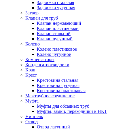
Задвижка стальная
Задвижка чугунная
Затвор
Клапан для труб
Клапан нержавеющий
Клапан пластиковый
Клапан стальной
Клапан чугунный
Колено
Колено пластиковое
Колено чугунное
Компенсаторы
Конденсатоотводчики
Кран
Крест
Крестовина стальная
Крестовина чугунная
Крестовина пластиковая
Межтрубное соединение
Муфта
Муфты для обсадных труб
Муфты, замки, переходники к НКТ
Ниппель
Отвод
Отвод латунный