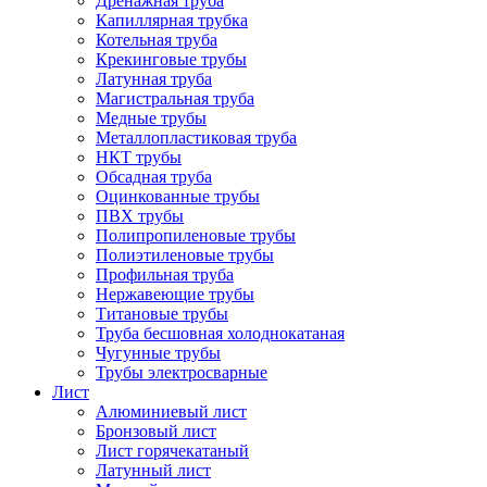
Дренажная труба
Капиллярная трубка
Котельная труба
Крекинговые трубы
Латунная труба
Магистральная труба
Медные трубы
Металлопластиковая труба
НКТ трубы
Обсадная труба
Оцинкованные трубы
ПВХ трубы
Полипропиленовые трубы
Полиэтиленовые трубы
Профильная труба
Нержавеющие трубы
Титановые трубы
Труба бесшовная холоднокатаная
Чугунные трубы
Трубы электросварные
Лист
Алюминиевый лист
Бронзовый лист
Лист горячекатаный
Латунный лист