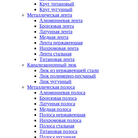
Круг титановый
Круг чугунный
Металлическая лента
Алюминиевая лента
Бронзовая лента
Латунная лента
Медная лента
Лента нержавеющая
Нихромовая лента
Лента стальная
Титановая лента
Канализационный люк
Люк из нержавеющей стали
Люк полимерно-песчаный
Люк чугунный
Металлическая полоса
Алюминиевая полоса
Бронзовая полоса
Латунная полоса
Медная полоса
Полоса нержавеющая
Нихромовая полоса
Полоса стальная
Титановая полоса
Полоса чугунная