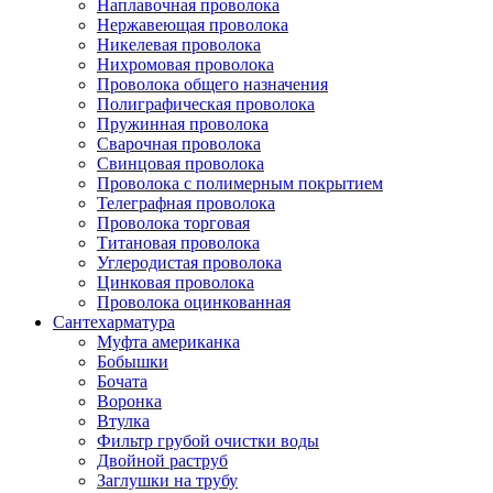
Наплавочная проволока
Нержавеющая проволока
Никелевая проволока
Нихромовая проволока
Проволока общего назначения
Полиграфическая проволока
Пружинная проволока
Сварочная проволока
Свинцовая проволока
Проволока с полимерным покрытием
Телеграфная проволока
Проволока торговая
Титановая проволока
Углеродистая проволока
Цинковая проволока
Проволока оцинкованная
Сантехарматура
Муфта американка
Бобышки
Бочата
Воронка
Втулка
Фильтр грубой очистки воды
Двойной раструб
Заглушки на трубу