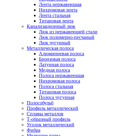
Лента нержавеющая
Нихромовая лента
Лента стальная
Титановая лента
Канализационный люк
Люк из нержавеющей стали
Люк полимерно-песчаный
Люк чугунный
Металлическая полоса
Алюминиевая полоса
Бронзовая полоса
Латунная полоса
Медная полоса
Полоса нержавеющая
Нихромовая полоса
Полоса стальная
Титановая полоса
Полоса чугунная
Полособульб
Профиль металлический
Сплавы металлов
Т-образный профиль
Уголок металлический
Фибра
Мелющие шары