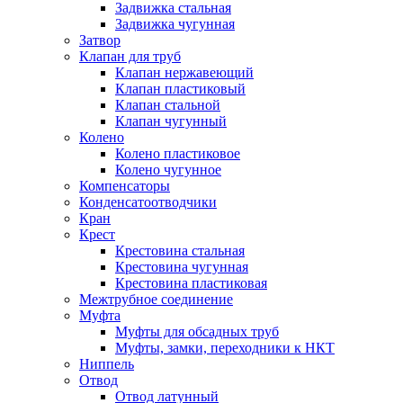
Задвижка стальная
Задвижка чугунная
Затвор
Клапан для труб
Клапан нержавеющий
Клапан пластиковый
Клапан стальной
Клапан чугунный
Колено
Колено пластиковое
Колено чугунное
Компенсаторы
Конденсатоотводчики
Кран
Крест
Крестовина стальная
Крестовина чугунная
Крестовина пластиковая
Межтрубное соединение
Муфта
Муфты для обсадных труб
Муфты, замки, переходники к НКТ
Ниппель
Отвод
Отвод латунный