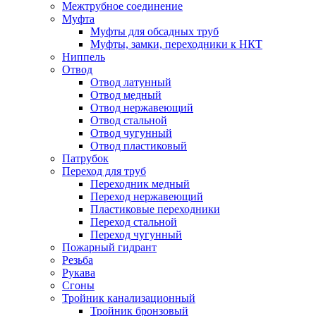
Межтрубное соединение
Муфта
Муфты для обсадных труб
Муфты, замки, переходники к НКТ
Ниппель
Отвод
Отвод латунный
Отвод медный
Отвод нержавеющий
Отвод стальной
Отвод чугунный
Отвод пластиковый
Патрубок
Переход для труб
Переходник медный
Переход нержавеющий
Пластиковые переходники
Переход стальной
Переход чугунный
Пожарный гидрант
Резьба
Рукава
Сгоны
Тройник канализационный
Тройник бронзовый