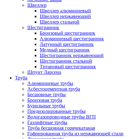
Швеллер
Швеллер алюминиевый
Швеллер нержавеющий
Швеллер стальной
Шестигранник
Бронзовый шестигранник
Алюминиевый шестигранник
Латунный шестигранник
Медный шестигранник
Шестигранник нержавеющий
Шестигранник стальной
Титановый шестигранник
Шпунт Ларсена
Труба
Алюминиевые трубы
Асбестоцементная труба
Бесшовные трубы
Бронзовая труба
Бурильные трубы
Предизолированные трубы
Водогазопроводные трубы ВГП
Газлифтные трубы
Труба бесшовная горячекатаная
Гофрированная труба из нержавеющей стали