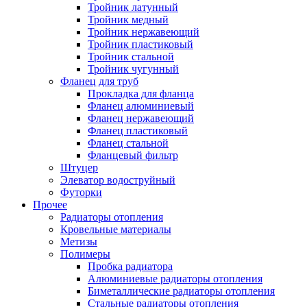
Тройник латунный
Тройник медный
Тройник нержавеющий
Тройник пластиковый
Тройник стальной
Тройник чугунный
Фланец для труб
Прокладка для фланца
Фланец алюминиевый
Фланец нержавеющий
Фланец пластиковый
Фланец стальной
Фланцевый фильтр
Штуцер
Элеватор водоструйный
Футорки
Прочее
Радиаторы отопления
Кровельные материалы
Метизы
Полимеры
Пробка радиатора
Алюминиевые радиаторы отопления
Биметаллические радиаторы отопления
Стальные радиаторы отопления