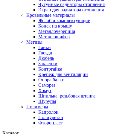
Чугунные радиаторы отопления
Экран для радиатора отопления
Кровельные материалы
Желоб и комплектующие
Конек на крышу
Металлочерепица
Металлошифер
Метизы
Гайки
Гвозди
Дюбель
Заклепки
Контргайка
Крепеж для вентиляции
Опора балки
Саморез
Хомут
Шпилька, резьбовая штанга
Шурупы
Полимеры
Капролон
Полиуретан
Фторопласт
Каталог