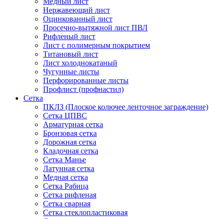
Медный лист
Нержавеющий лист
Оцинкованный лист
Просечно-вытяжной лист ПВЛ
Рифленый лист
Лист с полимерным покрытием
Титановый лист
Лист холоднокатаный
Чугунные листы
Перфорированные листы
Профлист (профнастил)
Сетка
ПКЛЗ (Плоское колючее ленточное заграждение)
Сетка ЦПВС
Арматурная сетка
Бронзовая сетка
Дорожная сетка
Кладочная сетка
Сетка Манье
Латунная сетка
Медная сетка
Сетка Рабица
Сетка рифленая
Сетка сварная
Сетка стеклопластиковая