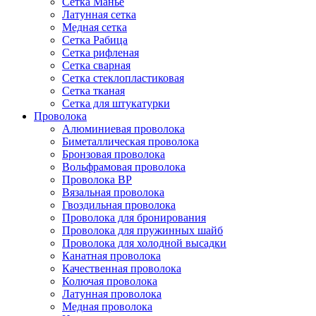
Сетка Манье
Латунная сетка
Медная сетка
Сетка Рабица
Сетка рифленая
Сетка сварная
Сетка стеклопластиковая
Сетка тканая
Сетка для штукатурки
Проволока
Алюминиевая проволока
Биметаллическая проволока
Бронзовая проволока
Вольфрамовая проволока
Проволока ВР
Вязальная проволока
Гвоздильная проволока
Проволока для бронирования
Проволока для пружинных шайб
Проволока для холодной высадки
Канатная проволока
Качественная проволока
Колючая проволока
Латунная проволока
Медная проволока