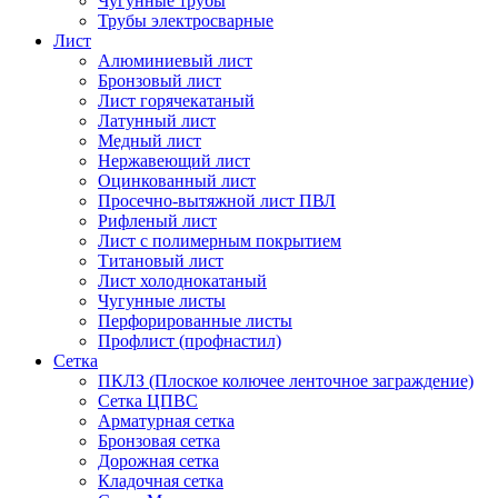
Чугунные трубы
Трубы электросварные
Лист
Алюминиевый лист
Бронзовый лист
Лист горячекатаный
Латунный лист
Медный лист
Нержавеющий лист
Оцинкованный лист
Просечно-вытяжной лист ПВЛ
Рифленый лист
Лист с полимерным покрытием
Титановый лист
Лист холоднокатаный
Чугунные листы
Перфорированные листы
Профлист (профнастил)
Сетка
ПКЛЗ (Плоское колючее ленточное заграждение)
Сетка ЦПВС
Арматурная сетка
Бронзовая сетка
Дорожная сетка
Кладочная сетка