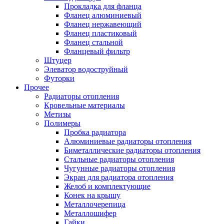
Прокладка для фланца
Фланец алюминиевый
Фланец нержавеющий
Фланец пластиковый
Фланец стальной
Фланцевый фильтр
Штуцер
Элеватор водоструйный
Футорки
Прочее
Радиаторы отопления
Кровельные материалы
Метизы
Полимеры
Пробка радиатора
Алюминиевые радиаторы отопления
Биметаллические радиаторы отопления
Стальные радиаторы отопления
Чугунные радиаторы отопления
Экран для радиатора отопления
Желоб и комплектующие
Конек на крышу
Металлочерепица
Металлошифер
Гайки