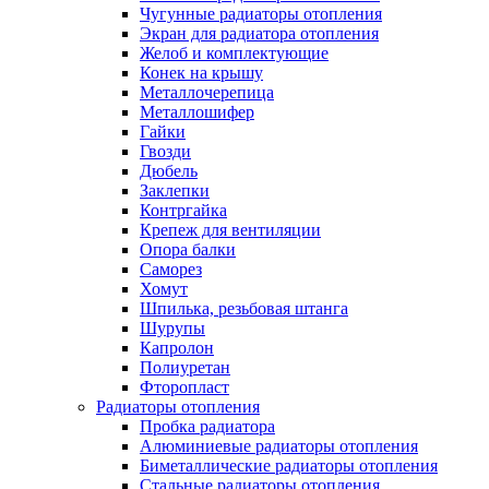
Чугунные радиаторы отопления
Экран для радиатора отопления
Желоб и комплектующие
Конек на крышу
Металлочерепица
Металлошифер
Гайки
Гвозди
Дюбель
Заклепки
Контргайка
Крепеж для вентиляции
Опора балки
Саморез
Хомут
Шпилька, резьбовая штанга
Шурупы
Капролон
Полиуретан
Фторопласт
Радиаторы отопления
Пробка радиатора
Алюминиевые радиаторы отопления
Биметаллические радиаторы отопления
Стальные радиаторы отопления