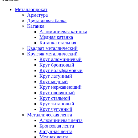
Металлопрокат
Арматура
Двутавровая балка
Катанка
Алюминиевая катанка
Медная катанка
Катанка стальная
Квадрат металлический
Кругляк металлический
Круг алюминиевый
Круг бронзовый
Круг вольфрамовый
Круг латунный
Круг медный
Круг нержавеющий
Круг оловянный
Круг стальной
Круг титановый
Круг чугунный
Металлическая лента
Алюминиевая лента
Бронзовая лента
Латунная лента
Медная лента