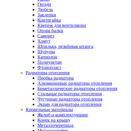
Гвозди
Дюбель
Заклепки
Контргайка
Крепеж для вентиляции
Опора балки
Саморез
Хомут
Шпилька, резьбовая штанга
Шурупы
Капролон
Полиуретан
Фторопласт
Радиаторы отопления
Пробка радиатора
Алюминиевые радиаторы отопления
Биметаллические радиаторы отопления
Стальные радиаторы отопления
Чугунные радиаторы отопления
Экран для радиатора отопления
Кровельные материалы
Желоб и комплектующие
Конек на крышу
Металлочерепица
Металлошифер