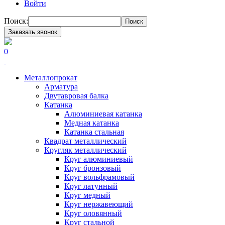
Войти
Поиск:
Поиск
Заказать звонок
0
Металлопрокат
Арматура
Двутавровая балка
Катанка
Алюминиевая катанка
Медная катанка
Катанка стальная
Квадрат металлический
Кругляк металлический
Круг алюминиевый
Круг бронзовый
Круг вольфрамовый
Круг латунный
Круг медный
Круг нержавеющий
Круг оловянный
Круг стальной