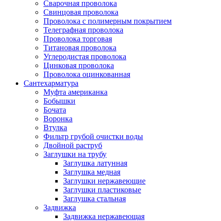
Сварочная проволока
Свинцовая проволока
Проволока с полимерным покрытием
Телеграфная проволока
Проволока торговая
Титановая проволока
Углеродистая проволока
Цинковая проволока
Проволока оцинкованная
Сантехарматура
Муфта американка
Бобышки
Бочата
Воронка
Втулка
Фильтр грубой очистки воды
Двойной раструб
Заглушки на трубу
Заглушка латунная
Заглушка медная
Заглушки нержавеющие
Заглушки пластиковые
Заглушка стальная
Задвижка
Задвижка нержавеющая