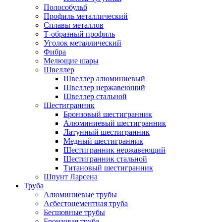
Полособульб
Профиль металлический
Сплавы металлов
Т-образный профиль
Уголок металлический
Фибра
Мелющие шары
Швеллер
Швеллер алюминиевый
Швеллер нержавеющий
Швеллер стальной
Шестигранник
Бронзовый шестигранник
Алюминиевый шестигранник
Латунный шестигранник
Медный шестигранник
Шестигранник нержавеющий
Шестигранник стальной
Титановый шестигранник
Шпунт Ларсена
Труба
Алюминиевые трубы
Асбестоцементная труба
Бесшовные трубы
Бронзовая труба