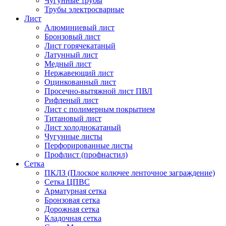
Чугунные трубы
Трубы электросварные
Лист
Алюминиевый лист
Бронзовый лист
Лист горячекатаный
Латунный лист
Медный лист
Нержавеющий лист
Оцинкованный лист
Просечно-вытяжной лист ПВЛ
Рифленый лист
Лист с полимерным покрытием
Титановый лист
Лист холоднокатаный
Чугунные листы
Перфорированные листы
Профлист (профнастил)
Сетка
ПКЛЗ (Плоское колючее ленточное заграждение)
Сетка ЦПВС
Арматурная сетка
Бронзовая сетка
Дорожная сетка
Кладочная сетка