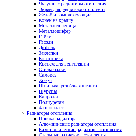
Чугунные радиаторы отопления
Экран для радиатора отопления
Желоб и комплектующие
Конек на крышу
Металлочерепица
Металлошифер
Гайки
Гвозди
Дюбель
Заклепки
Контргайка
Крепеж для вентиляции
Опора балки
Саморез
Хомут
Шпилька, резьбовая штанга
Шурупы
Капролон
Полиуретан
Фторопласт
Радиаторы отопления
Пробка радиатора
Алюминиевые радиаторы отопления
Биметаллические радиаторы отопления
Стальные радиаторы отопления