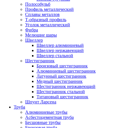
Полособульб
Профиль металлический
Сплавы металлов
Т-образный профиль
Уголок металлический
Фибра
Мелющие шары
Швеллер
Швеллер алюминиевый
Швеллер нержавеющий
Швеллер стальной
Шестигранник
Бронзовый шестигранник
Алюминиевый шестигранник
Латунный шестигранник
Медный шестигранник
Шестигранник нержавеющий
Шестигранник стальной
Титановый шестигранник
Шпунт Ларсена
Труба
Алюминиевые трубы
Асбестоцементная труба
Бесшовные трубы
Бронзовая труба