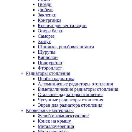
Гвозди
Дюбель
Заклепки
Контргайка
Крепеж для вентиляции
Опора балки
Саморез
Хомут
Шпилька, резьбовая штанга
Шурупы
Капролон
Полиуретан
Фторопласт
Радиаторы отопления
Пробка радиатора
Алюминиевые радиаторы отопления
Биметаллические радиаторы отопления
Стальные радиаторы отопления
Чугунные радиаторы отопления
Экран для радиатора отопления
Кровельные материалы
Желоб и комплектующие
Конек на крышу
Металлочерепица
Металлошифер