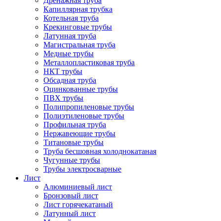
Дренажная труба
Капиллярная трубка
Котельная труба
Крекинговые трубы
Латунная труба
Магистральная труба
Медные трубы
Металлопластиковая труба
НКТ трубы
Обсадная труба
Оцинкованные трубы
ПВХ трубы
Полипропиленовые трубы
Полиэтиленовые трубы
Профильная труба
Нержавеющие трубы
Титановые трубы
Труба бесшовная холоднокатаная
Чугунные трубы
Трубы электросварные
Лист
Алюминиевый лист
Бронзовый лист
Лист горячекатаный
Латунный лист