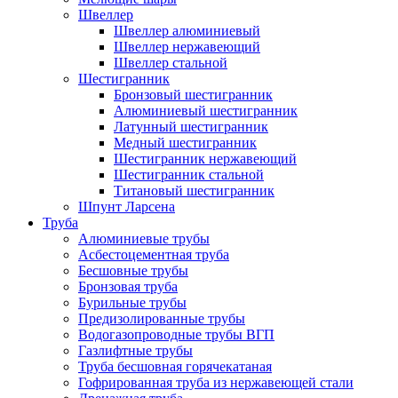
Швеллер
Швеллер алюминиевый
Швеллер нержавеющий
Швеллер стальной
Шестигранник
Бронзовый шестигранник
Алюминиевый шестигранник
Латунный шестигранник
Медный шестигранник
Шестигранник нержавеющий
Шестигранник стальной
Титановый шестигранник
Шпунт Ларсена
Труба
Алюминиевые трубы
Асбестоцементная труба
Бесшовные трубы
Бронзовая труба
Бурильные трубы
Предизолированные трубы
Водогазопроводные трубы ВГП
Газлифтные трубы
Труба бесшовная горячекатаная
Гофрированная труба из нержавеющей стали