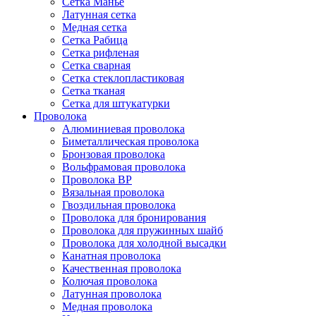
Сетка Манье
Латунная сетка
Медная сетка
Сетка Рабица
Сетка рифленая
Сетка сварная
Сетка стеклопластиковая
Сетка тканая
Сетка для штукатурки
Проволока
Алюминиевая проволока
Биметаллическая проволока
Бронзовая проволока
Вольфрамовая проволока
Проволока ВР
Вязальная проволока
Гвоздильная проволока
Проволока для бронирования
Проволока для пружинных шайб
Проволока для холодной высадки
Канатная проволока
Качественная проволока
Колючая проволока
Латунная проволока
Медная проволока