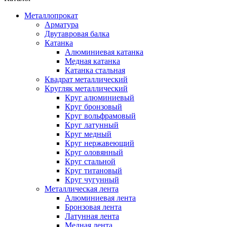
Металлопрокат
Арматура
Двутавровая балка
Катанка
Алюминиевая катанка
Медная катанка
Катанка стальная
Квадрат металлический
Кругляк металлический
Круг алюминиевый
Круг бронзовый
Круг вольфрамовый
Круг латунный
Круг медный
Круг нержавеющий
Круг оловянный
Круг стальной
Круг титановый
Круг чугунный
Металлическая лента
Алюминиевая лента
Бронзовая лента
Латунная лента
Медная лента