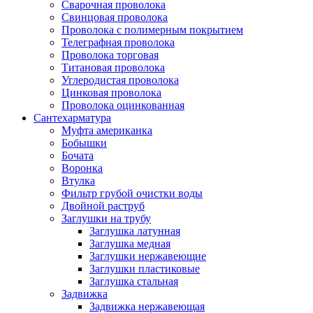
Сварочная проволока
Свинцовая проволока
Проволока с полимерным покрытием
Телеграфная проволока
Проволока торговая
Титановая проволока
Углеродистая проволока
Цинковая проволока
Проволока оцинкованная
Сантехарматура
Муфта американка
Бобышки
Бочата
Воронка
Втулка
Фильтр грубой очистки воды
Двойной раструб
Заглушки на трубу
Заглушка латунная
Заглушка медная
Заглушки нержавеющие
Заглушки пластиковые
Заглушка стальная
Задвижка
Задвижка нержавеющая