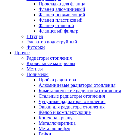
Прокладка для фланца
Фланец алюминиевый
Фланец нержавеющий
Фланец пластиковый
Фланец стальной
Фланцевый фильтр
Штуцер
Элеватор водоструйный
Футорки
Прочее
Радиаторы отопления
Кровельные материалы
Метизы
Полимеры
Пробка радиатора
Алюминиевые радиаторы отопления
Биметаллические радиаторы отопления
Стальные радиаторы отопления
Чугунные радиаторы отопления
Экран для радиатора отопления
Желоб и комплектующие
Конек на крышу
Металлочерепица
Металлошифер
Гайки