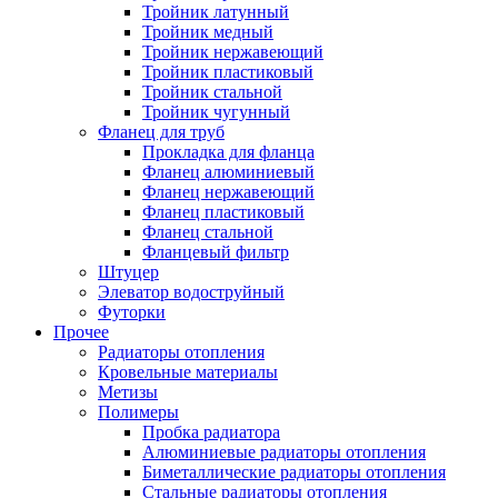
Тройник латунный
Тройник медный
Тройник нержавеющий
Тройник пластиковый
Тройник стальной
Тройник чугунный
Фланец для труб
Прокладка для фланца
Фланец алюминиевый
Фланец нержавеющий
Фланец пластиковый
Фланец стальной
Фланцевый фильтр
Штуцер
Элеватор водоструйный
Футорки
Прочее
Радиаторы отопления
Кровельные материалы
Метизы
Полимеры
Пробка радиатора
Алюминиевые радиаторы отопления
Биметаллические радиаторы отопления
Стальные радиаторы отопления