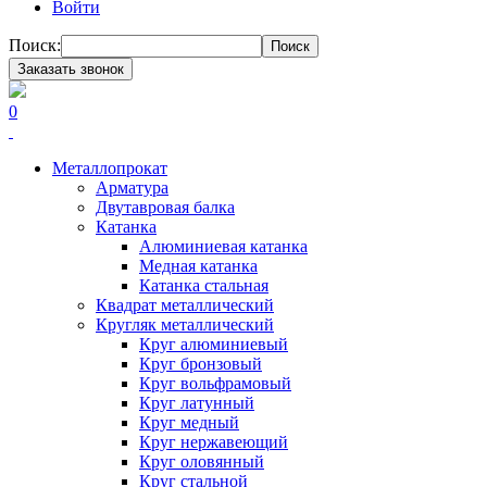
Войти
Поиск:
Поиск
Заказать звонок
0
Металлопрокат
Арматура
Двутавровая балка
Катанка
Алюминиевая катанка
Медная катанка
Катанка стальная
Квадрат металлический
Кругляк металлический
Круг алюминиевый
Круг бронзовый
Круг вольфрамовый
Круг латунный
Круг медный
Круг нержавеющий
Круг оловянный
Круг стальной