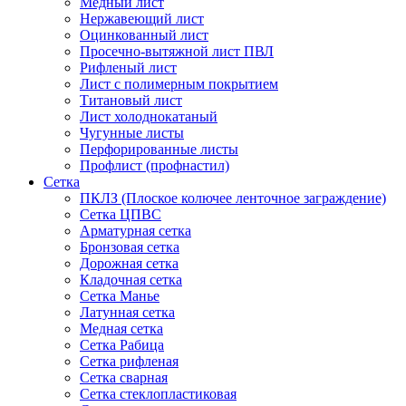
Медный лист
Нержавеющий лист
Оцинкованный лист
Просечно-вытяжной лист ПВЛ
Рифленый лист
Лист с полимерным покрытием
Титановый лист
Лист холоднокатаный
Чугунные листы
Перфорированные листы
Профлист (профнастил)
Сетка
ПКЛЗ (Плоское колючее ленточное заграждение)
Сетка ЦПВС
Арматурная сетка
Бронзовая сетка
Дорожная сетка
Кладочная сетка
Сетка Манье
Латунная сетка
Медная сетка
Сетка Рабица
Сетка рифленая
Сетка сварная
Сетка стеклопластиковая