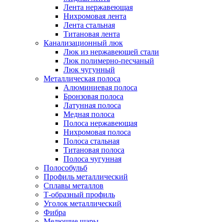
Лента нержавеющая
Нихромовая лента
Лента стальная
Титановая лента
Канализационный люк
Люк из нержавеющей стали
Люк полимерно-песчаный
Люк чугунный
Металлическая полоса
Алюминиевая полоса
Бронзовая полоса
Латунная полоса
Медная полоса
Полоса нержавеющая
Нихромовая полоса
Полоса стальная
Титановая полоса
Полоса чугунная
Полособульб
Профиль металлический
Сплавы металлов
Т-образный профиль
Уголок металлический
Фибра
Мелющие шары