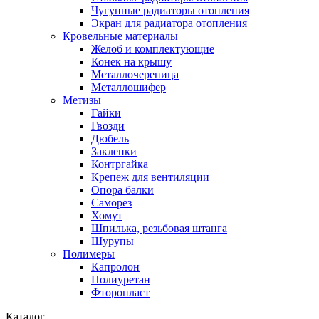
Чугунные радиаторы отопления
Экран для радиатора отопления
Кровельные материалы
Желоб и комплектующие
Конек на крышу
Металлочерепица
Металлошифер
Метизы
Гайки
Гвозди
Дюбель
Заклепки
Контргайка
Крепеж для вентиляции
Опора балки
Саморез
Хомут
Шпилька, резьбовая штанга
Шурупы
Полимеры
Капролон
Полиуретан
Фторопласт
Каталог