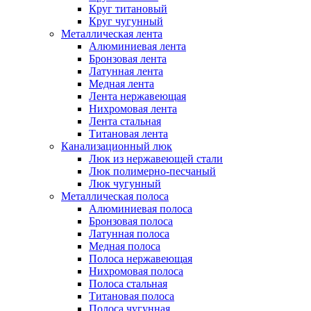
Круг титановый
Круг чугунный
Металлическая лента
Алюминиевая лента
Бронзовая лента
Латунная лента
Медная лента
Лента нержавеющая
Нихромовая лента
Лента стальная
Титановая лента
Канализационный люк
Люк из нержавеющей стали
Люк полимерно-песчаный
Люк чугунный
Металлическая полоса
Алюминиевая полоса
Бронзовая полоса
Латунная полоса
Медная полоса
Полоса нержавеющая
Нихромовая полоса
Полоса стальная
Титановая полоса
Полоса чугунная