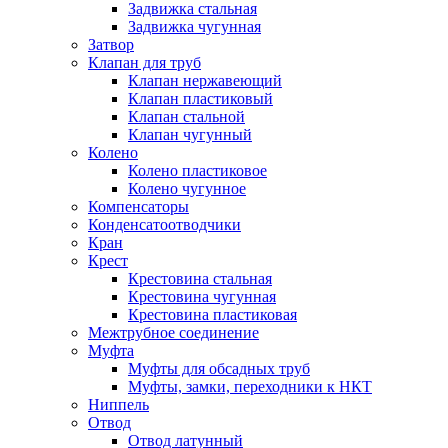
Задвижка стальная
Задвижка чугунная
Затвор
Клапан для труб
Клапан нержавеющий
Клапан пластиковый
Клапан стальной
Клапан чугунный
Колено
Колено пластиковое
Колено чугунное
Компенсаторы
Конденсатоотводчики
Кран
Крест
Крестовина стальная
Крестовина чугунная
Крестовина пластиковая
Межтрубное соединение
Муфта
Муфты для обсадных труб
Муфты, замки, переходники к НКТ
Ниппель
Отвод
Отвод латунный