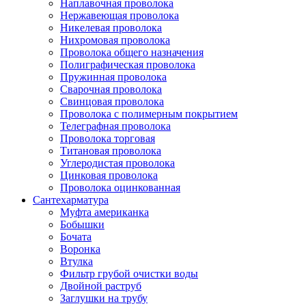
Наплавочная проволока
Нержавеющая проволока
Никелевая проволока
Нихромовая проволока
Проволока общего назначения
Полиграфическая проволока
Пружинная проволока
Сварочная проволока
Свинцовая проволока
Проволока с полимерным покрытием
Телеграфная проволока
Проволока торговая
Титановая проволока
Углеродистая проволока
Цинковая проволока
Проволока оцинкованная
Сантехарматура
Муфта американка
Бобышки
Бочата
Воронка
Втулка
Фильтр грубой очистки воды
Двойной раструб
Заглушки на трубу