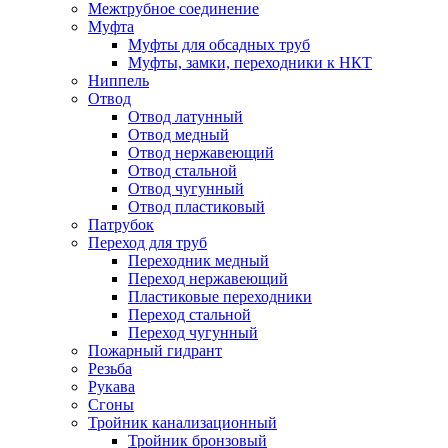
Межтрубное соединение
Муфта
Муфты для обсадных труб
Муфты, замки, переходники к НКТ
Ниппель
Отвод
Отвод латунный
Отвод медный
Отвод нержавеющий
Отвод стальной
Отвод чугунный
Отвод пластиковый
Патрубок
Переход для труб
Переходник медный
Переход нержавеющий
Пластиковые переходники
Переход стальной
Переход чугунный
Пожарный гидрант
Резьба
Рукава
Сгоны
Тройник канализационный
Тройник бронзовый